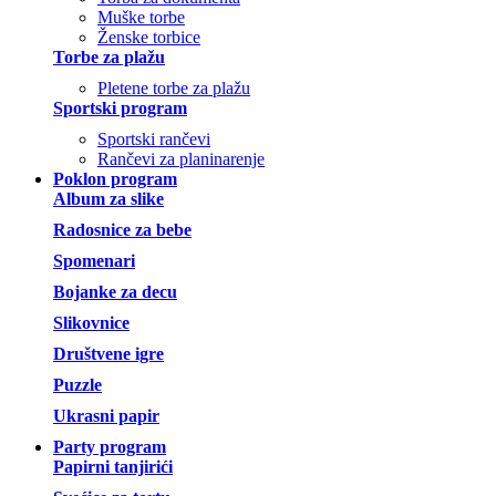
Muške torbe
Ženske torbice
Torbe za plažu
Pletene torbe za plažu
Sportski program
Sportski rančevi
Rančevi za planinarenje
Poklon program
Album za slike
Radosnice za bebe
Spomenari
Bojanke za decu
Slikovnice
Društvene igre
Puzzle
Ukrasni papir
Party program
Papirni tanjirići