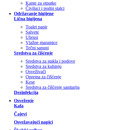
Kante za otpatke
Čiviluci i podni stalci
Održavanje higijene
Lična higijena
Toalet papir
Salvete
Ubrusi
Vlažne maramice
Tečni sapuni
Sredstva za čišćenje
Sredstva za stakla i podove
Sredstva za kuhinju
Osveživači
Oprema za čišćenje
Kese
Sredstva za čišćenje sanitarija
Dezinfekcija
Osveženje
Kafa
Čajevi
Osvežavajući napici