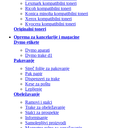
Lexmark kompatibilni toneri
Ricoh kompatibilni toneri
Konica minolta kompatibilni toneri
Xerox kompatibilni toneri
Kyocera kompatibilni toneri
Originalni toneri
Oprema za kancelarije i magacine
Dymo etikete
Dymo aparati
Dymo trake d1
Pakovanje
Streč folije za pakovanje
Pak papir
Dispenzeri za trake
Kese za poštu
Lepljenje
Obeležavanje
Ramovi i stalci
Trake za obeležavanje
Stalci za prospekte
Informisanje
Samolepljivi proizvodi
Magnetne rolne za označavanje