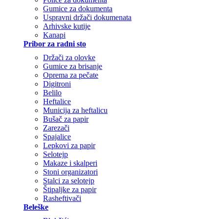
Gumice za dokumenta
Uspravni držači dokumenata
Arhivske kutije
Kanapi
Pribor za radni sto
Držači za olovke
Gumice za brisanje
Oprema za pečate
Digitroni
Belilo
Heftalice
Municija za heftalicu
Bušač za papir
Zarezači
Spajalice
Lepkovi za papir
Selotejp
Makaze i skalperi
Stoni organizatori
Stalci za selotejp
Štipaljke za papir
Rasheftivači
Beleške