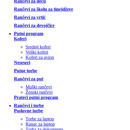
Rančevi za decu
Rančevi za školu za tinejdžere
Rančevi za vrtić
Rančevi za devojčice
Putni program
Koferi
Srednji koferi
Veliki koferi
Koferi za avion
Neseseri
Putne torbe
Rančevi za put
Muški rančevi
Ženski rančevi
Prateći putni program
Rančevi i torbe
Poslovne torbe
Torbe za laptop
Ranac za laptop
Torba za dokumenta