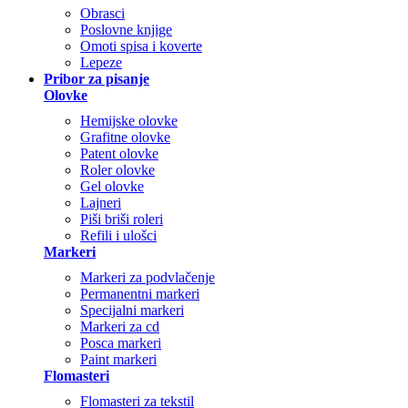
Obrasci
Poslovne knjige
Omoti spisa i koverte
Lepeze
Pribor za pisanje
Olovke
Hemijske olovke
Grafitne olovke
Patent olovke
Roler olovke
Gel olovke
Lajneri
Piši briši roleri
Refili i ulošci
Markeri
Markeri za podvlačenje
Permanentni markeri
Specijalni markeri
Markeri za cd
Posca markeri
Paint markeri
Flomasteri
Flomasteri za tekstil