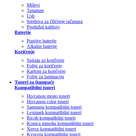
Miševi
Tastature
Usb
Sredstva za čišćenje računara
Produžni kablovi
Baterije
Punjive baterije
Alkalne baterije
Koričenje
Spirala za koričenje
Folije za koričenje
Kartoni za koričenje
Folije za laminaciju
Toneri za štampače
Kompatibilni toneri
Hp/canon mono toneri
Hp/canon color toneri
Samsung kompatibilni toneri
Lexmark kompatibilni toneri
Ricoh kompatibilni toneri
Konica minolta kompatibilni toneri
Xerox kompatibilni toneri
Kyocera kompatibilni toneri