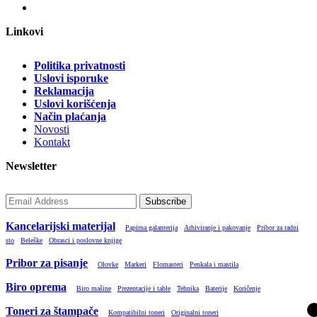
Linkovi
Politika privatnosti
Uslovi isporuke
Reklamacija
Uslovi korišćenja
Način plaćanja
Novosti
Kontakt
Newsletter
Subscribe
Kancelarijski materijal
Papirna galanterija
Arhiviranje i pakovanje
Pribor za radni
sto
Beleške
Obrasci i poslovne knjige
Pribor za pisanje
Olovke
Markeri
Flomasteri
Penkala i mastila
Biro oprema
Biro mašine
Prezentacije i table
Tehnika
Baterije
Koričenje
Toneri za štampače
Kompatibilni toneri
Originalni toneri