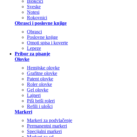
Blokčići
Sveske
Notesi
Rokovnici
Obrasci i poslovne knjige
Obrasci
Poslovne knjige
Omoti spisa i koverte
Lepeze
Pribor za pisanje
Olovke
Hemijske olovke
Grafitne olovke
Patent olovke
Roler olovke
Gel olovke
Lajneri
Piši briši roleri
Refili i ulošci
Markeri
Markeri za podvlačenje
Permanentni markeri
Specijalni markeri
Markeri za cd