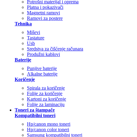
Potrošni materijal i oprema
Platna i pokazivači
Magnetni ramovi
Ramovi za postere
Tehnika
Miševi
Tastature
Usb
Sredstva za čišćenje računara
Produžni kablovi
Baterije
Punjive baterije
Alkalne baterije
Koričenje
Spirala za koričenje
Folije za koričenje
Kartoni za koričenje
Folije za laminaciju
Toneri za štampače
Kompatibilni toneri
Hp/canon mono toneri
Hp/canon color toneri
Samsung kompatibilni toneri