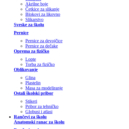
Akrilne boje
Četkice za slikanje
Blokovi za likovno
Slikarstvo
Sveske za školu
Pernice
Pernice za devojčice
Pernice za dečake
Oprema za fizičko
Lopte
Torba za fizičko
Oblikovanje
Glina
Plastelin
Masa za modeliranje
Ostali školski pribor
Stikeri
Pribor za tehničko
Globusi i atlasi
Rančevi za školu
Anatomski ranac za školu