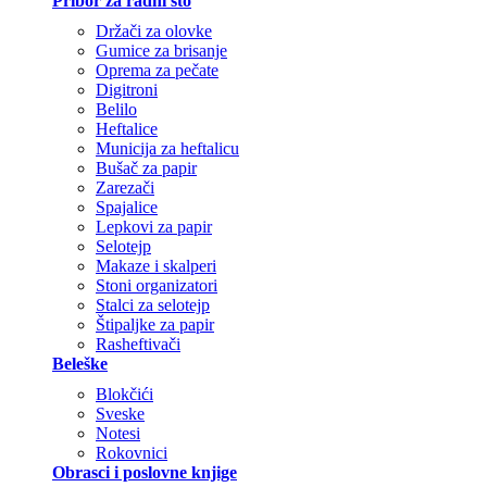
Pribor za radni sto
Držači za olovke
Gumice za brisanje
Oprema za pečate
Digitroni
Belilo
Heftalice
Municija za heftalicu
Bušač za papir
Zarezači
Spajalice
Lepkovi za papir
Selotejp
Makaze i skalperi
Stoni organizatori
Stalci za selotejp
Štipaljke za papir
Rasheftivači
Beleške
Blokčići
Sveske
Notesi
Rokovnici
Obrasci i poslovne knjige