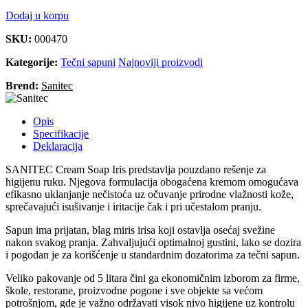
Dodaj u korpu
SKU:
000470
Kategorije:
Tečni sapuni
Najnoviji proizvodi
Brend:
Sanitec
Opis
Specifikacije
Deklaracija
SANITEC Cream Soap Iris predstavlja pouzdano rešenje za
higijenu ruku. Njegova formulacija obogaćena kremom omogućava
efikasno uklanjanje nečistoća uz očuvanje prirodne vlažnosti kože,
sprečavajući isušivanje i iritacije čak i pri učestalom pranju.
Sapun ima prijatan, blag miris irisa koji ostavlja osećaj svežine
nakon svakog pranja. Zahvaljujući optimalnoj gustini, lako se dozira
i pogodan je za korišćenje u standardnim dozatorima za tečni sapun.
Veliko pakovanje od 5 litara čini ga ekonomičnim izborom za firme,
škole, restorane, proizvodne pogone i sve objekte sa većom
potrošnjom, gde je važno održavati visok nivo higijene uz kontrolu