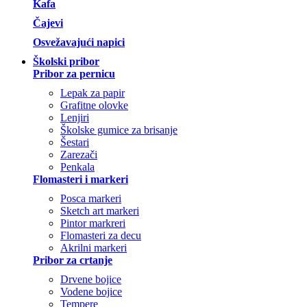
Kafa
Čajevi
Osvežavajući napici
Školski pribor
Pribor za pernicu
Lepak za papir
Grafitne olovke
Lenjiri
Školske gumice za brisanje
Šestari
Zarezači
Penkala
Flomasteri i markeri
Posca markeri
Sketch art markeri
Pintor markreri
Flomasteri za decu
Akrilni markeri
Pribor za crtanje
Drvene bojice
Vodene bojice
Tempere