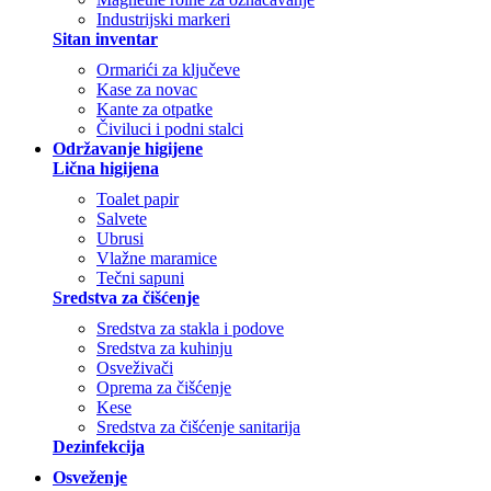
Industrijski markeri
Sitan inventar
Ormarići za ključeve
Kase za novac
Kante za otpatke
Čiviluci i podni stalci
Održavanje higijene
Lična higijena
Toalet papir
Salvete
Ubrusi
Vlažne maramice
Tečni sapuni
Sredstva za čišćenje
Sredstva za stakla i podove
Sredstva za kuhinju
Osveživači
Oprema za čišćenje
Kese
Sredstva za čišćenje sanitarija
Dezinfekcija
Osveženje