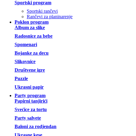
Sportski program
Sportski rančevi
Rančevi za planinarenje
Poklon program
Album za slike
Radosnice za bebe
Spomenari
Bojanke za decu
Slikovnice
Društvene igre
Puzzle
Ukrasni papir
Party program
Papirni tanjirići
Svećice za tortu
Party salvete
Baloni za rodjendan
Ukrasne kese