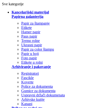
Sve kategorije
Kancelarijski materijal
Papirna galanterija
Papir za štampanje
Etikete
Hamer papir
Paus papir
Termo rolne
Ukrasni papir
Papir za color štampu
Papir u boji
Foto papir
Etikete u rolni
Arhiviranje i pakovanje
Registratori
Fascikle
Koverte
Police za dokumenta
Gumice za dokumenta
Uspravni držači dokumenata
Arhivske kutije
Kanapi