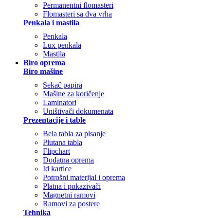
Permanentni flomasteri
Flomasteri sa dva vrha
Penkala i mastila
Penkala
Lux penkala
Mastila
Biro oprema
Biro mašine
Sekač papira
Mašine za koričenje
Laminatori
Uništivači dokumenata
Prezentacije i table
Bela tabla za pisanje
Plutana tabla
Flipchart
Dodatna oprema
Id kartice
Potrošni materijal i oprema
Platna i pokazivači
Magnetni ramovi
Ramovi za postere
Tehnika