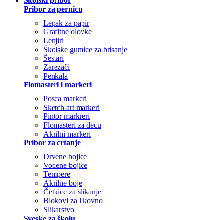
Školski pribor
Pribor za pernicu
Lepak za papir
Grafitne olovke
Lenjiri
Školske gumice za brisanje
Šestari
Zarezači
Penkala
Flomasteri i markeri
Posca markeri
Sketch art markeri
Pintor markreri
Flomasteri za decu
Akrilni markeri
Pribor za crtanje
Drvene bojice
Vodene bojice
Tempere
Akrilne boje
Četkice za slikanje
Blokovi za likovno
Slikarstvo
Sveske za školu