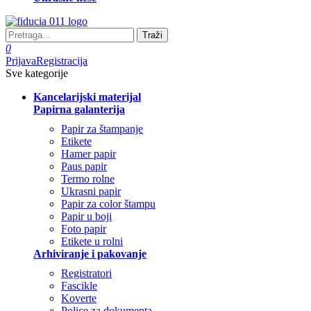
Traži
0
Prijava
Registracija
Sve kategorije
Kancelarijski materijal
Papirna galanterija
Papir za štampanje
Etikete
Hamer papir
Paus papir
Termo rolne
Ukrasni papir
Papir za color štampu
Papir u boji
Foto papir
Etikete u rolni
Arhiviranje i pakovanje
Registratori
Fascikle
Koverte
Police za dokumenta