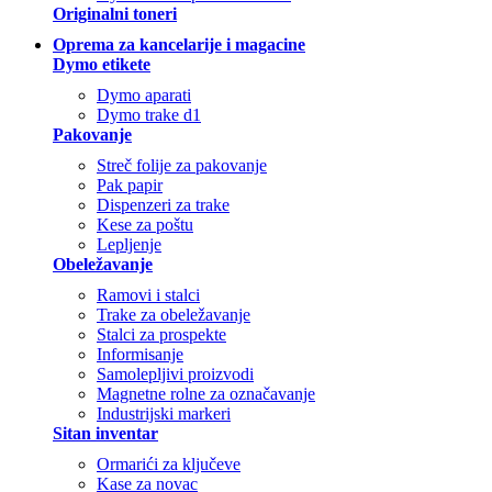
Originalni toneri
Oprema za kancelarije i magacine
Dymo etikete
Dymo aparati
Dymo trake d1
Pakovanje
Streč folije za pakovanje
Pak papir
Dispenzeri za trake
Kese za poštu
Lepljenje
Obeležavanje
Ramovi i stalci
Trake za obeležavanje
Stalci za prospekte
Informisanje
Samolepljivi proizvodi
Magnetne rolne za označavanje
Industrijski markeri
Sitan inventar
Ormarići za ključeve
Kase za novac