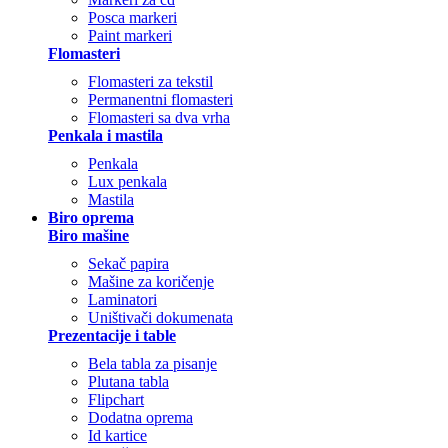
Posca markeri
Paint markeri
Flomasteri
Flomasteri za tekstil
Permanentni flomasteri
Flomasteri sa dva vrha
Penkala i mastila
Penkala
Lux penkala
Mastila
Biro oprema
Biro mašine
Sekač papira
Mašine za koričenje
Laminatori
Uništivači dokumenata
Prezentacije i table
Bela tabla za pisanje
Plutana tabla
Flipchart
Dodatna oprema
Id kartice