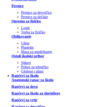
Pernice
Pernice za devojčice
Pernice za dečake
Oprema za fizičko
Lopte
Torba za fizičko
Oblikovanje
Glina
Plastelin
Masa za modeliranje
Ostali školski pribor
Stikeri
Pribor za tehničko
Globusi i atlasi
Rančevi za školu
Anatomski ranac za školu
Rančevi za decu
Rančevi za školu za tinejdžere
Rančevi za vrtić
Rančevi za devojčice