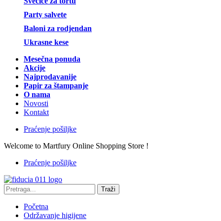
Svećice za tortu
Party salvete
Baloni za rodjendan
Ukrasne kese
Mesečna ponuda
Akcije
Najprodavanije
Papir za štampanje
O nama
Novosti
Kontakt
Praćenje pošiljke
Welcome to Martfury Online Shopping Store !
Praćenje pošiljke
Traži
Početna
Održavanje higijene