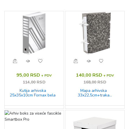
95,00 RSD
140,00 RSD
+ PDV
+ PDV
114,00 RSD
168,00 RSD
Kutija arhivska
Mapa arhivska
25x35x10cm Fornax bela
33x22,5cm+traka
1,2mx9mm kaširano Fornax
10849