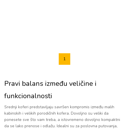
1
Pravi balans između veličine i
funkcionalnosti
Srednji koferi predstavljaju savršen kompromis između malih
kabinskih i velikih porodičnih kofera. Dovoljno su veliki da
ponesete sve što vam treba, a istovremeno dovoljno kompaktni
da se lako prenose i odlažu. Idealni su za poslovna putovanja,