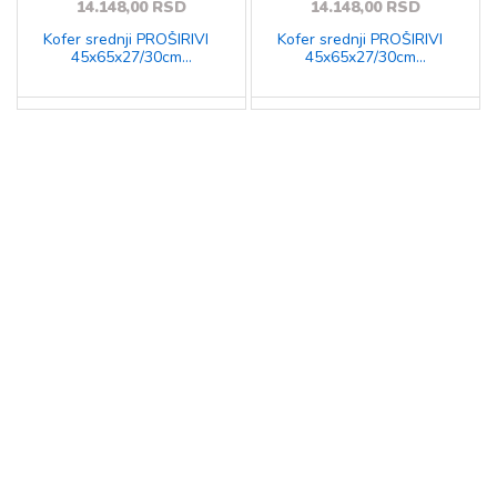
14.148,00 RSD
14.148,00 RSD
Kofer srednji PROŠIRIVI
Kofer srednji PROŠIRIVI
45x65x27/30cm
45x65x27/30cm
Polypropilen Brooklyn
Polypropilen Brooklyn
70/77,8 l-3,4 kg Gabol
70/77,8 l-3,4 kg Gabol
srebrna
krem