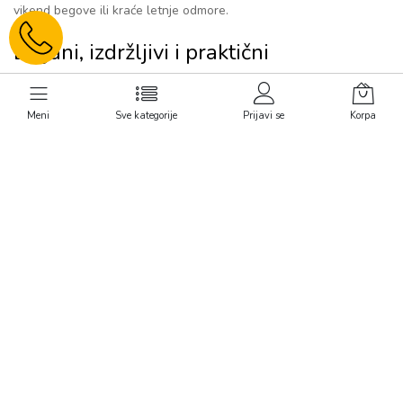
vikend begove ili kraće letnje odmore.
Lagani, izdržljivi i praktični
U našoj ponudi nalaze se srednji koferi izrađeni od kvalitetnih
materijala – ABS plastike, polikarbonata i tekstila. Većina modela
Meni
Sve kategorije
Prijavi se
Korpa
ima
četiri točkića
,
teleskopsku ručku
,
unutrašnje pregrade
, kao
i
ugrađene brave
za dodatnu sigurnost. Laki za manevrisanje i
prilagođeni svakodnevnim potrebama putnika.
Kompletirajte stil – koferi i neseseri iz
iste kolekcije
Za maksimalnu organizaciju i ujednačen izgled, uz brojne modele
srednjih kofera dostupni su i
neseseri iz iste kolekcije
. Bilo da
putujete poslovno ili privatno, ovakvi setovi donose ne samo
funkcionalnost, već i estetsku celinu.
Pogledajte i ostale kategorije:
Veliki koferi »