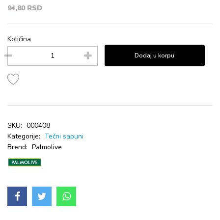
94,80 RSD
Količina
Dodaj u korpu
SKU:
000408
Kategorije:
Tečni sapuni
Brend:
Palmolive