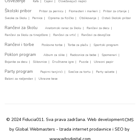
Osveženje
Kafa
Čajevi
Osvežavajući napici
Školski pribor
Pribor za pernicu
Flomasteri i markeri
Pribor za crtanje
Sveske za školu
Pernice
Oprema za fizičko
Oblikovanje
Ostali školski pribor
Rančevi za školu
Anatomski ranac za školu
Rančevi za decu
Rančevi za školu za tinejdžere
Rančevi za vrtić
Rančevi za devojčice
Rančevi i torbe
Poslovne torbe
Torbe za plažu
Sportski program
Poklon program
Album za slike
Radosnice za bebe
Spomenari
Bojanke za decu
Slikovnice
Društvene igre
Puzzle
Ukrasni papir
Party program
Papirni tanjirići
Svećice za tortu
Party salvete
Baloni za rodjendan
Ukrasne kese
© 2024 Fiducia011. Sva prava zadržana. Web development:
CMS
by Global Webmasters -
i
by
Izrada internet prodavnice
SEO
www.wbsdigital.com