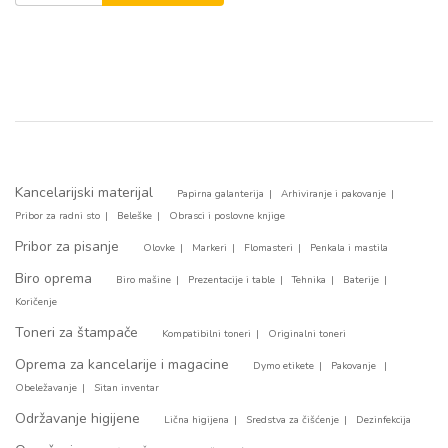
Kancelarijski materijal
Papirna galanterija
Arhiviranje i pakovanje
Pribor za radni sto
Beleške
Obrasci i poslovne knjige
Pribor za pisanje
Olovke
Markeri
Flomasteri
Penkala i mastila
Biro oprema
Biro mašine
Prezentacije i table
Tehnika
Baterije
Koričenje
Toneri za štampače
Kompatibilni toneri
Originalni toneri
Oprema za kancelarije i magacine
Dymo etikete
Pakovanje
Obeležavanje
Sitan inventar
Održavanje higijene
Lična higijena
Sredstva za čišćenje
Dezinfekcija