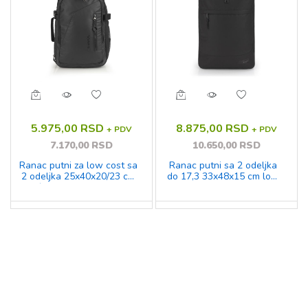
5.975,00 RSD
8.875,00 RSD
+ PDV
+ PDV
7.170,00 RSD
10.650,00 RSD
Ranac putni za low cost sa
Ranac putni sa 2 odeljka
2 odeljka 25x40x20/23 cm
do 17,3 33x48x15 cm low
20/23l - 0,62kg Canada
cost Gabol crna
Gabol crna