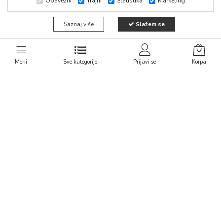
Obavezni
Trajni
Statistika
Marketing
Saznaj više
Slažem se
1
Meni
Sve kategorije
Prijavi se
Korpa
Kontaktirajte nas
Linkovi
011/30 47 143
Politika privatnosti
Uslovi isporuke
065/30 47 143
Reklamacija