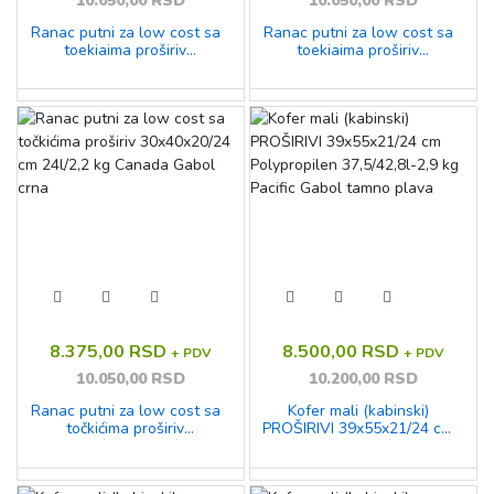
10.050,00 RSD
10.050,00 RSD
Ranac putni za low cost sa
Ranac putni za low cost sa
toekiaima proširiv
toekiaima proširiv
30x40x20/24 cm 24l/2,2 kg
30x40x20/24 cm 24l/2,2 kg
Canada Gabol tamno
Canada Gabol tamno plava
zelena
8.375,00 RSD
8.500,00 RSD
+ PDV
+ PDV
10.050,00 RSD
10.200,00 RSD
Ranac putni za low cost sa
Kofer mali (kabinski)
točkićima proširiv
PROŠIRIVI 39x55x21/24 cm
30x40x20/24 cm 24l/2,2 kg
Polypropilen 37,5/42,8l-2,9
Canada Gabol crna
kg Pacific Gabol tamno
plava