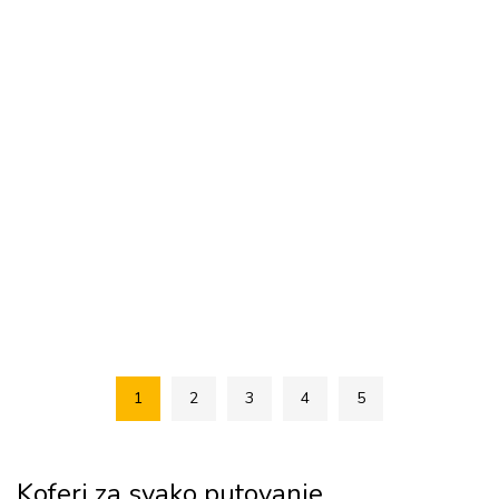
1
2
3
4
5
Koferi za svako putovanje