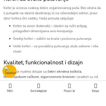
Kofer je osnova svakog dobro organizovanog puta. Bez obzira da
li putujete na vikend destinaciju ili na višenedeljni odmor, pravi
izbor kofera čini razliku. Naša ponuda uključuje:
Koferi za avion
(kabinski) – idealni za ručni prtljag,
prilagođeni dimenzijama avio-kompanija
Srednji koferi
– odlični za kraća i poslovna putovanja
Veliki koferi
– za porodična putovanja, duže odmore i više
stvari
Kvalitet, funkcionalnost i dizajn
Koferi koje nudimo dolaze sa
četiri okretna točkića
,
teleskopskom ručkom
,
sigurnosnom bravom
i izrađeni su od
izdržljivih materijala
poput ABS plastike, polikarbonata ili
tekstila. Bilo da volite klasičan, sportski ili moderni dizajn, u
Meni
Sve kategorije
Prijavi se
Korpa
ponudi ćete pronaći model koji odgovara vašem ukusu i
potrebama.