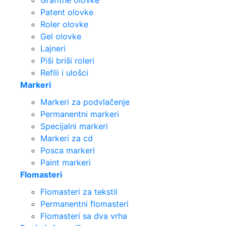
Grafitne olovke
Patent olovke
Roler olovke
Gel olovke
Lajneri
Piši briši roleri
Refili i ulošci
Markeri
Markeri za podvlačenje
Permanentni markeri
Specijalni markeri
Markeri za cd
Posca markeri
Paint markeri
Flomasteri
Flomasteri za tekstil
Permanentni flomasteri
Flomasteri sa dva vrha