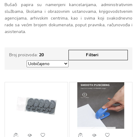
Bušači papira su namenjeni kancelarijama, administrativnim
službama, školama i obrazovnim ustanovama, knjigovodstvenim
agencijama, arhivskim centrima, kao i svima koji svakodnevno
rade sa većim brojem dokumenata, poput pravnika, računovođa i
asistenata.
Broj proizvoda:
20
Filteri