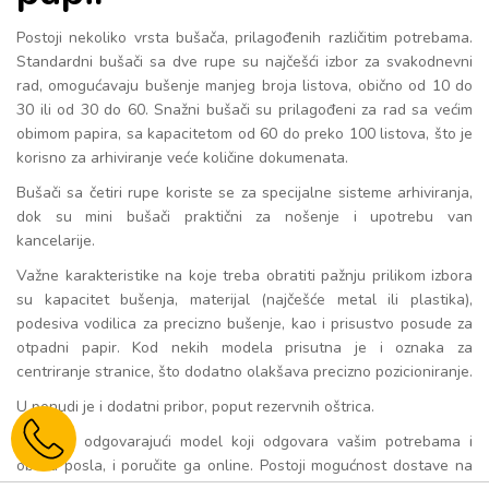
Postoji nekoliko vrsta bušača, prilagođenih različitim potrebama.
Standardni bušači sa dve rupe su najčešći izbor za svakodnevni
rad, omogućavaju bušenje manjeg broja listova, obično od 10 do
30 ili od 30 do 60. Snažni bušači su prilagođeni za rad sa većim
obimom papira, sa kapacitetom od 60 do preko 100 listova, što je
korisno za arhiviranje veće količine dokumenata.
Bušači sa četiri rupe koriste se za specijalne sisteme arhiviranja,
dok su mini bušači praktični za nošenje i upotrebu van
kancelarije.
Važne karakteristike na koje treba obratiti pažnju prilikom izbora
su kapacitet bušenja, materijal (najčešće metal ili plastika),
podesiva vodilica za precizno bušenje, kao i prisustvo posude za
otpadni papir. Kod nekih modela prisutna je i oznaka za
centriranje stranice, što dodatno olakšava precizno pozicioniranje.
U ponudi je i dodatni pribor, poput rezervnih oštrica.
Izaberite odgovarajući model koji odgovara vašim potrebama i
obimu posla, i poručite ga online. Postoji mogućnost dostave na