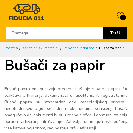
Traži
Početna
Kancelarijski materijal
Pribor za radni sto
Bušač za papir
Bušači za papir
Bušači papira omogućavaju precizno bušenje rupa na papiru, što
olakšava arhiviranje dokumenata u
fasciklama
ili
registratorima
.
Bušači papira su standardan deo
kancelarijskog pribora
i
neophodni svuda gde se radi sa dokumentima. Korišćenje bušača
omogućava da dokumenti budu uredno složeni i dostupni za dalju
obradu, arhiviranje ili čuvanje. Zahvaljujući mogućnosti bušenja
više listova odjednom, rad postaje brži i efikasniji.