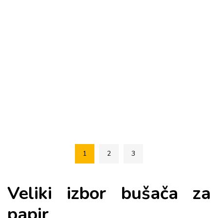
1
2
3
Veliki izbor bušača za
papir