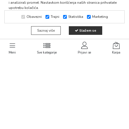
i analizirali promet. Nastavkom korišćenja naših stranica prihvatate
upotrebu kolačića.
Obavezni
Trajni
Statistika
Marketing
Saznaj više
Slažem se
1
Meni
Sve kategorije
Prijavi se
Korpa
Kontaktirajte nas
Linkovi