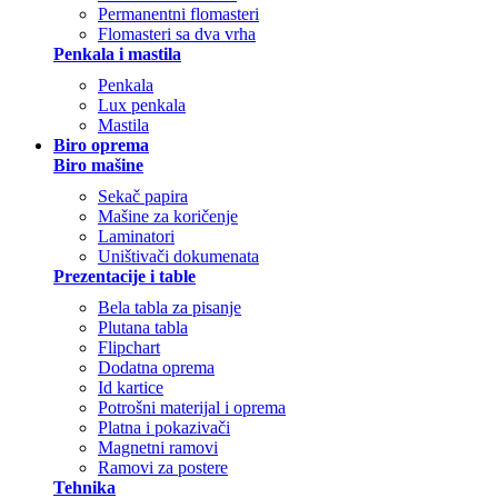
Permanentni flomasteri
Flomasteri sa dva vrha
Penkala i mastila
Penkala
Lux penkala
Mastila
Biro oprema
Biro mašine
Sekač papira
Mašine za koričenje
Laminatori
Uništivači dokumenata
Prezentacije i table
Bela tabla za pisanje
Plutana tabla
Flipchart
Dodatna oprema
Id kartice
Potrošni materijal i oprema
Platna i pokazivači
Magnetni ramovi
Ramovi za postere
Tehnika