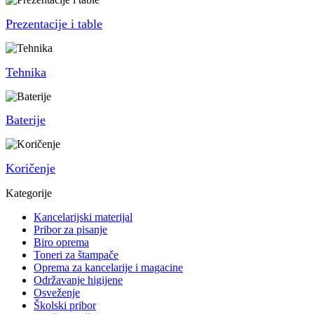
Prezentacije i table
Tehnika
Baterije
Koričenje
Kategorije
Kancelarijski materijal
Pribor za pisanje
Biro oprema
Toneri za štampače
Oprema za kancelarije i magacine
Održavanje higijene
Osveženje
Školski pribor