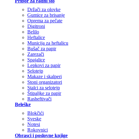
Pribor za radni sto
Držači za olovke
Gumice za brisanje
Oprema za pečate
Digitroni
Belilo
Heftalice
Municija za heftalicu
Bušač za papir
Zarezači
Spajalice
Lepkovi za papir
Selotejp
Makaze i skalperi
Stoni organizatori
Stalci za selotejp
Štipaljke za papir
Rasheftivači
Beleške
Blokčići
Sveske
Notesi
Rokovnici
Obrasci i poslovne knjige