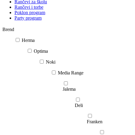
Rančevi za školu
Rančevi i torbe
Poklon program
Party program
Brend
Herma
Optima
Noki
Media Range
Jalema
Deli
Franken