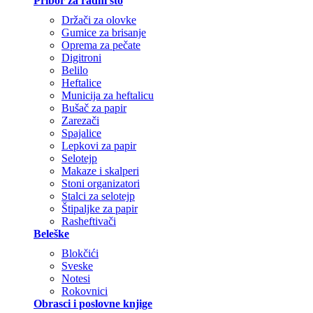
Pribor za radni sto
Držači za olovke
Gumice za brisanje
Oprema za pečate
Digitroni
Belilo
Heftalice
Municija za heftalicu
Bušač za papir
Zarezači
Spajalice
Lepkovi za papir
Selotejp
Makaze i skalperi
Stoni organizatori
Stalci za selotejp
Štipaljke za papir
Rasheftivači
Beleške
Blokčići
Sveske
Notesi
Rokovnici
Obrasci i poslovne knjige