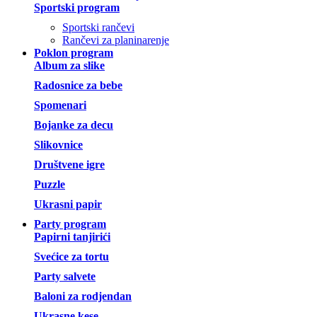
Sportski program
Sportski rančevi
Rančevi za planinarenje
Poklon program
Album za slike
Radosnice za bebe
Spomenari
Bojanke za decu
Slikovnice
Društvene igre
Puzzle
Ukrasni papir
Party program
Papirni tanjirići
Svećice za tortu
Party salvete
Baloni za rodjendan
Ukrasne kese