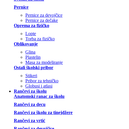
Pernice
Pernice za devojčice
Pernice za dečake
Oprema za fizičko
Lopte
Torba za fizičko
Oblikovanje
Glina
Plastelin
Masa za modeliranje
Ostali školski pribor
Stikeri
Pribor za tehničko
Globusi i atlasi
Rančevi za školu
Anatomski ranac za školu
Rančevi za decu
Rančevi za školu za tinejdžere
Rančevi za vrtić
Rančevi za devojčice