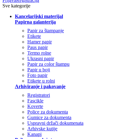
Prijava
Registracija
Sve kategorije
Kancelarijski materijal
Papirna galanterija
Papir za štampanje
Etikete
Hamer papir
Paus papir
Termo rolne
Ukrasni papir
Papir za color štampu
Papir u boji
Foto papir
Etikete u rolni
Arhiviranje i pakovanje
Registratori
Fascikle
Koverte
Police za dokumenta
Gumice za dokumenta
Uspravni držači dokumenata
Arhivske kutije
Kanapi