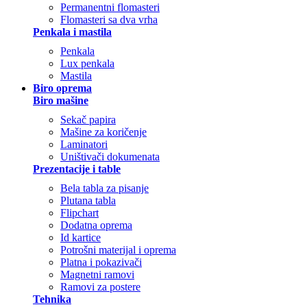
Permanentni flomasteri
Flomasteri sa dva vrha
Penkala i mastila
Penkala
Lux penkala
Mastila
Biro oprema
Biro mašine
Sekač papira
Mašine za koričenje
Laminatori
Uništivači dokumenata
Prezentacije i table
Bela tabla za pisanje
Plutana tabla
Flipchart
Dodatna oprema
Id kartice
Potrošni materijal i oprema
Platna i pokazivači
Magnetni ramovi
Ramovi za postere
Tehnika