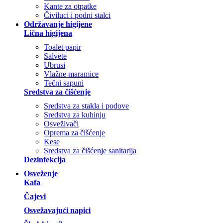
Kante za otpatke
Čiviluci i podni stalci
Održavanje higijene
Lična higijena
Toalet papir
Salvete
Ubrusi
Vlažne maramice
Tečni sapuni
Sredstva za čišćenje
Sredstva za stakla i podove
Sredstva za kuhinju
Osveživači
Oprema za čišćenje
Kese
Sredstva za čišćenje sanitarija
Dezinfekcija
Osveženje
Kafa
Čajevi
Osvežavajući napici