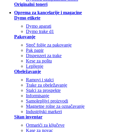
Originalni toneri
Oprema za kancelarije i magacine
Dymo etikete
Dymo aparati
Dymo trake d1
Pakovanje
Streč folije za pakovanje
Pak papir
Dispenzeri za trake
Kese za poštu
Lepljenje
Obeležavanje
Ramovi i stalci
Trake za obeležavanje
Stalci za prospekte
Informisanje
Samolepljivi proizvodi
Magnetne rolne za označavanje
Industrijski markeri
Sitan inventar
Ormarići za ključeve
Kase za novac