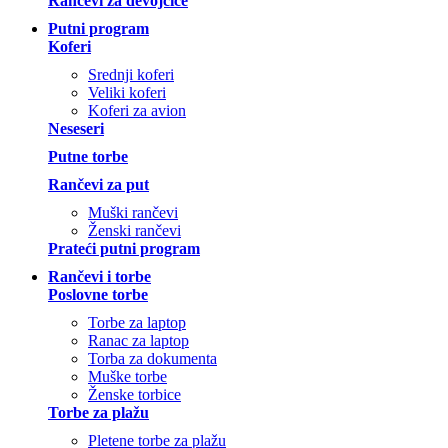
Rančevi za devojčice
Putni program
Koferi
Srednji koferi
Veliki koferi
Koferi za avion
Neseseri
Putne torbe
Rančevi za put
Muški rančevi
Ženski rančevi
Prateći putni program
Rančevi i torbe
Poslovne torbe
Torbe za laptop
Ranac za laptop
Torba za dokumenta
Muške torbe
Ženske torbice
Torbe za plažu
Pletene torbe za plažu