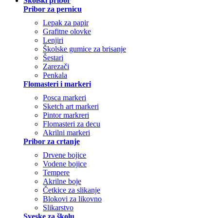
Školski pribor
Pribor za pernicu
Lepak za papir
Grafitne olovke
Lenjiri
Školske gumice za brisanje
Šestari
Zarezači
Penkala
Flomasteri i markeri
Posca markeri
Sketch art markeri
Pintor markreri
Flomasteri za decu
Akrilni markeri
Pribor za crtanje
Drvene bojice
Vodene bojice
Tempere
Akrilne boje
Četkice za slikanje
Blokovi za likovno
Slikarstvo
Sveske za školu