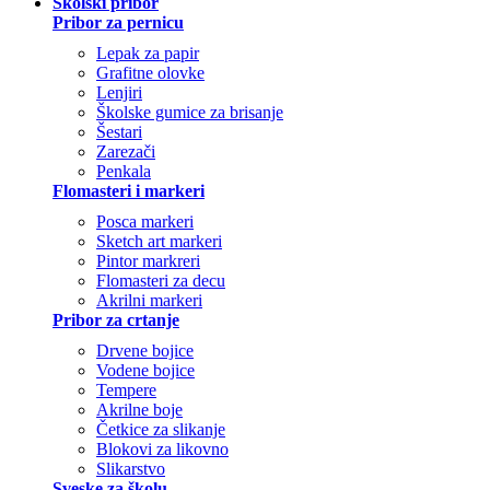
Školski pribor
Pribor za pernicu
Lepak za papir
Grafitne olovke
Lenjiri
Školske gumice za brisanje
Šestari
Zarezači
Penkala
Flomasteri i markeri
Posca markeri
Sketch art markeri
Pintor markreri
Flomasteri za decu
Akrilni markeri
Pribor za crtanje
Drvene bojice
Vodene bojice
Tempere
Akrilne boje
Četkice za slikanje
Blokovi za likovno
Slikarstvo
Sveske za školu