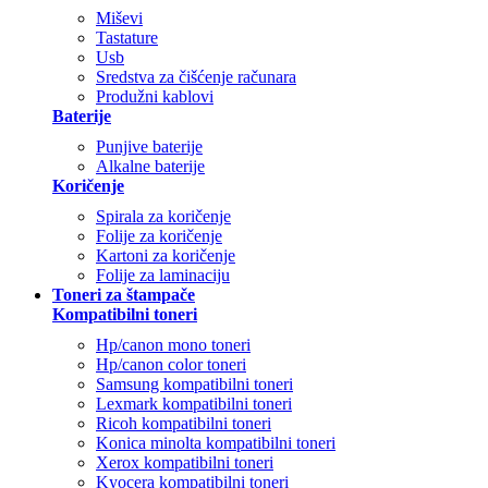
Miševi
Tastature
Usb
Sredstva za čišćenje računara
Produžni kablovi
Baterije
Punjive baterije
Alkalne baterije
Koričenje
Spirala za koričenje
Folije za koričenje
Kartoni za koričenje
Folije za laminaciju
Toneri za štampače
Kompatibilni toneri
Hp/canon mono toneri
Hp/canon color toneri
Samsung kompatibilni toneri
Lexmark kompatibilni toneri
Ricoh kompatibilni toneri
Konica minolta kompatibilni toneri
Xerox kompatibilni toneri
Kyocera kompatibilni toneri