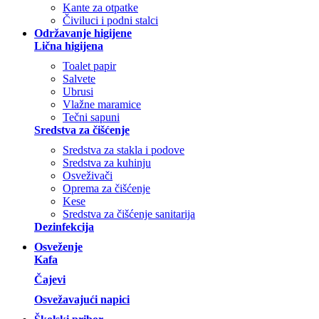
Kante za otpatke
Čiviluci i podni stalci
Održavanje higijene
Lična higijena
Toalet papir
Salvete
Ubrusi
Vlažne maramice
Tečni sapuni
Sredstva za čišćenje
Sredstva za stakla i podove
Sredstva za kuhinju
Osveživači
Oprema za čišćenje
Kese
Sredstva za čišćenje sanitarija
Dezinfekcija
Osveženje
Kafa
Čajevi
Osvežavajući napici