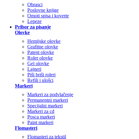
Obrasci
Poslovne knjige
Omoti spisa i koverte
Lepeze
Pribor za pisanje
Olovke
Hemijske olovke
Grafitne olovke
Patent olovke
Roler olovke
Gel olovke
Lajneri
Piši briši roleri
Refili i ulošci
Markeri
Markeri za podvlačenje
Permanentni markeri
Specijalni markeri
Markeri za cd
Posca markeri
Paint markeri
Flomasteri
Flomasteri za tekstil