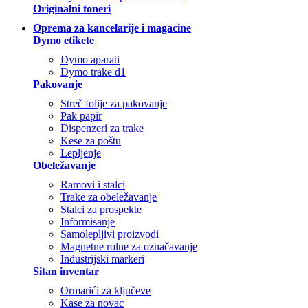
Originalni toneri
Oprema za kancelarije i magacine
Dymo etikete
Dymo aparati
Dymo trake d1
Pakovanje
Streč folije za pakovanje
Pak papir
Dispenzeri za trake
Kese za poštu
Lepljenje
Obeležavanje
Ramovi i stalci
Trake za obeležavanje
Stalci za prospekte
Informisanje
Samolepljivi proizvodi
Magnetne rolne za označavanje
Industrijski markeri
Sitan inventar
Ormarići za ključeve
Kase za novac