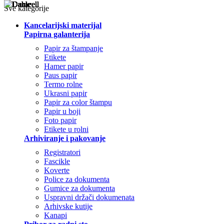
Sve kategorije
Kancelarijski materijal
Papirna galanterija
Papir za štampanje
Etikete
Hamer papir
Paus papir
Termo rolne
Ukrasni papir
Papir za color štampu
Papir u boji
Foto papir
Etikete u rolni
Arhiviranje i pakovanje
Registratori
Fascikle
Koverte
Police za dokumenta
Gumice za dokumenta
Uspravni držači dokumenata
Arhivske kutije
Kanapi