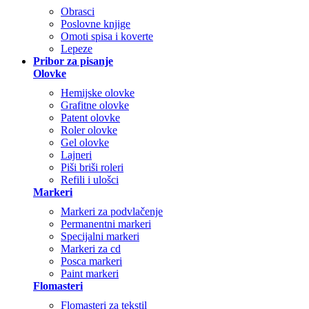
Obrasci
Poslovne knjige
Omoti spisa i koverte
Lepeze
Pribor za pisanje
Olovke
Hemijske olovke
Grafitne olovke
Patent olovke
Roler olovke
Gel olovke
Lajneri
Piši briši roleri
Refili i ulošci
Markeri
Markeri za podvlačenje
Permanentni markeri
Specijalni markeri
Markeri za cd
Posca markeri
Paint markeri
Flomasteri
Flomasteri za tekstil