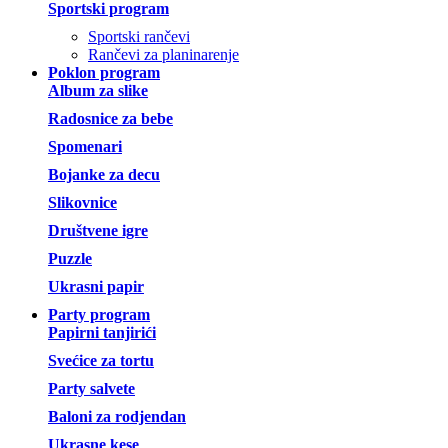
Sportski program
Sportski rančevi
Rančevi za planinarenje
Poklon program
Album za slike
Radosnice za bebe
Spomenari
Bojanke za decu
Slikovnice
Društvene igre
Puzzle
Ukrasni papir
Party program
Papirni tanjirići
Svećice za tortu
Party salvete
Baloni za rodjendan
Ukrasne kese