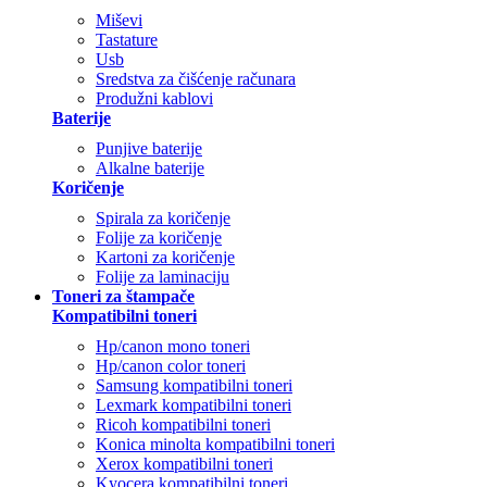
Miševi
Tastature
Usb
Sredstva za čišćenje računara
Produžni kablovi
Baterije
Punjive baterije
Alkalne baterije
Koričenje
Spirala za koričenje
Folije za koričenje
Kartoni za koričenje
Folije za laminaciju
Toneri za štampače
Kompatibilni toneri
Hp/canon mono toneri
Hp/canon color toneri
Samsung kompatibilni toneri
Lexmark kompatibilni toneri
Ricoh kompatibilni toneri
Konica minolta kompatibilni toneri
Xerox kompatibilni toneri
Kyocera kompatibilni toneri