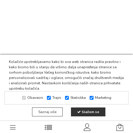
Kolačiće upotrebljavamo kako bi ova web stranica radila pravilno i
kako bismo bili u stanju da vršimo dalja unapređenja stranice sa
svrhom poboljšanja Vašeg korisničkog iskustva, kako bismo
personalizovali sadržaj i oglase, omogućili značaj društvenih medija
i analizirali promet. Nastavkom korišćenja naših stranica prihvatate
upotrebu kolačića.
Obavezni
Trajni
Statistika
Marketing
Saznaj više
Slažem se