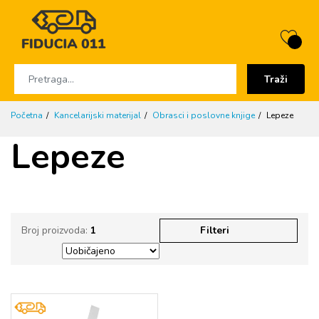
Traži
Početna
Kancelarijski materijal
Obrasci i poslovne knjige
Lepeze
Lepeze
Broj proizvoda:
1
Filteri