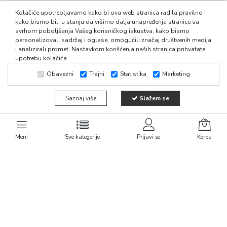
Kontaktirajte nas
Linkovi
Kolačiće upotrebljavamo kako bi ova web stranica radila pravilno i
kako bismo bili u stanju da vršimo dalja unapređenja stranice sa
svrhom poboljšanja Vašeg korisničkog iskustva, kako bismo
011/30 47 143
Politika privatnosti
personalizovali sadržaj i oglase, omogućili značaj društvenih medija
Uslovi isporuke
i analizirali promet. Nastavkom korišćenja naših stranica prihvatate
065/30 47 143
upotrebu kolačića.
Reklamacija
Obavezni
Trajni
Statistika
Marketing
Uslovi korišćenja
064/30 73 714
Način plaćanja
Saznaj više
Slažem se
Učiteljska 60, Beograd
Novosti
fiducia011@mts.rs
Kontakt
Meni
Sve kategorije
Prijavi se
Korpa
Newsletter
Subscribe