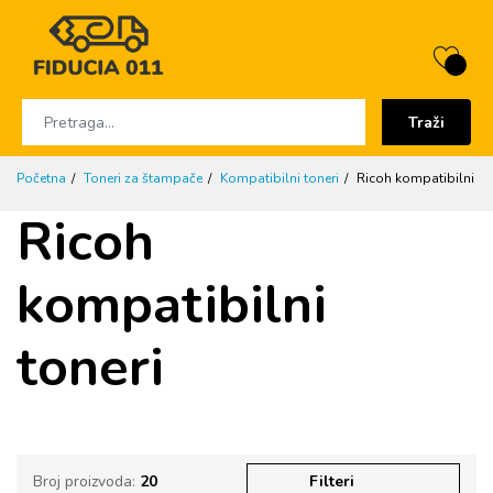
Traži
Početna
Toneri za štampače
Kompatibilni toneri
Ricoh kompatibilni to
Ricoh
kompatibilni
toneri
Broj proizvoda:
20
Filteri