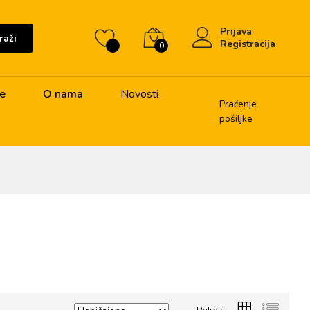
Prijava
raži
Registracija
0
je
O nama
Novosti
Praćenje
pošiljke