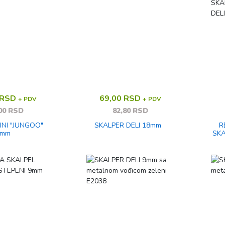
 RSD
69,00 RSD
+ PDV
+ PDV
00 RSD
82,80 RSD
INI "JUNGOO"
SKALPER DELI 18mm
R
9mm
SKA
DE