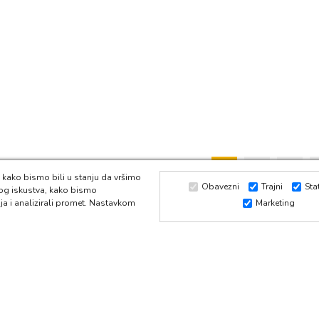
1
2
3
 kako bismo bili u stanju da vršimo
Obavezni
Trajni
Sta
kog iskustva, kako bismo
ja i analizirali promet. Nastavkom
Marketing