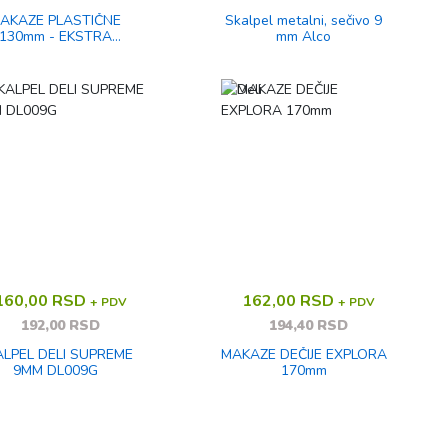
AKAZE PLASTIČNE
Skalpel metalni, sečivo 9
130mm - EKSTRA
mm Alco
SIGURNE - BEZ
POSEKOTINA
160,00 RSD
162,00 RSD
+ PDV
+ PDV
192,00 RSD
194,40 RSD
ALPEL DELI SUPREME
MAKAZE DEČIJE EXPLORA
9MM DL009G
170mm