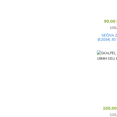
90,00
108
SEČIVA 
(E2034) 30
1/10
100,0
120