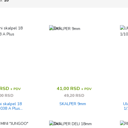
da:
20
 RSD
41,00 RSD
+ PDV
+ PDV
00 RSD
49,20 RSD
i skalpel 18
SKALPER 9mm
Ul
038 A Plus
tirano