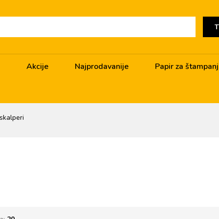
T
Akcije
Najprodavanije
Papir za štampan
skalperi