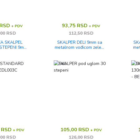
 RSD
93,75 RSD
+ PDV
+ PDV
,00 RSD
112,50 RSD
ZA SKALPEL
SKALPER DELI 9mm sa
SK
 STEPENI 9mm
metalnom vođicom zeleni
met
 E2015
E2038
0 RSD
105,00 RSD
+ PDV
+ PDV
,00 RSD
126,00 RSD