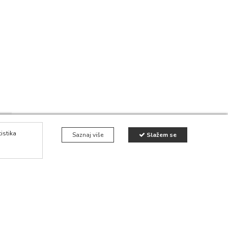
4
tistika
Saznaj više
Slažem se