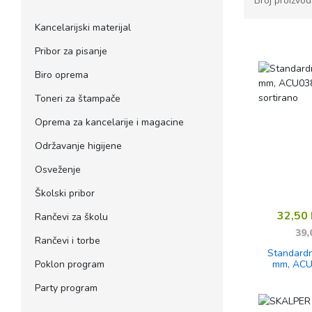
Broj proizvo
Kancelarijski materijal
Pribor za pisanje
Biro oprema
Toneri za štampače
Oprema za kancelarije i magacine
Održavanje higijene
Osveženje
Školski pribor
32,50
Rančevi za školu
39,
Rančevi i torbe
Standardn
Poklon program
mm, ACU
sor
Party program