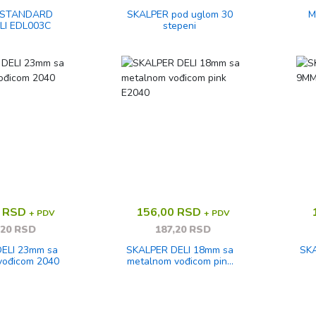
 STANDARD
SKALPER pod uglom 30
M
LI EDL003C
stepeni
0 RSD
156,00 RSD
+ PDV
+ PDV
,20 RSD
187,20 RSD
ELI 23mm sa
SKALPER DELI 18mm sa
SK
vođicom 2040
metalnom vođicom pink
E2040