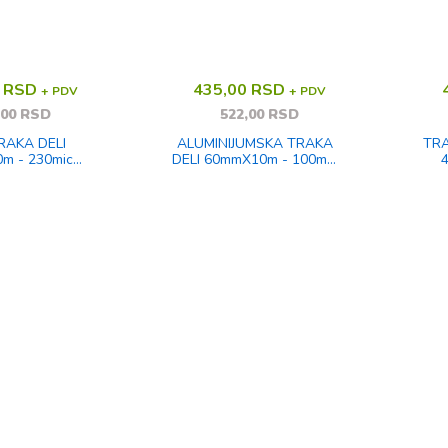
0 RSD
435,00 RSD
+ PDV
+ PDV
,00 RSD
522,00 RSD
RAKA DELI
ALUMINIJUMSKA TRAKA
TRAKA ŽUTO
m - 230mic
DELI 60mmX10m - 100mic
NA EA620
EA651