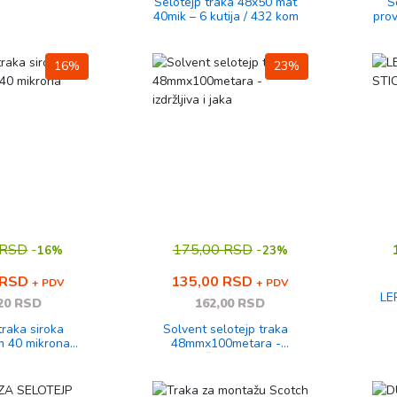
Selotejp traka 48x50 mat
S
40mik – 6 kutija / 432 kom
prov
16%
23%
 RSD
-
175,00 RSD
-
16%
23%
 RSD
135,00 RSD
+ PDV
+ PDV
LE
20 RSD
162,00 RSD
traka siroka
Solvent selotejp traka
 40 mikrona
48mmx100metara -
vidni
izdržljiva i jaka