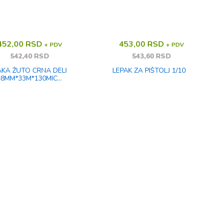
452,00 RSD
453,00 RSD
+ PDV
+ PDV
542,40 RSD
543,60 RSD
 CRNA DELI
LEPAK ZA PIŠTOLJ 1/10
48MM*33M*130MIC
EA700