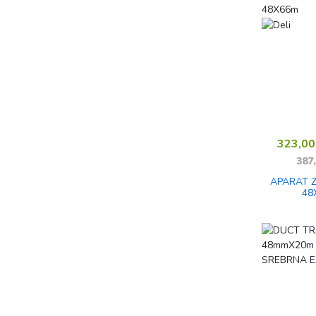
323,0
387
APARAT Z
48