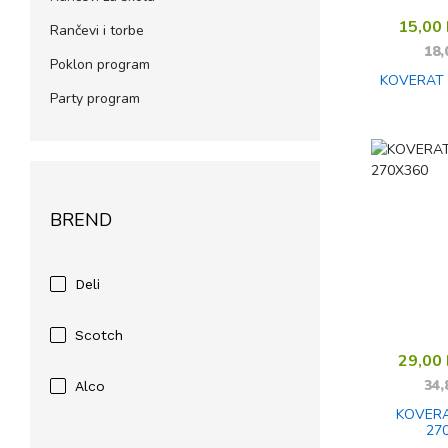
15,00
Rančevi i torbe
18,
Poklon program
KOVERAT 
Party program
BREND
Deli
Scotch
29,00
34,
Alco
KOVERA
27