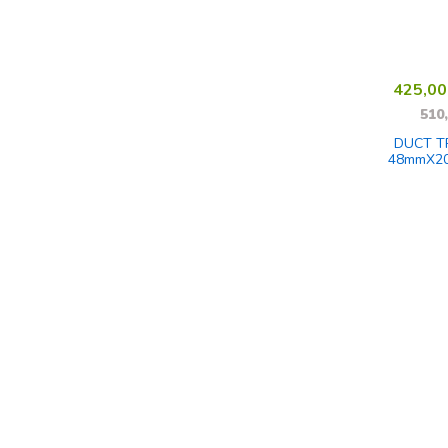
425,0
510
DUCT T
48mmX20
SREBR