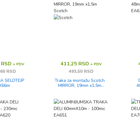
0 RSD
411,25 RSD
+ PDV
+ PDV
,60 RSD
493,50 RSD
A SELOTEJP
Traka za montažu Scotch
X66m
MIRROR, 19mm x1,5m
4
Scotch