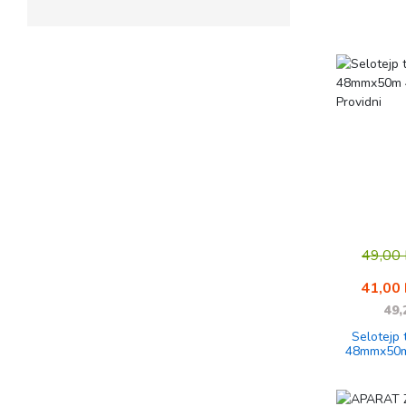
49,00
41,00
49,
Selotejp 
48mmx50m
Pro