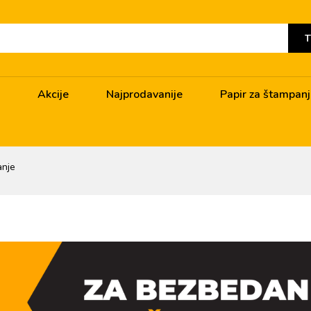
T
Akcije
Najprodavanije
Papir za štampan
nje