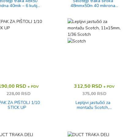
elotejp traka 48x50
Selotejp traka siroka
idna 40mik – 6 kutija /
48mmx50m 40 mikrona
432 kom
Mat
190,00 RSD
312,50 RSD
+ PDV
+ PDV
228,00 RSD
375,00 RSD
PAK ZA PIŠTOLJ 1/10
Lepljivi jastučići za
STICK UP
montažu Scotch,
11x15mm, 1/36 Scotch