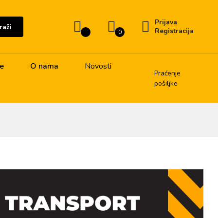
Prijava
raži
Registracija
0
je
O nama
Novosti
Praćenje
pošiljke