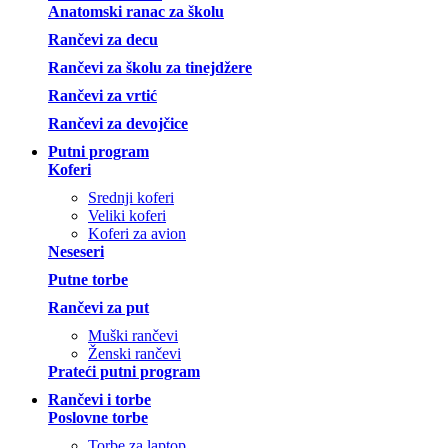
Anatomski ranac za školu
Rančevi za decu
Rančevi za školu za tinejdžere
Rančevi za vrtić
Rančevi za devojčice
Putni program
Koferi
Srednji koferi
Veliki koferi
Koferi za avion
Neseseri
Putne torbe
Rančevi za put
Muški rančevi
Ženski rančevi
Prateći putni program
Rančevi i torbe
Poslovne torbe
Torbe za laptop