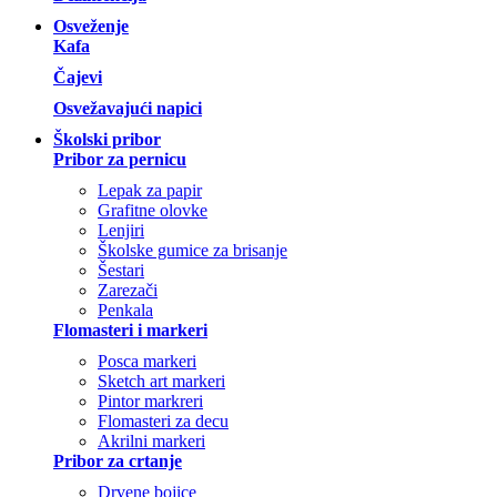
Osveženje
Kafa
Čajevi
Osvežavajući napici
Školski pribor
Pribor za pernicu
Lepak za papir
Grafitne olovke
Lenjiri
Školske gumice za brisanje
Šestari
Zarezači
Penkala
Flomasteri i markeri
Posca markeri
Sketch art markeri
Pintor markreri
Flomasteri za decu
Akrilni markeri
Pribor za crtanje
Drvene bojice