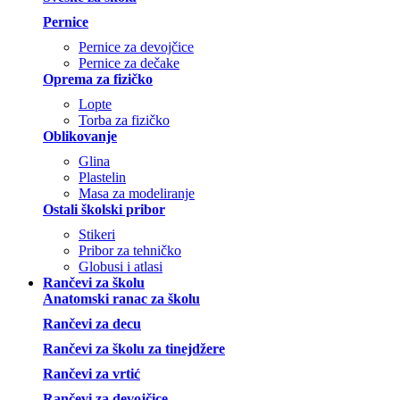
Pernice
Pernice za devojčice
Pernice za dečake
Oprema za fizičko
Lopte
Torba za fizičko
Oblikovanje
Glina
Plastelin
Masa za modeliranje
Ostali školski pribor
Stikeri
Pribor za tehničko
Globusi i atlasi
Rančevi za školu
Anatomski ranac za školu
Rančevi za decu
Rančevi za školu za tinejdžere
Rančevi za vrtić
Rančevi za devojčice