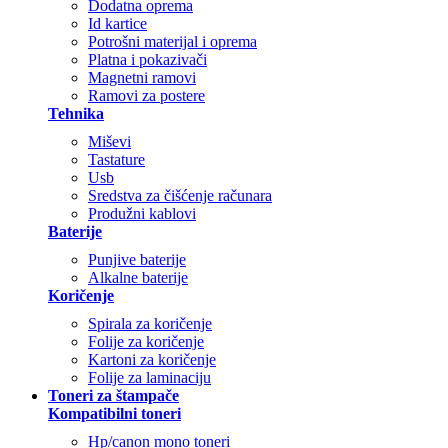
Dodatna oprema
Id kartice
Potrošni materijal i oprema
Platna i pokazivači
Magnetni ramovi
Ramovi za postere
Tehnika
Miševi
Tastature
Usb
Sredstva za čišćenje računara
Produžni kablovi
Baterije
Punjive baterije
Alkalne baterije
Koričenje
Spirala za koričenje
Folije za koričenje
Kartoni za koričenje
Folije za laminaciju
Toneri za štampače
Kompatibilni toneri
Hp/canon mono toneri