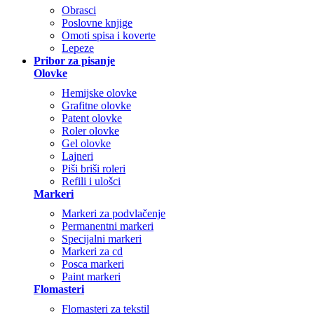
Obrasci
Poslovne knjige
Omoti spisa i koverte
Lepeze
Pribor za pisanje
Olovke
Hemijske olovke
Grafitne olovke
Patent olovke
Roler olovke
Gel olovke
Lajneri
Piši briši roleri
Refili i ulošci
Markeri
Markeri za podvlačenje
Permanentni markeri
Specijalni markeri
Markeri za cd
Posca markeri
Paint markeri
Flomasteri
Flomasteri za tekstil