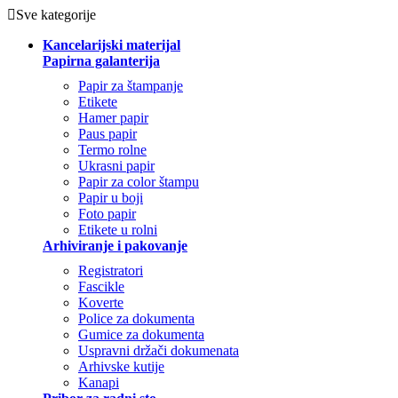
Sve kategorije
Kancelarijski materijal
Papirna galanterija
Papir za štampanje
Etikete
Hamer papir
Paus papir
Termo rolne
Ukrasni papir
Papir za color štampu
Papir u boji
Foto papir
Etikete u rolni
Arhiviranje i pakovanje
Registratori
Fascikle
Koverte
Police za dokumenta
Gumice za dokumenta
Uspravni držači dokumenata
Arhivske kutije
Kanapi