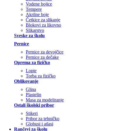
Vodene bojice
Tempere
Akrilne boje
Četkice za slikanje
Blokovi za likovno
Slikarstvo
Sveske za školu
Pernice
Pernice za devojčice
Pernice za dečake
Oprema za fizičko
Lopte
Torba za fizičko
Oblikovanje
Glina
Plastelin
Masa za modeliranje
Ostali školski pribor
Stikeri
Pribor za tehničko
Globusi i atlasi
Rančevi za školu