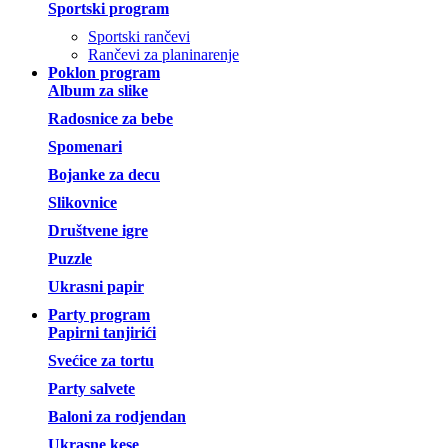
Sportski program
Sportski rančevi
Rančevi za planinarenje
Poklon program
Album za slike
Radosnice za bebe
Spomenari
Bojanke za decu
Slikovnice
Društvene igre
Puzzle
Ukrasni papir
Party program
Papirni tanjirići
Svećice za tortu
Party salvete
Baloni za rodjendan
Ukrasne kese