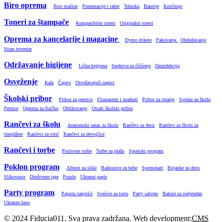
Biro oprema
Biro mašine
Prezentacije i table
Tehnika
Baterije
Koričenje
Toneri za štampače
Kompatibilni toneri
Originalni toneri
Oprema za kancelarije i magacine
Dymo etikete
Pakovanje
Obeležavanje
Sitan inventar
Održavanje higijene
Lična higijena
Sredstva za čišćenje
Dezinfekcija
Osveženje
Kafa
Čajevi
Osvežavajući napici
Školski pribor
Pribor za pernicu
Flomasteri i markeri
Pribor za crtanje
Sveske za školu
Pernice
Oprema za fizičko
Oblikovanje
Ostali školski pribor
Rančevi za školu
Anatomski ranac za školu
Rančevi za decu
Rančevi za školu za
tinejdžere
Rančevi za vrtić
Rančevi za devojčice
Rančevi i torbe
Poslovne torbe
Torbe za plažu
Sportski program
Poklon program
Album za slike
Radosnice za bebe
Spomenari
Bojanke za decu
Slikovnice
Društvene igre
Puzzle
Ukrasni papir
Party program
Papirni tanjirići
Svećice za tortu
Party salvete
Baloni za rodjendan
Ukrasne kese
© 2024 Fiducia011. Sva prava zadržana. Web development:
CMS