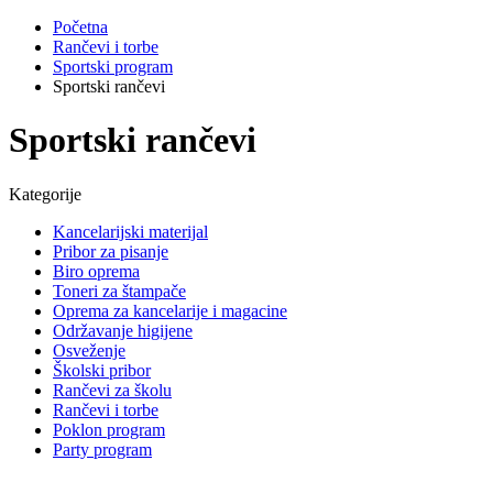
Početna
Rančevi i torbe
Sportski program
Sportski rančevi
Sportski rančevi
Kategorije
Kancelarijski materijal
Pribor za pisanje
Biro oprema
Toneri za štampače
Oprema za kancelarije i magacine
Održavanje higijene
Osveženje
Školski pribor
Rančevi za školu
Rančevi i torbe
Poklon program
Party program