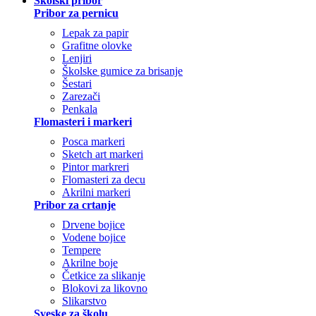
Školski pribor
Pribor za pernicu
Lepak za papir
Grafitne olovke
Lenjiri
Školske gumice za brisanje
Šestari
Zarezači
Penkala
Flomasteri i markeri
Posca markeri
Sketch art markeri
Pintor markreri
Flomasteri za decu
Akrilni markeri
Pribor za crtanje
Drvene bojice
Vodene bojice
Tempere
Akrilne boje
Četkice za slikanje
Blokovi za likovno
Slikarstvo
Sveske za školu