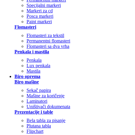
Specijalni markeri
Markeri za cd
Posca markeri
Paint markeri
Flomasteri
Flomasteri za tekstil
Permanentni flomasteri
Flomasteri sa dva vrha
Penkala i mastila
Penkala
Lux penkala
Mastila
Biro oprema
Biro mašine
Sekač papira
Mašine za koričenje
Laminatori
Uništivači dokumenata
Prezentacije i table
Bela tabla za pisanje
Plutana tabla
Flipchart