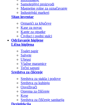
Samolepljivi proizvodi
Magnetne rolne za označavanje
Industrijski markeri
Sitan inventar
Ormarići za ključeve
Kase za novac
Kante za otpatke
Čiviluci i podni stalci
Održavanje higijene
Lična higijena
Toalet papir
Salvete
Ubrusi
Vlažne maramice
Tečni sapuni
Sredstva za čišćenje
Sredstva za stakla i podove
Sredstva za kuhinju
Osveživači
Oprema za čišćenje
Kese
Sredstva za čišćenje sanitarija
Dezinfekcija