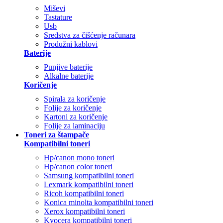
Miševi
Tastature
Usb
Sredstva za čišćenje računara
Produžni kablovi
Baterije
Punjive baterije
Alkalne baterije
Koričenje
Spirala za koričenje
Folije za koričenje
Kartoni za koričenje
Folije za laminaciju
Toneri za štampače
Kompatibilni toneri
Hp/canon mono toneri
Hp/canon color toneri
Samsung kompatibilni toneri
Lexmark kompatibilni toneri
Ricoh kompatibilni toneri
Konica minolta kompatibilni toneri
Xerox kompatibilni toneri
Kyocera kompatibilni toneri