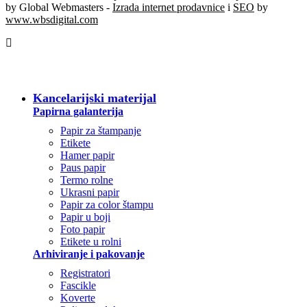
by Global Webmasters -
Izrada internet prodavnice
i
SEO
by
www.wbsdigital.com
SVE KATEGORIJE
Kancelarijski materijal
Papirna galanterija
Papir za štampanje
Etikete
Hamer papir
Paus papir
Termo rolne
Ukrasni papir
Papir za color štampu
Papir u boji
Foto papir
Etikete u rolni
Arhiviranje i pakovanje
Registratori
Fascikle
Koverte