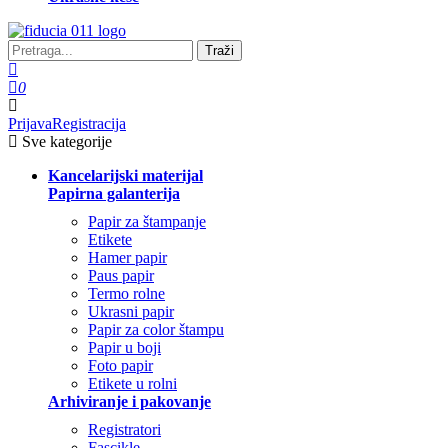
Traži
0
Prijava
Registracija
Sve kategorije
Kancelarijski materijal
Papirna galanterija
Papir za štampanje
Etikete
Hamer papir
Paus papir
Termo rolne
Ukrasni papir
Papir za color štampu
Papir u boji
Foto papir
Etikete u rolni
Arhiviranje i pakovanje
Registratori
Fascikle