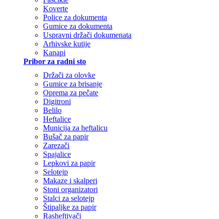
Koverte
Police za dokumenta
Gumice za dokumenta
Uspravni držači dokumenata
Arhivske kutije
Kanapi
Pribor za radni sto
Držači za olovke
Gumice za brisanje
Oprema za pečate
Digitroni
Belilo
Heftalice
Municija za heftalicu
Bušač za papir
Zarezači
Spajalice
Lepkovi za papir
Selotejp
Makaze i skalperi
Stoni organizatori
Stalci za selotejp
Štipaljke za papir
Rasheftivači