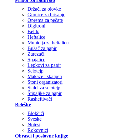
Pribor za radni sto
Držači za olovke
Gumice za brisanje
Oprema za pečate
Digitroni
Belilo
Heftalice
Municija za heftalicu
Bušač za papir
Zarezači
Spajalice
Lepkovi za papir
Selotejp
Makaze i skalperi
Stoni organizatori
Stalci za selotejp
Štipaljke za papir
Rasheftivači
Beleške
Blokčići
Sveske
Notesi
Rokovnici
Obrasci i poslovne knjige