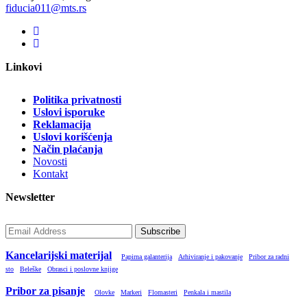
fiducia011@mts.rs
Linkovi
Politika privatnosti
Uslovi isporuke
Reklamacija
Uslovi korišćenja
Način plaćanja
Novosti
Kontakt
Newsletter
Subscribe
Kancelarijski materijal
Papirna galanterija
Arhiviranje i pakovanje
Pribor za radni
sto
Beleške
Obrasci i poslovne knjige
Pribor za pisanje
Olovke
Markeri
Flomasteri
Penkala i mastila