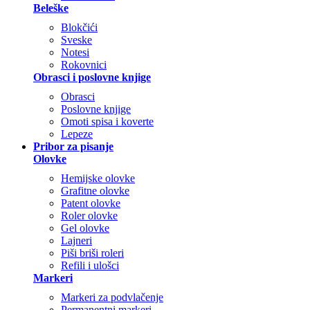
Beleške
Blokčići
Sveske
Notesi
Rokovnici
Obrasci i poslovne knjige
Obrasci
Poslovne knjige
Omoti spisa i koverte
Lepeze
Pribor za pisanje
Olovke
Hemijske olovke
Grafitne olovke
Patent olovke
Roler olovke
Gel olovke
Lajneri
Piši briši roleri
Refili i ulošci
Markeri
Markeri za podvlačenje
Permanentni markeri