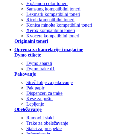
Hp/canon color toneri
Samsung kompatibilni toneri
Lexmark kompatibilni toneri
Ricoh kompatibilni toneri
Konica minolta kompatibilni toneri
Xerox kompatibilni toneri
Kyocera kompatibilni toneri
Originalni toneri
Oprema za kancelarije i magacine
Dymo etikete
Dymo aparati
Dymo trake d1
Pakovanje
Streč folije za pakovanje
Pak papir
Dispenzeri za trake
Kese za poštu
Lepljenje
Obeležavanje
Ramovi i stalci
Trake za obeležavanje
Stalci za prospekte
Informisanje