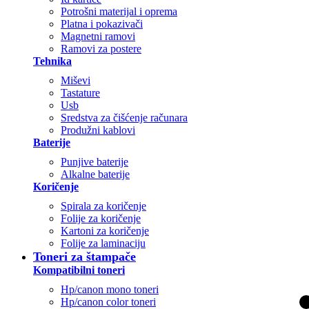
Potrošni materijal i oprema
Platna i pokazivači
Magnetni ramovi
Ramovi za postere
Tehnika
Miševi
Tastature
Usb
Sredstva za čišćenje računara
Produžni kablovi
Baterije
Punjive baterije
Alkalne baterije
Koričenje
Spirala za koričenje
Folije za koričenje
Kartoni za koričenje
Folije za laminaciju
Toneri za štampače
Kompatibilni toneri
Hp/canon mono toneri
Hp/canon color toneri