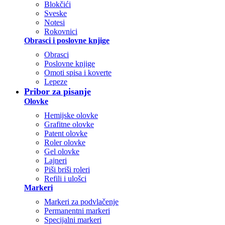
Blokčići
Sveske
Notesi
Rokovnici
Obrasci i poslovne knjige
Obrasci
Poslovne knjige
Omoti spisa i koverte
Lepeze
Pribor za pisanje
Olovke
Hemijske olovke
Grafitne olovke
Patent olovke
Roler olovke
Gel olovke
Lajneri
Piši briši roleri
Refili i ulošci
Markeri
Markeri za podvlačenje
Permanentni markeri
Specijalni markeri