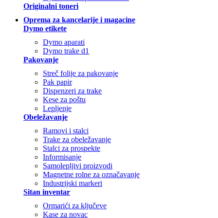
Originalni toneri
Oprema za kancelarije i magacine
Dymo etikete
Dymo aparati
Dymo trake d1
Pakovanje
Streč folije za pakovanje
Pak papir
Dispenzeri za trake
Kese za poštu
Lepljenje
Obeležavanje
Ramovi i stalci
Trake za obeležavanje
Stalci za prospekte
Informisanje
Samolepljivi proizvodi
Magnetne rolne za označavanje
Industrijski markeri
Sitan inventar
Ormarići za ključeve
Kase za novac