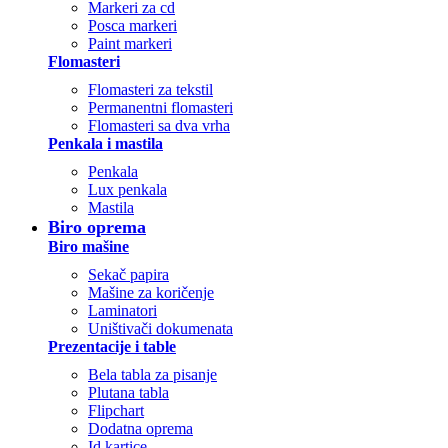
Markeri za cd
Posca markeri
Paint markeri
Flomasteri
Flomasteri za tekstil
Permanentni flomasteri
Flomasteri sa dva vrha
Penkala i mastila
Penkala
Lux penkala
Mastila
Biro oprema
Biro mašine
Sekač papira
Mašine za koričenje
Laminatori
Uništivači dokumenata
Prezentacije i table
Bela tabla za pisanje
Plutana tabla
Flipchart
Dodatna oprema
Id kartice