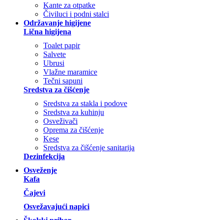
Kante za otpatke
Čiviluci i podni stalci
Održavanje higijene
Lična higijena
Toalet papir
Salvete
Ubrusi
Vlažne maramice
Tečni sapuni
Sredstva za čišćenje
Sredstva za stakla i podove
Sredstva za kuhinju
Osveživači
Oprema za čišćenje
Kese
Sredstva za čišćenje sanitarija
Dezinfekcija
Osveženje
Kafa
Čajevi
Osvežavajući napici