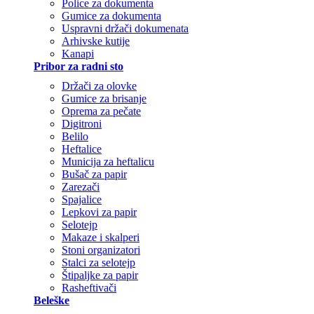
Police za dokumenta
Gumice za dokumenta
Uspravni držači dokumenata
Arhivske kutije
Kanapi
Pribor za radni sto
Držači za olovke
Gumice za brisanje
Oprema za pečate
Digitroni
Belilo
Heftalice
Municija za heftalicu
Bušač za papir
Zarezači
Spajalice
Lepkovi za papir
Selotejp
Makaze i skalperi
Stoni organizatori
Stalci za selotejp
Štipaljke za papir
Rasheftivači
Beleške