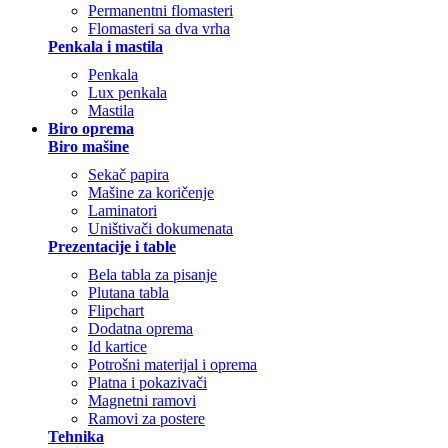
Permanentni flomasteri
Flomasteri sa dva vrha
Penkala i mastila
Penkala
Lux penkala
Mastila
Biro oprema
Biro mašine
Sekač papira
Mašine za koričenje
Laminatori
Uništivači dokumenata
Prezentacije i table
Bela tabla za pisanje
Plutana tabla
Flipchart
Dodatna oprema
Id kartice
Potrošni materijal i oprema
Platna i pokazivači
Magnetni ramovi
Ramovi za postere
Tehnika