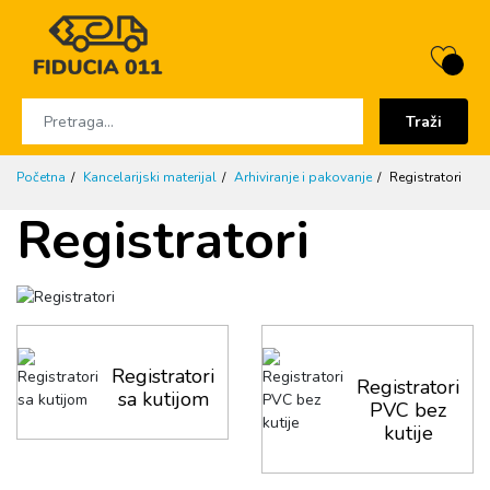
Traži
Početna
Kancelarijski materijal
Arhiviranje i pakovanje
Registratori
Registratori
Registratori
Registratori
sa kutijom
PVC bez
kutije