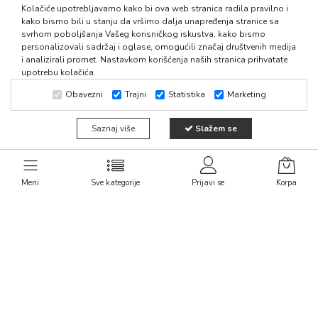
registratori su izrađeni od kvalitetnih materijala, sa dodatnim
Kolačiće upotrebljavamo kako bi ova web stranica radila pravilno i
karakteristikama kao što su džepovi za etikete i praktični
kako bismo bili u stanju da vršimo dalja unapređenja stranice sa
mehanizmi za lako skadištenje i vađenje dokumenata.
svrhom poboljšanja Vašeg korisničkog iskustva, kako bismo
personalizovali sadržaj i oglase, omogućili značaj društvenih medija
U ponudi su:
i analizirali promet. Nastavkom korišćenja naših stranica prihvatate
upotrebu kolačića.
registratori sa kutijom
registratori bez kutije
Obavezni
Trajni
Statistika
Marketing
klasere
pregradne kartone
Saznaj više
Slažem se
Tipovi i formati
registratora za
Meni
Sve kategorije
Prijavi se
Korpa
dokumenta
U ponudi imamo a5 i a5 formate registratora i to su najtraženiji
formati. Pored njih, kod nas možete kupiti šire i uže registratore u
pomenutim formatima. Pa tako našu ponudu čine:
široki registratori (80mm širine) - kapacitet oko 500 listova
uski registratori (50mm širine) - kapacitet oko 350 listova