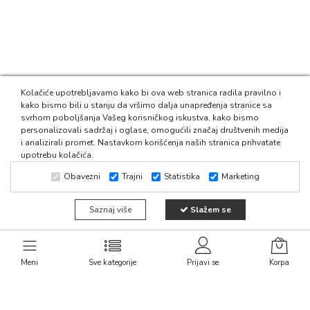
Kolačiće upotrebljavamo kako bi ova web stranica radila pravilno i
kako bismo bili u stanju da vršimo dalja unapređenja stranice sa
svrhom poboljšanja Vašeg korisničkog iskustva, kako bismo
personalizovali sadržaj i oglase, omogućili značaj društvenih medija
i analizirali promet. Nastavkom korišćenja naših stranica prihvatate
upotrebu kolačića.
1
Obavezni
Trajni
Statistika
Marketing
Saznaj više
Slažem se
Meni
Sve kategorije
Prijavi se
Korpa