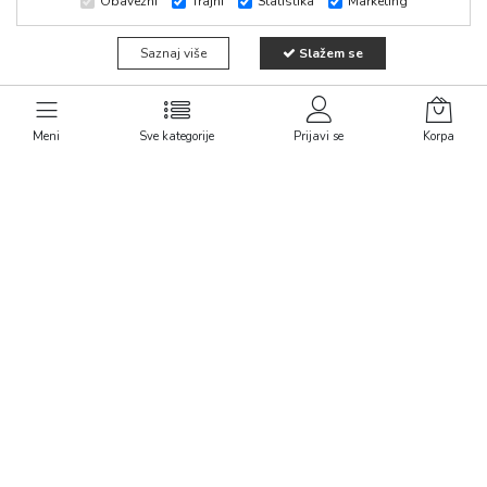
Obavezni
Trajni
Statistika
Marketing
Saznaj više
Slažem se
1
Meni
Sve kategorije
Prijavi se
Korpa
Kontaktirajte nas
Linkovi
011/30 47 143
Politika privatnosti
Uslovi isporuke
065/30 47 143
Reklamacija