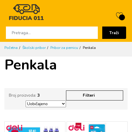
Traži
Početna
Školski pribor
Pribor za pernicu
Penkala
Penkala
Broj proizvoda:
3
Filteri