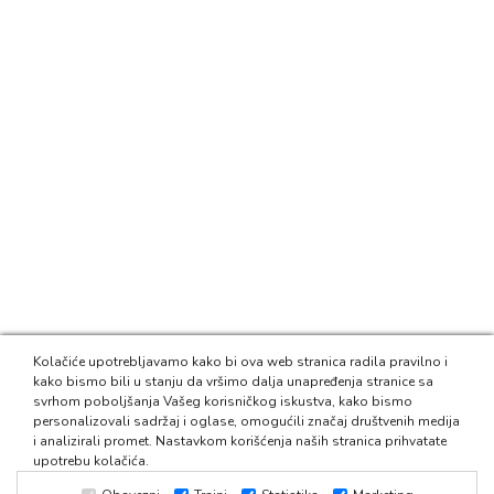
Kolačiće upotrebljavamo kako bi ova web stranica radila pravilno i
kako bismo bili u stanju da vršimo dalja unapređenja stranice sa
svrhom poboljšanja Vašeg korisničkog iskustva, kako bismo
personalizovali sadržaj i oglase, omogućili značaj društvenih medija
i analizirali promet. Nastavkom korišćenja naših stranica prihvatate
upotrebu kolačića.