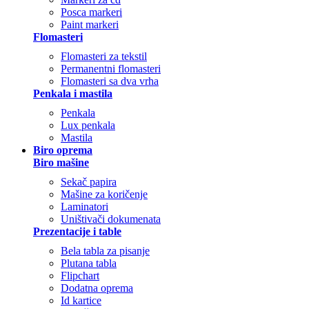
Posca markeri
Paint markeri
Flomasteri
Flomasteri za tekstil
Permanentni flomasteri
Flomasteri sa dva vrha
Penkala i mastila
Penkala
Lux penkala
Mastila
Biro oprema
Biro mašine
Sekač papira
Mašine za koričenje
Laminatori
Uništivači dokumenata
Prezentacije i table
Bela tabla za pisanje
Plutana tabla
Flipchart
Dodatna oprema
Id kartice