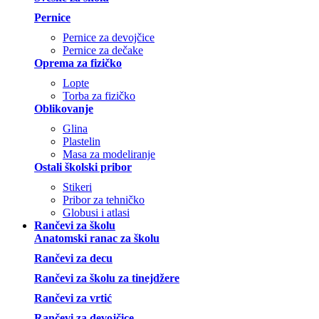
Pernice
Pernice za devojčice
Pernice za dečake
Oprema za fizičko
Lopte
Torba za fizičko
Oblikovanje
Glina
Plastelin
Masa za modeliranje
Ostali školski pribor
Stikeri
Pribor za tehničko
Globusi i atlasi
Rančevi za školu
Anatomski ranac za školu
Rančevi za decu
Rančevi za školu za tinejdžere
Rančevi za vrtić
Rančevi za devojčice