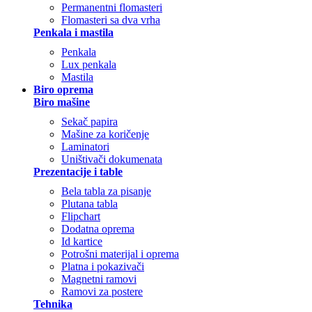
Permanentni flomasteri
Flomasteri sa dva vrha
Penkala i mastila
Penkala
Lux penkala
Mastila
Biro oprema
Biro mašine
Sekač papira
Mašine za koričenje
Laminatori
Uništivači dokumenata
Prezentacije i table
Bela tabla za pisanje
Plutana tabla
Flipchart
Dodatna oprema
Id kartice
Potrošni materijal i oprema
Platna i pokazivači
Magnetni ramovi
Ramovi za postere
Tehnika