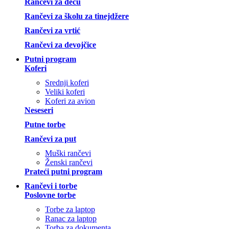
Rančevi za decu
Rančevi za školu za tinejdžere
Rančevi za vrtić
Rančevi za devojčice
Putni program
Koferi
Srednji koferi
Veliki koferi
Koferi za avion
Neseseri
Putne torbe
Rančevi za put
Muški rančevi
Ženski rančevi
Prateći putni program
Rančevi i torbe
Poslovne torbe
Torbe za laptop
Ranac za laptop
Torba za dokumenta