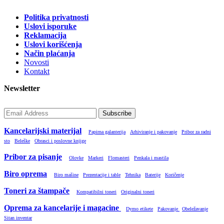
Politika privatnosti
Uslovi isporuke
Reklamacija
Uslovi korišćenja
Način plaćanja
Novosti
Kontakt
Newsletter
Subscribe
Kancelarijski materijal
Papirna galanterija
Arhiviranje i pakovanje
Pribor za radni
sto
Beleške
Obrasci i poslovne knjige
Pribor za pisanje
Olovke
Markeri
Flomasteri
Penkala i mastila
Biro oprema
Biro mašine
Prezentacije i table
Tehnika
Baterije
Koričenje
Toneri za štampače
Kompatibilni toneri
Originalni toneri
Oprema za kancelarije i magacine
Dymo etikete
Pakovanje
Obeležavanje
Sitan inventar