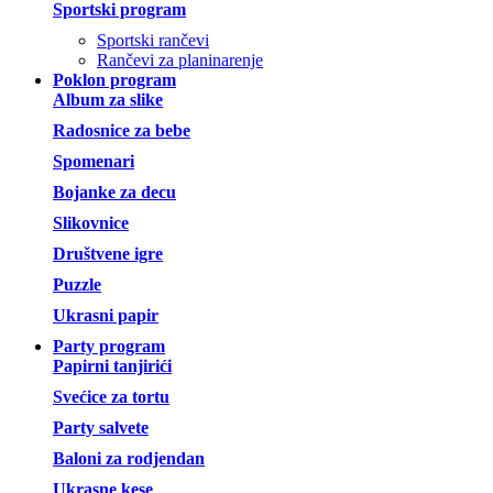
Sportski program
Sportski rančevi
Rančevi za planinarenje
Poklon program
Album za slike
Radosnice za bebe
Spomenari
Bojanke za decu
Slikovnice
Društvene igre
Puzzle
Ukrasni papir
Party program
Papirni tanjirići
Svećice za tortu
Party salvete
Baloni za rodjendan
Ukrasne kese