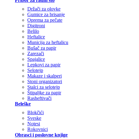
Pribor za radni sto
Držači za olovke
Gumice za brisanje
Oprema za pečate
Digitroni
Belilo
Heftalice
Municija za heftalicu
Bušač za papir
Zarezači
Spajalice
Lepkovi za papir
Selotejp
Makaze i skalperi
Stoni organizatori
Stalci za selotejp
Štipaljke za papir
Rasheftivači
Beleške
Blokčići
Sveske
Notesi
Rokovnici
Obrasci i poslovne knjige