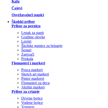
Kafa
Čajevi
Osvežavajući napici
Školski pribor
Pribor za pernicu
Lepak za papir
Grafitne olovke
Lenjiri
Školske gumice za brisanje
Šestari
Zarezači
Penkala
Flomasteri i markeri
Posca markeri
Sketch art markeri
Pintor markreri
Flomasteri za decu
Akrilni markeri
Pribor za crtanje
Drvene bojice
Vodene bojice
Tempere