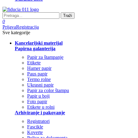
Traži
0
Prijava
Registracija
Sve kategorije
Kancelarijski materijal
Papirna galanterija
Papir za štampanje
Etikete
Hamer papir
Paus papir
Termo rolne
Ukrasni papir
Papir za color štampu
Papir u boji
Foto papir
Etikete u rolni
Arhiviranje i pakovanje
Registratori
Fascikle
Koverte
Police za dokumenta