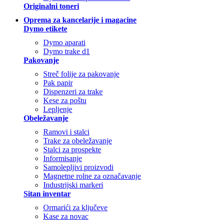
Originalni toneri
Oprema za kancelarije i magacine
Dymo etikete
Dymo aparati
Dymo trake d1
Pakovanje
Streč folije za pakovanje
Pak papir
Dispenzeri za trake
Kese za poštu
Lepljenje
Obeležavanje
Ramovi i stalci
Trake za obeležavanje
Stalci za prospekte
Informisanje
Samolepljivi proizvodi
Magnetne rolne za označavanje
Industrijski markeri
Sitan inventar
Ormarići za ključeve
Kase za novac