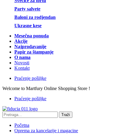
Svećice za tortu
Party salvete
Baloni za rodjendan
Ukrasne kese
Mesečna ponuda
Akcije
Najprodavanije
Papir za štampanje
O nama
Novosti
Kontakt
Praćenje pošiljke
Welcome to Martfury Online Shopping Store !
Praćenje pošiljke
Traži
Početna
Oprema za kancelarije i magacine