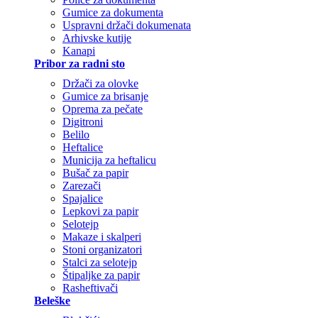
Gumice za dokumenta
Uspravni držači dokumenata
Arhivske kutije
Kanapi
Pribor za radni sto
Držači za olovke
Gumice za brisanje
Oprema za pečate
Digitroni
Belilo
Heftalice
Municija za heftalicu
Bušač za papir
Zarezači
Spajalice
Lepkovi za papir
Selotejp
Makaze i skalperi
Stoni organizatori
Stalci za selotejp
Štipaljke za papir
Rasheftivači
Beleške