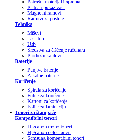
Potrošni materijal i oprema
Platna i pokazivači
Magnetni ramovi
Ramovi za postere
Tehnika
Miševi
Tastature
Usb
Sredstva za čišćenje računara
Produžni kablovi
Baterije
Punjive baterije
Alkalne baterije
Koričenje
Spirala za koričenje
Folije za koričenje
Kartoni za koričenje
Folije za laminaciju
Toneri za štampače
Kompatibilni toneri
Hp/canon mono toneri
Hp/canon color toneri
Samsung kompatibilni toneri