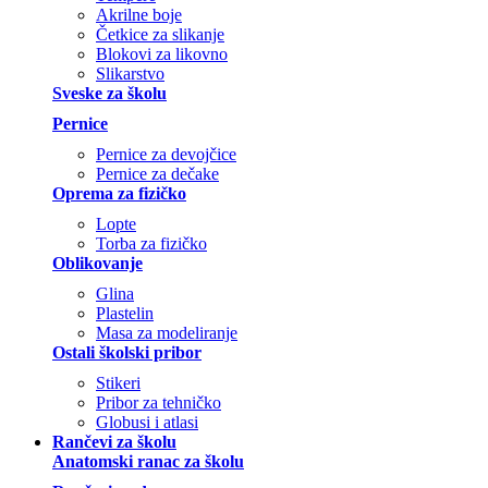
Akrilne boje
Četkice za slikanje
Blokovi za likovno
Slikarstvo
Sveske za školu
Pernice
Pernice za devojčice
Pernice za dečake
Oprema za fizičko
Lopte
Torba za fizičko
Oblikovanje
Glina
Plastelin
Masa za modeliranje
Ostali školski pribor
Stikeri
Pribor za tehničko
Globusi i atlasi
Rančevi za školu
Anatomski ranac za školu