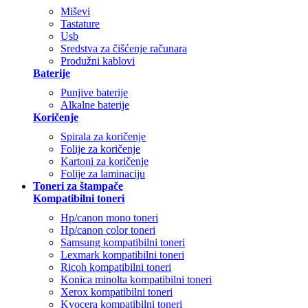
Miševi
Tastature
Usb
Sredstva za čišćenje računara
Produžni kablovi
Baterije
Punjive baterije
Alkalne baterije
Koričenje
Spirala za koričenje
Folije za koričenje
Kartoni za koričenje
Folije za laminaciju
Toneri za štampače
Kompatibilni toneri
Hp/canon mono toneri
Hp/canon color toneri
Samsung kompatibilni toneri
Lexmark kompatibilni toneri
Ricoh kompatibilni toneri
Konica minolta kompatibilni toneri
Xerox kompatibilni toneri
Kyocera kompatibilni toneri