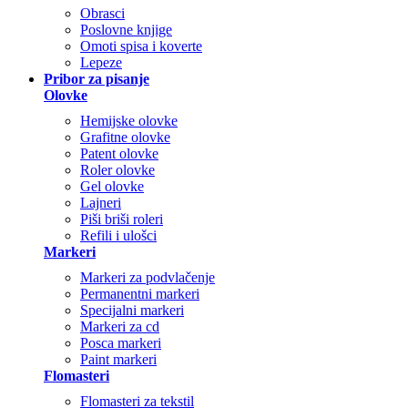
Obrasci
Poslovne knjige
Omoti spisa i koverte
Lepeze
Pribor za pisanje
Olovke
Hemijske olovke
Grafitne olovke
Patent olovke
Roler olovke
Gel olovke
Lajneri
Piši briši roleri
Refili i ulošci
Markeri
Markeri za podvlačenje
Permanentni markeri
Specijalni markeri
Markeri za cd
Posca markeri
Paint markeri
Flomasteri
Flomasteri za tekstil