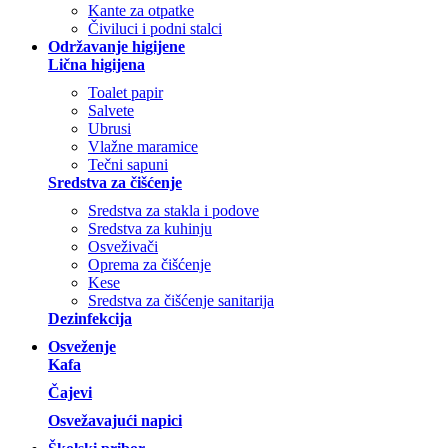
Kante za otpatke
Čiviluci i podni stalci
Održavanje higijene
Lična higijena
Toalet papir
Salvete
Ubrusi
Vlažne maramice
Tečni sapuni
Sredstva za čišćenje
Sredstva za stakla i podove
Sredstva za kuhinju
Osveživači
Oprema za čišćenje
Kese
Sredstva za čišćenje sanitarija
Dezinfekcija
Osveženje
Kafa
Čajevi
Osvežavajući napici