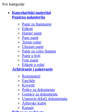
Sve kategorije
Kancelarijski materijal
Papirna galanterija
Papir za štampanje
Etikete
Hamer papir
Paus papir
Termo rolne
Ukrasni papir
Papir za color štampu
Papir u boji
Foto papir
Etikete u rolni
Arhiviranje i pakovanje
Registratori
Fascikle
Koverte
Police za dokumenta
Gumice za dokumenta
Uspravni držači dokumenata
Arhivske kutije
Kanapi