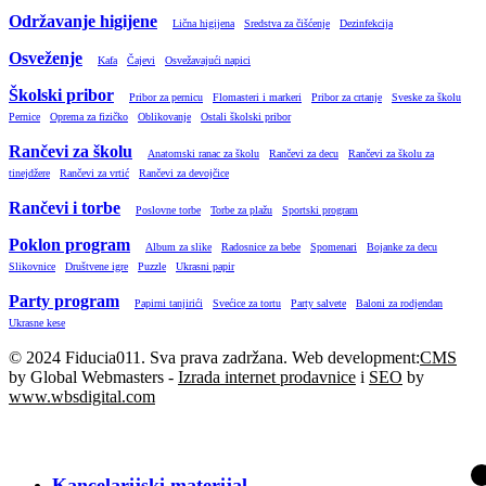
Održavanje higijene
Lična higijena
Sredstva za čišćenje
Dezinfekcija
Osveženje
Kafa
Čajevi
Osvežavajući napici
Školski pribor
Pribor za pernicu
Flomasteri i markeri
Pribor za crtanje
Sveske za školu
Pernice
Oprema za fizičko
Oblikovanje
Ostali školski pribor
Rančevi za školu
Anatomski ranac za školu
Rančevi za decu
Rančevi za školu za
tinejdžere
Rančevi za vrtić
Rančevi za devojčice
Rančevi i torbe
Poslovne torbe
Torbe za plažu
Sportski program
Poklon program
Album za slike
Radosnice za bebe
Spomenari
Bojanke za decu
Slikovnice
Društvene igre
Puzzle
Ukrasni papir
Party program
Papirni tanjirići
Svećice za tortu
Party salvete
Baloni za rodjendan
Ukrasne kese
© 2024 Fiducia011. Sva prava zadržana. Web development:
CMS
by Global Webmasters -
Izrada internet prodavnice
i
SEO
by
www.wbsdigital.com
SVE KATEGORIJE
Kancelarijski materijal