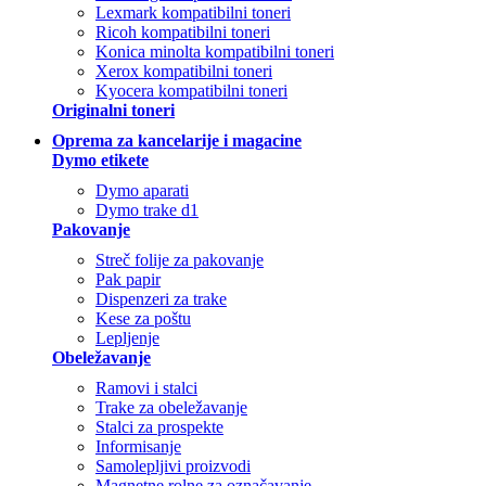
Lexmark kompatibilni toneri
Ricoh kompatibilni toneri
Konica minolta kompatibilni toneri
Xerox kompatibilni toneri
Kyocera kompatibilni toneri
Originalni toneri
Oprema za kancelarije i magacine
Dymo etikete
Dymo aparati
Dymo trake d1
Pakovanje
Streč folije za pakovanje
Pak papir
Dispenzeri za trake
Kese za poštu
Lepljenje
Obeležavanje
Ramovi i stalci
Trake za obeležavanje
Stalci za prospekte
Informisanje
Samolepljivi proizvodi
Magnetne rolne za označavanje