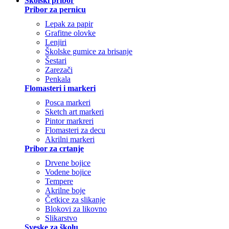
Školski pribor
Pribor za pernicu
Lepak za papir
Grafitne olovke
Lenjiri
Školske gumice za brisanje
Šestari
Zarezači
Penkala
Flomasteri i markeri
Posca markeri
Sketch art markeri
Pintor markreri
Flomasteri za decu
Akrilni markeri
Pribor za crtanje
Drvene bojice
Vodene bojice
Tempere
Akrilne boje
Četkice za slikanje
Blokovi za likovno
Slikarstvo
Sveske za školu