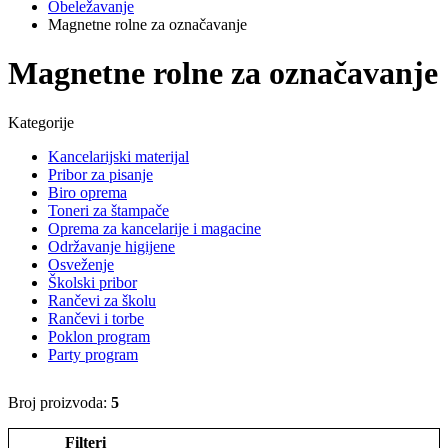
Obeležavanje
Magnetne rolne za označavanje
Magnetne rolne za označavanje
Kategorije
Kancelarijski materijal
Pribor za pisanje
Biro oprema
Toneri za štampače
Oprema za kancelarije i magacine
Održavanje higijene
Osveženje
Školski pribor
Rančevi za školu
Rančevi i torbe
Poklon program
Party program
Broj proizvoda:
5
Filteri