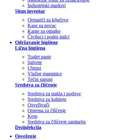
Industrijski markeri
Sitan inventar
Ormarići za ključeve
Kase za novac
Kante za otpatke
Čiviluci i podni stalci
Održavanje higijene
Lična higijena
Toalet papir
Salvete
Ubrusi
Vlažne maramice
Tečni sapuni
Sredstva za čišćenje
Sredstva za stakla i podove
Sredstva za kuhinju
Osveživači
Oprema za čišćenje
Kese
Sredstva za čišćenje sanitarija
Dezinfekcija
Osveženje