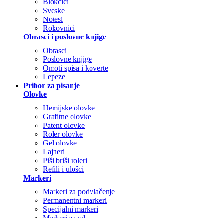
Blokčići
Sveske
Notesi
Rokovnici
Obrasci i poslovne knjige
Obrasci
Poslovne knjige
Omoti spisa i koverte
Lepeze
Pribor za pisanje
Olovke
Hemijske olovke
Grafitne olovke
Patent olovke
Roler olovke
Gel olovke
Lajneri
Piši briši roleri
Refili i ulošci
Markeri
Markeri za podvlačenje
Permanentni markeri
Specijalni markeri
Markeri za cd