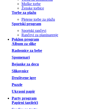
Muške torbe
Ženske torbice
Torbe za plažu
Pletene torbe za plažu
Sportski program
Sportski rančevi
Rančevi za planinarenje
Poklon program
Album za slike
Radosnice za bebe
Spomenari
Bojanke za decu
Slikovnice
Društvene igre
Puzzle
Ukrasni papir
Party program
Papirni tanjirići