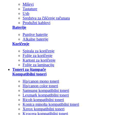
Miševi
Tastature
Usb
Sredstva za čišćenje računara
Produžni kablovi
Baterije
Punjive baterije
Alkalne baterije
Koričenje
Spirala za koričenje
Folije za koričenje
Kartoni za koričenje
Folije za laminaciju
Toneri za štampače
Kompatibilni toneri
Hp/canon mono toneri
Hp/canon color toneri
Samsung kompatibilni toneri
Lexmark kompatibilni toneri
Ricoh kompatibilni toneri
Konica minolta kompatibilni toneri
Xerox kompatibilni toneri
Kyocera kompatibilni toneri