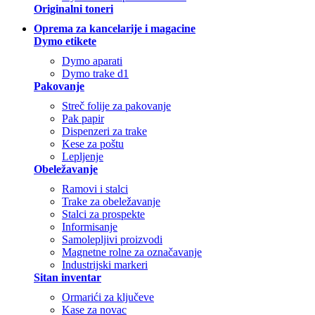
Originalni toneri
Oprema za kancelarije i magacine
Dymo etikete
Dymo aparati
Dymo trake d1
Pakovanje
Streč folije za pakovanje
Pak papir
Dispenzeri za trake
Kese za poštu
Lepljenje
Obeležavanje
Ramovi i stalci
Trake za obeležavanje
Stalci za prospekte
Informisanje
Samolepljivi proizvodi
Magnetne rolne za označavanje
Industrijski markeri
Sitan inventar
Ormarići za ključeve
Kase za novac