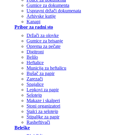
Gumice za dokumenta
Uspravni držači dokumenata
Arhivske kutije
Kanapi
Pribor za radni sto
Držači za olovke
Gumice za brisanje
Oprema za pečate
Digitroni
Belilo
Heftalice
Municija za heftalicu
Bušač za papir
Zarezači
Spajalice
Lepkovi za papir
Selotejp
Makaze i skalperi
Stoni organizatori
Stalci za selotejp
Štipaljke za papir
Rasheftivači
Beleške