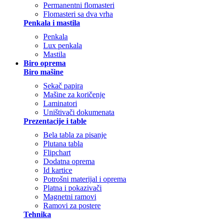
Permanentni flomasteri
Flomasteri sa dva vrha
Penkala i mastila
Penkala
Lux penkala
Mastila
Biro oprema
Biro mašine
Sekač papira
Mašine za koričenje
Laminatori
Uništivači dokumenata
Prezentacije i table
Bela tabla za pisanje
Plutana tabla
Flipchart
Dodatna oprema
Id kartice
Potrošni materijal i oprema
Platna i pokazivači
Magnetni ramovi
Ramovi za postere
Tehnika