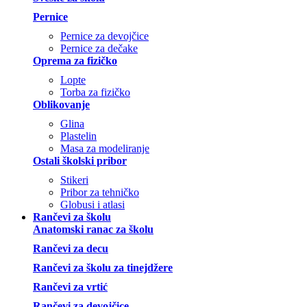
Pernice
Pernice za devojčice
Pernice za dečake
Oprema za fizičko
Lopte
Torba za fizičko
Oblikovanje
Glina
Plastelin
Masa za modeliranje
Ostali školski pribor
Stikeri
Pribor za tehničko
Globusi i atlasi
Rančevi za školu
Anatomski ranac za školu
Rančevi za decu
Rančevi za školu za tinejdžere
Rančevi za vrtić
Rančevi za devojčice