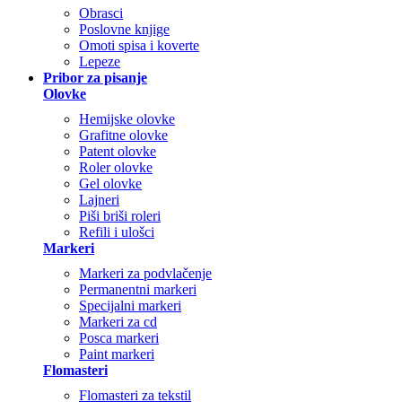
Obrasci
Poslovne knjige
Omoti spisa i koverte
Lepeze
Pribor za pisanje
Olovke
Hemijske olovke
Grafitne olovke
Patent olovke
Roler olovke
Gel olovke
Lajneri
Piši briši roleri
Refili i ulošci
Markeri
Markeri za podvlačenje
Permanentni markeri
Specijalni markeri
Markeri za cd
Posca markeri
Paint markeri
Flomasteri
Flomasteri za tekstil