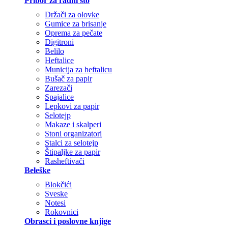
Pribor za radni sto
Držači za olovke
Gumice za brisanje
Oprema za pečate
Digitroni
Belilo
Heftalice
Municija za heftalicu
Bušač za papir
Zarezači
Spajalice
Lepkovi za papir
Selotejp
Makaze i skalperi
Stoni organizatori
Stalci za selotejp
Štipaljke za papir
Rasheftivači
Beleške
Blokčići
Sveske
Notesi
Rokovnici
Obrasci i poslovne knjige