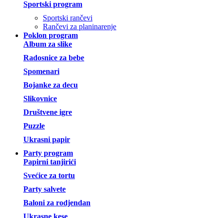
Sportski program
Sportski rančevi
Rančevi za planinarenje
Poklon program
Album za slike
Radosnice za bebe
Spomenari
Bojanke za decu
Slikovnice
Društvene igre
Puzzle
Ukrasni papir
Party program
Papirni tanjirići
Svećice za tortu
Party salvete
Baloni za rodjendan
Ukrasne kese