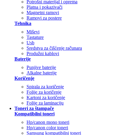
Potrošni materijal i oprema
Platna i pokazivači
Magnetni ramovi
Ramovi za postere
Tehnika
Miševi
Tastature
Usb
Sredstva za čišćenje računara
Produžni kablovi
Baterije
Punjive baterije
Alkalne baterije
Koričenje
Spirala za koričenje
Folije za koričenje
Kartoni za koričenje
Folije za laminaciju
Toneri za štampače
Kompatibilni toneri
Hp/canon mono toneri
Hp/canon color toneri
Samsung kompatibilni toneri