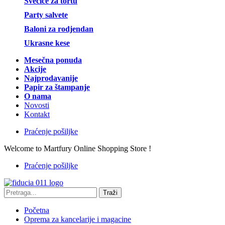
Svećice za tortu
Party salvete
Baloni za rodjendan
Ukrasne kese
Mesečna ponuda
Akcije
Najprodavanije
Papir za štampanje
O nama
Novosti
Kontakt
Praćenje pošiljke
Welcome to Martfury Online Shopping Store !
Praćenje pošiljke
Traži
Početna
Oprema za kancelarije i magacine