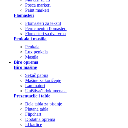
Posca markeri
Paint markeri
Flomasteri
Flomasteri za tekstil
Permanentni flomasteri
Flomasteri sa dva vrha
Penkala i mastila
Penkala
Lux penkala
Mastila
Biro oprema
Biro mašine
Sekač papira
Mašine za koričenje
Laminatori
Uništivači dokumenata
Prezentacije i table
Bela tabla za pisanje
Plutana tabla
Flipchart
Dodatna oprema
Id kartice