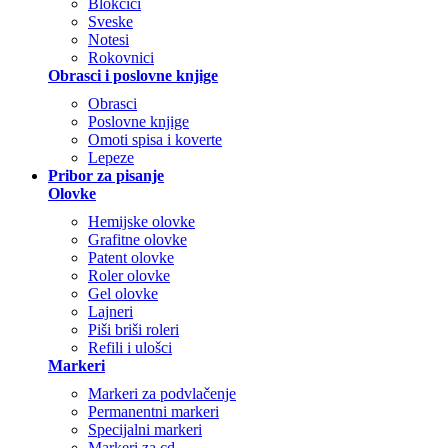
Blokčići
Sveske
Notesi
Rokovnici
Obrasci i poslovne knjige
Obrasci
Poslovne knjige
Omoti spisa i koverte
Lepeze
Pribor za pisanje
Olovke
Hemijske olovke
Grafitne olovke
Patent olovke
Roler olovke
Gel olovke
Lajneri
Piši briši roleri
Refili i ulošci
Markeri
Markeri za podvlačenje
Permanentni markeri
Specijalni markeri
Markeri za cd