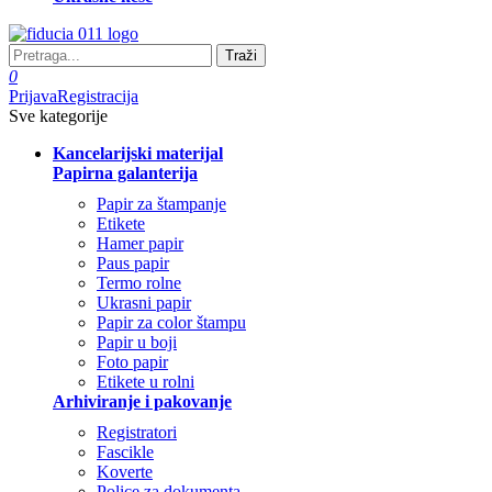
Traži
0
Prijava
Registracija
Sve kategorije
Kancelarijski materijal
Papirna galanterija
Papir za štampanje
Etikete
Hamer papir
Paus papir
Termo rolne
Ukrasni papir
Papir za color štampu
Papir u boji
Foto papir
Etikete u rolni
Arhiviranje i pakovanje
Registratori
Fascikle
Koverte
Police za dokumenta