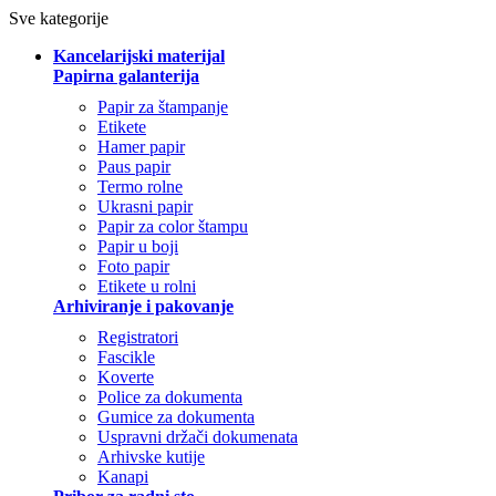
Sve kategorije
Kancelarijski materijal
Papirna galanterija
Papir za štampanje
Etikete
Hamer papir
Paus papir
Termo rolne
Ukrasni papir
Papir za color štampu
Papir u boji
Foto papir
Etikete u rolni
Arhiviranje i pakovanje
Registratori
Fascikle
Koverte
Police za dokumenta
Gumice za dokumenta
Uspravni držači dokumenata
Arhivske kutije
Kanapi