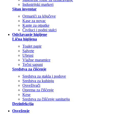
Industrijski markeri
Sitan inventar
Ormarići za ključeve
Kase za novac
Kante za otpatke
Čiviluci i podni stalci
Održavanje higijene
Lična higijena
Toalet papir
Salvete
Ubrusi
Vlažne maramice
Tečni sapuni
Sredstva za čišćenje
Sredstva za stakla i podove
Sredstva za kuhinju
Osveživači
Oprema za čišćenje
Kese
Sredstva za čišćenje sanitarija
Dezinfekcija
Osveženje