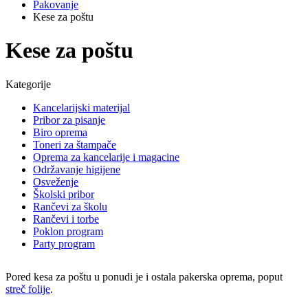
Pakovanje
Kese za poštu
Kese za poštu
Kategorije
Kancelarijski materijal
Pribor za pisanje
Biro oprema
Toneri za štampače
Oprema za kancelarije i magacine
Održavanje higijene
Osveženje
Školski pribor
Rančevi za školu
Rančevi i torbe
Poklon program
Party program
Pored kesa za poštu u ponudi je i ostala pakerska oprema, poput
streč folije
.