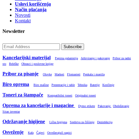
Uslovi korišćenja
Način plaćanja
Novosti
Kontakt
Newsletter
Subscribe
Kancelarijski materijal
Papirna galanterija
Arhiviranje i pakovanje
Pribor za radni
sto
Beleške
Obrasci i poslovne knjige
Pribor za pisanje
Olovke
Markeri
Flomasteri
Penkala i mastila
Biro oprema
Biro mašine
Prezentacije i table
Tehnika
Baterije
Koričenje
Toneri za štampače
Kompatibilni toneri
Originalni toneri
Oprema za kancelarije i magacine
Dymo etikete
Pakovanje
Obeležavanje
Sitan inventar
Održavanje higijene
Lična higijena
Sredstva za čišćenje
Dezinfekcija
Osveženje
Kafa
Čajevi
Osvežavajući napici