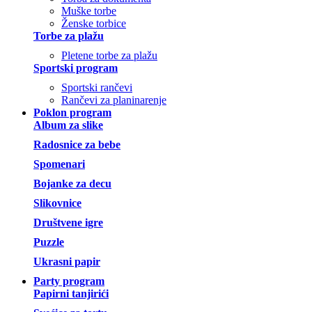
Muške torbe
Ženske torbice
Torbe za plažu
Pletene torbe za plažu
Sportski program
Sportski rančevi
Rančevi za planinarenje
Poklon program
Album za slike
Radosnice za bebe
Spomenari
Bojanke za decu
Slikovnice
Društvene igre
Puzzle
Ukrasni papir
Party program
Papirni tanjirići