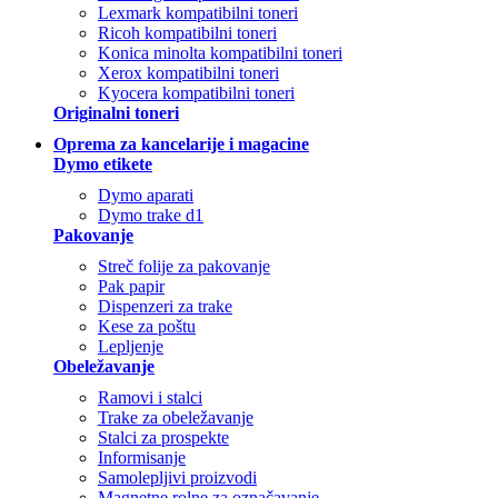
Lexmark kompatibilni toneri
Ricoh kompatibilni toneri
Konica minolta kompatibilni toneri
Xerox kompatibilni toneri
Kyocera kompatibilni toneri
Originalni toneri
Oprema za kancelarije i magacine
Dymo etikete
Dymo aparati
Dymo trake d1
Pakovanje
Streč folije za pakovanje
Pak papir
Dispenzeri za trake
Kese za poštu
Lepljenje
Obeležavanje
Ramovi i stalci
Trake za obeležavanje
Stalci za prospekte
Informisanje
Samolepljivi proizvodi
Magnetne rolne za označavanje