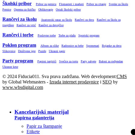
Školski pribor
Pribor za pernicu
Flomasteri i markeri
Pribor za crtanje
Sveske za školu
Pernice
Oprema za fizičko
Oblikovanje
Ostali školski pribor
Rančevi za školu
Anatomski ranac za školu
Rančevi za decu
Rančevi za školu za
tinejdžere
Rančevi za vrtić
Rančevi za devojčice
Rančevi i torbe
Poslovne torbe
Torbe za plažu
Sportski program
Poklon program
Album za slike
Radosnice za bebe
Spomenari
Bojanke za decu
Slikovnice
Društvene igre
Puzzle
Ukrasni papir
Party program
Papirni tanjirići
Svećice za tortu
Party salvete
Baloni za rodjendan
Ukrasne kese
© 2024 Fiducia011. Sva prava zadržana. Web development:
CMS
by Global Webmasters -
Izrada internet prodavnice
i
SEO
by
www.wbsdigital.com
SVE KATEGORIJE
Kancelarijski materijal
Papirna galanterija
Papir za štampanje
Etikete