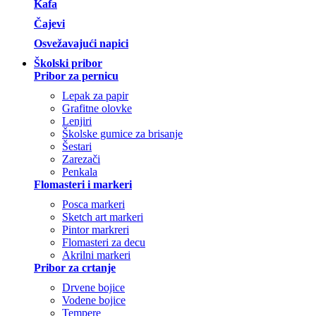
Kafa
Čajevi
Osvežavajući napici
Školski pribor
Pribor za pernicu
Lepak za papir
Grafitne olovke
Lenjiri
Školske gumice za brisanje
Šestari
Zarezači
Penkala
Flomasteri i markeri
Posca markeri
Sketch art markeri
Pintor markreri
Flomasteri za decu
Akrilni markeri
Pribor za crtanje
Drvene bojice
Vodene bojice
Tempere