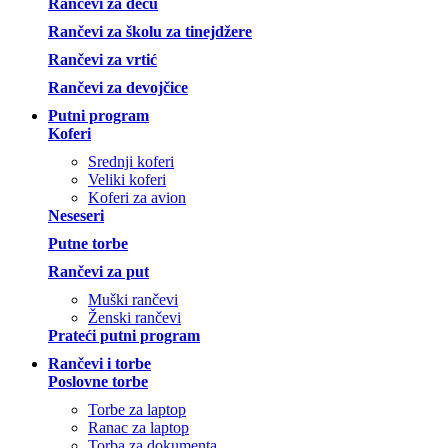
Rančevi za decu
Rančevi za školu za tinejdžere
Rančevi za vrtić
Rančevi za devojčice
Putni program
Koferi
Srednji koferi
Veliki koferi
Koferi za avion
Neseseri
Putne torbe
Rančevi za put
Muški rančevi
Ženski rančevi
Prateći putni program
Rančevi i torbe
Poslovne torbe
Torbe za laptop
Ranac za laptop
Torba za dokumenta