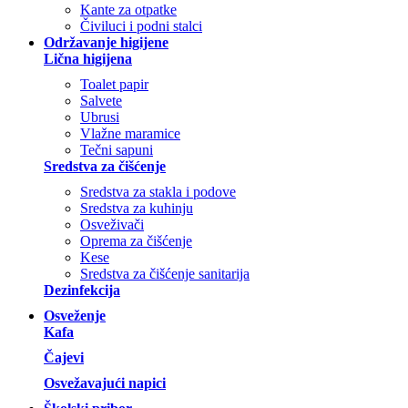
Kante za otpatke
Čiviluci i podni stalci
Održavanje higijene
Lična higijena
Toalet papir
Salvete
Ubrusi
Vlažne maramice
Tečni sapuni
Sredstva za čišćenje
Sredstva za stakla i podove
Sredstva za kuhinju
Osveživači
Oprema za čišćenje
Kese
Sredstva za čišćenje sanitarija
Dezinfekcija
Osveženje
Kafa
Čajevi
Osvežavajući napici