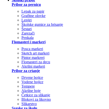
Školski pribor
Pribor za pernicu
Lepak za papir
Grafitne olovke
Lenjiri
Školske gumice za brisanje
Šestari
Zarezači
Penkala
Flomasteri i markeri
Posca markeri
Sketch art markeri
Pintor markreri
Flomasteri za decu
Akrilni markeri
Pribor za crtanje
Drvene bojice
Vodene bojice
Tempere
Akrilne boje
Četkice za slikanje
Blokovi za likovno
Slikarstvo
Sveske za školu