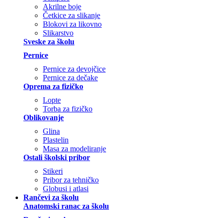
Akrilne boje
Četkice za slikanje
Blokovi za likovno
Slikarstvo
Sveske za školu
Pernice
Pernice za devojčice
Pernice za dečake
Oprema za fizičko
Lopte
Torba za fizičko
Oblikovanje
Glina
Plastelin
Masa za modeliranje
Ostali školski pribor
Stikeri
Pribor za tehničko
Globusi i atlasi
Rančevi za školu
Anatomski ranac za školu