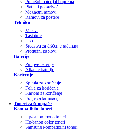
Potrošni materijal i oprema
Platna i pokazivači
Magnetni ramovi
Ramovi za postere
Tehnika
Miševi
Tastature
Usb
Sredstva za čišćenje računara
Produžni kablovi
Baterije
Punjive baterije
Alkalne baterije
Koričenje
Spirala za koričenje
Folije za koričenje
Kartoni za koričenje
Folije za laminaciju
Toneri za štampače
Kompatibilni toneri
Hp/canon mono toneri
Hp/canon color toneri
Samsung kompatibilni toneri