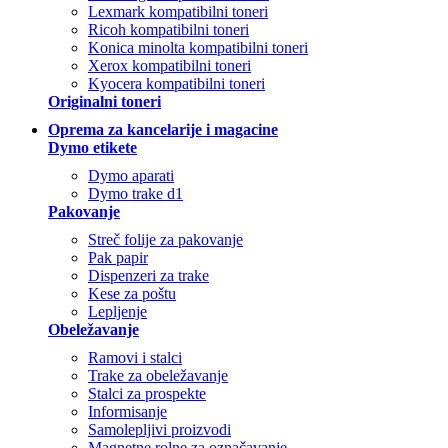
Lexmark kompatibilni toneri
Ricoh kompatibilni toneri
Konica minolta kompatibilni toneri
Xerox kompatibilni toneri
Kyocera kompatibilni toneri
Originalni toneri
Oprema za kancelarije i magacine
Dymo etikete
Dymo aparati
Dymo trake d1
Pakovanje
Streč folije za pakovanje
Pak papir
Dispenzeri za trake
Kese za poštu
Lepljenje
Obeležavanje
Ramovi i stalci
Trake za obeležavanje
Stalci za prospekte
Informisanje
Samolepljivi proizvodi
Magnetne rolne za označavanje