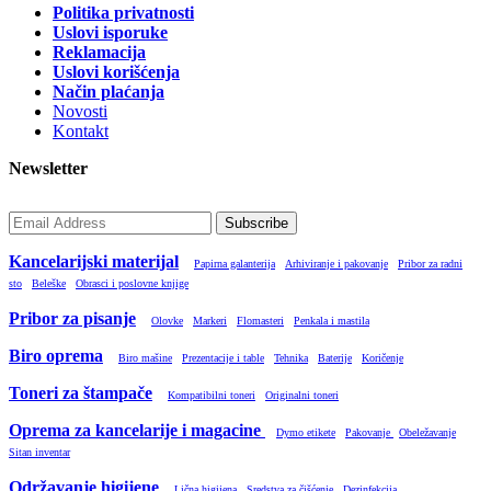
Politika privatnosti
Uslovi isporuke
Reklamacija
Uslovi korišćenja
Način plaćanja
Novosti
Kontakt
Newsletter
Subscribe
Kancelarijski materijal
Papirna galanterija
Arhiviranje i pakovanje
Pribor za radni
sto
Beleške
Obrasci i poslovne knjige
Pribor za pisanje
Olovke
Markeri
Flomasteri
Penkala i mastila
Biro oprema
Biro mašine
Prezentacije i table
Tehnika
Baterije
Koričenje
Toneri za štampače
Kompatibilni toneri
Originalni toneri
Oprema za kancelarije i magacine
Dymo etikete
Pakovanje
Obeležavanje
Sitan inventar
Održavanje higijene
Lična higijena
Sredstva za čišćenje
Dezinfekcija