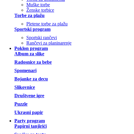
Muške torbe
Ženske torbice
Torbe za plažu
Pletene torbe za plažu
Sportski program
Sportski rančevi
Rančevi za planinarenje
Poklon program
Album za slike
Radosnice za bebe
Spomenari
Bojanke za decu
Slikovnice
Društvene igre
Puzzle
Ukrasni papir
Party program
Papirni tanjirići