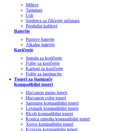
Miševi
Tastature
Usb
Sredstva za čišćenje računara
Produžni kablovi
Baterije
Punjive baterije
Alkalne baterije
Koričenje
Spirala za koričenje
Folije za koričenje
Kartoni za koričenje
Folije za laminaciju
Toneri za štampače
Kompatibilni toneri
Hp/canon mono toneri
Hp/canon color toneri
Samsung kompatibilni toneri
Lexmark kompatibilni toneri
Ricoh kompatibilni toneri
Konica minolta kompatibilni toneri
Xerox kompatibilni toneri
Kyocera kompatibilni toneri