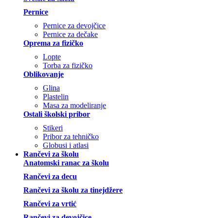
Pernice
Pernice za devojčice
Pernice za dečake
Oprema za fizičko
Lopte
Torba za fizičko
Oblikovanje
Glina
Plastelin
Masa za modeliranje
Ostali školski pribor
Stikeri
Pribor za tehničko
Globusi i atlasi
Rančevi za školu
Anatomski ranac za školu
Rančevi za decu
Rančevi za školu za tinejdžere
Rančevi za vrtić
Rančevi za devojčice