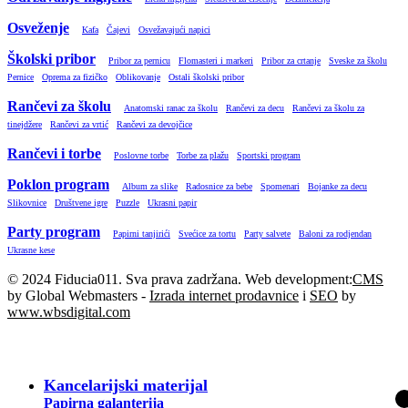
Osveženje
Kafa
Čajevi
Osvežavajući napici
Školski pribor
Pribor za pernicu
Flomasteri i markeri
Pribor za crtanje
Sveske za školu
Pernice
Oprema za fizičko
Oblikovanje
Ostali školski pribor
Rančevi za školu
Anatomski ranac za školu
Rančevi za decu
Rančevi za školu za
tinejdžere
Rančevi za vrtić
Rančevi za devojčice
Rančevi i torbe
Poslovne torbe
Torbe za plažu
Sportski program
Poklon program
Album za slike
Radosnice za bebe
Spomenari
Bojanke za decu
Slikovnice
Društvene igre
Puzzle
Ukrasni papir
Party program
Papirni tanjirići
Svećice za tortu
Party salvete
Baloni za rodjendan
Ukrasne kese
© 2024 Fiducia011. Sva prava zadržana. Web development:
CMS
by Global Webmasters -
Izrada internet prodavnice
i
SEO
by
www.wbsdigital.com
SVE KATEGORIJE
Kancelarijski materijal
Papirna galanterija