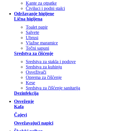
Kante za otpatke
Čiviluci i podni stalci
Održavanje higijene
Lična higijena
Toalet papir
Salvete
Ubrusi
Vlažne maramice
Tečni sapuni
Sredstva za čišćenje
Sredstva za stakla i podove
Sredstva za kuhinju
Osveživači
Oprema za čišćenje
Kese
Sredstva za čišćenje sanitarija
Dezinfekcija
Osveženje
Kafa
Čajevi
Osvežavajući napici