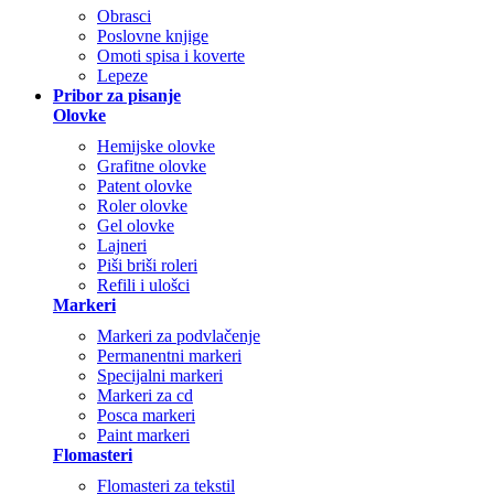
Obrasci
Poslovne knjige
Omoti spisa i koverte
Lepeze
Pribor za pisanje
Olovke
Hemijske olovke
Grafitne olovke
Patent olovke
Roler olovke
Gel olovke
Lajneri
Piši briši roleri
Refili i ulošci
Markeri
Markeri za podvlačenje
Permanentni markeri
Specijalni markeri
Markeri za cd
Posca markeri
Paint markeri
Flomasteri
Flomasteri za tekstil