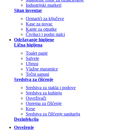
Industrijski markeri
Sitan inventar
Ormarići za ključeve
Kase za novac
Kante za otpatke
Čiviluci i podni stalci
Održavanje higijene
Lična higijena
Toalet papir
Salvete
Ubrusi
Vlažne maramice
Tečni sapuni
Sredstva za čišćenje
Sredstva za stakla i podove
Sredstva za kuhinju
Osveživači
Oprema za čišćenje
Kese
Sredstva za čišćenje sanitarija
Dezinfekcija
Osveženje