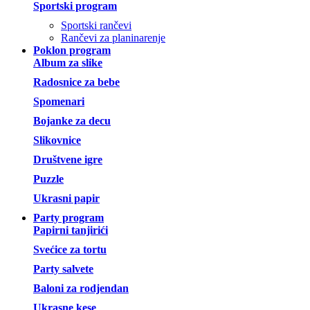
Sportski program
Sportski rančevi
Rančevi za planinarenje
Poklon program
Album za slike
Radosnice za bebe
Spomenari
Bojanke za decu
Slikovnice
Društvene igre
Puzzle
Ukrasni papir
Party program
Papirni tanjirići
Svećice za tortu
Party salvete
Baloni za rodjendan
Ukrasne kese