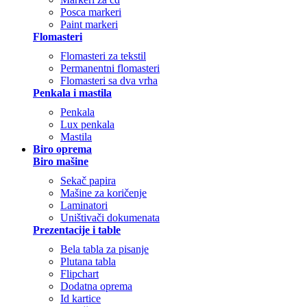
Posca markeri
Paint markeri
Flomasteri
Flomasteri za tekstil
Permanentni flomasteri
Flomasteri sa dva vrha
Penkala i mastila
Penkala
Lux penkala
Mastila
Biro oprema
Biro mašine
Sekač papira
Mašine za koričenje
Laminatori
Uništivači dokumenata
Prezentacije i table
Bela tabla za pisanje
Plutana tabla
Flipchart
Dodatna oprema
Id kartice