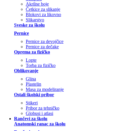
Akrilne boje
Četkice za slikanje
Blokovi za likovno
Slikarstvo
Sveske za školu
Pernice
Pernice za devojčice
Pernice za dečake
Oprema za fizičko
Lopte
Torba za fizičko
Oblikovanje
Glina
Plastelin
Masa za modeliranje
Ostali školski pribor
Stikeri
Pribor za tehničko
Globusi i atlasi
Rančevi za školu
Anatomski ranac za školu