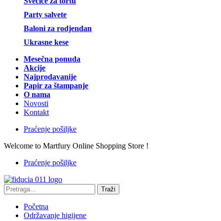
Svećice za tortu
Party salvete
Baloni za rodjendan
Ukrasne kese
Mesečna ponuda
Akcije
Najprodavanije
Papir za štampanje
O nama
Novosti
Kontakt
Praćenje pošiljke
Welcome to Martfury Online Shopping Store !
Praćenje pošiljke
Traži
Početna
Održavanje higijene