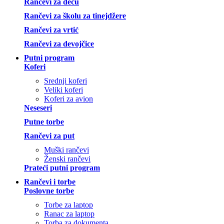
Rančevi za decu
Rančevi za školu za tinejdžere
Rančevi za vrtić
Rančevi za devojčice
Putni program
Koferi
Srednji koferi
Veliki koferi
Koferi za avion
Neseseri
Putne torbe
Rančevi za put
Muški rančevi
Ženski rančevi
Prateći putni program
Rančevi i torbe
Poslovne torbe
Torbe za laptop
Ranac za laptop
Torba za dokumenta