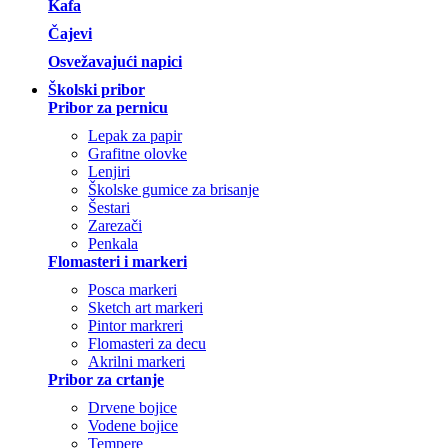
Kafa
Čajevi
Osvežavajući napici
Školski pribor
Pribor za pernicu
Lepak za papir
Grafitne olovke
Lenjiri
Školske gumice za brisanje
Šestari
Zarezači
Penkala
Flomasteri i markeri
Posca markeri
Sketch art markeri
Pintor markreri
Flomasteri za decu
Akrilni markeri
Pribor za crtanje
Drvene bojice
Vodene bojice
Tempere