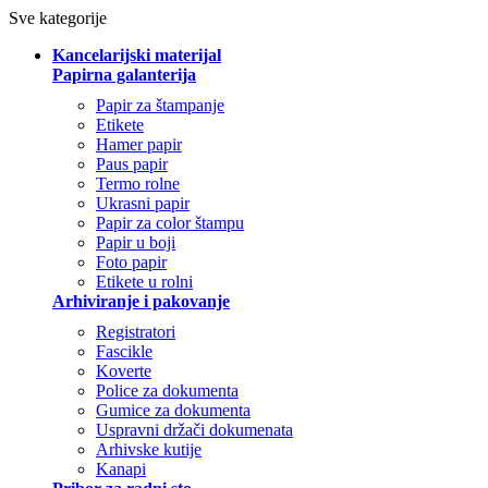
Sve kategorije
Kancelarijski materijal
Papirna galanterija
Papir za štampanje
Etikete
Hamer papir
Paus papir
Termo rolne
Ukrasni papir
Papir za color štampu
Papir u boji
Foto papir
Etikete u rolni
Arhiviranje i pakovanje
Registratori
Fascikle
Koverte
Police za dokumenta
Gumice za dokumenta
Uspravni držači dokumenata
Arhivske kutije
Kanapi