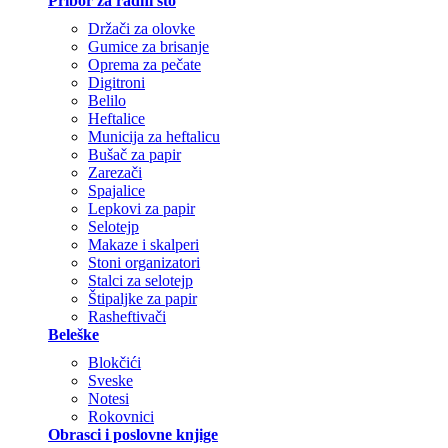
Pribor za radni sto
Držači za olovke
Gumice za brisanje
Oprema za pečate
Digitroni
Belilo
Heftalice
Municija za heftalicu
Bušač za papir
Zarezači
Spajalice
Lepkovi za papir
Selotejp
Makaze i skalperi
Stoni organizatori
Stalci za selotejp
Štipaljke za papir
Rasheftivači
Beleške
Blokčići
Sveske
Notesi
Rokovnici
Obrasci i poslovne knjige