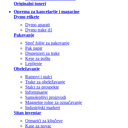
Originalni toneri
Oprema za kancelarije i magacine
Dymo etikete
Dymo aparati
Dymo trake d1
Pakovanje
Streč folije za pakovanje
Pak papir
Dispenzeri za trake
Kese za poštu
Lepljenje
Obeležavanje
Ramovi i stalci
Trake za obeležavanje
Stalci za prospekte
Informisanje
Samolepljivi proizvodi
Magnetne rolne za označavanje
Industrijski markeri
Sitan inventar
Ormarići za ključeve
Kase za novac