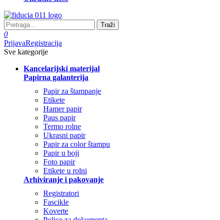
Traži
0
Prijava
Registracija
Sve kategorije
Kancelarijski materijal
Papirna galanterija
Papir za štampanje
Etikete
Hamer papir
Paus papir
Termo rolne
Ukrasni papir
Papir za color štampu
Papir u boji
Foto papir
Etikete u rolni
Arhiviranje i pakovanje
Registratori
Fascikle
Koverte
Police za dokumenta