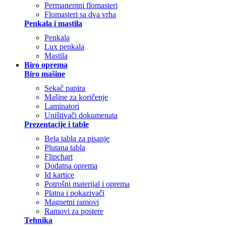
Permanentni flomasteri
Flomasteri sa dva vrha
Penkala i mastila
Penkala
Lux penkala
Mastila
Biro oprema
Biro mašine
Sekač papira
Mašine za koričenje
Laminatori
Uništivači dokumenata
Prezentacije i table
Bela tabla za pisanje
Plutana tabla
Flipchart
Dodatna oprema
Id kartice
Potrošni materijal i oprema
Platna i pokazivači
Magnetni ramovi
Ramovi za postere
Tehnika