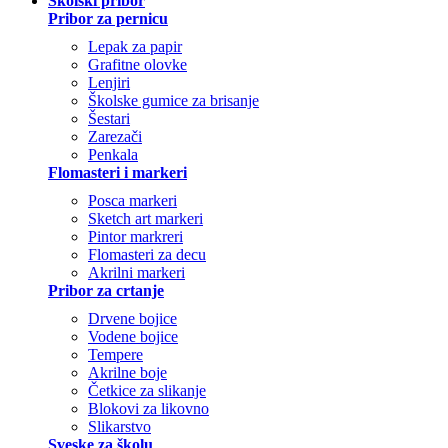
Školski pribor
Pribor za pernicu
Lepak za papir
Grafitne olovke
Lenjiri
Školske gumice za brisanje
Šestari
Zarezači
Penkala
Flomasteri i markeri
Posca markeri
Sketch art markeri
Pintor markreri
Flomasteri za decu
Akrilni markeri
Pribor za crtanje
Drvene bojice
Vodene bojice
Tempere
Akrilne boje
Četkice za slikanje
Blokovi za likovno
Slikarstvo
Sveske za školu