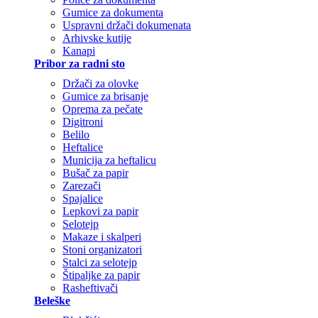
Gumice za dokumenta
Uspravni držači dokumenata
Arhivske kutije
Kanapi
Pribor za radni sto
Držači za olovke
Gumice za brisanje
Oprema za pečate
Digitroni
Belilo
Heftalice
Municija za heftalicu
Bušač za papir
Zarezači
Spajalice
Lepkovi za papir
Selotejp
Makaze i skalperi
Stoni organizatori
Stalci za selotejp
Štipaljke za papir
Rasheftivači
Beleške