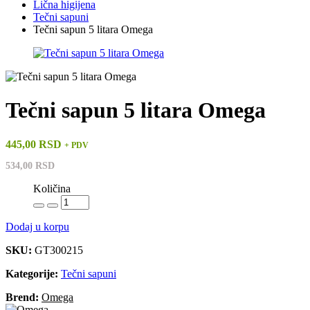
Lična higijena
Tečni sapuni
Tečni sapun 5 litara Omega
Tečni sapun 5 litara Omega
445,00 RSD
+ PDV
534,00 RSD
Količina
Dodaj u korpu
SKU:
GT300215
Kategorije:
Tečni sapuni
Brend:
Omega