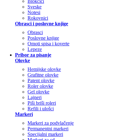
Blokčići
Sveske
Notesi
Rokovnici
Obrasci i poslovne knjige
Obrasci
Poslovne knjige
Omoti spisa i koverte
Lepeze
Pribor za pisanje
Olovke
Hemijske olovke
Grafitne olovke
Patent olovke
Roler olovke
Gel olovke
Lajneri
Piši briši roleri
Refili i ulošci
Markeri
Markeri za podvlačenje
Permanentni markeri
Specijalni markeri
Markeri za cd