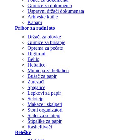
Gumice za dokumenta
Uspravni držači dokumenata
Arhivske kutije
Kanapi
Pribor za radni sto
Držači za olovke
Gumice za brisanje
Oprema za pečate
Digitroni
Belilo
Heftalice
Municija za heftalicu
Bušač za papir
Zarezači
Spajalice
Lepkovi za papir
Selotejp
Makaze i skalperi
Stoni organizatori
Stalci za selotejp
Štipaljke za papir
Rasheftivači
Beleške