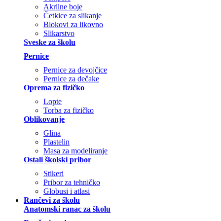
Akrilne boje
Četkice za slikanje
Blokovi za likovno
Slikarstvo
Sveske za školu
Pernice
Pernice za devojčice
Pernice za dečake
Oprema za fizičko
Lopte
Torba za fizičko
Oblikovanje
Glina
Plastelin
Masa za modeliranje
Ostali školski pribor
Stikeri
Pribor za tehničko
Globusi i atlasi
Rančevi za školu
Anatomski ranac za školu