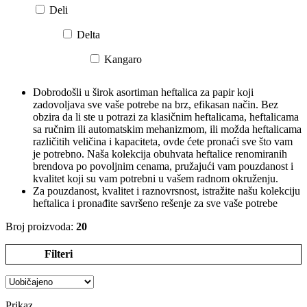
Deli
Delta
Kangaro
Dobrodošli u širok asortiman heftalica za papir koji
zadovoljava sve vaše potrebe na brz, efikasan način. Bez
obzira da li ste u potrazi za klasičnim heftalicama, heftalicama
sa ručnim ili automatskim mehanizmom, ili možda heftalicama
različitih veličina i kapaciteta, ovde ćete pronaći sve što vam
je potrebno. Naša kolekcija obuhvata heftalice renomiranih
brendova po povoljnim cenama, pružajući vam pouzdanost i
kvalitet koji su vam potrebni u vašem radnom okruženju.
Za pouzdanost, kvalitet i raznovrsnost, istražite našu kolekciju
heftalica i pronađite savršeno rešenje za sve vaše potrebe
Broj proizvoda:
20
Filteri
Prikaz