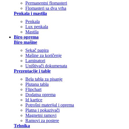
Permanentni flomasteri
Flomasteri sa dva vrha
Penkala i mastila
Penkala
Lux penkala
Mastila
Biro oprema
Biro mašine
Sekač papira
Mašine za koričenje
Laminatori
Uništivači dokumenata
Prezentacije i table
Bela tabla za pisanje
Plutana tabla
Flipchart
Dodatna oprema
Id kartice
Potrošni materijal i oprema
Platna i pokazivači
Magnetni ramovi
Ramovi za postere
Tehnika