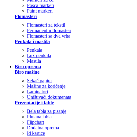
Posca markeri
Paint markeri
Flomasteri
Flomasteri za tekstil
Permanentni flomasteri
Flomasteri sa dva vrha
Penkala i mastila
Penkala
Lux penkala
Mastila
Biro oprema
Biro mašine
Sekač papira
Mašine za koričenje
Laminatori
Uništivači dokumenata
Prezentacije i table
Bela tabla za pisanje
Plutana tabla
Flipchart
Dodatna oprema
Id kartice