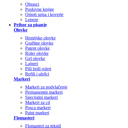
Obrasci
Poslovne knjige
Omoti spisa i koverte
Lepeze
Pribor za pisanje
Olovke
Hemijske olovke
Grafitne olovke
Patent olovke
Roler olovke
Gel olovke
Lajneri
Piši briši roleri
Refili i ulošci
Markeri
Markeri za podvlačenje
Permanentni markeri
Specijalni markeri
Markeri za cd
Posca markeri
Paint markeri
Flomasteri
Flomasteri za tekstil