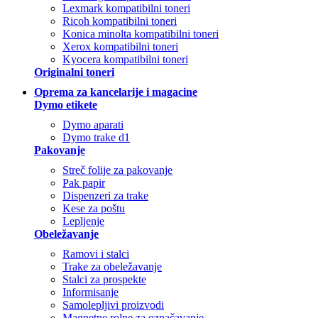
Lexmark kompatibilni toneri
Ricoh kompatibilni toneri
Konica minolta kompatibilni toneri
Xerox kompatibilni toneri
Kyocera kompatibilni toneri
Originalni toneri
Oprema za kancelarije i magacine
Dymo etikete
Dymo aparati
Dymo trake d1
Pakovanje
Streč folije za pakovanje
Pak papir
Dispenzeri za trake
Kese za poštu
Lepljenje
Obeležavanje
Ramovi i stalci
Trake za obeležavanje
Stalci za prospekte
Informisanje
Samolepljivi proizvodi
Magnetne rolne za označavanje