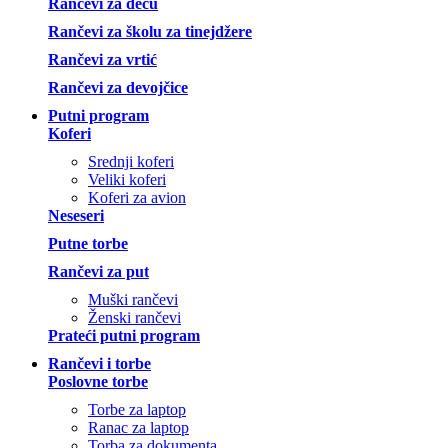
Rančevi za decu
Rančevi za školu za tinejdžere
Rančevi za vrtić
Rančevi za devojčice
Putni program
Koferi
Srednji koferi
Veliki koferi
Koferi za avion
Neseseri
Putne torbe
Rančevi za put
Muški rančevi
Ženski rančevi
Prateći putni program
Rančevi i torbe
Poslovne torbe
Torbe za laptop
Ranac za laptop
Torba za dokumenta