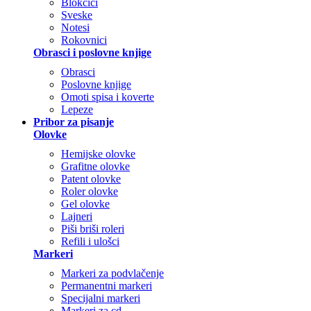
Blokčići
Sveske
Notesi
Rokovnici
Obrasci i poslovne knjige
Obrasci
Poslovne knjige
Omoti spisa i koverte
Lepeze
Pribor za pisanje
Olovke
Hemijske olovke
Grafitne olovke
Patent olovke
Roler olovke
Gel olovke
Lajneri
Piši briši roleri
Refili i ulošci
Markeri
Markeri za podvlačenje
Permanentni markeri
Specijalni markeri
Markeri za cd