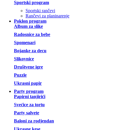
Sportski program
Sportski rančevi
Rančevi za planinarenje
Poklon program
Album za slike
Radosnice za bebe
Spomenari
Bojanke za decu
Slikovnice
Društvene igre
Puzzle
Ukrasni papir
Party program
Papirni tanjirići
Svećice za tortu
Party salvete
Baloni za rodjendan
Ukrasne kese