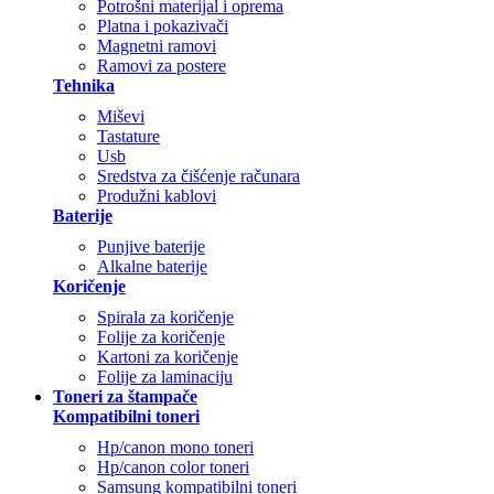
Potrošni materijal i oprema
Platna i pokazivači
Magnetni ramovi
Ramovi za postere
Tehnika
Miševi
Tastature
Usb
Sredstva za čišćenje računara
Produžni kablovi
Baterije
Punjive baterije
Alkalne baterije
Koričenje
Spirala za koričenje
Folije za koričenje
Kartoni za koričenje
Folije za laminaciju
Toneri za štampače
Kompatibilni toneri
Hp/canon mono toneri
Hp/canon color toneri
Samsung kompatibilni toneri