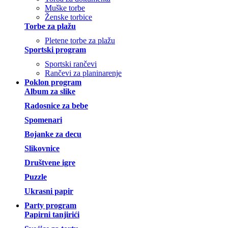
Muške torbe
Ženske torbice
Torbe za plažu
Pletene torbe za plažu
Sportski program
Sportski rančevi
Rančevi za planinarenje
Poklon program
Album za slike
Radosnice za bebe
Spomenari
Bojanke za decu
Slikovnice
Društvene igre
Puzzle
Ukrasni papir
Party program
Papirni tanjirići