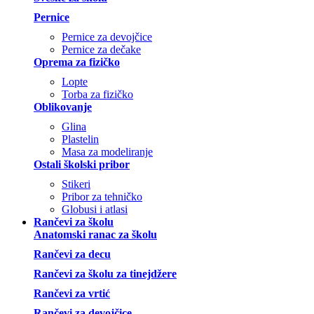
Pernice
Pernice za devojčice
Pernice za dečake
Oprema za fizičko
Lopte
Torba za fizičko
Oblikovanje
Glina
Plastelin
Masa za modeliranje
Ostali školski pribor
Stikeri
Pribor za tehničko
Globusi i atlasi
Rančevi za školu
Anatomski ranac za školu
Rančevi za decu
Rančevi za školu za tinejdžere
Rančevi za vrtić
Rančevi za devojčice