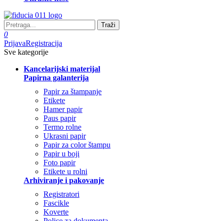
Traži
0
Prijava
Registracija
Sve kategorije
Kancelarijski materijal
Papirna galanterija
Papir za štampanje
Etikete
Hamer papir
Paus papir
Termo rolne
Ukrasni papir
Papir za color štampu
Papir u boji
Foto papir
Etikete u rolni
Arhiviranje i pakovanje
Registratori
Fascikle
Koverte
Police za dokumenta