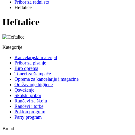
Pribor za radni sto
Heftalice
Heftalice
Kategorije
Kancelarijski materijal
Pribor za pisanje
Biro oprema
Toneri za štampače
Oprema za kancelarije i magacine
Održavanje higijene
Osveženje
Školski pribor
Rančevi za školu
Rančevi i torbe
Poklon program
Party program
Brend