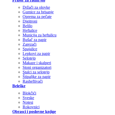
Pribor za radni sto
Držači za olovke
Gumice za brisanje
Oprema za pečate
Digitroni
Belilo
Heftalice
Municija za heftalicu
Bušač za papir
Zarezači
Spajalice
Lepkovi za papir
Selotejp
Makaze i skalperi
Stoni organizatori
Stalci za selotejp
Štipaljke za papir
Rasheftivači
Beleške
Blokčići
Sveske
Notesi
Rokovnici
Obrasci i poslovne knjige