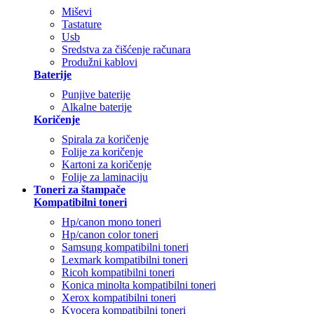
Miševi
Tastature
Usb
Sredstva za čišćenje računara
Produžni kablovi
Baterije
Punjive baterije
Alkalne baterije
Koričenje
Spirala za koričenje
Folije za koričenje
Kartoni za koričenje
Folije za laminaciju
Toneri za štampače
Kompatibilni toneri
Hp/canon mono toneri
Hp/canon color toneri
Samsung kompatibilni toneri
Lexmark kompatibilni toneri
Ricoh kompatibilni toneri
Konica minolta kompatibilni toneri
Xerox kompatibilni toneri
Kyocera kompatibilni toneri