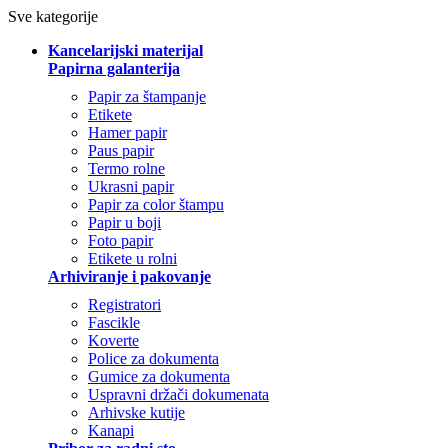
Sve kategorije
Kancelarijski materijal
Papirna galanterija
Papir za štampanje
Etikete
Hamer papir
Paus papir
Termo rolne
Ukrasni papir
Papir za color štampu
Papir u boji
Foto papir
Etikete u rolni
Arhiviranje i pakovanje
Registratori
Fascikle
Koverte
Police za dokumenta
Gumice za dokumenta
Uspravni držači dokumenata
Arhivske kutije
Kanapi