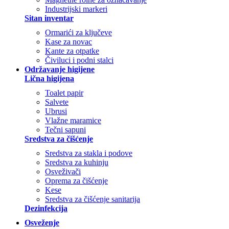
Industrijski markeri
Sitan inventar
Ormarići za ključeve
Kase za novac
Kante za otpatke
Čiviluci i podni stalci
Održavanje higijene
Lična higijena
Toalet papir
Salvete
Ubrusi
Vlažne maramice
Tečni sapuni
Sredstva za čišćenje
Sredstva za stakla i podove
Sredstva za kuhinju
Osveživači
Oprema za čišćenje
Kese
Sredstva za čišćenje sanitarija
Dezinfekcija
Osveženje