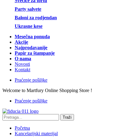
Svećice za tortu
Party salvete
Baloni za rodjendan
Ukrasne kese
Mesečna ponuda
Akcije
Najprodavanije
Papir za štampanje
O nama
Novosti
Kontakt
Praćenje pošiljke
Welcome to Martfury Online Shopping Store !
Praćenje pošiljke
Traži
Početna
Kancelarijski materijal