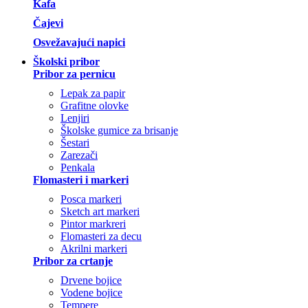
Kafa
Čajevi
Osvežavajući napici
Školski pribor
Pribor za pernicu
Lepak za papir
Grafitne olovke
Lenjiri
Školske gumice za brisanje
Šestari
Zarezači
Penkala
Flomasteri i markeri
Posca markeri
Sketch art markeri
Pintor markreri
Flomasteri za decu
Akrilni markeri
Pribor za crtanje
Drvene bojice
Vodene bojice
Tempere