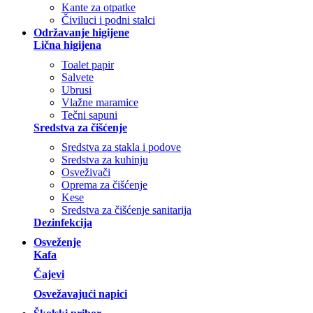
Kante za otpatke
Čiviluci i podni stalci
Održavanje higijene
Lična higijena
Toalet papir
Salvete
Ubrusi
Vlažne maramice
Tečni sapuni
Sredstva za čišćenje
Sredstva za stakla i podove
Sredstva za kuhinju
Osveživači
Oprema za čišćenje
Kese
Sredstva za čišćenje sanitarija
Dezinfekcija
Osveženje
Kafa
Čajevi
Osvežavajući napici