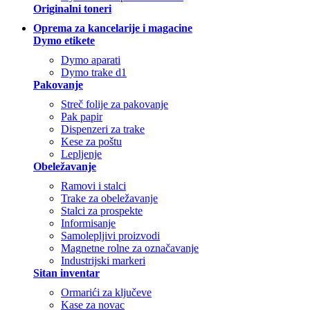
Originalni toneri
Oprema za kancelarije i magacine
Dymo etikete
Dymo aparati
Dymo trake d1
Pakovanje
Streč folije za pakovanje
Pak papir
Dispenzeri za trake
Kese za poštu
Lepljenje
Obeležavanje
Ramovi i stalci
Trake za obeležavanje
Stalci za prospekte
Informisanje
Samolepljivi proizvodi
Magnetne rolne za označavanje
Industrijski markeri
Sitan inventar
Ormarići za ključeve
Kase za novac