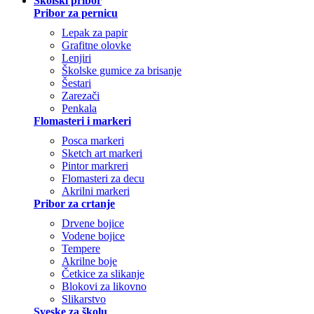
Školski pribor
Pribor za pernicu
Lepak za papir
Grafitne olovke
Lenjiri
Školske gumice za brisanje
Šestari
Zarezači
Penkala
Flomasteri i markeri
Posca markeri
Sketch art markeri
Pintor markreri
Flomasteri za decu
Akrilni markeri
Pribor za crtanje
Drvene bojice
Vodene bojice
Tempere
Akrilne boje
Četkice za slikanje
Blokovi za likovno
Slikarstvo
Sveske za školu