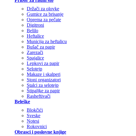
Pribor za radni sto
Držači za olovke
Gumice za brisanje
Oprema za pečate
Digitroni
Belilo
Heftalice
Municija za heftalicu
Bušač za papir
Zarezači
Spajalice
Lepkovi za papir
Selotejp
Makaze i skalperi
Stoni organizatori
Stalci za selotejp
Štipaljke za papir
Rasheftivači
Beleške
Blokčići
Sveske
Notesi
Rokovnici
Obrasci i poslovne knjige