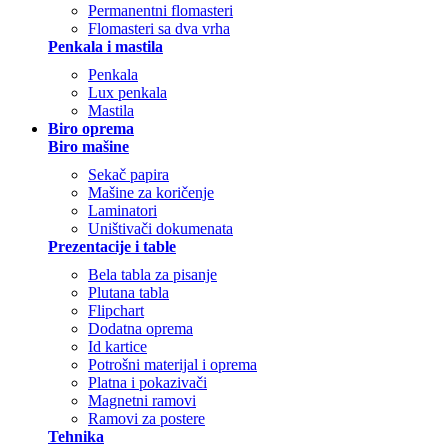
Permanentni flomasteri
Flomasteri sa dva vrha
Penkala i mastila
Penkala
Lux penkala
Mastila
Biro oprema
Biro mašine
Sekač papira
Mašine za koričenje
Laminatori
Uništivači dokumenata
Prezentacije i table
Bela tabla za pisanje
Plutana tabla
Flipchart
Dodatna oprema
Id kartice
Potrošni materijal i oprema
Platna i pokazivači
Magnetni ramovi
Ramovi za postere
Tehnika