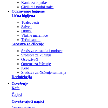
Kante za otpatke
Čiviluci i podni stalci
Održavanje higijene
Lična higijena
Toalet papir
Salvete
Ubrusi
Vlažne maramice
Tečni sapuni
Sredstva za čišćenje
Sredstva za stakla i podove
Sredstva za kuhinju
Osveživači
Oprema za čišćenje
Kese
Sredstva za čišćenje sanitarija
Dezinfekcija
Osveženje
Kafa
Čajevi
Osvežavajući napici