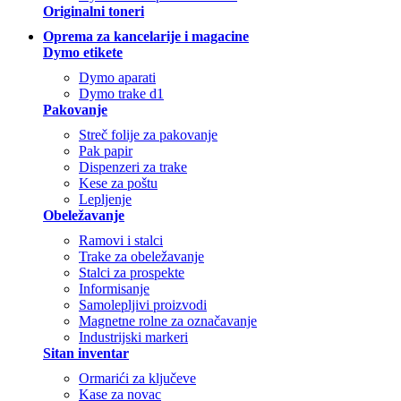
Originalni toneri
Oprema za kancelarije i magacine
Dymo etikete
Dymo aparati
Dymo trake d1
Pakovanje
Streč folije za pakovanje
Pak papir
Dispenzeri za trake
Kese za poštu
Lepljenje
Obeležavanje
Ramovi i stalci
Trake za obeležavanje
Stalci za prospekte
Informisanje
Samolepljivi proizvodi
Magnetne rolne za označavanje
Industrijski markeri
Sitan inventar
Ormarići za ključeve
Kase za novac