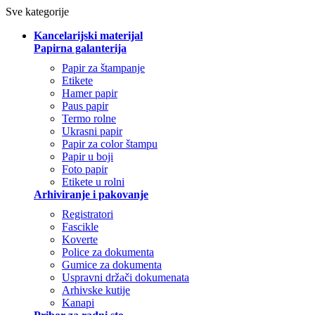
Sve kategorije
Kancelarijski materijal
Papirna galanterija
Papir za štampanje
Etikete
Hamer papir
Paus papir
Termo rolne
Ukrasni papir
Papir za color štampu
Papir u boji
Foto papir
Etikete u rolni
Arhiviranje i pakovanje
Registratori
Fascikle
Koverte
Police za dokumenta
Gumice za dokumenta
Uspravni držači dokumenata
Arhivske kutije
Kanapi