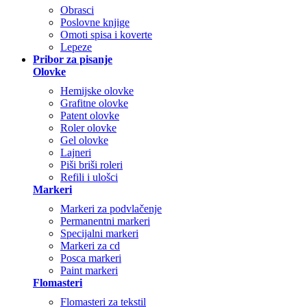
Obrasci
Poslovne knjige
Omoti spisa i koverte
Lepeze
Pribor za pisanje
Olovke
Hemijske olovke
Grafitne olovke
Patent olovke
Roler olovke
Gel olovke
Lajneri
Piši briši roleri
Refili i ulošci
Markeri
Markeri za podvlačenje
Permanentni markeri
Specijalni markeri
Markeri za cd
Posca markeri
Paint markeri
Flomasteri
Flomasteri za tekstil