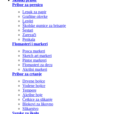
Školski pribor
Pribor za pernicu
Lepak za papir
Grafitne olovke
Lenjiri
Školske gumice za brisanje
Šestari
Zarezači
Penkala
Flomasteri i markeri
Posca markeri
Sketch art markeri
Pintor markreri
Flomasteri za decu
Akrilni markeri
Pribor za crtanje
Drvene bojice
Vodene bojice
Tempere
Akrilne boje
Četkice za slikanje
Blokovi za likovno
Slikarstvo
Sveske za školu