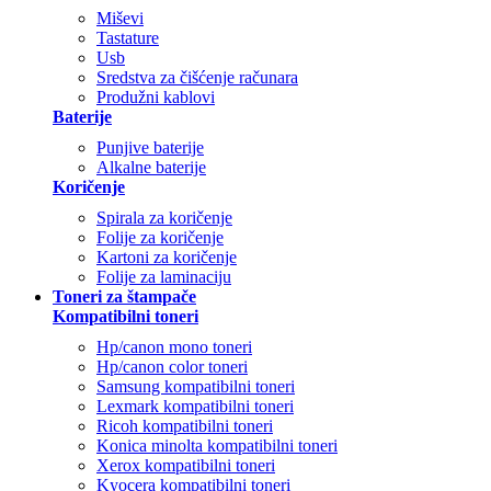
Miševi
Tastature
Usb
Sredstva za čišćenje računara
Produžni kablovi
Baterije
Punjive baterije
Alkalne baterije
Koričenje
Spirala za koričenje
Folije za koričenje
Kartoni za koričenje
Folije za laminaciju
Toneri za štampače
Kompatibilni toneri
Hp/canon mono toneri
Hp/canon color toneri
Samsung kompatibilni toneri
Lexmark kompatibilni toneri
Ricoh kompatibilni toneri
Konica minolta kompatibilni toneri
Xerox kompatibilni toneri
Kyocera kompatibilni toneri