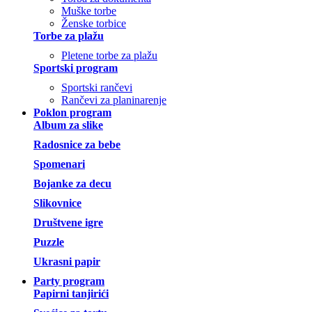
Muške torbe
Ženske torbice
Torbe za plažu
Pletene torbe za plažu
Sportski program
Sportski rančevi
Rančevi za planinarenje
Poklon program
Album za slike
Radosnice za bebe
Spomenari
Bojanke za decu
Slikovnice
Društvene igre
Puzzle
Ukrasni papir
Party program
Papirni tanjirići