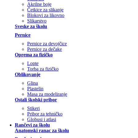
Akrilne boje
Četkice za slikanje
Blokovi za likovno
Slikarstvo
Sveske za školu
Pernice
Pernice za devojčice
Pernice za dečake
Oprema za fizičko
Lopte
Torba za fizičko
Oblikovanje
Glina
Plastelin
Masa za modeliranje
Ostali školski pribor
Stikeri
Pribor za tehničko
Globusi i atlasi
Rančevi za školu
Anatomski ranac za školu