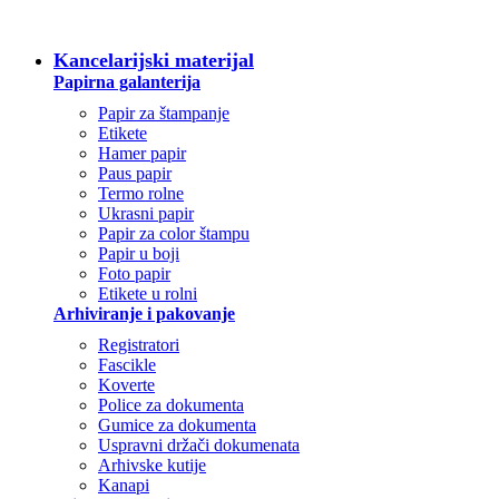
SVE KATEGORIJE
Kancelarijski materijal
Papirna galanterija
Papir za štampanje
Etikete
Hamer papir
Paus papir
Termo rolne
Ukrasni papir
Papir za color štampu
Papir u boji
Foto papir
Etikete u rolni
Arhiviranje i pakovanje
Registratori
Fascikle
Koverte
Police za dokumenta
Gumice za dokumenta
Uspravni držači dokumenata
Arhivske kutije
Kanapi