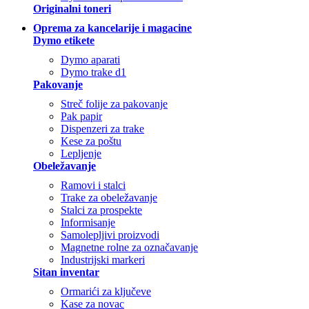
Originalni toneri
Oprema za kancelarije i magacine
Dymo etikete
Dymo aparati
Dymo trake d1
Pakovanje
Streč folije za pakovanje
Pak papir
Dispenzeri za trake
Kese za poštu
Lepljenje
Obeležavanje
Ramovi i stalci
Trake za obeležavanje
Stalci za prospekte
Informisanje
Samolepljivi proizvodi
Magnetne rolne za označavanje
Industrijski markeri
Sitan inventar
Ormarići za ključeve
Kase za novac