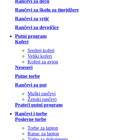
Rančevi za decu
Rančevi za školu za tinejdžere
Rančevi za vrtić
Rančevi za devojčice
Putni program
Koferi
Srednji koferi
Veliki koferi
Koferi za avion
Neseseri
Putne torbe
Rančevi za put
Muški rančevi
Ženski rančevi
Prateći putni program
Rančevi i torbe
Poslovne torbe
Torbe za laptop
Ranac za laptop
Torba za dokumenta