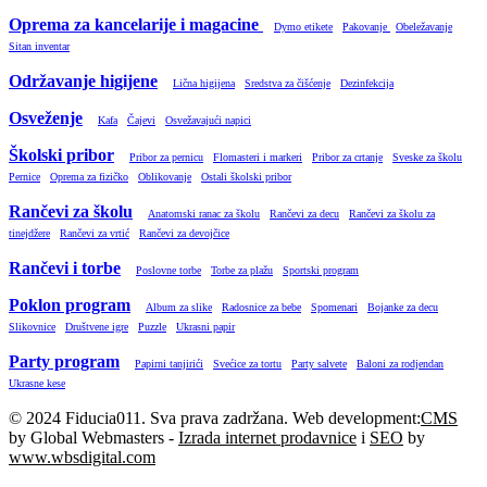
Oprema za kancelarije i magacine
Dymo etikete
Pakovanje
Obeležavanje
Sitan inventar
Održavanje higijene
Lična higijena
Sredstva za čišćenje
Dezinfekcija
Osveženje
Kafa
Čajevi
Osvežavajući napici
Školski pribor
Pribor za pernicu
Flomasteri i markeri
Pribor za crtanje
Sveske za školu
Pernice
Oprema za fizičko
Oblikovanje
Ostali školski pribor
Rančevi za školu
Anatomski ranac za školu
Rančevi za decu
Rančevi za školu za
tinejdžere
Rančevi za vrtić
Rančevi za devojčice
Rančevi i torbe
Poslovne torbe
Torbe za plažu
Sportski program
Poklon program
Album za slike
Radosnice za bebe
Spomenari
Bojanke za decu
Slikovnice
Društvene igre
Puzzle
Ukrasni papir
Party program
Papirni tanjirići
Svećice za tortu
Party salvete
Baloni za rodjendan
Ukrasne kese
© 2024 Fiducia011. Sva prava zadržana. Web development:
CMS
by Global Webmasters -
Izrada internet prodavnice
i
SEO
by
www.wbsdigital.com