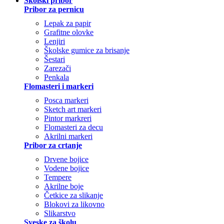
Školski pribor
Pribor za pernicu
Lepak za papir
Grafitne olovke
Lenjiri
Školske gumice za brisanje
Šestari
Zarezači
Penkala
Flomasteri i markeri
Posca markeri
Sketch art markeri
Pintor markreri
Flomasteri za decu
Akrilni markeri
Pribor za crtanje
Drvene bojice
Vodene bojice
Tempere
Akrilne boje
Četkice za slikanje
Blokovi za likovno
Slikarstvo
Sveske za školu