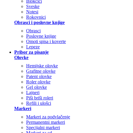
Blokčići
Sveske
Notesi
Rokovnici
Obrasci i poslovne knjige
Obrasci
Poslovne knjige
Omoti spisa i koverte
Lepeze
Pribor za pisanje
Olovke
Hemijske olovke
Grafitne olovke
Patent olovke
Roler olovke
Gel olovke
Lajneri
Piši briši roleri
Refili i ulošci
Markeri
Markeri za podvlačenje
Permanentni markeri
Specijalni markeri
Markeri za cd