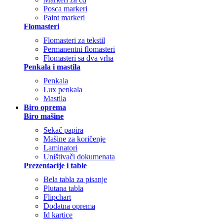
Posca markeri
Paint markeri
Flomasteri
Flomasteri za tekstil
Permanentni flomasteri
Flomasteri sa dva vrha
Penkala i mastila
Penkala
Lux penkala
Mastila
Biro oprema
Biro mašine
Sekač papira
Mašine za koričenje
Laminatori
Uništivači dokumenata
Prezentacije i table
Bela tabla za pisanje
Plutana tabla
Flipchart
Dodatna oprema
Id kartice