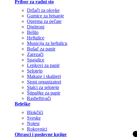
Pribor za radni sto
Držači za olovke
Gumice za brisanje
Oprema za pečate
Digitroni
Belilo
Heftalice
Municija za heftalicu
Bušač za papir
Zarezači
Spajalice
Lepkovi za papir
Selotejp
Makaze i skalperi
Stoni organizatori
Stalci za selotejp
Štipaljke za papir
Rasheftivači
Beleške
Blokčići
Sveske
Notesi
Rokovnici
Obrasci i poslovne knjige