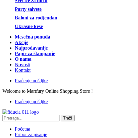
Svećice za tortu
Party salvete
Baloni za rodjendan
Ukrasne kese
Mesečna ponuda
Akcije
Najprodavanije
Papir za štampanje
O nama
Novosti
Kontakt
Praćenje pošiljke
Welcome to Martfury Online Shopping Store !
Praćenje pošiljke
Traži
Početna
Pribor za pisanje