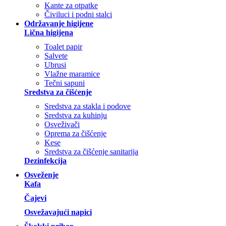
Kante za otpatke
Čiviluci i podni stalci
Održavanje higijene
Lična higijena
Toalet papir
Salvete
Ubrusi
Vlažne maramice
Tečni sapuni
Sredstva za čišćenje
Sredstva za stakla i podove
Sredstva za kuhinju
Osveživači
Oprema za čišćenje
Kese
Sredstva za čišćenje sanitarija
Dezinfekcija
Osveženje
Kafa
Čajevi
Osvežavajući napici