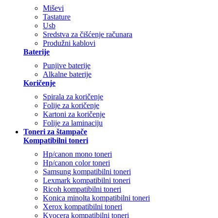
Miševi
Tastature
Usb
Sredstva za čišćenje računara
Produžni kablovi
Baterije
Punjive baterije
Alkalne baterije
Koričenje
Spirala za koričenje
Folije za koričenje
Kartoni za koričenje
Folije za laminaciju
Toneri za štampače
Kompatibilni toneri
Hp/canon mono toneri
Hp/canon color toneri
Samsung kompatibilni toneri
Lexmark kompatibilni toneri
Ricoh kompatibilni toneri
Konica minolta kompatibilni toneri
Xerox kompatibilni toneri
Kyocera kompatibilni toneri