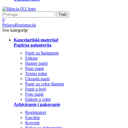
Traži
0
Prijava
Registracija
Sve kategorije
Kancelarijski materijal
Papirna galanterija
Papir za štampanje
Etikete
Hamer papir
Paus papir
Termo rolne
Ukrasni papir
Papir za color štampu
Papir u boji
Foto papir
Etikete u rolni
Arhiviranje i pakovanje
Registratori
Fascikle
Koverte
Police za dokumenta