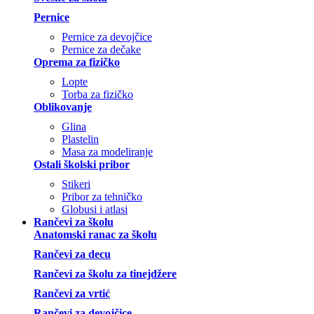
Pernice
Pernice za devojčice
Pernice za dečake
Oprema za fizičko
Lopte
Torba za fizičko
Oblikovanje
Glina
Plastelin
Masa za modeliranje
Ostali školski pribor
Stikeri
Pribor za tehničko
Globusi i atlasi
Rančevi za školu
Anatomski ranac za školu
Rančevi za decu
Rančevi za školu za tinejdžere
Rančevi za vrtić
Rančevi za devojčice