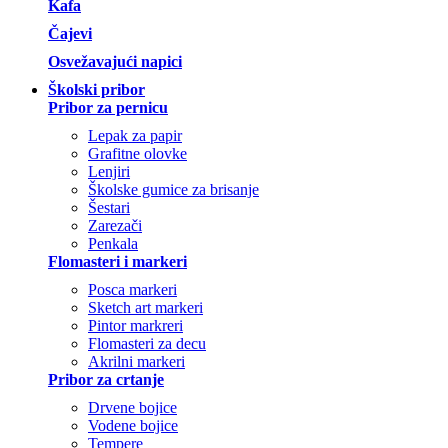
Kafa
Čajevi
Osvežavajući napici
Školski pribor
Pribor za pernicu
Lepak za papir
Grafitne olovke
Lenjiri
Školske gumice za brisanje
Šestari
Zarezači
Penkala
Flomasteri i markeri
Posca markeri
Sketch art markeri
Pintor markreri
Flomasteri za decu
Akrilni markeri
Pribor za crtanje
Drvene bojice
Vodene bojice
Tempere