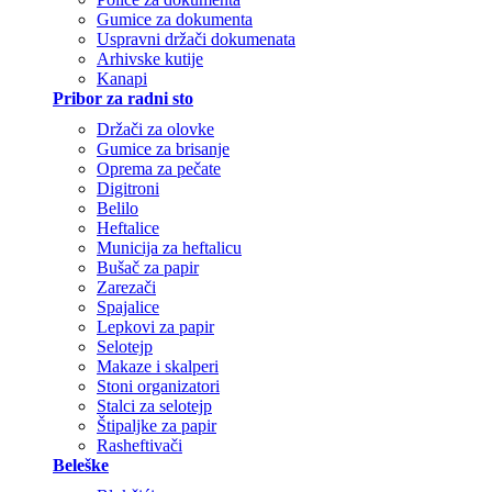
Gumice za dokumenta
Uspravni držači dokumenata
Arhivske kutije
Kanapi
Pribor za radni sto
Držači za olovke
Gumice za brisanje
Oprema za pečate
Digitroni
Belilo
Heftalice
Municija za heftalicu
Bušač za papir
Zarezači
Spajalice
Lepkovi za papir
Selotejp
Makaze i skalperi
Stoni organizatori
Stalci za selotejp
Štipaljke za papir
Rasheftivači
Beleške