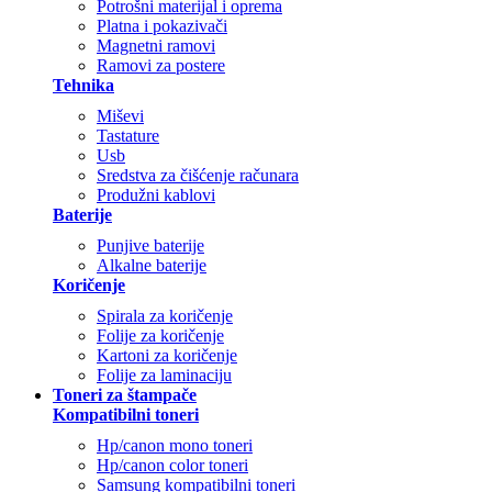
Potrošni materijal i oprema
Platna i pokazivači
Magnetni ramovi
Ramovi za postere
Tehnika
Miševi
Tastature
Usb
Sredstva za čišćenje računara
Produžni kablovi
Baterije
Punjive baterije
Alkalne baterije
Koričenje
Spirala za koričenje
Folije za koričenje
Kartoni za koričenje
Folije za laminaciju
Toneri za štampače
Kompatibilni toneri
Hp/canon mono toneri
Hp/canon color toneri
Samsung kompatibilni toneri