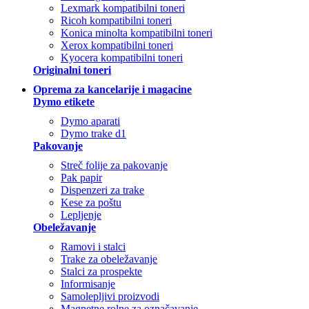
Lexmark kompatibilni toneri
Ricoh kompatibilni toneri
Konica minolta kompatibilni toneri
Xerox kompatibilni toneri
Kyocera kompatibilni toneri
Originalni toneri
Oprema za kancelarije i magacine
Dymo etikete
Dymo aparati
Dymo trake d1
Pakovanje
Streč folije za pakovanje
Pak papir
Dispenzeri za trake
Kese za poštu
Lepljenje
Obeležavanje
Ramovi i stalci
Trake za obeležavanje
Stalci za prospekte
Informisanje
Samolepljivi proizvodi
Magnetne rolne za označavanje