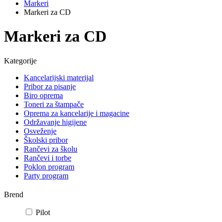
Markeri
Markeri za CD
Markeri za CD
Kategorije
Kancelarijski materijal
Pribor za pisanje
Biro oprema
Toneri za štampače
Oprema za kancelarije i magacine
Održavanje higijene
Osveženje
Školski pribor
Rančevi za školu
Rančevi i torbe
Poklon program
Party program
Brend
Pilot