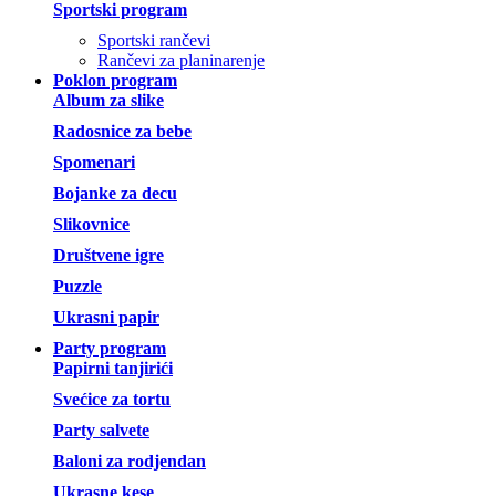
Sportski program
Sportski rančevi
Rančevi za planinarenje
Poklon program
Album za slike
Radosnice za bebe
Spomenari
Bojanke za decu
Slikovnice
Društvene igre
Puzzle
Ukrasni papir
Party program
Papirni tanjirići
Svećice za tortu
Party salvete
Baloni za rodjendan
Ukrasne kese