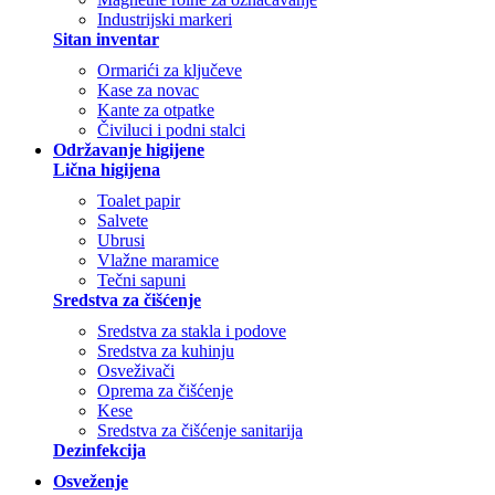
Industrijski markeri
Sitan inventar
Ormarići za ključeve
Kase za novac
Kante za otpatke
Čiviluci i podni stalci
Održavanje higijene
Lična higijena
Toalet papir
Salvete
Ubrusi
Vlažne maramice
Tečni sapuni
Sredstva za čišćenje
Sredstva za stakla i podove
Sredstva za kuhinju
Osveživači
Oprema za čišćenje
Kese
Sredstva za čišćenje sanitarija
Dezinfekcija
Osveženje