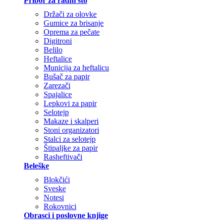
Pribor za radni sto
Držači za olovke
Gumice za brisanje
Oprema za pečate
Digitroni
Belilo
Heftalice
Municija za heftalicu
Bušač za papir
Zarezači
Spajalice
Lepkovi za papir
Selotejp
Makaze i skalperi
Stoni organizatori
Stalci za selotejp
Štipaljke za papir
Rasheftivači
Beleške
Blokčići
Sveske
Notesi
Rokovnici
Obrasci i poslovne knjige