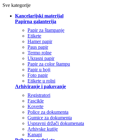
Sve kategorije
Kancelarijski materijal
Papirna galanterija
Papir za štampanje
Etikete
Hamer papir
Paus papir
Termo rolne
Ukrasni papir
Papir za color štampu
Papir u boji
Foto papir
Etikete u rolni
Arhiviranje i pakovanje
Registratori
Fascikle
Koverte
Police za dokumenta
Gumice za dokumenta
Uspravni držači dokumenata
Arhivske kutije
Kanapi