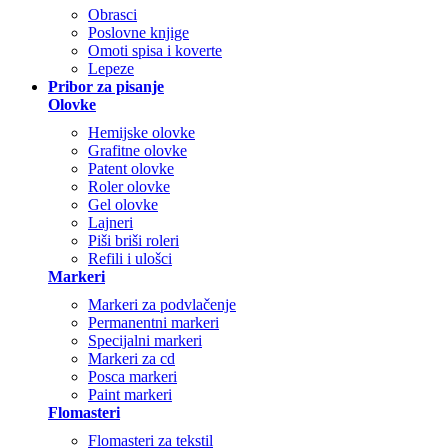
Obrasci
Poslovne knjige
Omoti spisa i koverte
Lepeze
Pribor za pisanje
Olovke
Hemijske olovke
Grafitne olovke
Patent olovke
Roler olovke
Gel olovke
Lajneri
Piši briši roleri
Refili i ulošci
Markeri
Markeri za podvlačenje
Permanentni markeri
Specijalni markeri
Markeri za cd
Posca markeri
Paint markeri
Flomasteri
Flomasteri za tekstil