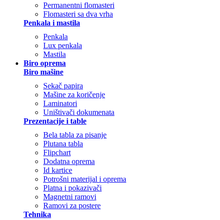
Permanentni flomasteri
Flomasteri sa dva vrha
Penkala i mastila
Penkala
Lux penkala
Mastila
Biro oprema
Biro mašine
Sekač papira
Mašine za koričenje
Laminatori
Uništivači dokumenata
Prezentacije i table
Bela tabla za pisanje
Plutana tabla
Flipchart
Dodatna oprema
Id kartice
Potrošni materijal i oprema
Platna i pokazivači
Magnetni ramovi
Ramovi za postere
Tehnika