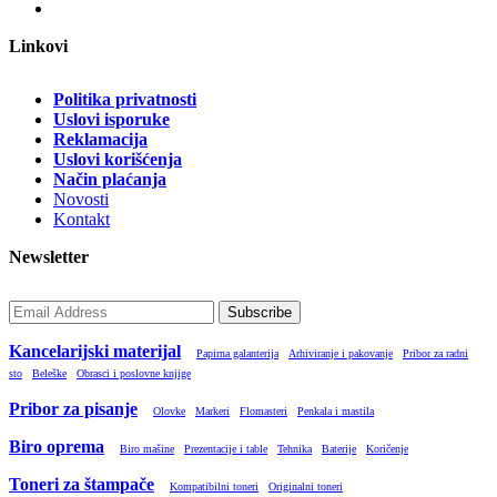
Linkovi
Politika privatnosti
Uslovi isporuke
Reklamacija
Uslovi korišćenja
Način plaćanja
Novosti
Kontakt
Newsletter
Subscribe
Kancelarijski materijal
Papirna galanterija
Arhiviranje i pakovanje
Pribor za radni
sto
Beleške
Obrasci i poslovne knjige
Pribor za pisanje
Olovke
Markeri
Flomasteri
Penkala i mastila
Biro oprema
Biro mašine
Prezentacije i table
Tehnika
Baterije
Koričenje
Toneri za štampače
Kompatibilni toneri
Originalni toneri