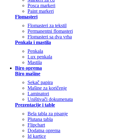
Posca markeri
Paint markeri
Flomasteri
Flomasteri za tekstil
Permanentni flomasteri
Flomasteri sa dva vrha
Penkala i mastila
Penkala
Lux penkala
Mastila
Biro oprema
Biro mašine
Sekač papira
Mašine za koričenje
Laminatori
Uništivači dokumenata
Prezentacije i table
Bela tabla za pisanje
Plutana tabla
Flipchart
Dodatna oprema
Id kartice