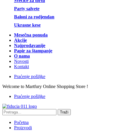
Svećice za tortu
Party salvete
Baloni za rodjendan
Ukrasne kese
Mesečna ponuda
Akcije
Najprodavanije
Papir za štampanje
O nama
Novosti
Kontakt
Praćenje pošiljke
Welcome to Martfury Online Shopping Store !
Praćenje pošiljke
Traži
Početna
Proizvodi