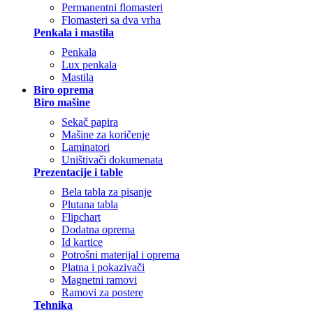
Permanentni flomasteri
Flomasteri sa dva vrha
Penkala i mastila
Penkala
Lux penkala
Mastila
Biro oprema
Biro mašine
Sekač papira
Mašine za koričenje
Laminatori
Uništivači dokumenata
Prezentacije i table
Bela tabla za pisanje
Plutana tabla
Flipchart
Dodatna oprema
Id kartice
Potrošni materijal i oprema
Platna i pokazivači
Magnetni ramovi
Ramovi za postere
Tehnika