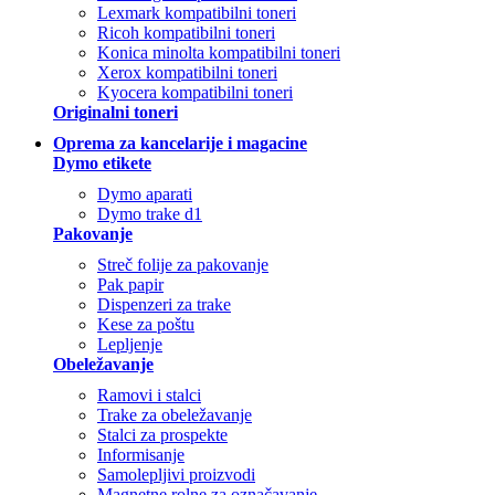
Lexmark kompatibilni toneri
Ricoh kompatibilni toneri
Konica minolta kompatibilni toneri
Xerox kompatibilni toneri
Kyocera kompatibilni toneri
Originalni toneri
Oprema za kancelarije i magacine
Dymo etikete
Dymo aparati
Dymo trake d1
Pakovanje
Streč folije za pakovanje
Pak papir
Dispenzeri za trake
Kese za poštu
Lepljenje
Obeležavanje
Ramovi i stalci
Trake za obeležavanje
Stalci za prospekte
Informisanje
Samolepljivi proizvodi
Magnetne rolne za označavanje