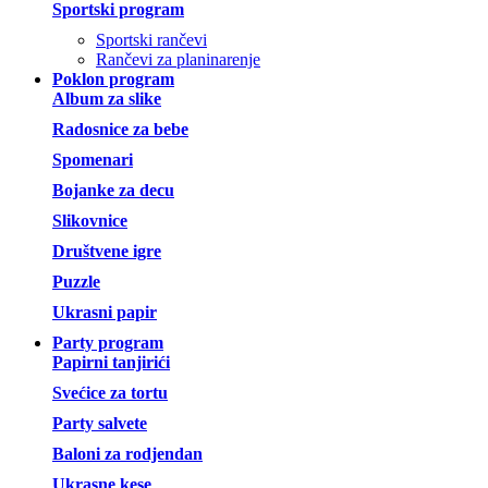
Sportski program
Sportski rančevi
Rančevi za planinarenje
Poklon program
Album za slike
Radosnice za bebe
Spomenari
Bojanke za decu
Slikovnice
Društvene igre
Puzzle
Ukrasni papir
Party program
Papirni tanjirići
Svećice za tortu
Party salvete
Baloni za rodjendan
Ukrasne kese