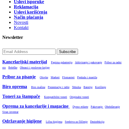
Uslovi isporuke
Reklamacija
Uslovi korišćenja
Način plaćanja
Novosti
Kontakt
Newsletter
Subscribe
Kancelarijski materijal
Papirna galanterija
Arhiviranje i pakovanje
Pribor za radni
sto
Beleške
Obrasci i poslovne knjige
Pribor za pisanje
Olovke
Markeri
Flomasteri
Penkala i mastila
Biro oprema
Biro mašine
Prezentacije i table
Tehnika
Baterije
Koričenje
Toneri za štampače
Kompatibilni toneri
Originalni toneri
Oprema za kancelarije i magacine
Dymo etikete
Pakovanje
Obeležavanje
Sitan inventar
Održavanje higijene
Lična higijena
Sredstva za čišćenje
Dezinfekcija