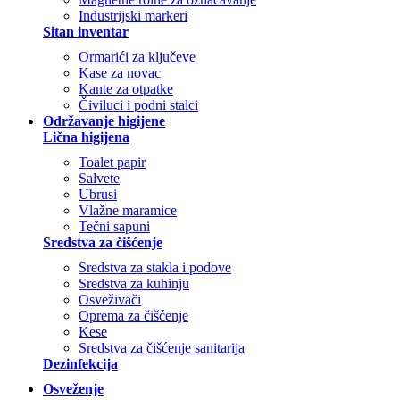
Industrijski markeri
Sitan inventar
Ormarići za ključeve
Kase za novac
Kante za otpatke
Čiviluci i podni stalci
Održavanje higijene
Lična higijena
Toalet papir
Salvete
Ubrusi
Vlažne maramice
Tečni sapuni
Sredstva za čišćenje
Sredstva za stakla i podove
Sredstva za kuhinju
Osveživači
Oprema za čišćenje
Kese
Sredstva za čišćenje sanitarija
Dezinfekcija
Osveženje