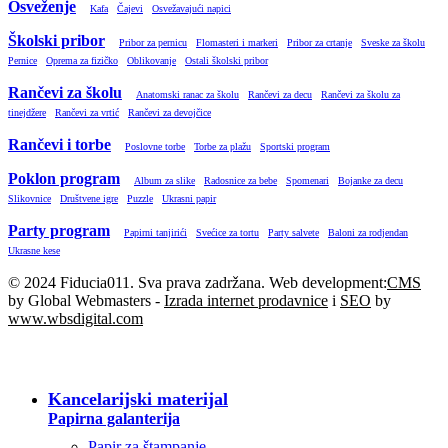
Osveženje
Kafa
Čajevi
Osvežavajući napici
Školski pribor
Pribor za pernicu
Flomasteri i markeri
Pribor za crtanje
Sveske za školu
Pernice
Oprema za fizičko
Oblikovanje
Ostali školski pribor
Rančevi za školu
Anatomski ranac za školu
Rančevi za decu
Rančevi za školu za
tinejdžere
Rančevi za vrtić
Rančevi za devojčice
Rančevi i torbe
Poslovne torbe
Torbe za plažu
Sportski program
Poklon program
Album za slike
Radosnice za bebe
Spomenari
Bojanke za decu
Slikovnice
Društvene igre
Puzzle
Ukrasni papir
Party program
Papirni tanjirići
Svećice za tortu
Party salvete
Baloni za rodjendan
Ukrasne kese
© 2024 Fiducia011. Sva prava zadržana. Web development:
CMS
by Global Webmasters -
Izrada internet prodavnice
i
SEO
by
www.wbsdigital.com
SVE KATEGORIJE
Kancelarijski materijal
Papirna galanterija
Papir za štampanje