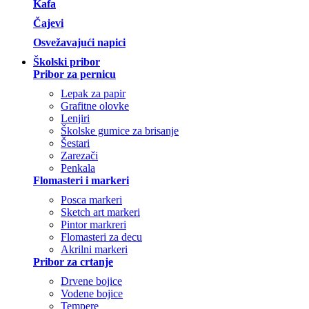
Kafa
Čajevi
Osvežavajući napici
Školski pribor
Pribor za pernicu
Lepak za papir
Grafitne olovke
Lenjiri
Školske gumice za brisanje
Šestari
Zarezači
Penkala
Flomasteri i markeri
Posca markeri
Sketch art markeri
Pintor markreri
Flomasteri za decu
Akrilni markeri
Pribor za crtanje
Drvene bojice
Vodene bojice
Tempere