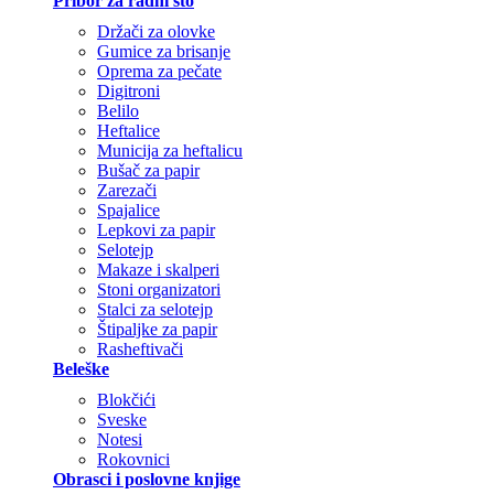
Pribor za radni sto
Držači za olovke
Gumice za brisanje
Oprema za pečate
Digitroni
Belilo
Heftalice
Municija za heftalicu
Bušač za papir
Zarezači
Spajalice
Lepkovi za papir
Selotejp
Makaze i skalperi
Stoni organizatori
Stalci za selotejp
Štipaljke za papir
Rasheftivači
Beleške
Blokčići
Sveske
Notesi
Rokovnici
Obrasci i poslovne knjige