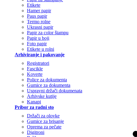
Etikete
Hamer papir
Paus papir
Termo rolne
Ukrasni papir
Papir za color štampu
Papir u boji
Foto papir
Etikete u rolni
Arhiviranje i pakovanje
Registratori
Fascikle
Koverte
Police za dokumenta
Gumice za dokumenta
Uspravni držači dokumenata
Arhivske kutije
Kanapi
Pribor za radni sto
Držači za olovke
Gumice za brisanje
Oprema za pečate
Digitroni