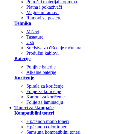
Potrošni materijal i oprema
Platna i pokazivači
Magnetni ramovi
Ramovi za postere
Tehnika
Miševi
Tastature
Usb
Sredstva za čišćenje računara
Produžni kablovi
Baterije
Punjive baterije
Alkalne baterije
Koričenje
Spirala za koričenje
Folije za koričenje
Kartoni za koričenje
Folije za laminaciju
Toneri za štampače
Kompatibilni toneri
Hp/canon mono toneri
Hp/canon color toneri
Samsung kompatibilni toneri