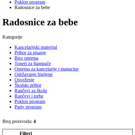
Poklon program
Radosnice za bebe
Radosnice za bebe
Kategorije
Kancelarijski materijal
Pribor za pisanje
Biro oprema
Toneri za štampače
Oprema za kancelarije i magacine
Održavanje higijene
Osveženje
Školski pribor
Rančevi za školu
Rančevi i torbe
Poklon program
Party program
Broj proizvoda:
4
Filteri