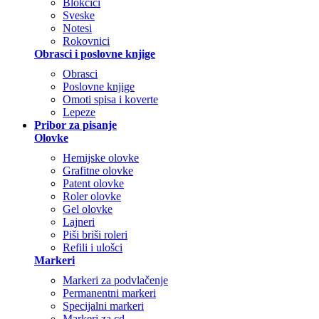
Blokčići
Sveske
Notesi
Rokovnici
Obrasci i poslovne knjige
Obrasci
Poslovne knjige
Omoti spisa i koverte
Lepeze
Pribor za pisanje
Olovke
Hemijske olovke
Grafitne olovke
Patent olovke
Roler olovke
Gel olovke
Lajneri
Piši briši roleri
Refili i ulošci
Markeri
Markeri za podvlačenje
Permanentni markeri
Specijalni markeri
Markeri za cd