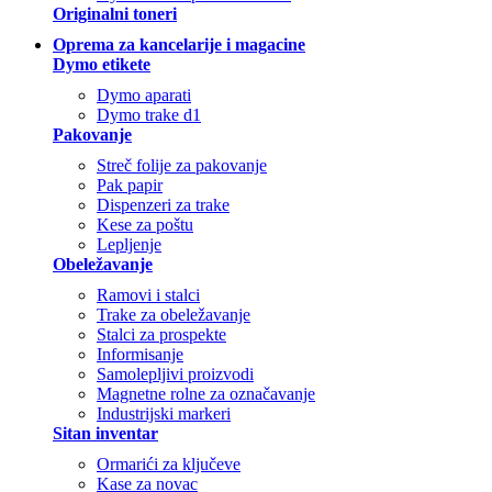
Originalni toneri
Oprema za kancelarije i magacine
Dymo etikete
Dymo aparati
Dymo trake d1
Pakovanje
Streč folije za pakovanje
Pak papir
Dispenzeri za trake
Kese za poštu
Lepljenje
Obeležavanje
Ramovi i stalci
Trake za obeležavanje
Stalci za prospekte
Informisanje
Samolepljivi proizvodi
Magnetne rolne za označavanje
Industrijski markeri
Sitan inventar
Ormarići za ključeve
Kase za novac