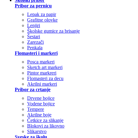
Školski pribor
Pribor za pernicu
Lepak za papir
Grafitne olovke
Lenjiri
Školske gumice za brisanje
Šestari
Zarezači
Penkala
Flomasteri i markeri
Posca markeri
Sketch art markeri
Pintor markreri
Flomasteri za decu
Akrilni markeri
Pribor za crtanje
Drvene bojice
Vodene bojice
Tempere
Akrilne boje
Četkice za slikanje
Blokovi za likovno
Slikarstvo
Sveske za školu