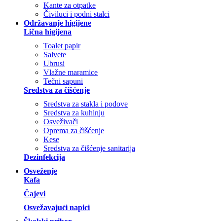
Kante za otpatke
Čiviluci i podni stalci
Održavanje higijene
Lična higijena
Toalet papir
Salvete
Ubrusi
Vlažne maramice
Tečni sapuni
Sredstva za čišćenje
Sredstva za stakla i podove
Sredstva za kuhinju
Osveživači
Oprema za čišćenje
Kese
Sredstva za čišćenje sanitarija
Dezinfekcija
Osveženje
Kafa
Čajevi
Osvežavajući napici