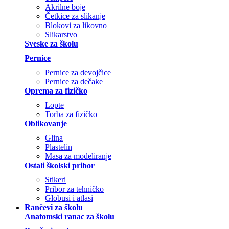
Akrilne boje
Četkice za slikanje
Blokovi za likovno
Slikarstvo
Sveske za školu
Pernice
Pernice za devojčice
Pernice za dečake
Oprema za fizičko
Lopte
Torba za fizičko
Oblikovanje
Glina
Plastelin
Masa za modeliranje
Ostali školski pribor
Stikeri
Pribor za tehničko
Globusi i atlasi
Rančevi za školu
Anatomski ranac za školu