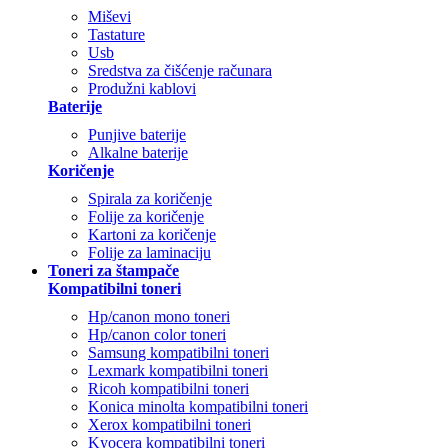
Miševi
Tastature
Usb
Sredstva za čišćenje računara
Produžni kablovi
Baterije
Punjive baterije
Alkalne baterije
Koričenje
Spirala za koričenje
Folije za koričenje
Kartoni za koričenje
Folije za laminaciju
Toneri za štampače
Kompatibilni toneri
Hp/canon mono toneri
Hp/canon color toneri
Samsung kompatibilni toneri
Lexmark kompatibilni toneri
Ricoh kompatibilni toneri
Konica minolta kompatibilni toneri
Xerox kompatibilni toneri
Kyocera kompatibilni toneri