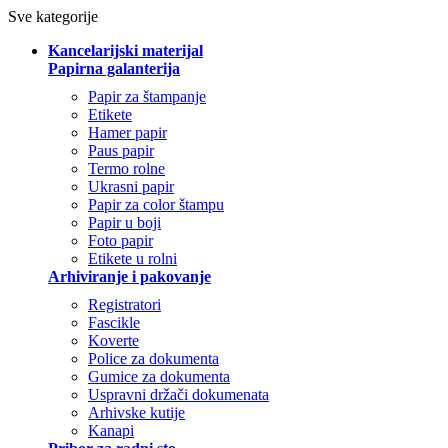
Sve kategorije
Kancelarijski materijal
Papirna galanterija
Papir za štampanje
Etikete
Hamer papir
Paus papir
Termo rolne
Ukrasni papir
Papir za color štampu
Papir u boji
Foto papir
Etikete u rolni
Arhiviranje i pakovanje
Registratori
Fascikle
Koverte
Police za dokumenta
Gumice za dokumenta
Uspravni držači dokumenata
Arhivske kutije
Kanapi