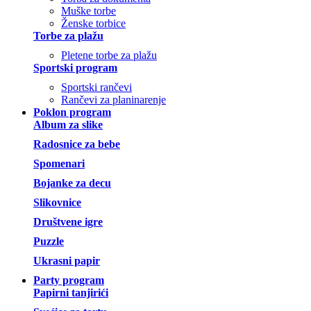
Muške torbe
Ženske torbice
Torbe za plažu
Pletene torbe za plažu
Sportski program
Sportski rančevi
Rančevi za planinarenje
Poklon program
Album za slike
Radosnice za bebe
Spomenari
Bojanke za decu
Slikovnice
Društvene igre
Puzzle
Ukrasni papir
Party program
Papirni tanjirići