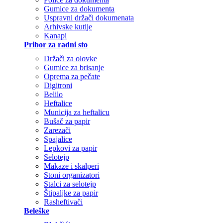
Gumice za dokumenta
Uspravni držači dokumenata
Arhivske kutije
Kanapi
Pribor za radni sto
Držači za olovke
Gumice za brisanje
Oprema za pečate
Digitroni
Belilo
Heftalice
Municija za heftalicu
Bušač za papir
Zarezači
Spajalice
Lepkovi za papir
Selotejp
Makaze i skalperi
Stoni organizatori
Stalci za selotejp
Štipaljke za papir
Rasheftivači
Beleške