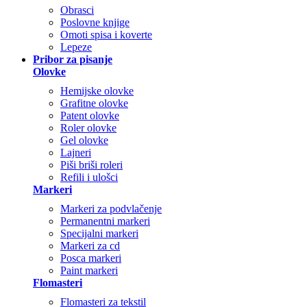
Obrasci
Poslovne knjige
Omoti spisa i koverte
Lepeze
Pribor za pisanje
Olovke
Hemijske olovke
Grafitne olovke
Patent olovke
Roler olovke
Gel olovke
Lajneri
Piši briši roleri
Refili i ulošci
Markeri
Markeri za podvlačenje
Permanentni markeri
Specijalni markeri
Markeri za cd
Posca markeri
Paint markeri
Flomasteri
Flomasteri za tekstil