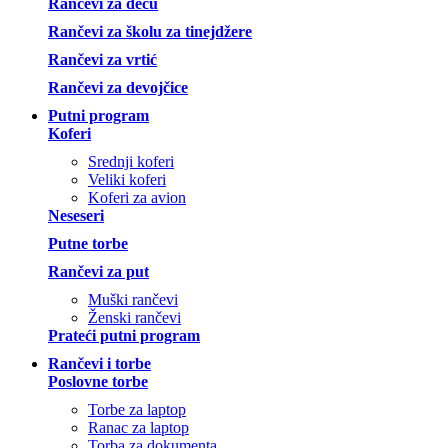
Rančevi za decu
Rančevi za školu za tinejdžere
Rančevi za vrtić
Rančevi za devojčice
Putni program
Koferi
Srednji koferi
Veliki koferi
Koferi za avion
Neseseri
Putne torbe
Rančevi za put
Muški rančevi
Ženski rančevi
Prateći putni program
Rančevi i torbe
Poslovne torbe
Torbe za laptop
Ranac za laptop
Torba za dokumenta