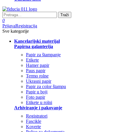
Traži
0
Prijava
Registracija
Sve kategorije
Kancelarijski materijal
Papirna galanterija
Papir za štampanje
Etikete
Hamer papir
Paus papir
Termo rolne
Ukrasni papir
Papir za color štampu
Papir u boji
Foto papir
Etikete u rolni
Arhiviranje i pakovanje
Registratori
Fascikle
Koverte
Police za dokumenta