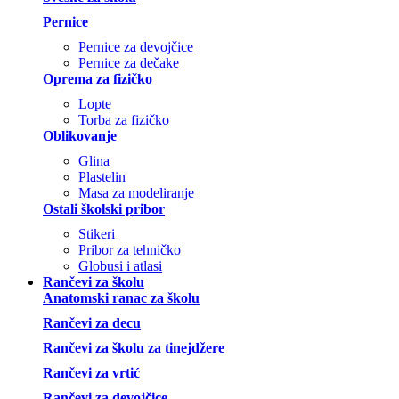
Pernice
Pernice za devojčice
Pernice za dečake
Oprema za fizičko
Lopte
Torba za fizičko
Oblikovanje
Glina
Plastelin
Masa za modeliranje
Ostali školski pribor
Stikeri
Pribor za tehničko
Globusi i atlasi
Rančevi za školu
Anatomski ranac za školu
Rančevi za decu
Rančevi za školu za tinejdžere
Rančevi za vrtić
Rančevi za devojčice