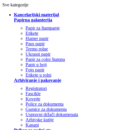
Sve kategorije
Kancelarijski materijal
Papirna galanterija
Papir za štampanje
Etikete
Hamer papir
Paus papir
Termo rolne
Ukrasni papir
Papir za color štampu
Papir u boji
Foto papir
Etikete u rolni
Arhiviranje i pakovanje
Registratori
Fascikle
Koverte
Police za dokumenta
Gumice za dokumenta
Uspravni držači dokumenata
Arhivske kutije
Kanapi