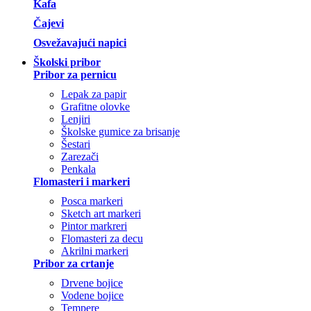
Kafa
Čajevi
Osvežavajući napici
Školski pribor
Pribor za pernicu
Lepak za papir
Grafitne olovke
Lenjiri
Školske gumice za brisanje
Šestari
Zarezači
Penkala
Flomasteri i markeri
Posca markeri
Sketch art markeri
Pintor markreri
Flomasteri za decu
Akrilni markeri
Pribor za crtanje
Drvene bojice
Vodene bojice
Tempere