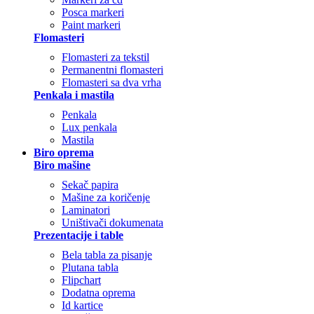
Posca markeri
Paint markeri
Flomasteri
Flomasteri za tekstil
Permanentni flomasteri
Flomasteri sa dva vrha
Penkala i mastila
Penkala
Lux penkala
Mastila
Biro oprema
Biro mašine
Sekač papira
Mašine za koričenje
Laminatori
Uništivači dokumenata
Prezentacije i table
Bela tabla za pisanje
Plutana tabla
Flipchart
Dodatna oprema
Id kartice