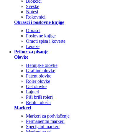
Blokčići
Sveske
Notesi
Rokovnici
Obrasci i poslovne knjige
Obrasci
Poslovne knjige
Omoti spisa i koverte
Lepeze
Pribor za pisanje
Olovke
Hemijske olovke
Grafitne olovke
Patent olovke
Roler olovke
Gel olovke
Lajneri
Piši briši roleri
Refili i ulošci
Markeri
Markeri za podvlačenje
Permanentni markeri
Specijalni markeri
Markeri za cd