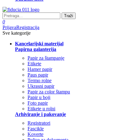
Traži
0
Prijava
Registracija
Sve kategorije
Kancelarijski materijal
Papirna galanterija
Papir za štampanje
Etikete
Hamer papir
Paus papir
Termo rolne
Ukrasni papir
Papir za color štampu
Papir u boji
Foto papir
Etikete u rolni
Arhiviranje i pakovanje
Registratori
Fascikle
Koverte
Police za dokumenta