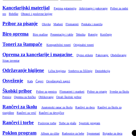
Kancelarijski materijal
Papirna galanterija
Arhiviranje i pakovanje
Pribor za radni
sto
Beleške
Obrasci i poslovne knjige
Pribor za pisanje
Olovke
Markeri
Flomasteri
Penkala i mastila
Biro oprema
Biro mašine
Prezentacije i table
Tehnika
Baterije
Koričenje
Toneri za štampače
Kompatibilni toneri
Originalni toneri
Oprema za kancelarije i magacine
Dymo etikete
Pakovanje
Obeležavanje
Sitan inventar
Održavanje higijene
Lična higijena
Sredstva za čišćenje
Dezinfekcija
Osveženje
Kafa
Čajevi
Osvežavajući napici
Školski pribor
Pribor za pernicu
Flomasteri i markeri
Pribor za crtanje
Sveske za školu
Pernice
Oprema za fizičko
Oblikovanje
Ostali školski pribor
Rančevi za školu
Anatomski ranac za školu
Rančevi za decu
Rančevi za školu za
tinejdžere
Rančevi za vrtić
Rančevi za devojčice
Rančevi i torbe
Poslovne torbe
Torbe za plažu
Sportski program
Poklon program
Album za slike
Radosnice za bebe
Spomenari
Bojanke za decu