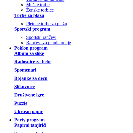
Muške torbe
Ženske torbice
Torbe za plažu
Pletene torbe za plažu
Sportski program
Sportski rančevi
Rančevi za planinarenje
Poklon program
Album za slike
Radosnice za bebe
Spomenari
Bojanke za decu
Slikovnice
Društvene igre
Puzzle
Ukrasni papir
Party program
Papirni tanjirići