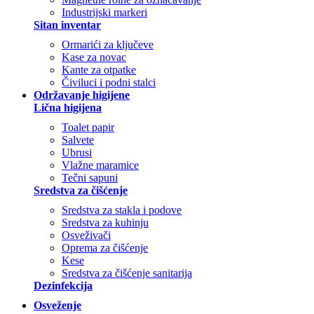
Industrijski markeri
Sitan inventar
Ormarići za ključeve
Kase za novac
Kante za otpatke
Čiviluci i podni stalci
Održavanje higijene
Lična higijena
Toalet papir
Salvete
Ubrusi
Vlažne maramice
Tečni sapuni
Sredstva za čišćenje
Sredstva za stakla i podove
Sredstva za kuhinju
Osveživači
Oprema za čišćenje
Kese
Sredstva za čišćenje sanitarija
Dezinfekcija
Osveženje