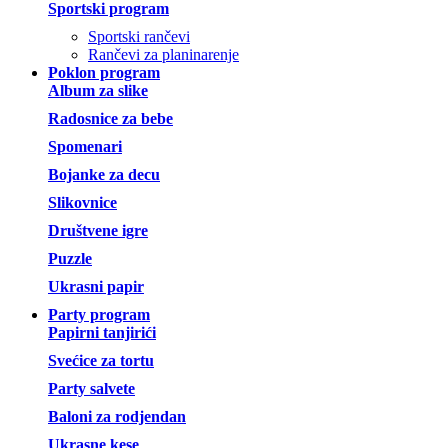
Sportski program
Sportski rančevi
Rančevi za planinarenje
Poklon program
Album za slike
Radosnice za bebe
Spomenari
Bojanke za decu
Slikovnice
Društvene igre
Puzzle
Ukrasni papir
Party program
Papirni tanjirići
Svećice za tortu
Party salvete
Baloni za rodjendan
Ukrasne kese