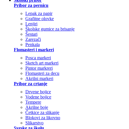
Školski pribor
Pribor za pernicu
Lepak za papir
Grafitne olovke
Lenjiri
Školske gumice za brisanje
Šestari
Zarezači
Penkala
Flomasteri i markeri
Posca markeri
Sketch art markeri
Pintor markreri
Flomasteri za decu
Akrilni markeri
Pribor za crtanje
Drvene bojice
Vodene bojice
Tempere
Akrilne boje
Četkice za slikanje
Blokovi za likovno
Slikarstvo
Sveske za školu