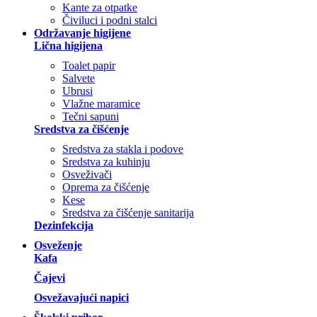
Kante za otpatke
Čiviluci i podni stalci
Održavanje higijene
Lična higijena
Toalet papir
Salvete
Ubrusi
Vlažne maramice
Tečni sapuni
Sredstva za čišćenje
Sredstva za stakla i podove
Sredstva za kuhinju
Osveživači
Oprema za čišćenje
Kese
Sredstva za čišćenje sanitarija
Dezinfekcija
Osveženje
Kafa
Čajevi
Osvežavajući napici