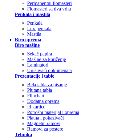
Permanentni flomasteri
Flomasteri sa dva vrha
Penkala i mastila
Penkala
Lux penkala
Mastila
Biro oprema
Biro mašine
Sekač papira
Mašine za koričenje
Laminatori
Uništivači dokumenata
Prezentacije i table
Bela tabla za pisanje
Plutana tabla
Flipchart
Dodatna oprema
Id kartice
Potrošni materijal i oprema
Platna i pokazivači
Magnetni ramovi
Ramovi za postere
Tehnika