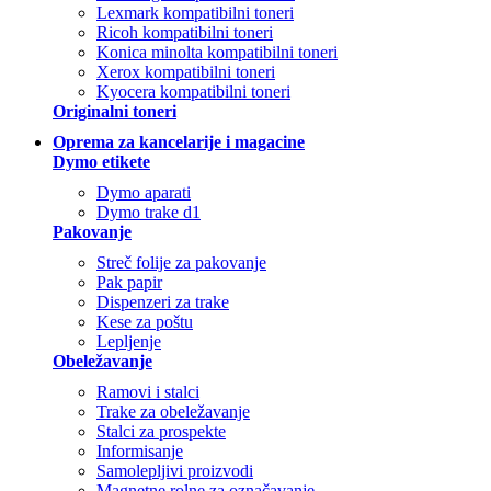
Lexmark kompatibilni toneri
Ricoh kompatibilni toneri
Konica minolta kompatibilni toneri
Xerox kompatibilni toneri
Kyocera kompatibilni toneri
Originalni toneri
Oprema za kancelarije i magacine
Dymo etikete
Dymo aparati
Dymo trake d1
Pakovanje
Streč folije za pakovanje
Pak papir
Dispenzeri za trake
Kese za poštu
Lepljenje
Obeležavanje
Ramovi i stalci
Trake za obeležavanje
Stalci za prospekte
Informisanje
Samolepljivi proizvodi
Magnetne rolne za označavanje