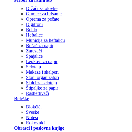
Pribor za radni sto
Držači za olovke
Gumice za brisanje
Oprema za pečate
Digitroni
Belilo
Heftalice
Municija za heftalicu
Bušač za papir
Zarezači
Spajalice
Lepkovi za papir
Selotejp
Makaze i skalperi
Stoni organizatori
Stalci za selotejp
Štipaljke za papir
Rasheftivači
Beleške
Blokčići
Sveske
Notesi
Rokovnici
Obrasci i poslovne knjige