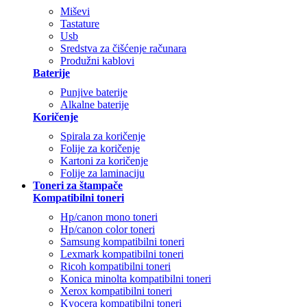
Miševi
Tastature
Usb
Sredstva za čišćenje računara
Produžni kablovi
Baterije
Punjive baterije
Alkalne baterije
Koričenje
Spirala za koričenje
Folije za koričenje
Kartoni za koričenje
Folije za laminaciju
Toneri za štampače
Kompatibilni toneri
Hp/canon mono toneri
Hp/canon color toneri
Samsung kompatibilni toneri
Lexmark kompatibilni toneri
Ricoh kompatibilni toneri
Konica minolta kompatibilni toneri
Xerox kompatibilni toneri
Kyocera kompatibilni toneri