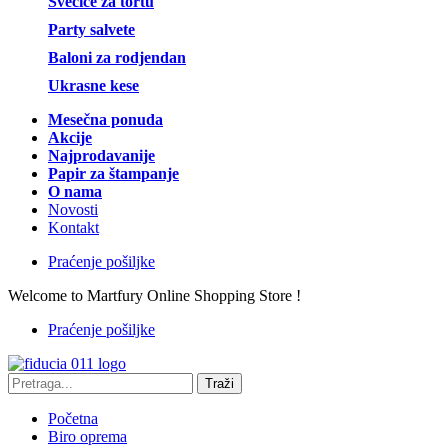
Svećice za tortu
Party salvete
Baloni za rodjendan
Ukrasne kese
Mesečna ponuda
Akcije
Najprodavanije
Papir za štampanje
O nama
Novosti
Kontakt
Praćenje pošiljke
Welcome to Martfury Online Shopping Store !
Praćenje pošiljke
Traži
Početna
Biro oprema