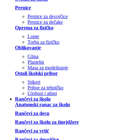
Pernice
Pernice za devojčice
Pernice za dečake
Oprema za fizičko
Lopte
Torba za fizičko
Oblikovanje
Glina
Plastelin
Masa za modeliranje
Ostali školski pribor
Stikeri
Pribor za tehničko
Globusi i atlasi
Rančevi za školu
Anatomski ranac za školu
Rančevi za decu
Rančevi za školu za tinejdžere
Rančevi za vrtić
Rančevi za devojčice