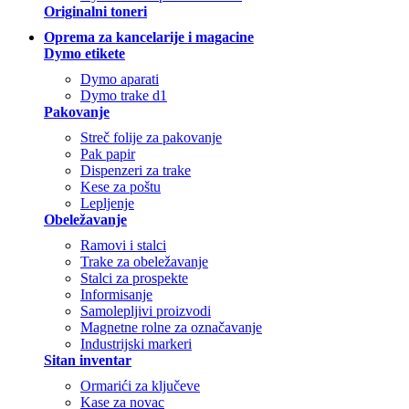
Originalni toneri
Oprema za kancelarije i magacine
Dymo etikete
Dymo aparati
Dymo trake d1
Pakovanje
Streč folije za pakovanje
Pak papir
Dispenzeri za trake
Kese za poštu
Lepljenje
Obeležavanje
Ramovi i stalci
Trake za obeležavanje
Stalci za prospekte
Informisanje
Samolepljivi proizvodi
Magnetne rolne za označavanje
Industrijski markeri
Sitan inventar
Ormarići za ključeve
Kase za novac