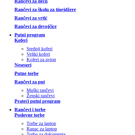
Rančevi za decu
Rančevi za školu za tinejdžere
Rančevi za vrtić
Rančevi za devojčice
Putni program
Koferi
Srednji koferi
Veliki koferi
Koferi za avion
Neseseri
Putne torbe
Rančevi za put
Muški rančevi
Ženski rančevi
Prateći putni program
Rančevi i torbe
Poslovne torbe
Torbe za laptop
Ranac za laptop
Torba za dokumenta