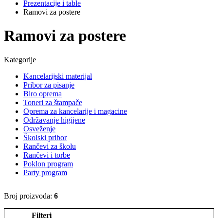
Prezentacije i table
Ramovi za postere
Ramovi za postere
Kategorije
Kancelarijski materijal
Pribor za pisanje
Biro oprema
Toneri za štampače
Oprema za kancelarije i magacine
Održavanje higijene
Osveženje
Školski pribor
Rančevi za školu
Rančevi i torbe
Poklon program
Party program
Broj proizvoda:
6
Filteri