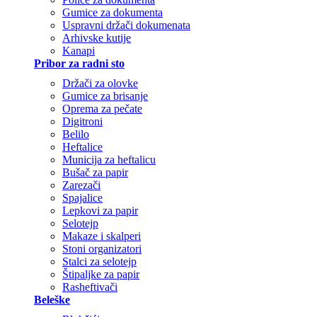
Gumice za dokumenta
Uspravni držači dokumenata
Arhivske kutije
Kanapi
Pribor za radni sto
Držači za olovke
Gumice za brisanje
Oprema za pečate
Digitroni
Belilo
Heftalice
Municija za heftalicu
Bušač za papir
Zarezači
Spajalice
Lepkovi za papir
Selotejp
Makaze i skalperi
Stoni organizatori
Stalci za selotejp
Štipaljke za papir
Rasheftivači
Beleške