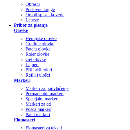
Obrasci
Poslovne knjige
Omoti spisa i koverte
Lepeze
Pribor za pisanje
Olovke
Hemijske olovke
Grafitne olovke
Patent olovke
Roler olovke
Gel olovke
Lajneri
Piši briši roleri
Refili i ulošci
Markeri
Markeri za podvlačenje
Permanentni markeri
Specijalni markeri
Markeri za cd
Posca markeri
Paint markeri
Flomasteri
Flomasteri za tekstil