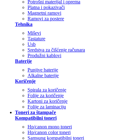
Potrošni materijal i oprema
Platna i pokazivači
Magnetni ramovi
Ramovi za postere
Tehnika
Miševi
Tastature
Usb
Sredstva za čišćenje računara
Produžni kablovi
Baterije
Punjive baterije
Alkalne baterije
Koričenje
Spirala za koričenje
Folije za koričenje
Kartoni za koričenje
Folije za laminaciju
Toneri za štampače
Kompatibilni toneri
Hp/canon mono toneri
Hp/canon color toneri
Samsung kompatibilni toneri