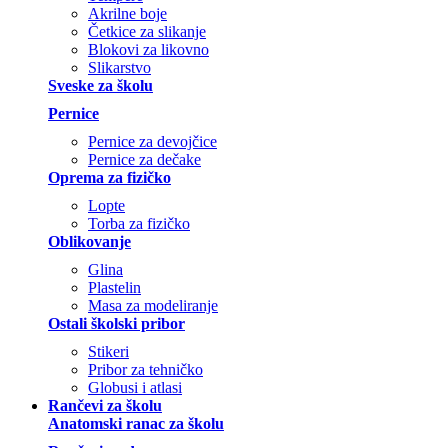
Akrilne boje
Četkice za slikanje
Blokovi za likovno
Slikarstvo
Sveske za školu
Pernice
Pernice za devojčice
Pernice za dečake
Oprema za fizičko
Lopte
Torba za fizičko
Oblikovanje
Glina
Plastelin
Masa za modeliranje
Ostali školski pribor
Stikeri
Pribor za tehničko
Globusi i atlasi
Rančevi za školu
Anatomski ranac za školu