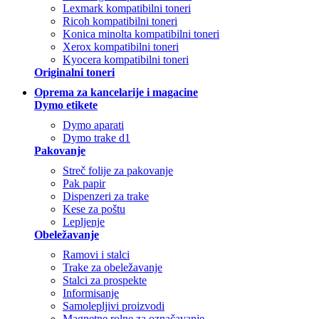
Lexmark kompatibilni toneri
Ricoh kompatibilni toneri
Konica minolta kompatibilni toneri
Xerox kompatibilni toneri
Kyocera kompatibilni toneri
Originalni toneri
Oprema za kancelarije i magacine
Dymo etikete
Dymo aparati
Dymo trake d1
Pakovanje
Streč folije za pakovanje
Pak papir
Dispenzeri za trake
Kese za poštu
Lepljenje
Obeležavanje
Ramovi i stalci
Trake za obeležavanje
Stalci za prospekte
Informisanje
Samolepljivi proizvodi
Magnetne rolne za označavanje