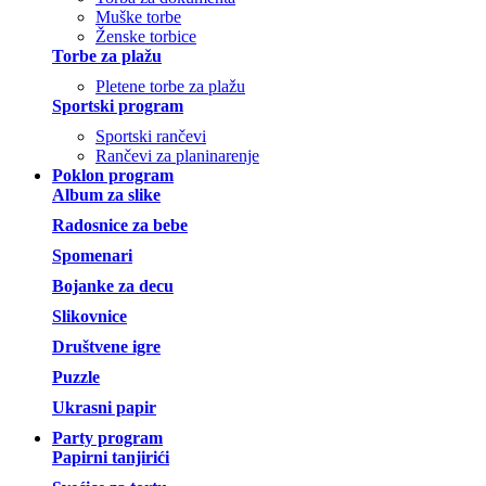
Muške torbe
Ženske torbice
Torbe za plažu
Pletene torbe za plažu
Sportski program
Sportski rančevi
Rančevi za planinarenje
Poklon program
Album za slike
Radosnice za bebe
Spomenari
Bojanke za decu
Slikovnice
Društvene igre
Puzzle
Ukrasni papir
Party program
Papirni tanjirići