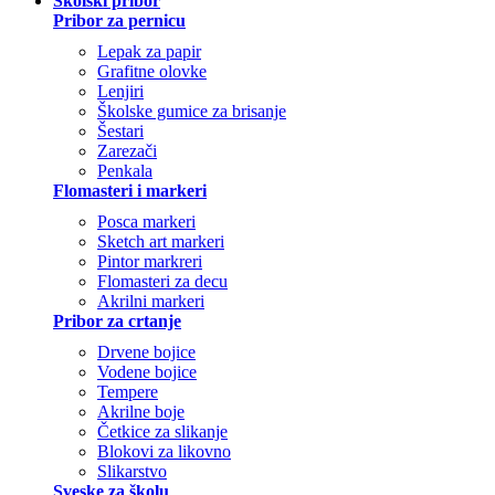
Školski pribor
Pribor za pernicu
Lepak za papir
Grafitne olovke
Lenjiri
Školske gumice za brisanje
Šestari
Zarezači
Penkala
Flomasteri i markeri
Posca markeri
Sketch art markeri
Pintor markreri
Flomasteri za decu
Akrilni markeri
Pribor za crtanje
Drvene bojice
Vodene bojice
Tempere
Akrilne boje
Četkice za slikanje
Blokovi za likovno
Slikarstvo
Sveske za školu