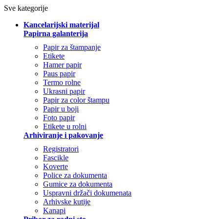
Sve kategorije
Kancelarijski materijal
Papirna galanterija
Papir za štampanje
Etikete
Hamer papir
Paus papir
Termo rolne
Ukrasni papir
Papir za color štampu
Papir u boji
Foto papir
Etikete u rolni
Arhiviranje i pakovanje
Registratori
Fascikle
Koverte
Police za dokumenta
Gumice za dokumenta
Uspravni držači dokumenata
Arhivske kutije
Kanapi