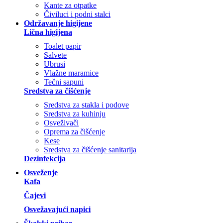
Kante za otpatke
Čiviluci i podni stalci
Održavanje higijene
Lična higijena
Toalet papir
Salvete
Ubrusi
Vlažne maramice
Tečni sapuni
Sredstva za čišćenje
Sredstva za stakla i podove
Sredstva za kuhinju
Osveživači
Oprema za čišćenje
Kese
Sredstva za čišćenje sanitarija
Dezinfekcija
Osveženje
Kafa
Čajevi
Osvežavajući napici