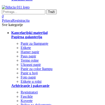
Traži
0
Prijava
Registracija
Sve kategorije
Kancelarijski materijal
Papirna galanterija
Papir za štampanje
Etikete
Hamer papir
Paus papir
Termo rolne
Ukrasni papir
Papir za color štampu
Papir u boji
Foto papir
Etikete u rolni
Arhiviranje i pakovanje
Registratori
Fascikle
Koverte
Police za dokumenta