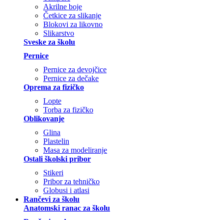
Akrilne boje
Četkice za slikanje
Blokovi za likovno
Slikarstvo
Sveske za školu
Pernice
Pernice za devojčice
Pernice za dečake
Oprema za fizičko
Lopte
Torba za fizičko
Oblikovanje
Glina
Plastelin
Masa za modeliranje
Ostali školski pribor
Stikeri
Pribor za tehničko
Globusi i atlasi
Rančevi za školu
Anatomski ranac za školu