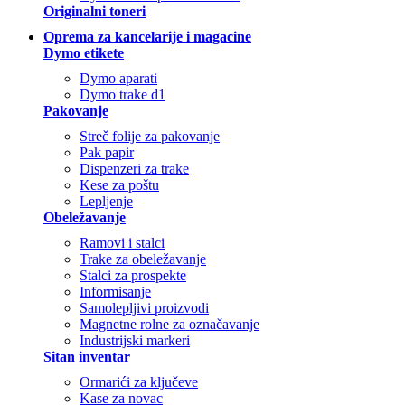
Originalni toneri
Oprema za kancelarije i magacine
Dymo etikete
Dymo aparati
Dymo trake d1
Pakovanje
Streč folije za pakovanje
Pak papir
Dispenzeri za trake
Kese za poštu
Lepljenje
Obeležavanje
Ramovi i stalci
Trake za obeležavanje
Stalci za prospekte
Informisanje
Samolepljivi proizvodi
Magnetne rolne za označavanje
Industrijski markeri
Sitan inventar
Ormarići za ključeve
Kase za novac