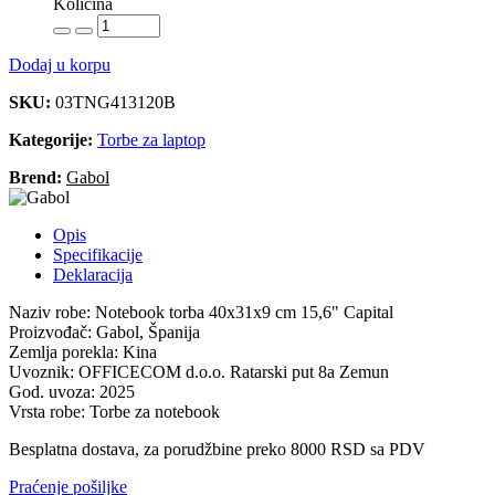
Količina
Dodaj u korpu
SKU:
03TNG413120B
Kategorije:
Torbe za laptop
Brend:
Gabol
Opis
Specifikacije
Deklaracija
Naziv robe: Notebook torba 40x31x9 cm 15,6" Capital
Proizvođač: Gabol, Španija
Zemlja porekla: Kina
Uvoznik: OFFICECOM d.o.o. Ratarski put 8a Zemun
God. uvoza: 2025
Vrsta robe: Torbe za notebook
Besplatna dostava, za porudžbine preko 8000 RSD sa PDV
Praćenje pošiljke