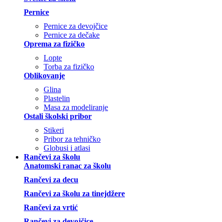
Pernice
Pernice za devojčice
Pernice za dečake
Oprema za fizičko
Lopte
Torba za fizičko
Oblikovanje
Glina
Plastelin
Masa za modeliranje
Ostali školski pribor
Stikeri
Pribor za tehničko
Globusi i atlasi
Rančevi za školu
Anatomski ranac za školu
Rančevi za decu
Rančevi za školu za tinejdžere
Rančevi za vrtić
Rančevi za devojčice