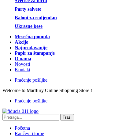
Svećice za tortu
Party salvete
Baloni za rodjendan
Ukrasne kese
Mesečna ponuda
Akcije
Najprodavanije
Papir za štampanje
O nama
Novosti
Kontakt
Praćenje pošiljke
Welcome to Martfury Online Shopping Store !
Praćenje pošiljke
Traži
Početna
Rančevi i torbe