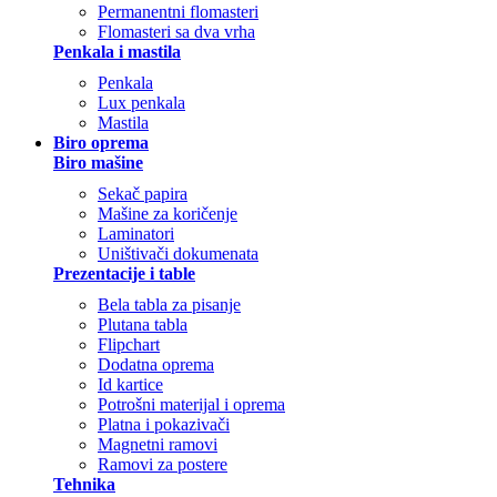
Permanentni flomasteri
Flomasteri sa dva vrha
Penkala i mastila
Penkala
Lux penkala
Mastila
Biro oprema
Biro mašine
Sekač papira
Mašine za koričenje
Laminatori
Uništivači dokumenata
Prezentacije i table
Bela tabla za pisanje
Plutana tabla
Flipchart
Dodatna oprema
Id kartice
Potrošni materijal i oprema
Platna i pokazivači
Magnetni ramovi
Ramovi za postere
Tehnika