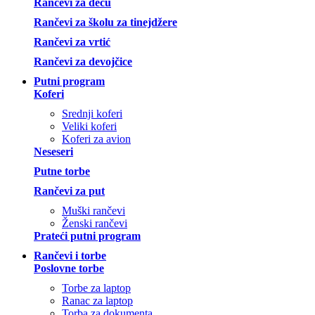
Rančevi za decu
Rančevi za školu za tinejdžere
Rančevi za vrtić
Rančevi za devojčice
Putni program
Koferi
Srednji koferi
Veliki koferi
Koferi za avion
Neseseri
Putne torbe
Rančevi za put
Muški rančevi
Ženski rančevi
Prateći putni program
Rančevi i torbe
Poslovne torbe
Torbe za laptop
Ranac za laptop
Torba za dokumenta