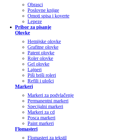
Obrasci
Poslovne knjige
Omoti spisa i koverte
Lepeze
Pribor za pisanje
Olovke
Hemijske olovke
Grafitne olovke
Patent olovke
Roler olovke
Gel olovke
Lajneri
Piši briši roleri
Refili i ulošci
Markeri
Markeri za podvlačenje
Permanentni markeri
Specijalni markeri
Markeri za cd
Posca markeri
Paint markeri
Flomasteri
Flomasteri za tekstil