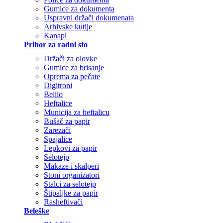
Gumice za dokumenta
Uspravni držači dokumenata
Arhivske kutije
Kanapi
Pribor za radni sto
Držači za olovke
Gumice za brisanje
Oprema za pečate
Digitroni
Belilo
Heftalice
Municija za heftalicu
Bušač za papir
Zarezači
Spajalice
Lepkovi za papir
Selotejp
Makaze i skalperi
Stoni organizatori
Stalci za selotejp
Štipaljke za papir
Rasheftivači
Beleške