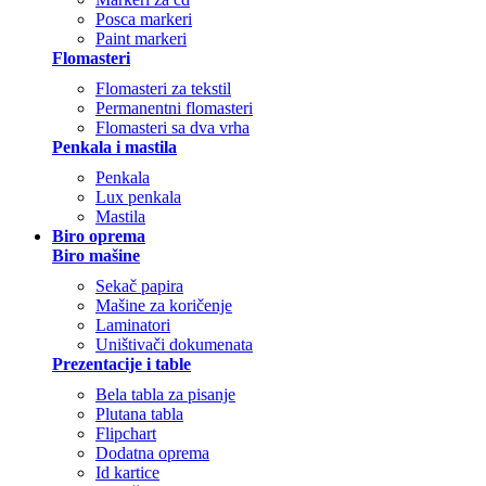
Posca markeri
Paint markeri
Flomasteri
Flomasteri za tekstil
Permanentni flomasteri
Flomasteri sa dva vrha
Penkala i mastila
Penkala
Lux penkala
Mastila
Biro oprema
Biro mašine
Sekač papira
Mašine za koričenje
Laminatori
Uništivači dokumenata
Prezentacije i table
Bela tabla za pisanje
Plutana tabla
Flipchart
Dodatna oprema
Id kartice