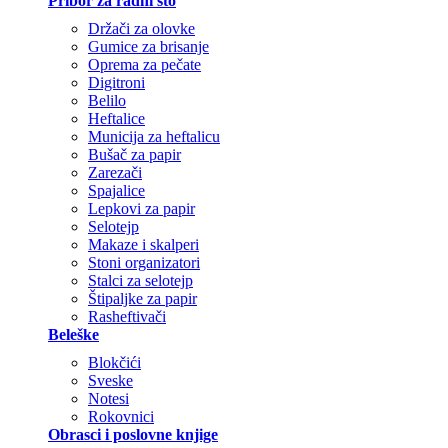
Pribor za radni sto
Držači za olovke
Gumice za brisanje
Oprema za pečate
Digitroni
Belilo
Heftalice
Municija za heftalicu
Bušač za papir
Zarezači
Spajalice
Lepkovi za papir
Selotejp
Makaze i skalperi
Stoni organizatori
Stalci za selotejp
Štipaljke za papir
Rasheftivači
Beleške
Blokčići
Sveske
Notesi
Rokovnici
Obrasci i poslovne knjige