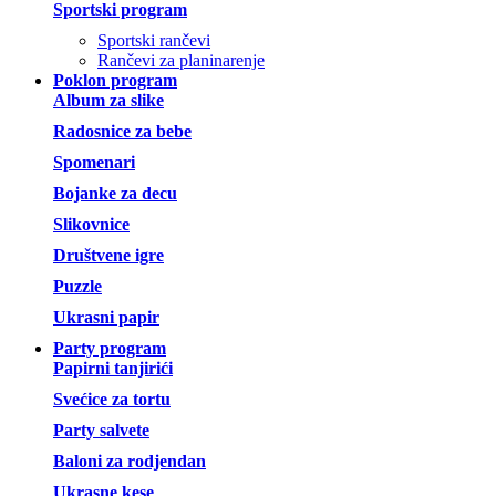
Sportski program
Sportski rančevi
Rančevi za planinarenje
Poklon program
Album za slike
Radosnice za bebe
Spomenari
Bojanke za decu
Slikovnice
Društvene igre
Puzzle
Ukrasni papir
Party program
Papirni tanjirići
Svećice za tortu
Party salvete
Baloni za rodjendan
Ukrasne kese