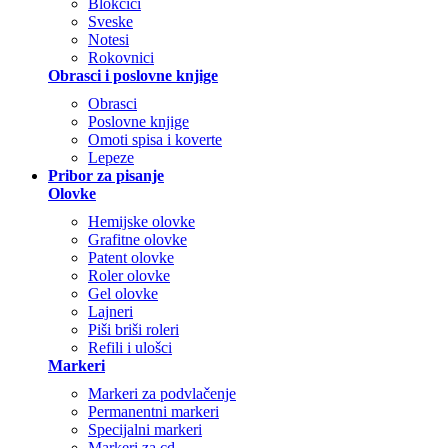
Blokčići
Sveske
Notesi
Rokovnici
Obrasci i poslovne knjige
Obrasci
Poslovne knjige
Omoti spisa i koverte
Lepeze
Pribor za pisanje
Olovke
Hemijske olovke
Grafitne olovke
Patent olovke
Roler olovke
Gel olovke
Lajneri
Piši briši roleri
Refili i ulošci
Markeri
Markeri za podvlačenje
Permanentni markeri
Specijalni markeri
Markeri za cd