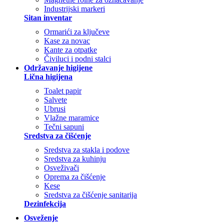
Industrijski markeri
Sitan inventar
Ormarići za ključeve
Kase za novac
Kante za otpatke
Čiviluci i podni stalci
Održavanje higijene
Lična higijena
Toalet papir
Salvete
Ubrusi
Vlažne maramice
Tečni sapuni
Sredstva za čišćenje
Sredstva za stakla i podove
Sredstva za kuhinju
Osveživači
Oprema za čišćenje
Kese
Sredstva za čišćenje sanitarija
Dezinfekcija
Osveženje