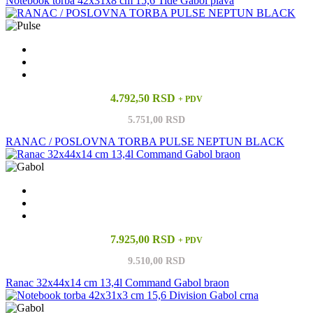
Notebook torba 42x31x8 cm 15,6 Tide Gabol plava
4.792,50 RSD
+ PDV
5.751,00 RSD
RANAC / POSLOVNA TORBA PULSE NEPTUN BLACK
7.925,00 RSD
+ PDV
9.510,00 RSD
Ranac 32x44x14 cm 13,4l Command Gabol braon