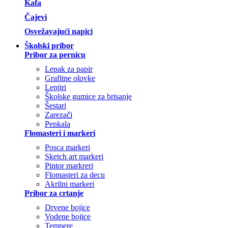
Kafa
Čajevi
Osvežavajući napici
Školski pribor
Pribor za pernicu
Lepak za papir
Grafitne olovke
Lenjiri
Školske gumice za brisanje
Šestari
Zarezači
Penkala
Flomasteri i markeri
Posca markeri
Sketch art markeri
Pintor markreri
Flomasteri za decu
Akrilni markeri
Pribor za crtanje
Drvene bojice
Vodene bojice
Tempere