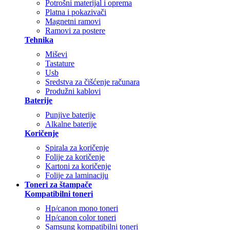
Potrošni materijal i oprema
Platna i pokazivači
Magnetni ramovi
Ramovi za postere
Tehnika
Miševi
Tastature
Usb
Sredstva za čišćenje računara
Produžni kablovi
Baterije
Punjive baterije
Alkalne baterije
Koričenje
Spirala za koričenje
Folije za koričenje
Kartoni za koričenje
Folije za laminaciju
Toneri za štampače
Kompatibilni toneri
Hp/canon mono toneri
Hp/canon color toneri
Samsung kompatibilni toneri