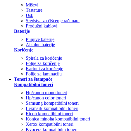
Miševi
Tastature
Usb
Sredstva za čišćenje računara
Produžni kablovi
Baterije
Punjive baterije
Alkalne baterije
Koričenje
Spirala za koričenje
Folije za koričenje
Kartoni za koričenje
Folije za laminaciju
Toneri za štampače
Kompatibilni toneri
Hp/canon mono toneri
Hp/canon color toneri
Samsung kompatibilni toneri
Lexmark kompatibilni toneri
Ricoh kompatibilni toneri
Konica minolta kompatibilni toneri
Xerox kompatibilni toneri
Kyocera kompatibilni toneri