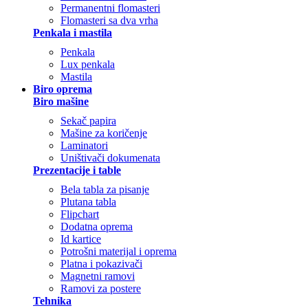
Permanentni flomasteri
Flomasteri sa dva vrha
Penkala i mastila
Penkala
Lux penkala
Mastila
Biro oprema
Biro mašine
Sekač papira
Mašine za koričenje
Laminatori
Uništivači dokumenata
Prezentacije i table
Bela tabla za pisanje
Plutana tabla
Flipchart
Dodatna oprema
Id kartice
Potrošni materijal i oprema
Platna i pokazivači
Magnetni ramovi
Ramovi za postere
Tehnika