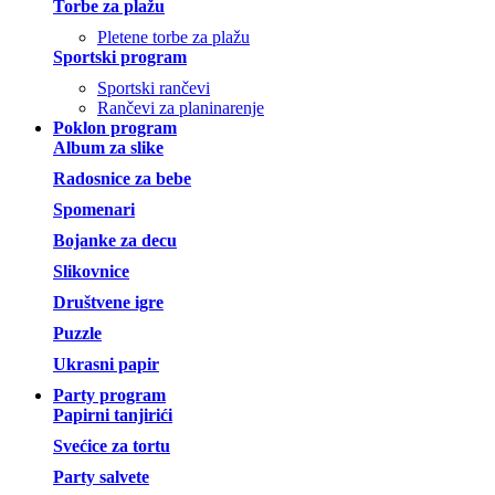
Torbe za plažu
Pletene torbe za plažu
Sportski program
Sportski rančevi
Rančevi za planinarenje
Poklon program
Album za slike
Radosnice za bebe
Spomenari
Bojanke za decu
Slikovnice
Društvene igre
Puzzle
Ukrasni papir
Party program
Papirni tanjirići
Svećice za tortu
Party salvete