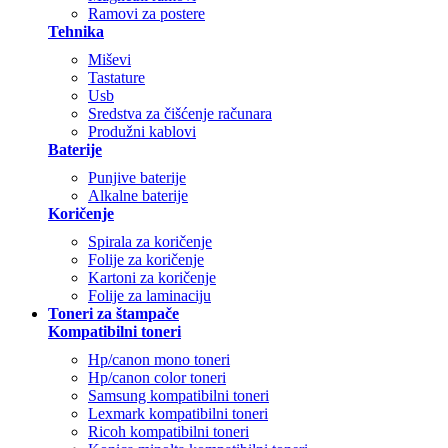
Ramovi za postere
Tehnika
Miševi
Tastature
Usb
Sredstva za čišćenje računara
Produžni kablovi
Baterije
Punjive baterije
Alkalne baterije
Koričenje
Spirala za koričenje
Folije za koričenje
Kartoni za koričenje
Folije za laminaciju
Toneri za štampače
Kompatibilni toneri
Hp/canon mono toneri
Hp/canon color toneri
Samsung kompatibilni toneri
Lexmark kompatibilni toneri
Ricoh kompatibilni toneri