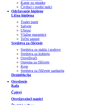
Kante za otpatke
Čiviluci i podni stalci
Održavanje higijene
Lična higijena
Toalet papir
Salvete
Ubrusi
Vlažne maramice
Tečni sapuni
Sredstva za čišćenje
Sredstva za stakla i podove
Sredstva za kuhinju
Osveživači
Oprema za čišćenje
Kese
Sredstva za čišćenje sanitarija
Dezinfekcija
Osveženje
Kafa
Čajevi
Osvežavajući napici