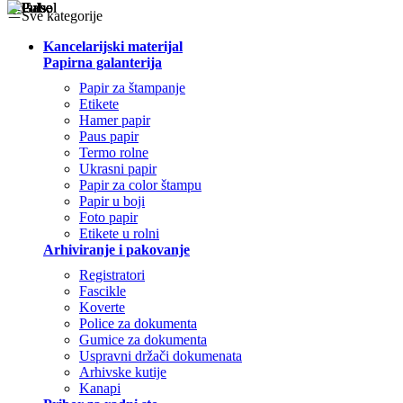
Sve kategorije
Kancelarijski materijal
Papirna galanterija
Papir za štampanje
Etikete
Hamer papir
Paus papir
Termo rolne
Ukrasni papir
Papir za color štampu
Papir u boji
Foto papir
Etikete u rolni
Arhiviranje i pakovanje
Registratori
Fascikle
Koverte
Police za dokumenta
Gumice za dokumenta
Uspravni držači dokumenata
Arhivske kutije
Kanapi