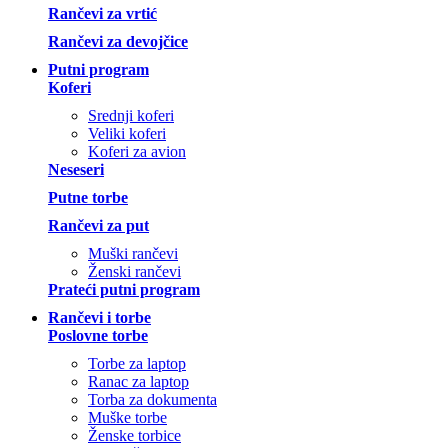
Rančevi za vrtić
Rančevi za devojčice
Putni program
Koferi
Srednji koferi
Veliki koferi
Koferi za avion
Neseseri
Putne torbe
Rančevi za put
Muški rančevi
Ženski rančevi
Prateći putni program
Rančevi i torbe
Poslovne torbe
Torbe za laptop
Ranac za laptop
Torba za dokumenta
Muške torbe
Ženske torbice