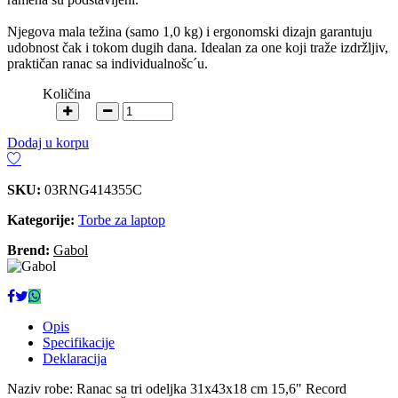
Njegova mala težina (samo 1,0 kg) i ergonomski dizajn garantuju
udobnost čak i tokom dugih dana. Idealan za one koji traže izdržljiv,
praktičan ranac sa individualnošc´u.
Količina
Dodaj u korpu
SKU:
03RNG414355C
Kategorije:
Torbe za laptop
Brend:
Gabol
Opis
Specifikacije
Deklaracija
Naziv robe: Ranac sa tri odeljka 31x43x18 cm 15,6" Record