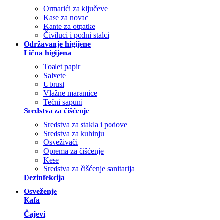
Ormarići za ključeve
Kase za novac
Kante za otpatke
Čiviluci i podni stalci
Održavanje higijene
Lična higijena
Toalet papir
Salvete
Ubrusi
Vlažne maramice
Tečni sapuni
Sredstva za čišćenje
Sredstva za stakla i podove
Sredstva za kuhinju
Osveživači
Oprema za čišćenje
Kese
Sredstva za čišćenje sanitarija
Dezinfekcija
Osveženje
Kafa
Čajevi