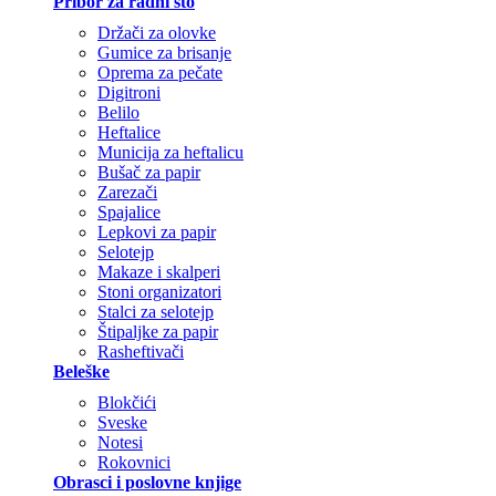
Pribor za radni sto
Držači za olovke
Gumice za brisanje
Oprema za pečate
Digitroni
Belilo
Heftalice
Municija za heftalicu
Bušač za papir
Zarezači
Spajalice
Lepkovi za papir
Selotejp
Makaze i skalperi
Stoni organizatori
Stalci za selotejp
Štipaljke za papir
Rasheftivači
Beleške
Blokčići
Sveske
Notesi
Rokovnici
Obrasci i poslovne knjige