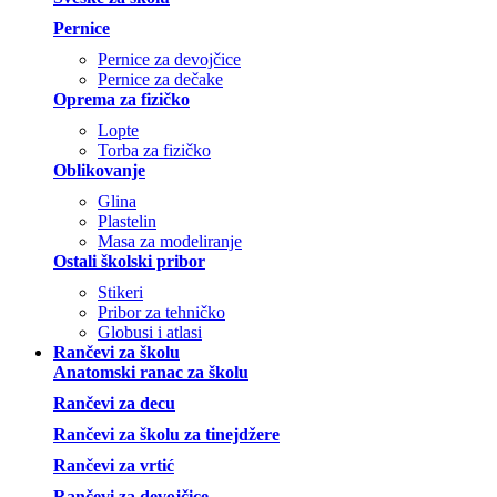
Pernice
Pernice za devojčice
Pernice za dečake
Oprema za fizičko
Lopte
Torba za fizičko
Oblikovanje
Glina
Plastelin
Masa za modeliranje
Ostali školski pribor
Stikeri
Pribor za tehničko
Globusi i atlasi
Rančevi za školu
Anatomski ranac za školu
Rančevi za decu
Rančevi za školu za tinejdžere
Rančevi za vrtić
Rančevi za devojčice