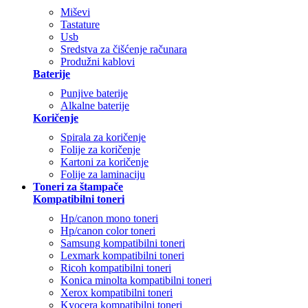
Miševi
Tastature
Usb
Sredstva za čišćenje računara
Produžni kablovi
Baterije
Punjive baterije
Alkalne baterije
Koričenje
Spirala za koričenje
Folije za koričenje
Kartoni za koričenje
Folije za laminaciju
Toneri za štampače
Kompatibilni toneri
Hp/canon mono toneri
Hp/canon color toneri
Samsung kompatibilni toneri
Lexmark kompatibilni toneri
Ricoh kompatibilni toneri
Konica minolta kompatibilni toneri
Xerox kompatibilni toneri
Kyocera kompatibilni toneri