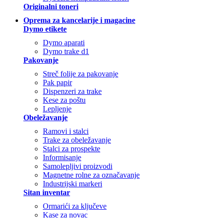
Originalni toneri
Oprema za kancelarije i magacine
Dymo etikete
Dymo aparati
Dymo trake d1
Pakovanje
Streč folije za pakovanje
Pak papir
Dispenzeri za trake
Kese za poštu
Lepljenje
Obeležavanje
Ramovi i stalci
Trake za obeležavanje
Stalci za prospekte
Informisanje
Samolepljivi proizvodi
Magnetne rolne za označavanje
Industrijski markeri
Sitan inventar
Ormarići za ključeve
Kase za novac