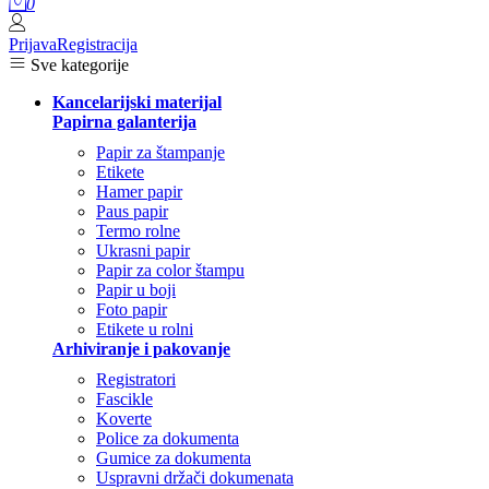
0
Prijava
Registracija
Sve kategorije
Kancelarijski materijal
Papirna galanterija
Papir za štampanje
Etikete
Hamer papir
Paus papir
Termo rolne
Ukrasni papir
Papir za color štampu
Papir u boji
Foto papir
Etikete u rolni
Arhiviranje i pakovanje
Registratori
Fascikle
Koverte
Police za dokumenta
Gumice za dokumenta
Uspravni držači dokumenata