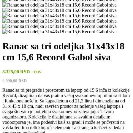
Ranac sa tri odeljka 31x43x18
cm 15,6 Record Gabol siva
8.325,00 RSD
+ PDV
9.990,00 RSD
Ranac sa tri pregrade i prostorom za laptop od 15,6 inča iz kolekcije
Record, dizajniran da vas prati u vašoj svakodnevnoj rutini sa stilom
i funkcionalnošc´u. Sa kapacitetom od 21,2 litra i dimenzijama od
31 x 43 x 18 cm, nudi savršen prostor za nošenje vašeg laptopa i
svega što vam je potrebno svakodnevno zahvaljujuc´i svom
organizatoru. Kolekcija je dizajnirana sa svakim detaljem:
vodootporan je, ima podesivi kaiš za grudi i može se pričvrstiti na
vaš kofer. Ima reflektujuc´e elemente sa strane, a kaiševi za leđa i
ramena su podstavljeni.