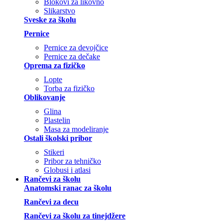
Blokovi za likovno
Slikarstvo
Sveske za školu
Pernice
Pernice za devojčice
Pernice za dečake
Oprema za fizičko
Lopte
Torba za fizičko
Oblikovanje
Glina
Plastelin
Masa za modeliranje
Ostali školski pribor
Stikeri
Pribor za tehničko
Globusi i atlasi
Rančevi za školu
Anatomski ranac za školu
Rančevi za decu
Rančevi za školu za tinejdžere