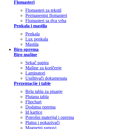
Flomasteri
Flomasteri za tekstil
Permanentni flomasteri
Flomasteri sa dva vrha
Penkala i mastila
Penkala
Lux penkala
Mastila
Biro oprema
Biro mašine
Sekač papira
Mašine za koričenje
Laminatori
Uništivači dokumenata
Prezentacije i table
Bela tabla za pisanje
Plutana tabla
Flipchart
Dodatna oprema
Id kartice
Potrošni materijal i oprema
Platna i pokazivači
Magnetni ramovi