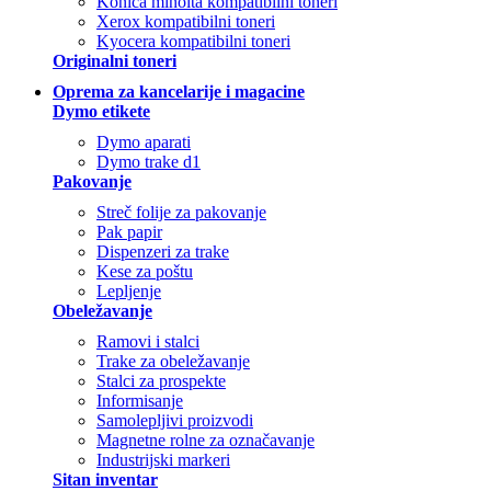
Konica minolta kompatibilni toneri
Xerox kompatibilni toneri
Kyocera kompatibilni toneri
Originalni toneri
Oprema za kancelarije i magacine
Dymo etikete
Dymo aparati
Dymo trake d1
Pakovanje
Streč folije za pakovanje
Pak papir
Dispenzeri za trake
Kese za poštu
Lepljenje
Obeležavanje
Ramovi i stalci
Trake za obeležavanje
Stalci za prospekte
Informisanje
Samolepljivi proizvodi
Magnetne rolne za označavanje
Industrijski markeri
Sitan inventar