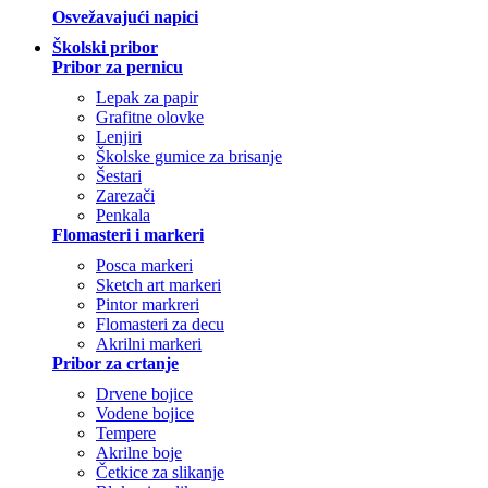
Osvežavajući napici
Školski pribor
Pribor za pernicu
Lepak za papir
Grafitne olovke
Lenjiri
Školske gumice za brisanje
Šestari
Zarezači
Penkala
Flomasteri i markeri
Posca markeri
Sketch art markeri
Pintor markreri
Flomasteri za decu
Akrilni markeri
Pribor za crtanje
Drvene bojice
Vodene bojice
Tempere
Akrilne boje
Četkice za slikanje