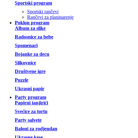
Sportski program
Sportski rančevi
Rančevi za planinarenje
Poklon program
Album za slike
Radosnice za bebe
Spomenari
Bojanke za decu
Slikovnice
Društvene igre
Puzzle
Ukrasni papir
Party program
Papirni tanjirići
Svećice za tortu
Party salvete
Baloni za rodjendan
Ukrasne kese