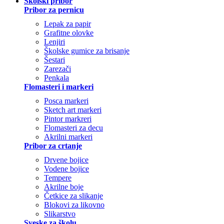
Školski pribor
Pribor za pernicu
Lepak za papir
Grafitne olovke
Lenjiri
Školske gumice za brisanje
Šestari
Zarezači
Penkala
Flomasteri i markeri
Posca markeri
Sketch art markeri
Pintor markreri
Flomasteri za decu
Akrilni markeri
Pribor za crtanje
Drvene bojice
Vodene bojice
Tempere
Akrilne boje
Četkice za slikanje
Blokovi za likovno
Slikarstvo
Sveske za školu