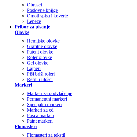
Obrasci
Poslovne knjige
Omoti spisa i koverte
Lepeze
Pribor za pisanje
Olovke
Hemijske olovke
Grafitne olovke
Patent olovke
Roler olovke
Gel olovke
Lajneri
Piši briši roleri
Refili i ulošci
Markeri
Markeri za podvlačenje
Permanentni markeri
Specijalni markeri
Markeri za cd
Posca markeri
Paint markeri
Flomasteri
Flomasteri za tekstil