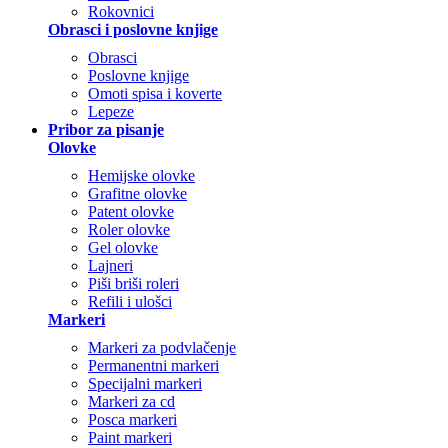
Rokovnici
Obrasci i poslovne knjige
Obrasci
Poslovne knjige
Omoti spisa i koverte
Lepeze
Pribor za pisanje
Olovke
Hemijske olovke
Grafitne olovke
Patent olovke
Roler olovke
Gel olovke
Lajneri
Piši briši roleri
Refili i ulošci
Markeri
Markeri za podvlačenje
Permanentni markeri
Specijalni markeri
Markeri za cd
Posca markeri
Paint markeri