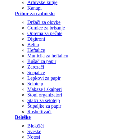
Arhivske kutije
Kanapi
Pribor za radni sto
Držači za olovke
Gumice za brisanje
Oprema za pečate
Digitroni
Belilo
Heftalice
Municija za heftalicu
Bušač za papir
Zarezači
Spajalice
Lepkovi za papir
Selotejp
Makaze i skalperi
Stoni organizatori
Stalci za selotejp
Štipaljke za papir
Rasheftivači
Beleške
Blokčići
Sveske
Notesi