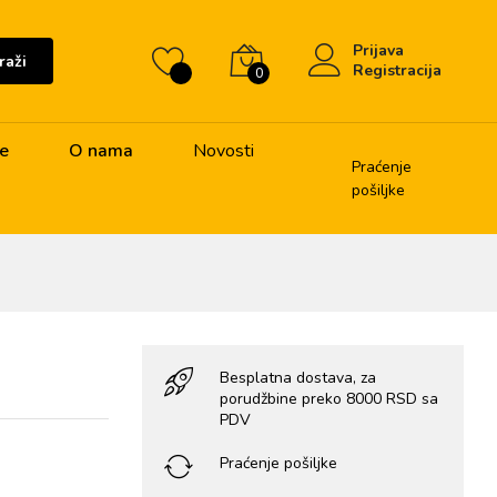
Prijava
raži
Registracija
0
je
O nama
Novosti
Praćenje
pošiljke
Besplatna dostava, za
porudžbine preko 8000 RSD sa
PDV
Praćenje pošiljke