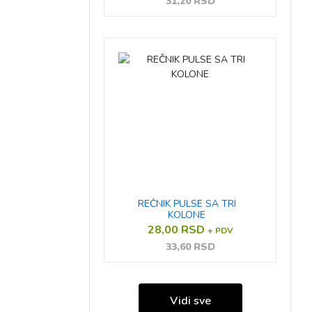
31,20 RSD
REČNIK PULSE SA TRI
KOLONE
28,00 RSD
+ PDV
33,60 RSD
Vidi sve