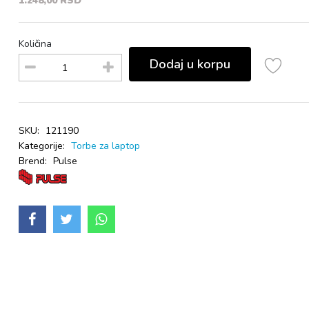
1.248,00 RSD
Količina
Dodaj u korpu
SKU:
121190
Kategorije:
Torbe za laptop
Brend:
Pulse