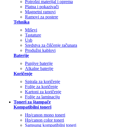
Potrošni materijal i oprema
Platna i pokazivači
Magnetni ramovi
Ramovi za postere
Tehnika
Miševi
Tastature
Usb
Sredstva za čišćenje računara
Produžni kablovi
Baterije
Punjive baterije
Alkalne baterije
Koričenje
Spirala za koričenje
Folije za koričenje
Kartoni za koričenje
Folije za laminaciju
Toneri za štampače
Kompatibilni toneri
Hp/canon mono toneri
Hp/canon color toneri
Samsung kompatibilni toneri