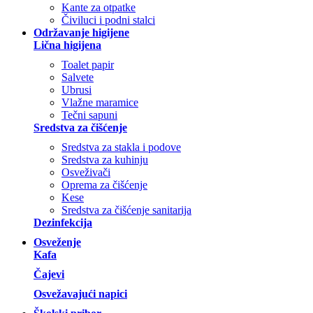
Kante za otpatke
Čiviluci i podni stalci
Održavanje higijene
Lična higijena
Toalet papir
Salvete
Ubrusi
Vlažne maramice
Tečni sapuni
Sredstva za čišćenje
Sredstva za stakla i podove
Sredstva za kuhinju
Osveživači
Oprema za čišćenje
Kese
Sredstva za čišćenje sanitarija
Dezinfekcija
Osveženje
Kafa
Čajevi
Osvežavajući napici