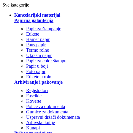
Sve kategorije
Kancelarijski materijal
Papirna galanterija
Papir za štampanje
Etikete
Hamer papir
Paus papir
Termo rolne
Ukrasni papir
Papir za color štampu
Papir u boji
Foto papir
Etikete u rolni
Arhiviranje i pakovanje
Registratori
Fascikle
Koverte
Police za dokumenta
Gumice za dokumenta
Uspravni držači dokumenata
Arhivske kutije
Kanapi