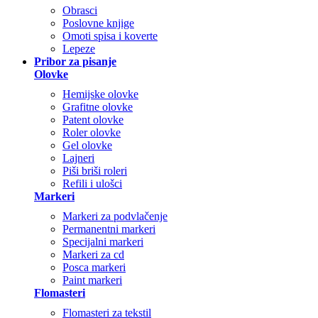
Obrasci
Poslovne knjige
Omoti spisa i koverte
Lepeze
Pribor za pisanje
Olovke
Hemijske olovke
Grafitne olovke
Patent olovke
Roler olovke
Gel olovke
Lajneri
Piši briši roleri
Refili i ulošci
Markeri
Markeri za podvlačenje
Permanentni markeri
Specijalni markeri
Markeri za cd
Posca markeri
Paint markeri
Flomasteri
Flomasteri za tekstil