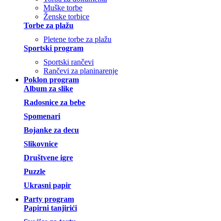
Muške torbe
Ženske torbice
Torbe za plažu
Pletene torbe za plažu
Sportski program
Sportski rančevi
Rančevi za planinarenje
Poklon program
Album za slike
Radosnice za bebe
Spomenari
Bojanke za decu
Slikovnice
Društvene igre
Puzzle
Ukrasni papir
Party program
Papirni tanjirići