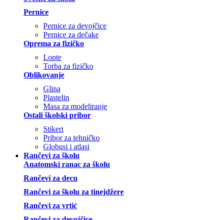
Pernice
Pernice za devojčice
Pernice za dečake
Oprema za fizičko
Lopte
Torba za fizičko
Oblikovanje
Glina
Plastelin
Masa za modeliranje
Ostali školski pribor
Stikeri
Pribor za tehničko
Globusi i atlasi
Rančevi za školu
Anatomski ranac za školu
Rančevi za decu
Rančevi za školu za tinejdžere
Rančevi za vrtić
Rančevi za devojčice