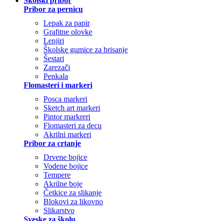
Školski pribor
Pribor za pernicu
Lepak za papir
Grafitne olovke
Lenjiri
Školske gumice za brisanje
Šestari
Zarezači
Penkala
Flomasteri i markeri
Posca markeri
Sketch art markeri
Pintor markreri
Flomasteri za decu
Akrilni markeri
Pribor za crtanje
Drvene bojice
Vodene bojice
Tempere
Akrilne boje
Četkice za slikanje
Blokovi za likovno
Slikarstvo
Sveske za školu