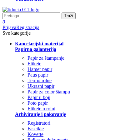
Traži
0
Prijava
Registracija
Sve kategorije
Kancelarijski materijal
Papirna galanterija
Papir za štampanje
Etikete
Hamer papir
Paus papir
Termo rolne
Ukrasni papir
Papir za color štampu
Papir u boji
Foto papir
Etikete u rolni
Arhiviranje i pakovanje
Registratori
Fascikle
Koverte
Police za dokumenta