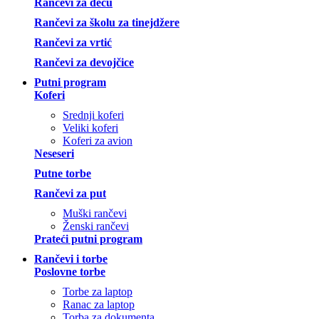
Rančevi za decu
Rančevi za školu za tinejdžere
Rančevi za vrtić
Rančevi za devojčice
Putni program
Koferi
Srednji koferi
Veliki koferi
Koferi za avion
Neseseri
Putne torbe
Rančevi za put
Muški rančevi
Ženski rančevi
Prateći putni program
Rančevi i torbe
Poslovne torbe
Torbe za laptop
Ranac za laptop
Torba za dokumenta