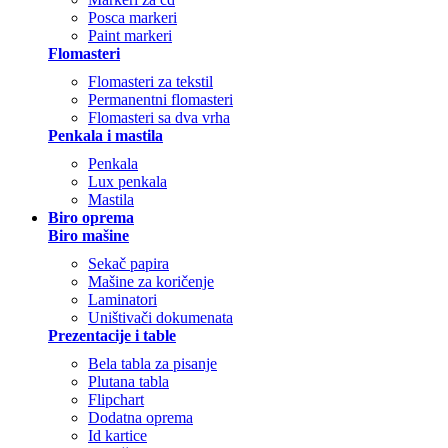
Posca markeri
Paint markeri
Flomasteri
Flomasteri za tekstil
Permanentni flomasteri
Flomasteri sa dva vrha
Penkala i mastila
Penkala
Lux penkala
Mastila
Biro oprema
Biro mašine
Sekač papira
Mašine za koričenje
Laminatori
Uništivači dokumenata
Prezentacije i table
Bela tabla za pisanje
Plutana tabla
Flipchart
Dodatna oprema
Id kartice