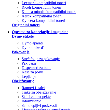
Lexmark kompatibilni toneri
Ricoh kompatibilni toneri
Konica minolta kompatibilni toneri
Xerox kompatibilni toneri
Kyocera kompatibilni toneri
Originalni toneri
Oprema za kancelarije i magacine
Dymo etikete
Dymo aparati
Dymo trake d1
Pakovanje
Streč folije za pakovanje
Pak papir
Dispenzeri za trake
Kese za poštu
Lepljenje
Obeležavanje
Ramovi i stalci
Trake za obeležavanje
Stalci za prospekte
Informisanje
Samolepljivi proizvodi
Magnetne rolne za označavanje