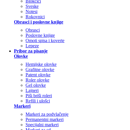
Blokčići
Sveske
Notesi
Rokovnici
Obrasci i poslovne knjige
Obrasci
Poslovne knjige
Omoti spisa i koverte
Lepeze
Pribor za pisanje
Olovke
Hemijske olovke
Grafitne olovke
Patent olovke
Roler olovke
Gel olovke
Lajneri
Piši briši roleri
Refili i ulošci
Markeri
Markeri za podvlačenje
Permanentni markeri
Specijalni markeri
Markeri za cd