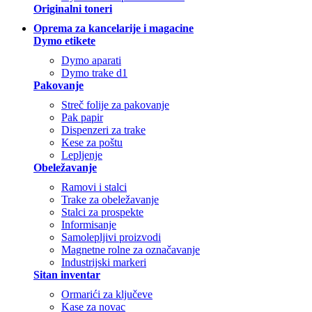
Originalni toneri
Oprema za kancelarije i magacine
Dymo etikete
Dymo aparati
Dymo trake d1
Pakovanje
Streč folije za pakovanje
Pak papir
Dispenzeri za trake
Kese za poštu
Lepljenje
Obeležavanje
Ramovi i stalci
Trake za obeležavanje
Stalci za prospekte
Informisanje
Samolepljivi proizvodi
Magnetne rolne za označavanje
Industrijski markeri
Sitan inventar
Ormarići za ključeve
Kase za novac