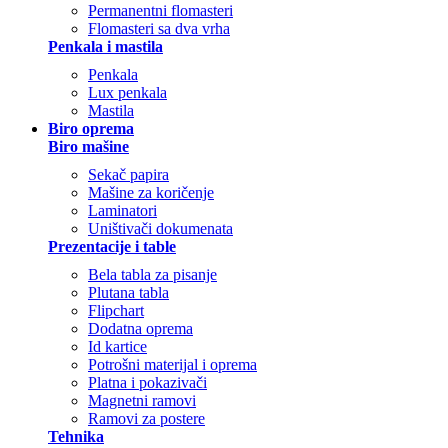
Permanentni flomasteri
Flomasteri sa dva vrha
Penkala i mastila
Penkala
Lux penkala
Mastila
Biro oprema
Biro mašine
Sekač papira
Mašine za koričenje
Laminatori
Uništivači dokumenata
Prezentacije i table
Bela tabla za pisanje
Plutana tabla
Flipchart
Dodatna oprema
Id kartice
Potrošni materijal i oprema
Platna i pokazivači
Magnetni ramovi
Ramovi za postere
Tehnika