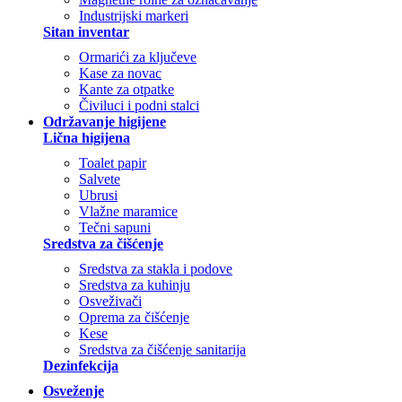
Industrijski markeri
Sitan inventar
Ormarići za ključeve
Kase za novac
Kante za otpatke
Čiviluci i podni stalci
Održavanje higijene
Lična higijena
Toalet papir
Salvete
Ubrusi
Vlažne maramice
Tečni sapuni
Sredstva za čišćenje
Sredstva za stakla i podove
Sredstva za kuhinju
Osveživači
Oprema za čišćenje
Kese
Sredstva za čišćenje sanitarija
Dezinfekcija
Osveženje