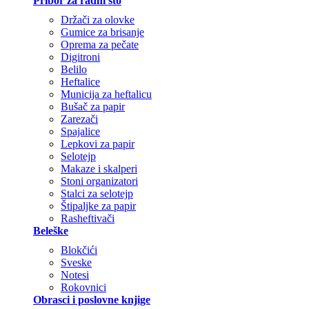
Pribor za radni sto
Držači za olovke
Gumice za brisanje
Oprema za pečate
Digitroni
Belilo
Heftalice
Municija za heftalicu
Bušač za papir
Zarezači
Spajalice
Lepkovi za papir
Selotejp
Makaze i skalperi
Stoni organizatori
Stalci za selotejp
Štipaljke za papir
Rasheftivači
Beleške
Blokčići
Sveske
Notesi
Rokovnici
Obrasci i poslovne knjige