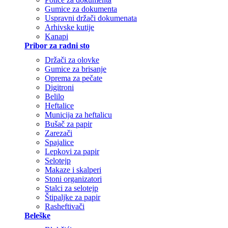
Gumice za dokumenta
Uspravni držači dokumenata
Arhivske kutije
Kanapi
Pribor za radni sto
Držači za olovke
Gumice za brisanje
Oprema za pečate
Digitroni
Belilo
Heftalice
Municija za heftalicu
Bušač za papir
Zarezači
Spajalice
Lepkovi za papir
Selotejp
Makaze i skalperi
Stoni organizatori
Stalci za selotejp
Štipaljke za papir
Rasheftivači
Beleške