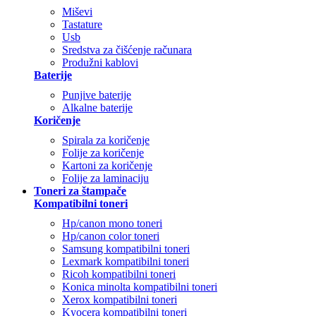
Miševi
Tastature
Usb
Sredstva za čišćenje računara
Produžni kablovi
Baterije
Punjive baterije
Alkalne baterije
Koričenje
Spirala za koričenje
Folije za koričenje
Kartoni za koričenje
Folije za laminaciju
Toneri za štampače
Kompatibilni toneri
Hp/canon mono toneri
Hp/canon color toneri
Samsung kompatibilni toneri
Lexmark kompatibilni toneri
Ricoh kompatibilni toneri
Konica minolta kompatibilni toneri
Xerox kompatibilni toneri
Kyocera kompatibilni toneri