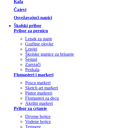
Kafa
Čajevi
Osvežavajući napici
Školski pribor
Pribor za pernicu
Lepak za papir
Grafitne olovke
Lenjiri
Školske gumice za brisanje
Šestari
Zarezači
Penkala
Flomasteri i markeri
Posca markeri
Sketch art markeri
Pintor markreri
Flomasteri za decu
Akrilni markeri
Pribor za crtanje
Drvene bojice
Vodene bojice
Tempere