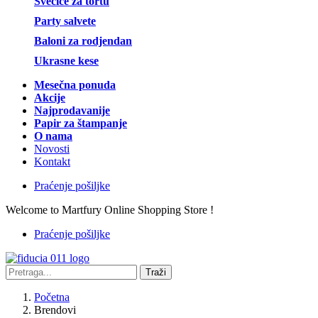
Svećice za tortu
Party salvete
Baloni za rodjendan
Ukrasne kese
Mesečna ponuda
Akcije
Najprodavanije
Papir za štampanje
O nama
Novosti
Kontakt
Praćenje pošiljke
Welcome to Martfury Online Shopping Store !
Praćenje pošiljke
Traži
Početna
Brendovi