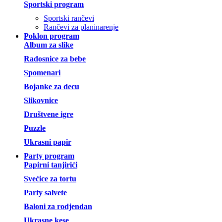
Sportski program
Sportski rančevi
Rančevi za planinarenje
Poklon program
Album za slike
Radosnice za bebe
Spomenari
Bojanke za decu
Slikovnice
Društvene igre
Puzzle
Ukrasni papir
Party program
Papirni tanjirići
Svećice za tortu
Party salvete
Baloni za rodjendan
Ukrasne kese