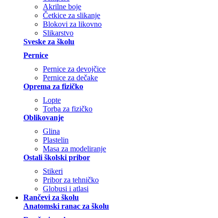
Akrilne boje
Četkice za slikanje
Blokovi za likovno
Slikarstvo
Sveske za školu
Pernice
Pernice za devojčice
Pernice za dečake
Oprema za fizičko
Lopte
Torba za fizičko
Oblikovanje
Glina
Plastelin
Masa za modeliranje
Ostali školski pribor
Stikeri
Pribor za tehničko
Globusi i atlasi
Rančevi za školu
Anatomski ranac za školu