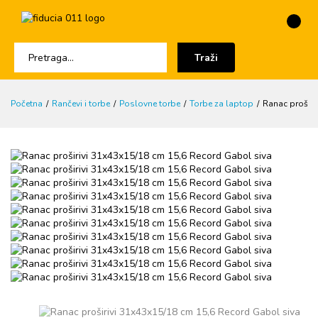
Traži
Početna
Rančevi i torbe
Poslovne torbe
Torbe za laptop
Ranac proširi