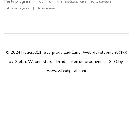
Party program
Papirni tanjirići
Svećice za tortu
Party salvete
Baloni za rodjendan
Ukrasne kese
© 2024 Fiducia011. Sva prava zadržana. Web development:
CMS
by Global Webmasters -
i
by
Izrada internet prodavnice
SEO
www.wbsdigital.com