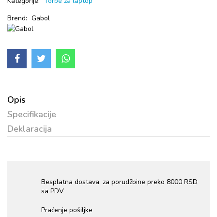
Kategorije:
Torbe za laptop
Brend:
Gabol
Opis
Specifikacije
Deklaracija
Besplatna dostava, za porudžbine preko 8000 RSD
sa PDV
Praćenje pošiljke