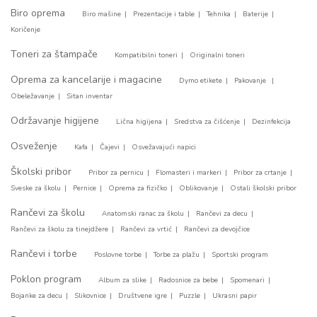
Biro oprema
Biro mašine
Prezentacije i table
Tehnika
Baterije
Koričenje
Toneri za štampače
Kompatibilni toneri
Originalni toneri
Oprema za kancelarije i magacine
Dymo etikete
Pakovanje
Obeležavanje
Sitan inventar
Održavanje higijene
Lična higijena
Sredstva za čišćenje
Dezinfekcija
Osveženje
Kafa
Čajevi
Osvežavajući napici
Školski pribor
Pribor za pernicu
Flomasteri i markeri
Pribor za crtanje
Sveske za školu
Pernice
Oprema za fizičko
Oblikovanje
Ostali školski pribor
Rančevi za školu
Anatomski ranac za školu
Rančevi za decu
Rančevi za školu za tinejdžere
Rančevi za vrtić
Rančevi za devojčice
Rančevi i torbe
Poslovne torbe
Torbe za plažu
Sportski program
Poklon program
Album za slike
Radosnice za bebe
Spomenari
Bojanke za decu
Slikovnice
Društvene igre
Puzzle
Ukrasni papir