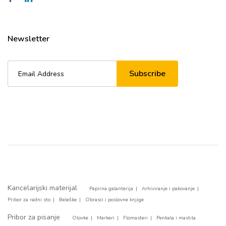
Newsletter
Subscribe
Kancelarijski materijal
Papirna galanterija
Arhiviranje i pakovanje
Pribor za radni sto
Beleške
Obrasci i poslovne knjige
Pribor za pisanje
Olovke
Markeri
Flomasteri
Penkala i mastila