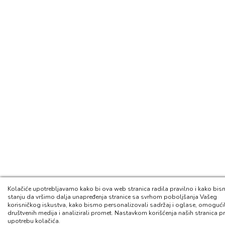
Kolačiće upotrebljavamo kako bi ova web stranica radila pravilno i kako bism
stanju da vršimo dalja unapređenja stranice sa svrhom poboljšanja Vašeg
korisničkog iskustva, kako bismo personalizovali sadržaj i oglase, omogućil
društvenih medija i analizirali promet. Nastavkom korišćenja naših stranica pr
upotrebu kolačića.