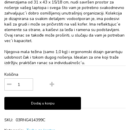
dimenzijama od 31 x 43 x 15/18 cm, nudi savršen prostor za
nošenje vašeg laptopa i svega što vam je potrebno svakodnevno
zahvaljujuc´i dobro osmišljenoj unutrašnjoj organizaciji. Kolekcija
je dizajnirana sa svakim detaljem: vodootporan je, ima podesivi
kaiš za grudi i može se pričvrstiti na vaš kofer. Ima reflektujuc´e
elemente sa strane, a kaiševi za leđa i ramena su podstavljeni.
Ovaj ranac se takođe može proširiti, u slučaju da vam je potreban
vec´i kapacitet.
Njegova mala težina (samo 1,0 kg) i ergonomski dizajn garantuju
udobnost čak i tokom dugog nošenja. Idealan za one koji traže
izdržljiv, praktičan ranac sa individualnošc´u.
Količina
Dodaj u korpu
SKU:
03RNG414399C