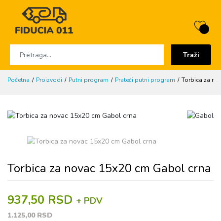
Traži
Početna
Proizvodi
Putni program
Prateći putni program
Torbica za no
Torbica za novac 15x20 cm Gabol crna
937,50 RSD
+ PDV
1.125,00 RSD