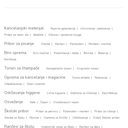
Kancelarijski materijal
Papirna galanterija
Arhiviranje i pakovanje
Pribor za radni sto
Beleške
Obrasci i poslovne knjige
Pribor za pisanje
Olovke
Markeri
Flomasteri
Penkala i mastila
Biro oprema
Biro mašine
Prezentacije i table
Tehnika
Baterije
Koričenje
Toneri za štampače
Kompatibilni toneri
Originalni toneri
Oprema za kancelarije i magacine
Dymo etikete
Pakovanje
Obeležavanje
Sitan inventar
Održavanje higijene
Lična higijena
Sredstva za čišćenje
Dezinfekcija
Osveženje
Kafa
Čajevi
Osvežavajući napici
Školski pribor
Pribor za pernicu
Flomasteri i markeri
Pribor za crtanje
Sveske za školu
Pernice
Oprema za fizičko
Oblikovanje
Ostali školski pribor
Rančevi za školu
Anatomski ranac za školu
Rančevi za decu