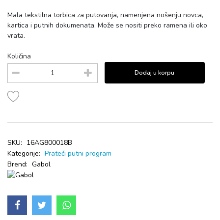
Mala tekstilna torbica za putovanja, namenjena nošenju novca,
kartica i putnih dokumenata. Može se nositi preko ramena ili oko
vrata.
Količina
Dodaj u korpu
SKU:
16AG800018B
Kategorije:
Prateći putni program
Brend:
Gabol