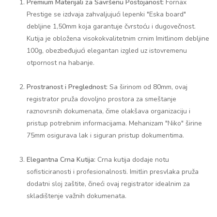
Premium Materijali za Savršenu Postojanost:
Fornax
Prestige se izdvaja zahvaljujući lepenki "Eska board"
debljine 1,50mm koja garantuje čvrstoću i dugovečnost.
Kutija je obložena visokokvalitetnim crnim Imitlinom debljine
100g, obezbeđujući elegantan izgled uz istovremenu
otpornost na habanje.
Prostranost i Preglednost:
Sa širinom od 80mm, ovaj
registrator pruža dovoljno prostora za smeštanje
raznovrsnih dokumenata, čime olakšava organizaciju i
pristup potrebnim informacijama. Mehanizam "Niko" širine
75mm osigurava lak i siguran pristup dokumentima.
Elegantna Crna Kutija:
Crna kutija dodaje notu
sofisticiranosti i profesionalnosti. Imitlin presvlaka pruža
dodatni sloj zaštite, čineći ovaj registrator idealnim za
skladištenje važnih dokumenata.