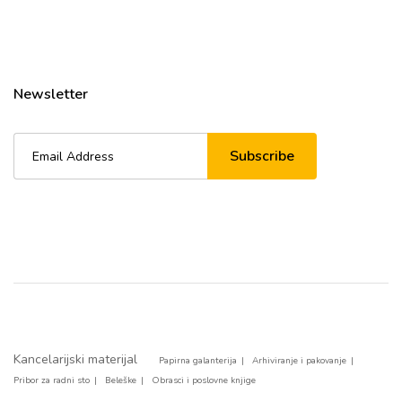
Newsletter
Subscribe
Kancelarijski materijal
Papirna galanterija
Arhiviranje i pakovanje
Pribor za radni sto
Beleške
Obrasci i poslovne knjige