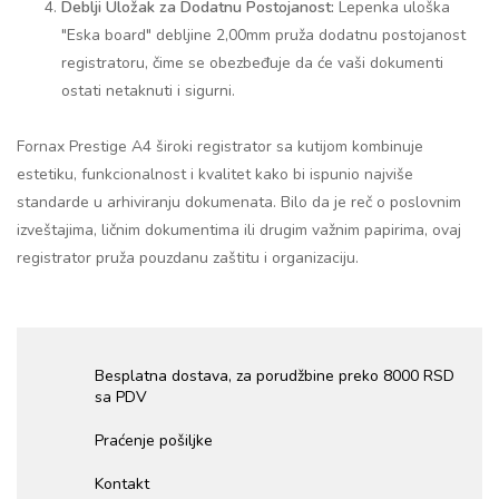
Deblji Uložak za Dodatnu Postojanost:
Lepenka uloška
"Eska board" debljine 2,00mm pruža dodatnu postojanost
registratoru, čime se obezbeđuje da će vaši dokumenti
ostati netaknuti i sigurni.
Fornax Prestige A4 široki registrator sa kutijom kombinuje
estetiku, funkcionalnost i kvalitet kako bi ispunio najviše
standarde u arhiviranju dokumenata. Bilo da je reč o poslovnim
izveštajima, ličnim dokumentima ili drugim važnim papirima, ovaj
registrator pruža pouzdanu zaštitu i organizaciju.
Besplatna dostava, za porudžbine preko 8000 RSD
sa PDV
Praćenje pošiljke
Kontakt