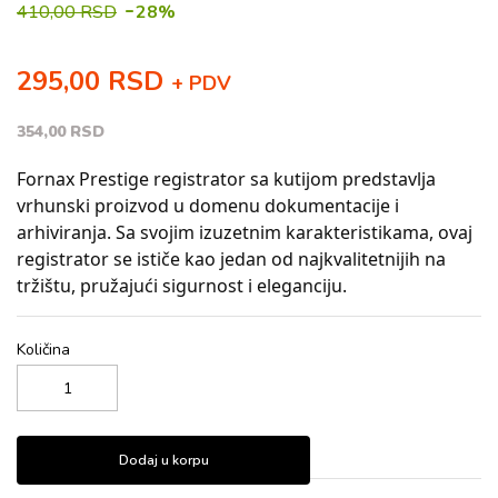
-
410,00 RSD
28%
295,00 RSD
+ PDV
354,00 RSD
Fornax Prestige registrator sa kutijom predstavlja
vrhunski proizvod u domenu dokumentacije i
arhiviranja. Sa svojim izuzetnim karakteristikama, ovaj
registrator se ističe kao jedan od najkvalitetnijih na
tržištu, pružajući sigurnost i eleganciju.
Količina
Dodaj u korpu