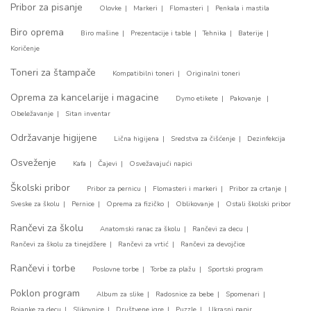
Pribor za pisanje
Olovke
Markeri
Flomasteri
Penkala i mastila
Biro oprema
Biro mašine
Prezentacije i table
Tehnika
Baterije
Koričenje
Toneri za štampače
Kompatibilni toneri
Originalni toneri
Oprema za kancelarije i magacine
Dymo etikete
Pakovanje
Obeležavanje
Sitan inventar
Održavanje higijene
Lična higijena
Sredstva za čišćenje
Dezinfekcija
Osveženje
Kafa
Čajevi
Osvežavajući napici
Školski pribor
Pribor za pernicu
Flomasteri i markeri
Pribor za crtanje
Sveske za školu
Pernice
Oprema za fizičko
Oblikovanje
Ostali školski pribor
Rančevi za školu
Anatomski ranac za školu
Rančevi za decu
Rančevi za školu za tinejdžere
Rančevi za vrtić
Rančevi za devojčice
Rančevi i torbe
Poslovne torbe
Torbe za plažu
Sportski program
Poklon program
Album za slike
Radosnice za bebe
Spomenari
Bojanke za decu
Slikovnice
Društvene igre
Puzzle
Ukrasni papir