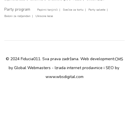
Party program
Papirni tanjirići
Svećice za tortu
Party salvete
Baloni za rodjendan
Ukrasne kese
© 2024 Fiducia011. Sva prava zadržana. Web development:
CMS
by Global Webmasters -
i
by
Izrada internet prodavnice
SEO
www.wbsdigital.com