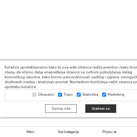
Kolačiće upotrebljavamo kako bi ova web stranica radila pravilno i kako bism
stanju da vršimo dalja unapređenja stranice sa svrhom poboljšanja Vašeg
korisničkog iskustva, kako bismo personalizovali sadržaj i oglase, omogućil
društvenih medija i analizirali promet. Nastavkom korišćenja naših stranica pr
upotrebu kolačića.
Obavezni
Trajni
Statistika
Marketing
Saznaj više
Slažem se
Meni
Sve kategorije
Prijavi se