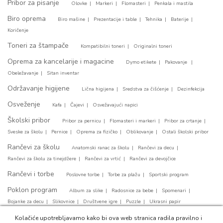
Pribor za pisanje
Olovke
Markeri
Flomasteri
Penkala i mastila
Biro oprema
Biro mašine
Prezentacije i table
Tehnika
Baterije
Koričenje
Toneri za štampače
Kompatibilni toneri
Originalni toneri
Oprema za kancelarije i magacine
Dymo etikete
Pakovanje
Obeležavanje
Sitan inventar
Održavanje higijene
Lična higijena
Sredstva za čišćenje
Dezinfekcija
Osveženje
Kafa
Čajevi
Osvežavajući napici
Školski pribor
Pribor za pernicu
Flomasteri i markeri
Pribor za crtanje
Sveske za školu
Pernice
Oprema za fizičko
Oblikovanje
Ostali školski pribor
Rančevi za školu
Anatomski ranac za školu
Rančevi za decu
Rančevi za školu za tinejdžere
Rančevi za vrtić
Rančevi za devojčice
Rančevi i torbe
Poslovne torbe
Torbe za plažu
Sportski program
Poklon program
Album za slike
Radosnice za bebe
Spomenari
Bojanke za decu
Slikovnice
Društvene igre
Puzzle
Ukrasni papir
Party program
Kolačiće upotrebljavamo kako bi ova web stranica radila pravilno i
Papirni tanjirići
Svećice za tortu
Party salvete