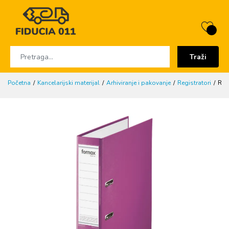
Traži
Početna
Kancelarijski materijal
Arhiviranje i pakovanje
Registratori
REG