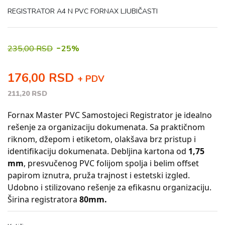
REGISTRATOR A4 N PVC FORNAX LJUBIČASTI
-
235,00 RSD
25%
176,00 RSD
+ PDV
211,20 RSD
Fornax Master PVC Samostojeci Registrator je idealno
rešenje za organizaciju dokumenata. Sa praktičnom
riknom, džepom i etiketom, olakšava brz pristup i
identifikaciju dokumenata. Debljina kartona od
1,75
mm
, presvučenog PVC folijom spolja i belim offset
papirom iznutra, pruža trajnost i estetski izgled.
Udobno i stilizovano rešenje za efikasnu organizaciju.
Širina registratora
80mm.