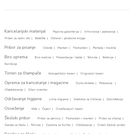
Kancelarijski materijal
Papirna galanterija
Arhiviranje i pakovanje
Pribor za radni sto
Beleške
Obrasci i poslovne knjige
Pribor za pisanje
Olovke
Markeri
Flomasteri
Penkala i mastila
Biro oprema
Biro mašine
Prezentacije i table
Tehnika
Baterije
Koričenje
Toneri za štampače
Kompatibilni toneri
Originalni toneri
Oprema za kancelarije i magacine
Dymo etikete
Pakovanje
Obeležavanje
Sitan inventar
Održavanje higijene
Lična higijena
Sredstva za čišćenje
Dezinfekcija
Osveženje
Kafa
Čajevi
Osvežavajući napici
Školski pribor
Pribor za pernicu
Flomasteri i markeri
Pribor za crtanje
Sveske za školu
Pernice
Oprema za fizičko
Oblikovanje
Ostali školski pribor