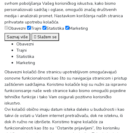
svrhom poboljšanja Vašeg korisničkog iskustva, kako bismo
personalizovali sadržaj i oglase, omogućili značaj društvenih
medija i analizirali promet. Nastavkom korišćenja naših stranica
prihvatate upotrebu kolačića.
Obavezni
Trajni
Statistika
Marketing
Saznaj više
Slažem se
Obavezni
Trajni
Statistika
Marketing
Obavezni kolačići čine stranicu upotrebljivom omogućavajući
osnovne funkcionalnosti kao što su navigacija stranicom i pristup
zaštićenim sadržajima. Koristimo kolačiće koji su nužni za ispravno
funkcionisanje naše web stranice kako bismo omogućili pojedine
tehničke funkcije i tako Vam osigurali pozitivno korisničko
iskustvo.
Ovi kolačići obično imaju datum isteka daleko u budućnosti i kao
takvi će ostati u Vašem internet pretraživaču, dok ne isteknu, ili
dok ih ručno ne izbrišete. Koristimo trajne kolačiće za
funkcionalnosti kao što su “Ostanite prijavljeni”, što korisniku