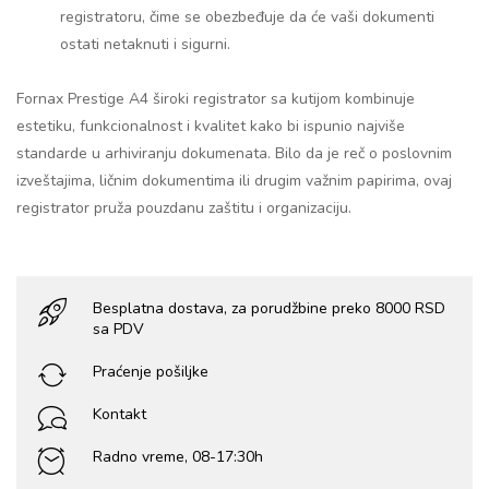
registratoru, čime se obezbeđuje da će vaši dokumenti
ostati netaknuti i sigurni.
Fornax Prestige A4 široki registrator sa kutijom kombinuje
estetiku, funkcionalnost i kvalitet kako bi ispunio najviše
standarde u arhiviranju dokumenata. Bilo da je reč o poslovnim
izveštajima, ličnim dokumentima ili drugim važnim papirima, ovaj
registrator pruža pouzdanu zaštitu i organizaciju.
Besplatna dostava, za porudžbine preko 8000 RSD
sa PDV
Praćenje pošiljke
Kontakt
Radno vreme, 08-17:30h