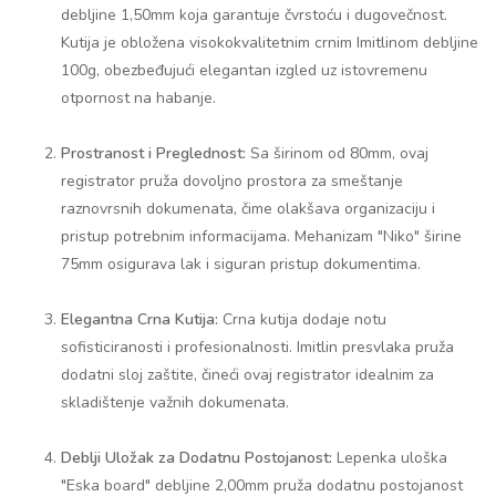
debljine 1,50mm koja garantuje čvrstoću i dugovečnost.
Kutija je obložena visokokvalitetnim crnim Imitlinom debljine
100g, obezbeđujući elegantan izgled uz istovremenu
otpornost na habanje.
Prostranost i Preglednost:
Sa širinom od 80mm, ovaj
registrator pruža dovoljno prostora za smeštanje
raznovrsnih dokumenata, čime olakšava organizaciju i
pristup potrebnim informacijama. Mehanizam "Niko" širine
75mm osigurava lak i siguran pristup dokumentima.
Elegantna Crna Kutija:
Crna kutija dodaje notu
sofisticiranosti i profesionalnosti. Imitlin presvlaka pruža
dodatni sloj zaštite, čineći ovaj registrator idealnim za
skladištenje važnih dokumenata.
Deblji Uložak za Dodatnu Postojanost:
Lepenka uloška
"Eska board" debljine 2,00mm pruža dodatnu postojanost