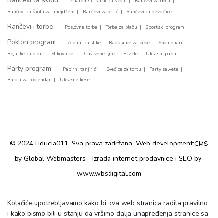
Rančevi za školu
Anatomski ranac za školu
Rančevi za decu
Rančevi za školu za tinejdžere
Rančevi za vrtić
Rančevi za devojčice
Rančevi i torbe
Poslovne torbe
Torbe za plažu
Sportski program
Poklon program
Album za slike
Radosnice za bebe
Spomenari
Bojanke za decu
Slikovnice
Društvene igre
Puzzle
Ukrasni papir
Party program
Papirni tanjirići
Svećice za tortu
Party salvete
Baloni za rodjendan
Ukrasne kese
© 2024 Fiducia011. Sva prava zadržana. Web development:
CMS
by Global Webmasters -
i
by
Izrada internet prodavnice
SEO
www.wbsdigital.com
Kolačiće upotrebljavamo kako bi ova web stranica radila pravilno
i kako bismo bili u stanju da vršimo dalja unapređenja stranice sa