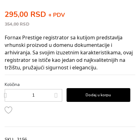
295,00 RSD
+ PDV
354,00 RSD
Fornax Prestige registrator sa kutijom predstavlja
vrhunski proizvod u domenu dokumentacije i
arhiviranja. Sa svojim izuzetnim karakteristikama, ovaj
registrator se ističe kao jedan od najkvalitetnijih na
tržištu, pružajući sigurnost i eleganciju.
Količina
Dodaj u korpu
SKU:
3156