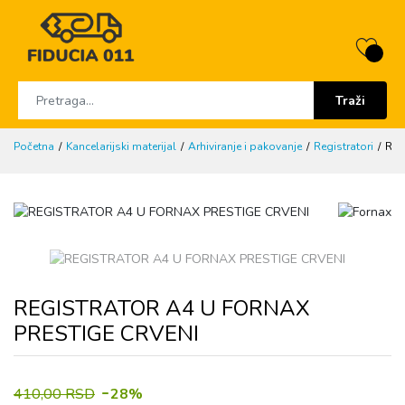
Traži
Početna
Kancelarijski materijal
Arhiviranje i pakovanje
Registratori
REG
REGISTRATOR A4 U FORNAX
PRESTIGE CRVENI
-
410,00 RSD
28%