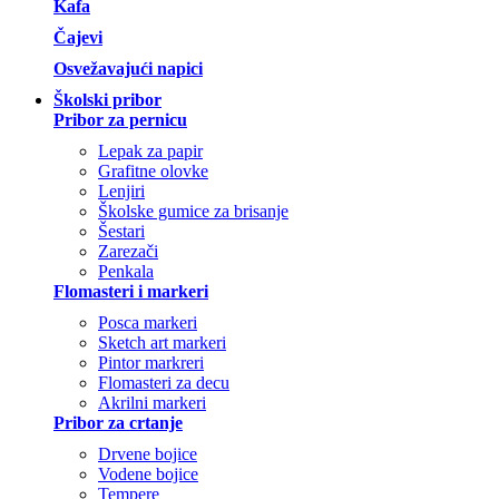
Kafa
Čajevi
Osvežavajući napici
Školski pribor
Pribor za pernicu
Lepak za papir
Grafitne olovke
Lenjiri
Školske gumice za brisanje
Šestari
Zarezači
Penkala
Flomasteri i markeri
Posca markeri
Sketch art markeri
Pintor markreri
Flomasteri za decu
Akrilni markeri
Pribor za crtanje
Drvene bojice
Vodene bojice
Tempere