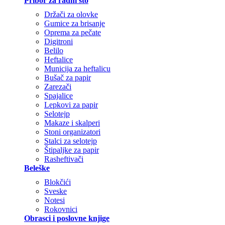
Pribor za radni sto
Držači za olovke
Gumice za brisanje
Oprema za pečate
Digitroni
Belilo
Heftalice
Municija za heftalicu
Bušač za papir
Zarezači
Spajalice
Lepkovi za papir
Selotejp
Makaze i skalperi
Stoni organizatori
Stalci za selotejp
Štipaljke za papir
Rasheftivači
Beleške
Blokčići
Sveske
Notesi
Rokovnici
Obrasci i poslovne knjige