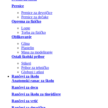
Pernice
Pernice za devojčice
Pernice za dečake
Oprema za fizičko
Lopte
Torba za fizičko
Oblikovanje
Glina
Plastelin
Masa za modeliranje
Ostali školski pribor
Stikeri
Pribor za tehničko
Globusi i atlasi
Rančevi za školu
Anatomski ranac za školu
Rančevi za decu
Rančevi za školu za tinejdžere
Rančevi za vrtić
Rančevi za devojčice