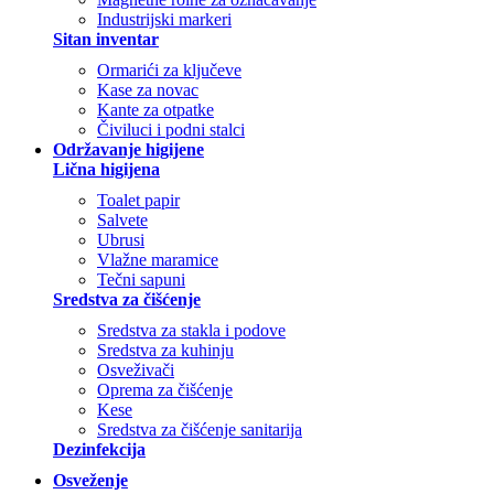
Industrijski markeri
Sitan inventar
Ormarići za ključeve
Kase za novac
Kante za otpatke
Čiviluci i podni stalci
Održavanje higijene
Lična higijena
Toalet papir
Salvete
Ubrusi
Vlažne maramice
Tečni sapuni
Sredstva za čišćenje
Sredstva za stakla i podove
Sredstva za kuhinju
Osveživači
Oprema za čišćenje
Kese
Sredstva za čišćenje sanitarija
Dezinfekcija
Osveženje