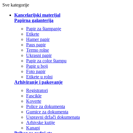
Sve kategorije
Kancelarijski materijal
Papirna galanterija
Papir za štampanje
Etikete
Hamer papir
Paus papir
Termo rolne
Ukrasni papir
Papir za color štampu
Papir u boji
Foto papir
Etikete u rolni
Arhiviranje i pakovanje
Registratori
Fascikle
Koverte
Police za dokumenta
Gumice za dokumenta
Uspravni držači dokumenata
Arhivske kutije
Kanapi