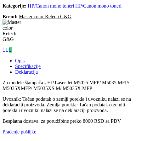
Kategorije:
HP/Canon mono toneri
HP/Canon mono toneri
Brend:
Master color Retech G&G
Opis
Specifikacije
Deklaracija
Za modele štampača - HP Laser Jet M5025 MFP/ M5035 MFP/
M5035XMFP/ M5035XS M/ M5035X MFP
Uvoznik: Tačan podatak o zemlji porekla i uvozniku nalazi se na
deklaraciji proizvoda. Zemlja porekla: Tačan podatak o zemlji
porekla i uvozniku nalazi se na deklaraciji proizvoda.
Besplatna dostava, za porudžbine preko 8000 RSD sa PDV
Praćenje pošiljke