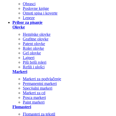
Obrasci
Poslovne knjige
Omoti spisa i koverte
Lepeze
Pribor za pisanje
Olovke
Hemijske olovke
Grafitne olovke
Patent olovke
Roler olovke
Gel olovke
Lajneri
Piši briši roleri
Refili i ulošci
Markeri
Markeri za podvlačenje
Permanentni markeri
Specijalni markeri
Markeri za cd
Posca markeri
Paint markeri
Flomasteri
Flomasteri za tekstil