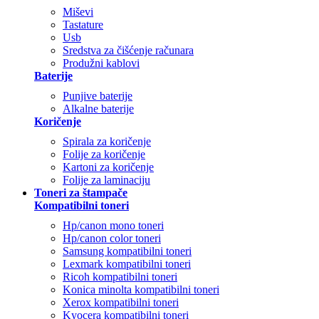
Miševi
Tastature
Usb
Sredstva za čišćenje računara
Produžni kablovi
Baterije
Punjive baterije
Alkalne baterije
Koričenje
Spirala za koričenje
Folije za koričenje
Kartoni za koričenje
Folije za laminaciju
Toneri za štampače
Kompatibilni toneri
Hp/canon mono toneri
Hp/canon color toneri
Samsung kompatibilni toneri
Lexmark kompatibilni toneri
Ricoh kompatibilni toneri
Konica minolta kompatibilni toneri
Xerox kompatibilni toneri
Kyocera kompatibilni toneri