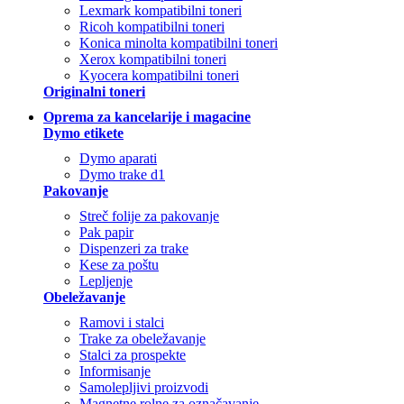
Lexmark kompatibilni toneri
Ricoh kompatibilni toneri
Konica minolta kompatibilni toneri
Xerox kompatibilni toneri
Kyocera kompatibilni toneri
Originalni toneri
Oprema za kancelarije i magacine
Dymo etikete
Dymo aparati
Dymo trake d1
Pakovanje
Streč folije za pakovanje
Pak papir
Dispenzeri za trake
Kese za poštu
Lepljenje
Obeležavanje
Ramovi i stalci
Trake za obeležavanje
Stalci za prospekte
Informisanje
Samolepljivi proizvodi
Magnetne rolne za označavanje