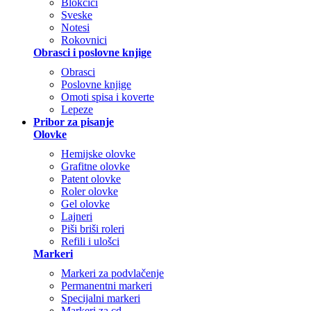
Blokčići
Sveske
Notesi
Rokovnici
Obrasci i poslovne knjige
Obrasci
Poslovne knjige
Omoti spisa i koverte
Lepeze
Pribor za pisanje
Olovke
Hemijske olovke
Grafitne olovke
Patent olovke
Roler olovke
Gel olovke
Lajneri
Piši briši roleri
Refili i ulošci
Markeri
Markeri za podvlačenje
Permanentni markeri
Specijalni markeri
Markeri za cd