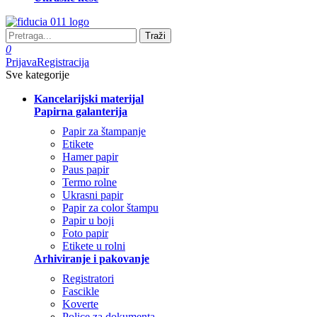
Traži
0
Prijava
Registracija
Sve kategorije
Kancelarijski materijal
Papirna galanterija
Papir za štampanje
Etikete
Hamer papir
Paus papir
Termo rolne
Ukrasni papir
Papir za color štampu
Papir u boji
Foto papir
Etikete u rolni
Arhiviranje i pakovanje
Registratori
Fascikle
Koverte
Police za dokumenta