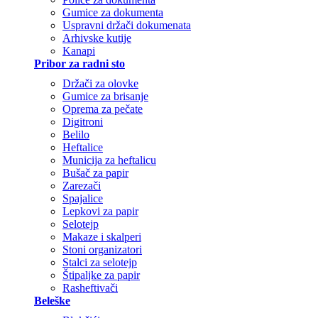
Gumice za dokumenta
Uspravni držači dokumenata
Arhivske kutije
Kanapi
Pribor za radni sto
Držači za olovke
Gumice za brisanje
Oprema za pečate
Digitroni
Belilo
Heftalice
Municija za heftalicu
Bušač za papir
Zarezači
Spajalice
Lepkovi za papir
Selotejp
Makaze i skalperi
Stoni organizatori
Stalci za selotejp
Štipaljke za papir
Rasheftivači
Beleške