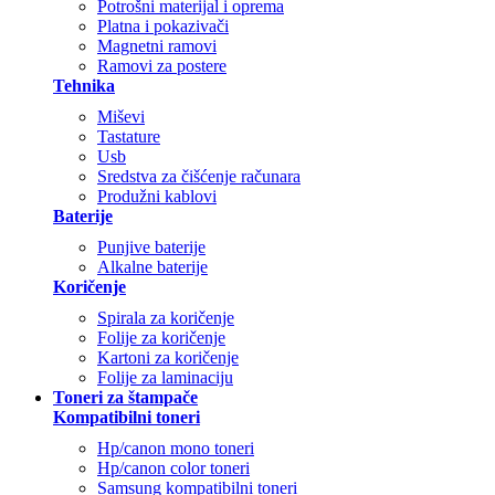
Potrošni materijal i oprema
Platna i pokazivači
Magnetni ramovi
Ramovi za postere
Tehnika
Miševi
Tastature
Usb
Sredstva za čišćenje računara
Produžni kablovi
Baterije
Punjive baterije
Alkalne baterije
Koričenje
Spirala za koričenje
Folije za koričenje
Kartoni za koričenje
Folije za laminaciju
Toneri za štampače
Kompatibilni toneri
Hp/canon mono toneri
Hp/canon color toneri
Samsung kompatibilni toneri