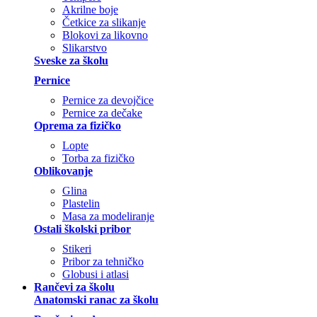
Akrilne boje
Četkice za slikanje
Blokovi za likovno
Slikarstvo
Sveske za školu
Pernice
Pernice za devojčice
Pernice za dečake
Oprema za fizičko
Lopte
Torba za fizičko
Oblikovanje
Glina
Plastelin
Masa za modeliranje
Ostali školski pribor
Stikeri
Pribor za tehničko
Globusi i atlasi
Rančevi za školu
Anatomski ranac za školu