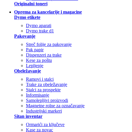
Originalni toneri
Oprema za kancelarije i magacine
Dymo etikete
Dymo aparati
Dymo trake d1
Pakovanje
Streč folije za pakovanje
Pak papir
Dispenzeri za trake
Kese za poštu
Lepljenje
Obeležavanje
Ramovi i stalci
Trake za obeležavanje
Stalci za prospekte
Informisanje
Samolepljivi proizvodi
Magnetne rolne za označavanje
Industrijski markeri
Sitan inventar
Ormarići za ključeve
Kase za novac