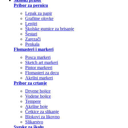
Školski pribor
Pribor za pernicu
Lepak za papir
Grafitne olovke
Lenjiri
Školske gumice za brisanje
Šestari
Zarezači
Penkala
Flomasteri i markeri
Posca markeri
Sketch art markeri
Pintor markreri
Flomasteri za decu
Akrilni markeri
Pribor za crtanje
Drvene bojice
Vodene bojice
Tempere
Akrilne boje
Četkice za slikanje
Blokovi za likovno
Slikarstvo
Sveske za školu