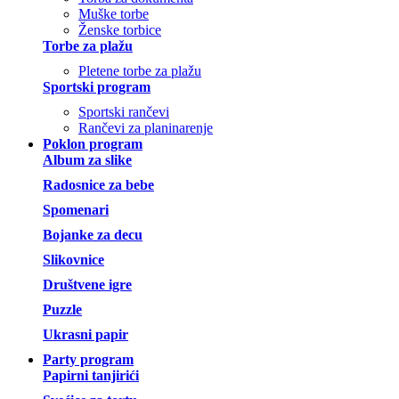
Muške torbe
Ženske torbice
Torbe za plažu
Pletene torbe za plažu
Sportski program
Sportski rančevi
Rančevi za planinarenje
Poklon program
Album za slike
Radosnice za bebe
Spomenari
Bojanke za decu
Slikovnice
Društvene igre
Puzzle
Ukrasni papir
Party program
Papirni tanjirići