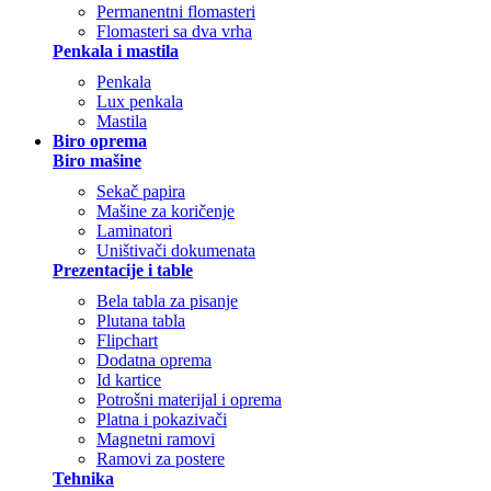
Permanentni flomasteri
Flomasteri sa dva vrha
Penkala i mastila
Penkala
Lux penkala
Mastila
Biro oprema
Biro mašine
Sekač papira
Mašine za koričenje
Laminatori
Uništivači dokumenata
Prezentacije i table
Bela tabla za pisanje
Plutana tabla
Flipchart
Dodatna oprema
Id kartice
Potrošni materijal i oprema
Platna i pokazivači
Magnetni ramovi
Ramovi za postere
Tehnika