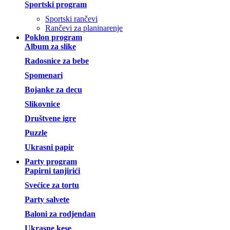
Sportski program
Sportski rančevi
Rančevi za planinarenje
Poklon program
Album za slike
Radosnice za bebe
Spomenari
Bojanke za decu
Slikovnice
Društvene igre
Puzzle
Ukrasni papir
Party program
Papirni tanjirići
Svećice za tortu
Party salvete
Baloni za rodjendan
Ukrasne kese