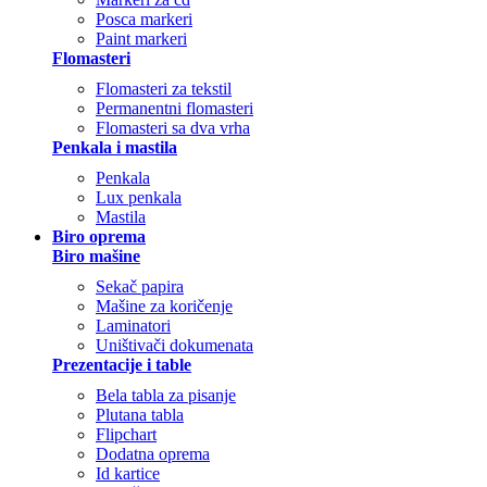
Posca markeri
Paint markeri
Flomasteri
Flomasteri za tekstil
Permanentni flomasteri
Flomasteri sa dva vrha
Penkala i mastila
Penkala
Lux penkala
Mastila
Biro oprema
Biro mašine
Sekač papira
Mašine za koričenje
Laminatori
Uništivači dokumenata
Prezentacije i table
Bela tabla za pisanje
Plutana tabla
Flipchart
Dodatna oprema
Id kartice