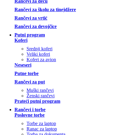
Rančevi za decu
Rančevi za školu za tinejdžere
Rančevi za vrtić
Rančevi za devojčice
Putni program
Koferi
Srednji koferi
Veliki koferi
Koferi za avion
Neseseri
Putne torbe
Rančevi za put
Muški rančevi
Ženski rančevi
Prateći putni program
Rančevi i torbe
Poslovne torbe
Torbe za laptop
Ranac za laptop
Torba za dokumenta