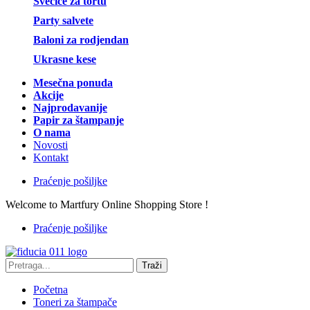
Svećice za tortu
Party salvete
Baloni za rodjendan
Ukrasne kese
Mesečna ponuda
Akcije
Najprodavanije
Papir za štampanje
O nama
Novosti
Kontakt
Praćenje pošiljke
Welcome to Martfury Online Shopping Store !
Praćenje pošiljke
Traži
Početna
Toneri za štampače