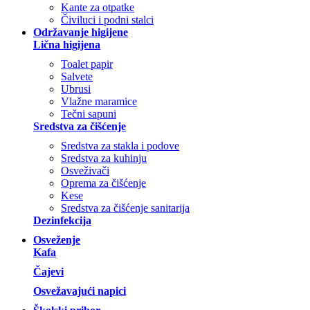
Kante za otpatke
Čiviluci i podni stalci
Održavanje higijene
Lična higijena
Toalet papir
Salvete
Ubrusi
Vlažne maramice
Tečni sapuni
Sredstva za čišćenje
Sredstva za stakla i podove
Sredstva za kuhinju
Osveživači
Oprema za čišćenje
Kese
Sredstva za čišćenje sanitarija
Dezinfekcija
Osveženje
Kafa
Čajevi
Osvežavajući napici