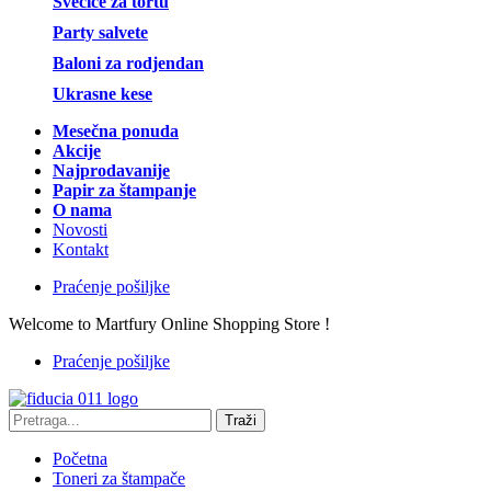
Svećice za tortu
Party salvete
Baloni za rodjendan
Ukrasne kese
Mesečna ponuda
Akcije
Najprodavanije
Papir za štampanje
O nama
Novosti
Kontakt
Praćenje pošiljke
Welcome to Martfury Online Shopping Store !
Praćenje pošiljke
Traži
Početna
Toneri za štampače