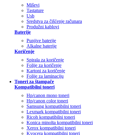
Miševi
Tastature
Usb
Sredstva za čišćenje računara
Produžni kablovi
Baterije
Punjive baterije
Alkalne baterije
Koričenje
Spirala za koričenje
Folije za koričenje
Kartoni za koričenje
Folije za laminaciju
Toneri za štampače
Kompatibilni toneri
Hp/canon mono toneri
Hp/canon color toneri
Samsung kompatibilni toneri
Lexmark kompatibilni toneri
Ricoh kompatibilni toneri
Konica minolta kompatibilni toneri
Xerox kompatibilni toneri
Kyocera kompatibilni toneri