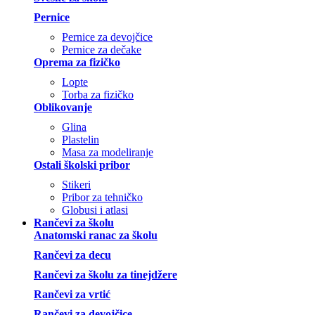
Pernice
Pernice za devojčice
Pernice za dečake
Oprema za fizičko
Lopte
Torba za fizičko
Oblikovanje
Glina
Plastelin
Masa za modeliranje
Ostali školski pribor
Stikeri
Pribor za tehničko
Globusi i atlasi
Rančevi za školu
Anatomski ranac za školu
Rančevi za decu
Rančevi za školu za tinejdžere
Rančevi za vrtić
Rančevi za devojčice