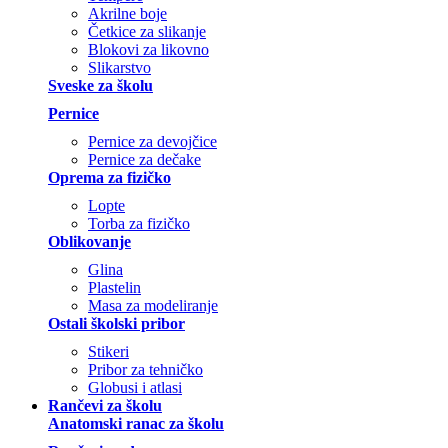
Akrilne boje
Četkice za slikanje
Blokovi za likovno
Slikarstvo
Sveske za školu
Pernice
Pernice za devojčice
Pernice za dečake
Oprema za fizičko
Lopte
Torba za fizičko
Oblikovanje
Glina
Plastelin
Masa za modeliranje
Ostali školski pribor
Stikeri
Pribor za tehničko
Globusi i atlasi
Rančevi za školu
Anatomski ranac za školu