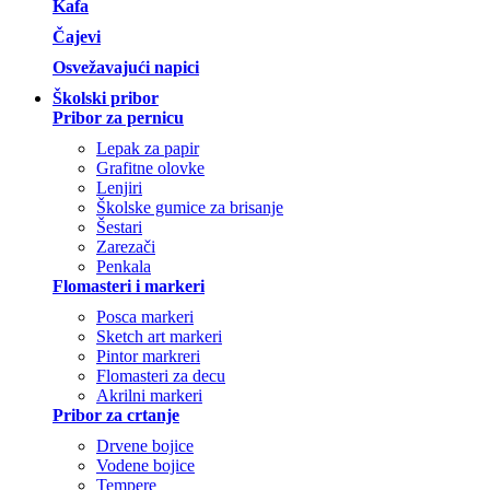
Kafa
Čajevi
Osvežavajući napici
Školski pribor
Pribor za pernicu
Lepak za papir
Grafitne olovke
Lenjiri
Školske gumice za brisanje
Šestari
Zarezači
Penkala
Flomasteri i markeri
Posca markeri
Sketch art markeri
Pintor markreri
Flomasteri za decu
Akrilni markeri
Pribor za crtanje
Drvene bojice
Vodene bojice
Tempere