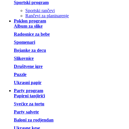
Sportski program
Sportski rančevi
Rančevi za planinarenje
Poklon program
Album za slike
Radosnice za bebe
Spomenari
Bojanke za decu
Slikovnice
Društvene igre
Puzzle
Ukrasni papir
Party program
Papirni tanjirići
Svećice za tortu
Party salvete
Baloni za rodjendan
Ukrasne kese