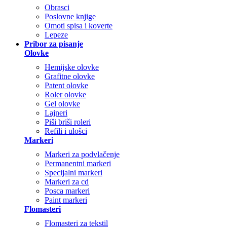
Obrasci
Poslovne knjige
Omoti spisa i koverte
Lepeze
Pribor za pisanje
Olovke
Hemijske olovke
Grafitne olovke
Patent olovke
Roler olovke
Gel olovke
Lajneri
Piši briši roleri
Refili i ulošci
Markeri
Markeri za podvlačenje
Permanentni markeri
Specijalni markeri
Markeri za cd
Posca markeri
Paint markeri
Flomasteri
Flomasteri za tekstil