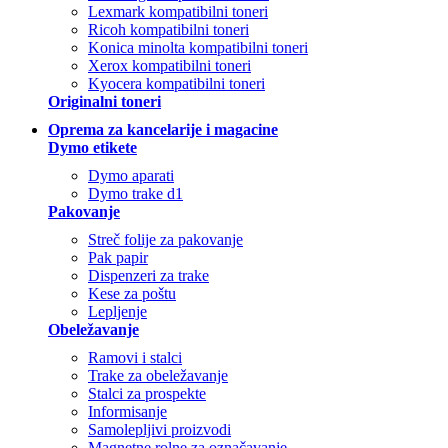
Lexmark kompatibilni toneri
Ricoh kompatibilni toneri
Konica minolta kompatibilni toneri
Xerox kompatibilni toneri
Kyocera kompatibilni toneri
Originalni toneri
Oprema za kancelarije i magacine
Dymo etikete
Dymo aparati
Dymo trake d1
Pakovanje
Streč folije za pakovanje
Pak papir
Dispenzeri za trake
Kese za poštu
Lepljenje
Obeležavanje
Ramovi i stalci
Trake za obeležavanje
Stalci za prospekte
Informisanje
Samolepljivi proizvodi
Magnetne rolne za označavanje