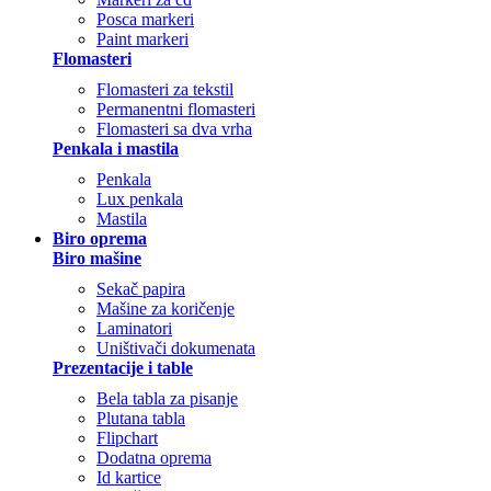
Posca markeri
Paint markeri
Flomasteri
Flomasteri za tekstil
Permanentni flomasteri
Flomasteri sa dva vrha
Penkala i mastila
Penkala
Lux penkala
Mastila
Biro oprema
Biro mašine
Sekač papira
Mašine za koričenje
Laminatori
Uništivači dokumenata
Prezentacije i table
Bela tabla za pisanje
Plutana tabla
Flipchart
Dodatna oprema
Id kartice