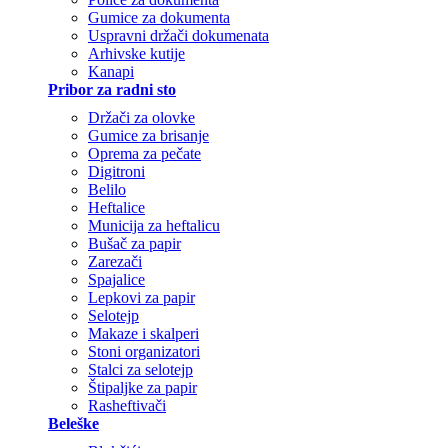
Gumice za dokumenta
Uspravni držači dokumenata
Arhivske kutije
Kanapi
Pribor za radni sto
Držači za olovke
Gumice za brisanje
Oprema za pečate
Digitroni
Belilo
Heftalice
Municija za heftalicu
Bušač za papir
Zarezači
Spajalice
Lepkovi za papir
Selotejp
Makaze i skalperi
Stoni organizatori
Stalci za selotejp
Štipaljke za papir
Rasheftivači
Beleške