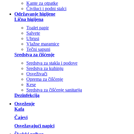
Kante za otpatke
Čiviluci i podni stalci
Održavanje higijene
Lična higijena
Toalet papir
Salvete
Ubrusi
Vlažne maramice
Tečni sapuni
Sredstva za čišćenje
Sredstva za stakla i podove
Sredstva za kuhinju
Osveživači
Oprema za čišćenje
Kese
Sredstva za čišćenje sanitarija
Dezinfekcija
Osveženje
Kafa
Čajevi
Osvežavajući napici