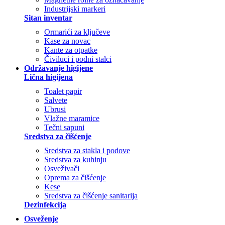
Industrijski markeri
Sitan inventar
Ormarići za ključeve
Kase za novac
Kante za otpatke
Čiviluci i podni stalci
Održavanje higijene
Lična higijena
Toalet papir
Salvete
Ubrusi
Vlažne maramice
Tečni sapuni
Sredstva za čišćenje
Sredstva za stakla i podove
Sredstva za kuhinju
Osveživači
Oprema za čišćenje
Kese
Sredstva za čišćenje sanitarija
Dezinfekcija
Osveženje