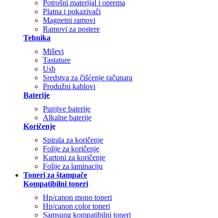
Potrošni materijal i oprema
Platna i pokazivači
Magnetni ramovi
Ramovi za postere
Tehnika
Miševi
Tastature
Usb
Sredstva za čišćenje računara
Produžni kablovi
Baterije
Punjive baterije
Alkalne baterije
Koričenje
Spirala za koričenje
Folije za koričenje
Kartoni za koričenje
Folije za laminaciju
Toneri za štampače
Kompatibilni toneri
Hp/canon mono toneri
Hp/canon color toneri
Samsung kompatibilni toneri