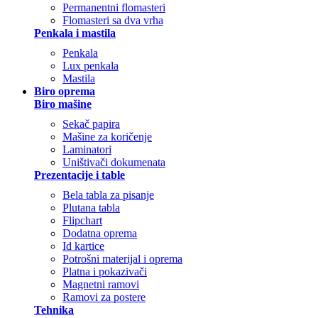
Permanentni flomasteri
Flomasteri sa dva vrha
Penkala i mastila
Penkala
Lux penkala
Mastila
Biro oprema
Biro mašine
Sekač papira
Mašine za koričenje
Laminatori
Uništivači dokumenata
Prezentacije i table
Bela tabla za pisanje
Plutana tabla
Flipchart
Dodatna oprema
Id kartice
Potrošni materijal i oprema
Platna i pokazivači
Magnetni ramovi
Ramovi za postere
Tehnika