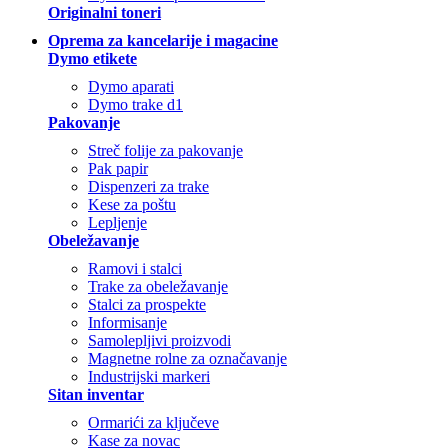
Originalni toneri
Oprema za kancelarije i magacine
Dymo etikete
Dymo aparati
Dymo trake d1
Pakovanje
Streč folije za pakovanje
Pak papir
Dispenzeri za trake
Kese za poštu
Lepljenje
Obeležavanje
Ramovi i stalci
Trake za obeležavanje
Stalci za prospekte
Informisanje
Samolepljivi proizvodi
Magnetne rolne za označavanje
Industrijski markeri
Sitan inventar
Ormarići za ključeve
Kase za novac