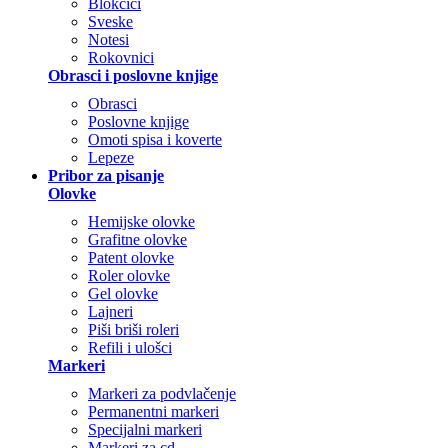
Blokčići
Sveske
Notesi
Rokovnici
Obrasci i poslovne knjige
Obrasci
Poslovne knjige
Omoti spisa i koverte
Lepeze
Pribor za pisanje
Olovke
Hemijske olovke
Grafitne olovke
Patent olovke
Roler olovke
Gel olovke
Lajneri
Piši briši roleri
Refili i ulošci
Markeri
Markeri za podvlačenje
Permanentni markeri
Specijalni markeri
Markeri za cd