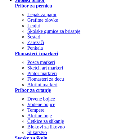
Školski pribor
Pribor za pernicu
Lepak za papir
Grafitne olovke
Lenjiri
Školske gumice za brisanje
Šestari
Zarezači
Penkala
Flomasteri i markeri
Posca markeri
Sketch art markeri
Pintor markreri
Flomasteri za decu
Akrilni markeri
Pribor za crtanje
Drvene bojice
Vodene bojice
Tempere
Akrilne boje
Četkice za slikanje
Blokovi za likovno
Slikarstvo
Sveske za školu