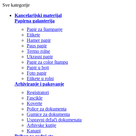
Sve kategorije
Kancelarijski materijal
Papirna galanterija
Papir za štampanje
Etikete
Hamer papir
Paus papir
Termo rolne
Ukrasni papir
Papir za color štampu
Papir u boji
Foto papir
Etikete u rolni
Arhiviranje i pakovanje
Registratori
Fascikle
Koverte
Police za dokumenta
Gumice za dokumenta
Uspravni držači dokumenata
Arhivske kutije
Kanapi