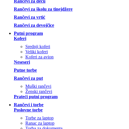
Rančevi za decu
Rančevi za školu za tinejdžere
Rančevi za vrtić
Rančevi za devojčice
Putni program
Koferi
Srednji koferi
Veliki koferi
Koferi za avion
Neseseri
Putne torbe
Rančevi za put
Muški rančevi
Ženski rančevi
Prateći putni program
Rančevi i torbe
Poslovne torbe
Torbe za laptop
Ranac za laptop
Torba za dokumenta