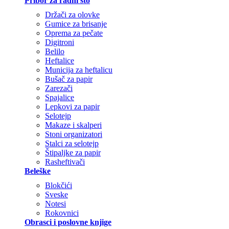
Pribor za radni sto
Držači za olovke
Gumice za brisanje
Oprema za pečate
Digitroni
Belilo
Heftalice
Municija za heftalicu
Bušač za papir
Zarezači
Spajalice
Lepkovi za papir
Selotejp
Makaze i skalperi
Stoni organizatori
Stalci za selotejp
Štipaljke za papir
Rasheftivači
Beleške
Blokčići
Sveske
Notesi
Rokovnici
Obrasci i poslovne knjige