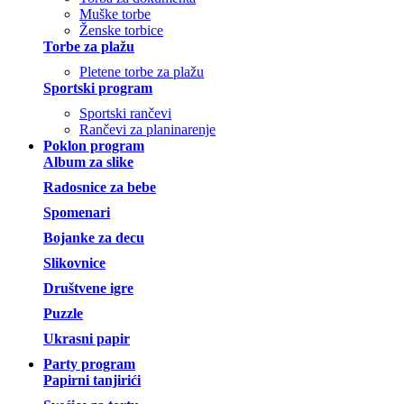
Muške torbe
Ženske torbice
Torbe za plažu
Pletene torbe za plažu
Sportski program
Sportski rančevi
Rančevi za planinarenje
Poklon program
Album za slike
Radosnice za bebe
Spomenari
Bojanke za decu
Slikovnice
Društvene igre
Puzzle
Ukrasni papir
Party program
Papirni tanjirići