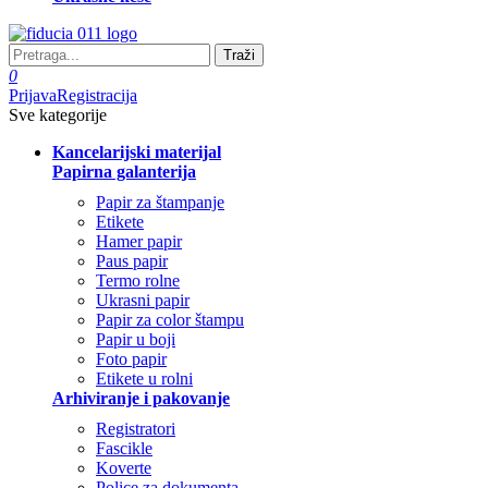
Traži
0
Prijava
Registracija
Sve kategorije
Kancelarijski materijal
Papirna galanterija
Papir za štampanje
Etikete
Hamer papir
Paus papir
Termo rolne
Ukrasni papir
Papir za color štampu
Papir u boji
Foto papir
Etikete u rolni
Arhiviranje i pakovanje
Registratori
Fascikle
Koverte
Police za dokumenta