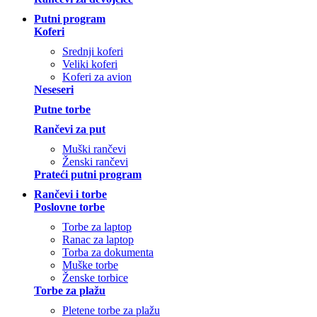
Putni program
Koferi
Srednji koferi
Veliki koferi
Koferi za avion
Neseseri
Putne torbe
Rančevi za put
Muški rančevi
Ženski rančevi
Prateći putni program
Rančevi i torbe
Poslovne torbe
Torbe za laptop
Ranac za laptop
Torba za dokumenta
Muške torbe
Ženske torbice
Torbe za plažu
Pletene torbe za plažu