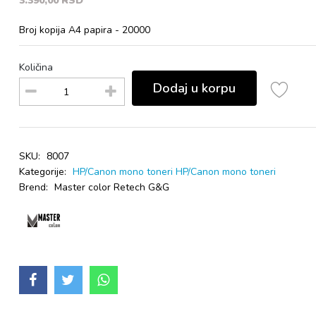
3.390,00 RSD
Broj kopija A4 papira - 20000
Količina
Dodaj u korpu
SKU:
8007
Kategorije:
HP/Canon mono toneri
HP/Canon mono toneri
Brend:
Master color Retech G&G