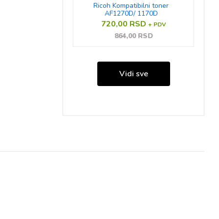
Ricoh Kompatibilni toner
AF1270D/ 1170D
720,00 RSD
+ PDV
864,00 RSD
Vidi sve