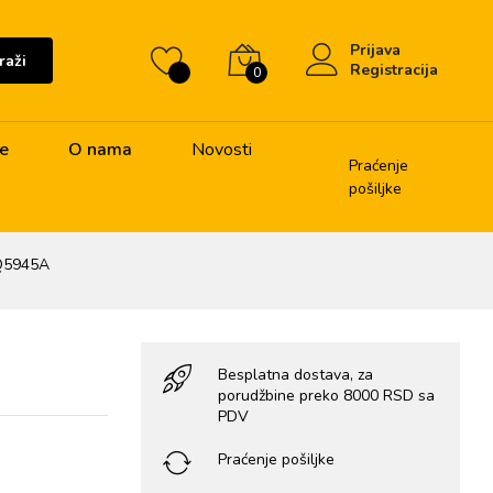
Prijava
raži
Registracija
0
je
O nama
Novosti
Praćenje
pošiljke
 Q5945A
Besplatna dostava, za
porudžbine preko 8000 RSD sa
PDV
Praćenje pošiljke