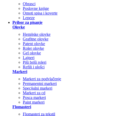
Obrasci
Poslovne knjige
Omoti spisa i koverte
Lepeze
Pribor za pisanje
Olovke
Hemijske olovke
Grafitne olovke
Patent olovke
Roler olovke
Gel olovke
Lajneri
Piši briši roleri
Refili i ulošci
Markeri
Markeri za podvlačenje
Permanentni markeri
Specijalni markeri
Markeri za cd
Posca markeri
Paint markeri
Flomasteri
Flomasteri za tekstil