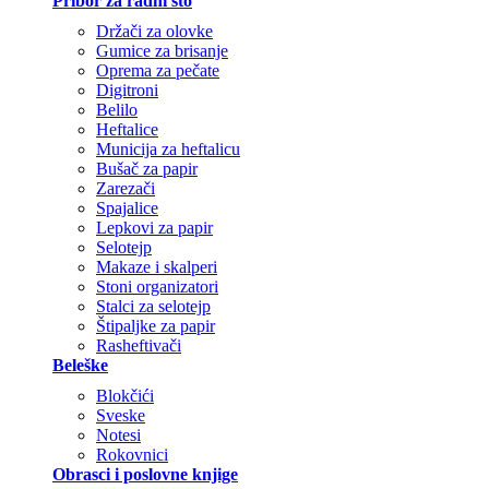
Pribor za radni sto
Držači za olovke
Gumice za brisanje
Oprema za pečate
Digitroni
Belilo
Heftalice
Municija za heftalicu
Bušač za papir
Zarezači
Spajalice
Lepkovi za papir
Selotejp
Makaze i skalperi
Stoni organizatori
Stalci za selotejp
Štipaljke za papir
Rasheftivači
Beleške
Blokčići
Sveske
Notesi
Rokovnici
Obrasci i poslovne knjige