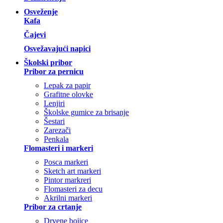
Osveženje
Kafa
Čajevi
Osvežavajući napici
Školski pribor
Pribor za pernicu
Lepak za papir
Grafitne olovke
Lenjiri
Školske gumice za brisanje
Šestari
Zarezači
Penkala
Flomasteri i markeri
Posca markeri
Sketch art markeri
Pintor markreri
Flomasteri za decu
Akrilni markeri
Pribor za crtanje
Drvene bojice