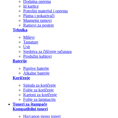
Dodatna oprema
Id kartice
Potrošni materijal i oprema
Platna i pokazivači
Magnetni ramovi
Ramovi za postere
Tehnika
Miševi
Tastature
Usb
Sredstva za čišćenje računara
Produžni kablovi
Baterije
Punjive baterije
Alkalne baterije
Koričenje
Spirala za koričenje
Folije za koričenje
Kartoni za koričenje
Folije za laminaciju
Toneri za štampače
Kompatibilni toneri
Hp/canon mono toneri