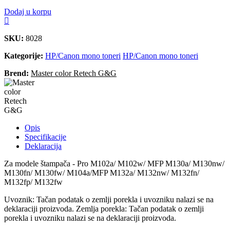
Dodaj u korpu
SKU:
8028
Kategorije:
HP/Canon mono toneri
HP/Canon mono toneri
Brend:
Master color Retech G&G
Opis
Specifikacije
Deklaracija
Za modele štampača - Pro M102a/ M102w/ MFP M130a/ M130nw/
M130fn/ M130fw/ M104a/MFP M132a/ M132nw/ M132fn/
M132fp/ M132fw
Uvoznik: Tačan podatak o zemlji porekla i uvozniku nalazi se na
deklaraciji proizvoda. Zemlja porekla: Tačan podatak o zemlji
porekla i uvozniku nalazi se na deklaraciji proizvoda.