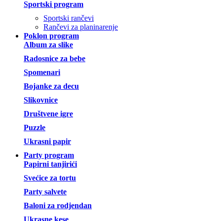
Sportski program
Sportski rančevi
Rančevi za planinarenje
Poklon program
Album za slike
Radosnice za bebe
Spomenari
Bojanke za decu
Slikovnice
Društvene igre
Puzzle
Ukrasni papir
Party program
Papirni tanjirići
Svećice za tortu
Party salvete
Baloni za rodjendan
Ukrasne kese