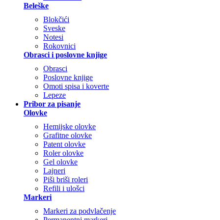
Beleške
Blokčići
Sveske
Notesi
Rokovnici
Obrasci i poslovne knjige
Obrasci
Poslovne knjige
Omoti spisa i koverte
Lepeze
Pribor za pisanje
Olovke
Hemijske olovke
Grafitne olovke
Patent olovke
Roler olovke
Gel olovke
Lajneri
Piši briši roleri
Refili i ulošci
Markeri
Markeri za podvlačenje
Permanentni markeri