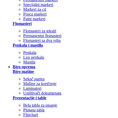
Specijalni markeri
Markeri za cd
Posca markeri
Paint markeri
Flomasteri
Flomasteri za tekstil
Permanentni flomasteri
Flomasteri sa dva vrha
Penkala i mastila
Penkala
Lux penkala
Mastila
Biro oprema
Biro mašine
Sekač papira
Mašine za koričenje
Laminatori
Uništivači dokumenata
Prezentacije i table
Bela tabla za pisanje
Plutana tabla
Flipchart