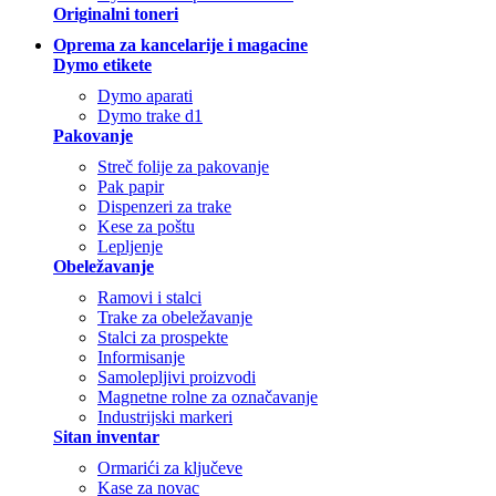
Originalni toneri
Oprema za kancelarije i magacine
Dymo etikete
Dymo aparati
Dymo trake d1
Pakovanje
Streč folije za pakovanje
Pak papir
Dispenzeri za trake
Kese za poštu
Lepljenje
Obeležavanje
Ramovi i stalci
Trake za obeležavanje
Stalci za prospekte
Informisanje
Samolepljivi proizvodi
Magnetne rolne za označavanje
Industrijski markeri
Sitan inventar
Ormarići za ključeve
Kase za novac