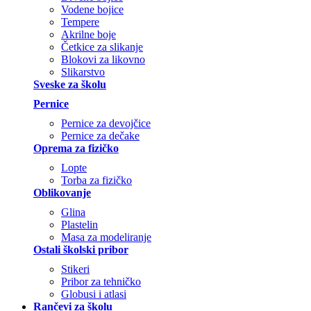
Vodene bojice
Tempere
Akrilne boje
Četkice za slikanje
Blokovi za likovno
Slikarstvo
Sveske za školu
Pernice
Pernice za devojčice
Pernice za dečake
Oprema za fizičko
Lopte
Torba za fizičko
Oblikovanje
Glina
Plastelin
Masa za modeliranje
Ostali školski pribor
Stikeri
Pribor za tehničko
Globusi i atlasi
Rančevi za školu