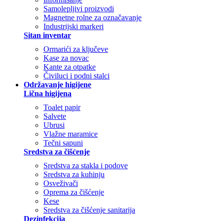
Samolepljivi proizvodi
Magnetne rolne za označavanje
Industrijski markeri
Sitan inventar
Ormarići za ključeve
Kase za novac
Kante za otpatke
Čiviluci i podni stalci
Održavanje higijene
Lična higijena
Toalet papir
Salvete
Ubrusi
Vlažne maramice
Tečni sapuni
Sredstva za čišćenje
Sredstva za stakla i podove
Sredstva za kuhinju
Osveživači
Oprema za čišćenje
Kese
Sredstva za čišćenje sanitarija
Dezinfekcija