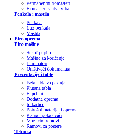
Permanentni flomasteri
Flomasteri sa dva vrha
Penkala i mastila
Penkala
Lux penkala
Mastila
Biro oprema
Biro mašine
Sekač papira
Mašine za koričenje
Laminatori
Uništivači dokumenata
Prezentacije i table
Bela tabla za pisanje
Plutana tabla
Flipchart
Dodatna oprema
Id kartice
Potrošni materijal i oprema
Platna i pokazivači
Magnetni ramovi
Ramovi za postere
Tehnika