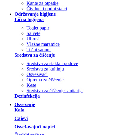
Kante za otpatke
Čiviluci i podni stalci
Održavanje higijene
Lična higijena
Toalet papir
Salvete
Ubrusi
Vlažne maramice
Tečni sapuni
Sredstva za čišćenje
Sredstva za stakla i podove
Sredstva za kuhinju
Osveživači
Oprema za čišćenje
Kese
Sredstva za čišćenje sanitarija
Dezinfekcija
Osveženje
Kafa
Čajevi
Osvežavajući napici