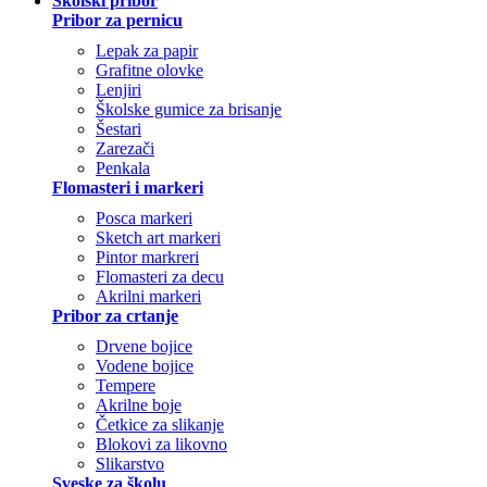
Školski pribor
Pribor za pernicu
Lepak za papir
Grafitne olovke
Lenjiri
Školske gumice za brisanje
Šestari
Zarezači
Penkala
Flomasteri i markeri
Posca markeri
Sketch art markeri
Pintor markreri
Flomasteri za decu
Akrilni markeri
Pribor za crtanje
Drvene bojice
Vodene bojice
Tempere
Akrilne boje
Četkice za slikanje
Blokovi za likovno
Slikarstvo
Sveske za školu