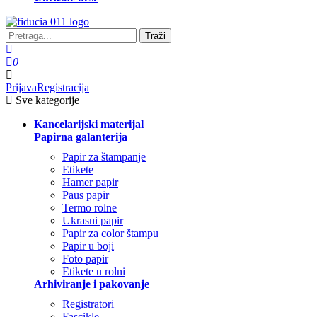
Traži
0
Prijava
Registracija
Sve kategorije
Kancelarijski materijal
Papirna galanterija
Papir za štampanje
Etikete
Hamer papir
Paus papir
Termo rolne
Ukrasni papir
Papir za color štampu
Papir u boji
Foto papir
Etikete u rolni
Arhiviranje i pakovanje
Registratori
Fascikle