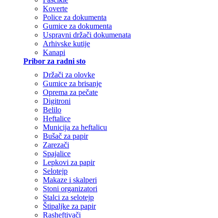
Koverte
Police za dokumenta
Gumice za dokumenta
Uspravni držači dokumenata
Arhivske kutije
Kanapi
Pribor za radni sto
Držači za olovke
Gumice za brisanje
Oprema za pečate
Digitroni
Belilo
Heftalice
Municija za heftalicu
Bušač za papir
Zarezači
Spajalice
Lepkovi za papir
Selotejp
Makaze i skalperi
Stoni organizatori
Stalci za selotejp
Štipaljke za papir
Rasheftivači