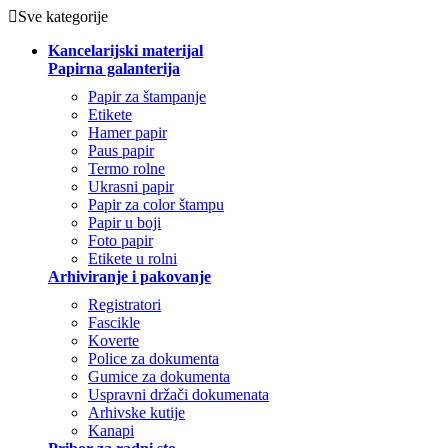
Sve kategorije
Kancelarijski materijal
Papirna galanterija
Papir za štampanje
Etikete
Hamer papir
Paus papir
Termo rolne
Ukrasni papir
Papir za color štampu
Papir u boji
Foto papir
Etikete u rolni
Arhiviranje i pakovanje
Registratori
Fascikle
Koverte
Police za dokumenta
Gumice za dokumenta
Uspravni držači dokumenata
Arhivske kutije
Kanapi