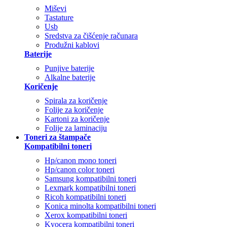
Miševi
Tastature
Usb
Sredstva za čišćenje računara
Produžni kablovi
Baterije
Punjive baterije
Alkalne baterije
Koričenje
Spirala za koričenje
Folije za koričenje
Kartoni za koričenje
Folije za laminaciju
Toneri za štampače
Kompatibilni toneri
Hp/canon mono toneri
Hp/canon color toneri
Samsung kompatibilni toneri
Lexmark kompatibilni toneri
Ricoh kompatibilni toneri
Konica minolta kompatibilni toneri
Xerox kompatibilni toneri
Kyocera kompatibilni toneri