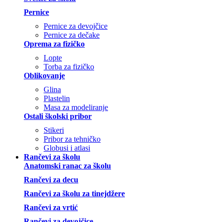
Pernice
Pernice za devojčice
Pernice za dečake
Oprema za fizičko
Lopte
Torba za fizičko
Oblikovanje
Glina
Plastelin
Masa za modeliranje
Ostali školski pribor
Stikeri
Pribor za tehničko
Globusi i atlasi
Rančevi za školu
Anatomski ranac za školu
Rančevi za decu
Rančevi za školu za tinejdžere
Rančevi za vrtić
Rančevi za devojčice