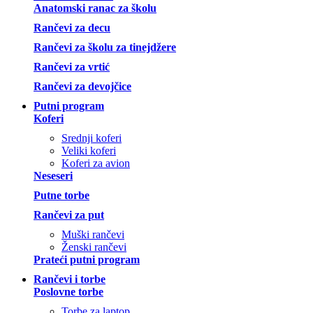
Anatomski ranac za školu
Rančevi za decu
Rančevi za školu za tinejdžere
Rančevi za vrtić
Rančevi za devojčice
Putni program
Koferi
Srednji koferi
Veliki koferi
Koferi za avion
Neseseri
Putne torbe
Rančevi za put
Muški rančevi
Ženski rančevi
Prateći putni program
Rančevi i torbe
Poslovne torbe
Torbe za laptop