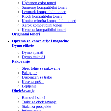
Hp/canon color toneri
Samsung kompatibilni toneri
Lexmark kompatibilni toneri
Ricoh kompatibilni toneri
Konica minolta kompatibilni toneri
Xerox kompatibilni toneri
Kyocera kompatibilni toneri
Originalni toneri
Oprema za kancelarije i magacine
Dymo etikete
Dymo aparati
Dymo trake d1
Pakovanje
Streč folije za pakovanje
Pak papir
Dispenzeri za trake
Kese za poštu
Lepljenje
Obeležavanje
Ramovi i stalci
Trake za obeležavanje
Stalci za prospekte
Informisanje