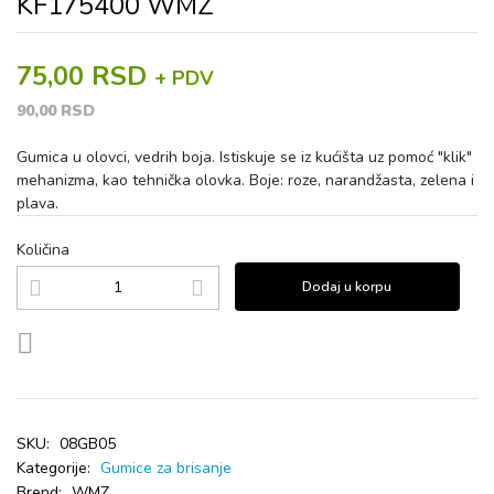
KF175400 WMZ
75,00 RSD
+ PDV
90,00 RSD
Gumica u olovci, vedrih boja. Istiskuje se iz kućišta uz pomoć "klik"
mehanizma, kao tehnička olovka. Boje: roze, narandžasta, zelena i
plava.
Količina
Dodaj u korpu
SKU:
08GB05
Kategorije:
Gumice za brisanje
Brend:
WMZ