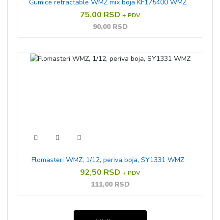
Gumice retractable WMZ mix boja KF175400 WMZ
75,00 RSD
+ PDV
90,00 RSD
Flomasteri WMZ, 1/12, periva boja, SY1331 WMZ
92,50 RSD
+ PDV
111,00 RSD