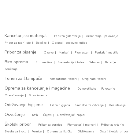
Kancelarijski materijal
Papirna galanterija
Arhiviranje i pakovanje
Pribor za radni sto
Beleške
Obrasci i poslovne knjige
Pribor za pisanje
Olovke
Markeri
Flomasteri
Penkala i mastila
Biro oprema
Biro mašine
Prezentacije i table
Tehnika
Baterije
Koričenje
Toneri za štampače
Kompatibilni toneri
Originalni toneri
Oprema za kancelarije i magacine
Dymo etikete
Pakovanje
Obeležavanje
Sitan inventar
Održavanje higijene
Lična higijena
Sredstva za čišćenje
Dezinfekcija
Osveženje
Kafa
Čajevi
Osvežavajući napici
Školski pribor
Pribor za pernicu
Flomasteri i markeri
Pribor za crtanje
Sveske za školu
Pernice
Oprema za fizičko
Oblikovanje
Ostali školski pribor