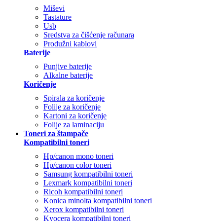
Miševi
Tastature
Usb
Sredstva za čišćenje računara
Produžni kablovi
Baterije
Punjive baterije
Alkalne baterije
Koričenje
Spirala za koričenje
Folije za koričenje
Kartoni za koričenje
Folije za laminaciju
Toneri za štampače
Kompatibilni toneri
Hp/canon mono toneri
Hp/canon color toneri
Samsung kompatibilni toneri
Lexmark kompatibilni toneri
Ricoh kompatibilni toneri
Konica minolta kompatibilni toneri
Xerox kompatibilni toneri
Kyocera kompatibilni toneri