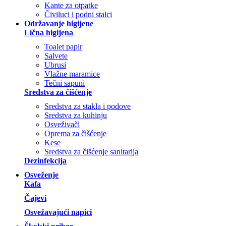
Kante za otpatke
Čiviluci i podni stalci
Održavanje higijene
Lična higijena
Toalet papir
Salvete
Ubrusi
Vlažne maramice
Tečni sapuni
Sredstva za čišćenje
Sredstva za stakla i podove
Sredstva za kuhinju
Osveživači
Oprema za čišćenje
Kese
Sredstva za čišćenje sanitarija
Dezinfekcija
Osveženje
Kafa
Čajevi
Osvežavajući napici