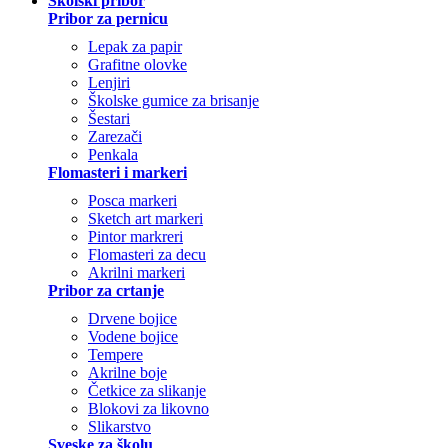
Školski pribor
Pribor za pernicu
Lepak za papir
Grafitne olovke
Lenjiri
Školske gumice za brisanje
Šestari
Zarezači
Penkala
Flomasteri i markeri
Posca markeri
Sketch art markeri
Pintor markreri
Flomasteri za decu
Akrilni markeri
Pribor za crtanje
Drvene bojice
Vodene bojice
Tempere
Akrilne boje
Četkice za slikanje
Blokovi za likovno
Slikarstvo
Sveske za školu