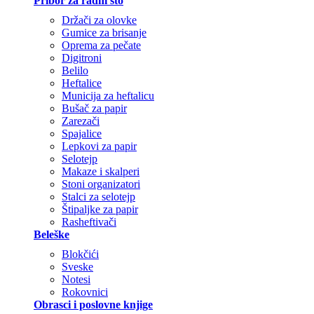
Pribor za radni sto
Držači za olovke
Gumice za brisanje
Oprema za pečate
Digitroni
Belilo
Heftalice
Municija za heftalicu
Bušač za papir
Zarezači
Spajalice
Lepkovi za papir
Selotejp
Makaze i skalperi
Stoni organizatori
Stalci za selotejp
Štipaljke za papir
Rasheftivači
Beleške
Blokčići
Sveske
Notesi
Rokovnici
Obrasci i poslovne knjige