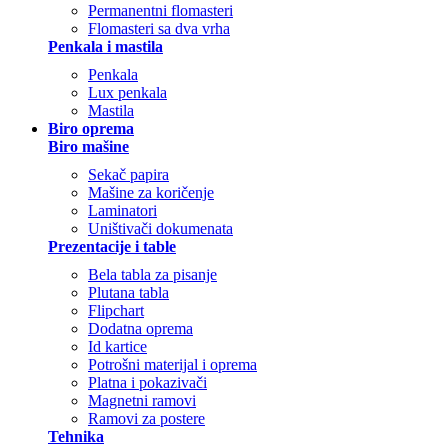
Permanentni flomasteri
Flomasteri sa dva vrha
Penkala i mastila
Penkala
Lux penkala
Mastila
Biro oprema
Biro mašine
Sekač papira
Mašine za koričenje
Laminatori
Uništivači dokumenata
Prezentacije i table
Bela tabla za pisanje
Plutana tabla
Flipchart
Dodatna oprema
Id kartice
Potrošni materijal i oprema
Platna i pokazivači
Magnetni ramovi
Ramovi za postere
Tehnika