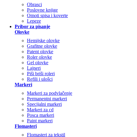
Obrasci
Poslovne knjige
Omoti spisa i koverte
Lepeze
Pribor za pisanje
Olovke
Hemijske olovke
Grafitne olovke
Patent olovke
Roler olovke
Gel olovke
Lajneri
Piši briši roleri
Refili i ulošci
Markeri
Markeri za podvlačenje
Permanentni markeri
Specijalni markeri
Markeri za cd
Posca markeri
Paint markeri
Flomasteri
Flomasteri za tekstil