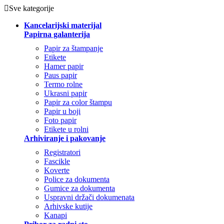
Sve kategorije
Kancelarijski materijal
Papirna galanterija
Papir za štampanje
Etikete
Hamer papir
Paus papir
Termo rolne
Ukrasni papir
Papir za color štampu
Papir u boji
Foto papir
Etikete u rolni
Arhiviranje i pakovanje
Registratori
Fascikle
Koverte
Police za dokumenta
Gumice za dokumenta
Uspravni držači dokumenata
Arhivske kutije
Kanapi