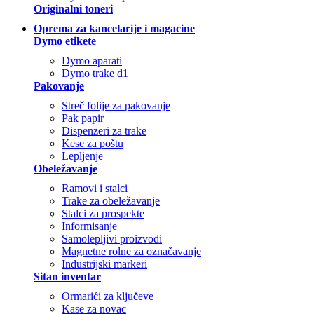
Originalni toneri
Oprema za kancelarije i magacine
Dymo etikete
Dymo aparati
Dymo trake d1
Pakovanje
Streč folije za pakovanje
Pak papir
Dispenzeri za trake
Kese za poštu
Lepljenje
Obeležavanje
Ramovi i stalci
Trake za obeležavanje
Stalci za prospekte
Informisanje
Samolepljivi proizvodi
Magnetne rolne za označavanje
Industrijski markeri
Sitan inventar
Ormarići za ključeve
Kase za novac