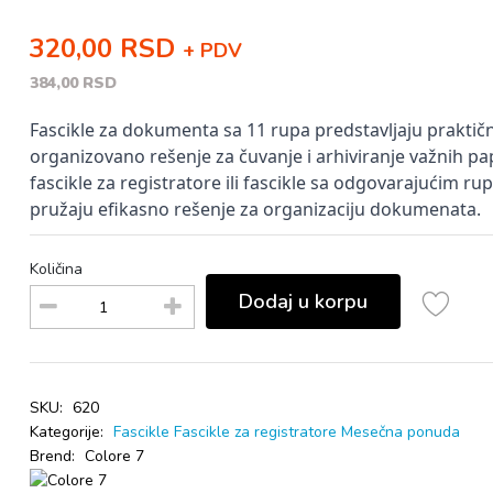
320,00 RSD
+ PDV
384,00 RSD
Fascikle za dokumenta sa 11 rupa predstavljaju praktičn
organizovano rešenje za čuvanje i arhiviranje važnih pa
fascikle za registratore ili fascikle sa odgovarajućim ru
pružaju efikasno rešenje za organizaciju dokumenata.
Količina
Dodaj u korpu
SKU:
620
Kategorije:
Fascikle
Fascikle za registratore
Mesečna ponuda
Brend:
Colore 7