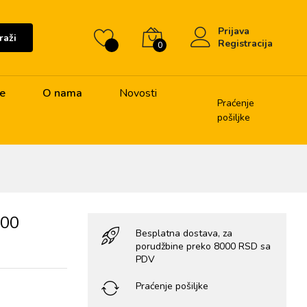
Prijava
raži
Registracija
0
je
O nama
Novosti
Praćenje
pošiljke
100
Besplatna dostava, za
porudžbine preko 8000 RSD sa
PDV
Praćenje pošiljke