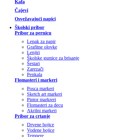
Kafa
Čajevi
Osvežavajući napici
Školski pribor
Pribor za pernicu
Lepak za papir
Grafitne olovke
Lenjiri
Školske gumice za brisanje
Šestari
Zarezači
Penkala
Flomasteri i markeri
Posca markeri
Sketch art markeri
Pintor markreri
Flomasteri za decu
Akrilni markeri
Pribor za crtanje
Drvene bojice
Vodene bojice
Tempere