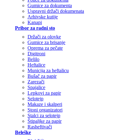
Gumice za dokumenta
Uspravni držači dokumenata
Arhivske kutije
Kanapi
Pribor za radni sto
Držači za olovke
Gumice za brisanje
Oprema za pečate
Digitroni
Belilo
Heftalice
Municija za heftalicu
Bušač za papir
Zarezači
Spajalice
Lepkovi za papir
Selotejp
Makaze i skalperi
Stoni organizatori
Stalci za selotejp
Štipaljke za papir
Rasheftivači
Beleške