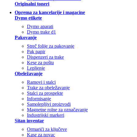
Originalni toneri
Oprema za kancelarije i magacine
Dymo etikete
Dymo aparati
Dymo trake d1
Pakovanje
Streč folije za pakovanje
Pak papir
Dispenzeri za trake
Kese za poštu
Lepljenje
Obeležavanje
Ramovi i stalci
Trake za obeležavanje
Stalci za prospekte
Informisanje
Samolepljivi proizvodi
Magnetne rolne za označavanje
Industrijski markeri
Sitan inventar
Ormarići za ključeve
Kase za novac