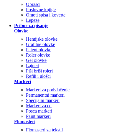
Obrasci
Poslovne knjige
Omoti spisa i koverte
Lepeze
Pribor za pisanje
Olovke
Hemijske olovke
Grafitne olovke
Patent olovke
Roler olovke
Gel olovke
Lajneri
Piši briši roleri
Refili i ulošci
Markeri
Markeri za podvlačenje
Permanentni markeri
Specijalni markeri
Markeri za cd
Posca markeri
Paint markeri
Flomasteri
Flomasteri za tekstil