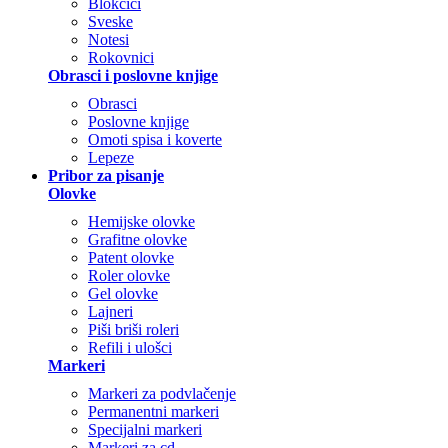
Blokčići
Sveske
Notesi
Rokovnici
Obrasci i poslovne knjige
Obrasci
Poslovne knjige
Omoti spisa i koverte
Lepeze
Pribor za pisanje
Olovke
Hemijske olovke
Grafitne olovke
Patent olovke
Roler olovke
Gel olovke
Lajneri
Piši briši roleri
Refili i ulošci
Markeri
Markeri za podvlačenje
Permanentni markeri
Specijalni markeri
Markeri za cd