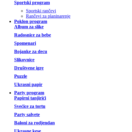
Sportski program
Sportski rančevi
Rančevi za planinarenje
Poklon program
Album za slike
Radosnice za bebe
Spomenari
Bojanke za decu
Slikovnice
Društvene igre
Puzzle
Ukrasni papir
Party program
Papirni tanjirići
Svećice za tortu
Party salvete
Baloni za rodjendan
Ukrasne kese