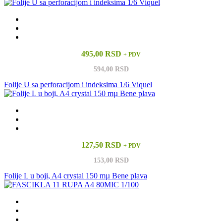
495,00 RSD
+ PDV
594,00 RSD
Folije U sa perforacijom i indeksima 1/6 Viquel
127,50 RSD
+ PDV
153,00 RSD
Folije L u boji, A4 crystal 150 mµ Bene plava