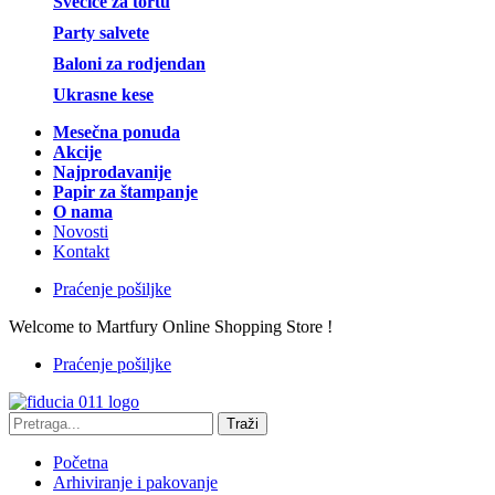
Svećice za tortu
Party salvete
Baloni za rodjendan
Ukrasne kese
Mesečna ponuda
Akcije
Najprodavanije
Papir za štampanje
O nama
Novosti
Kontakt
Praćenje pošiljke
Welcome to Martfury Online Shopping Store !
Praćenje pošiljke
Traži
Početna
Arhiviranje i pakovanje