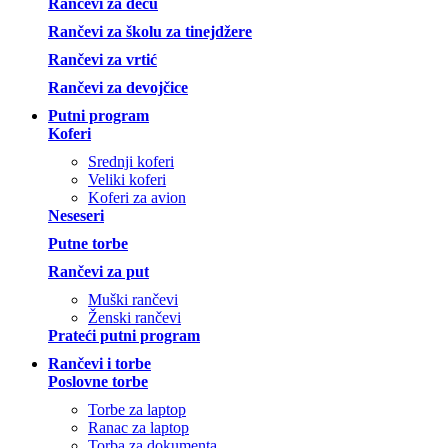
Rančevi za decu
Rančevi za školu za tinejdžere
Rančevi za vrtić
Rančevi za devojčice
Putni program
Koferi
Srednji koferi
Veliki koferi
Koferi za avion
Neseseri
Putne torbe
Rančevi za put
Muški rančevi
Ženski rančevi
Prateći putni program
Rančevi i torbe
Poslovne torbe
Torbe za laptop
Ranac za laptop
Torba za dokumenta