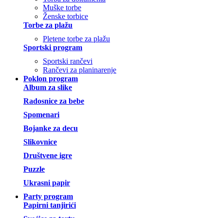
Muške torbe
Ženske torbice
Torbe za plažu
Pletene torbe za plažu
Sportski program
Sportski rančevi
Rančevi za planinarenje
Poklon program
Album za slike
Radosnice za bebe
Spomenari
Bojanke za decu
Slikovnice
Društvene igre
Puzzle
Ukrasni papir
Party program
Papirni tanjirići