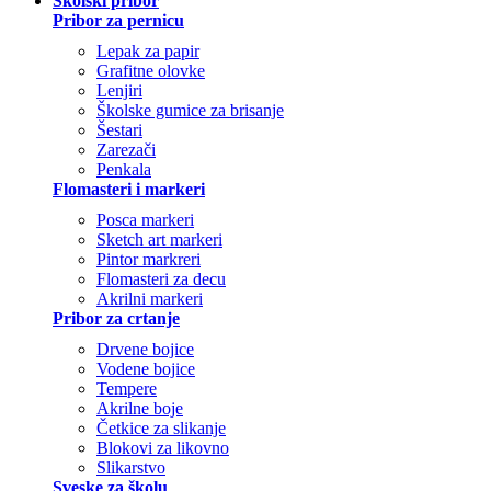
Školski pribor
Pribor za pernicu
Lepak za papir
Grafitne olovke
Lenjiri
Školske gumice za brisanje
Šestari
Zarezači
Penkala
Flomasteri i markeri
Posca markeri
Sketch art markeri
Pintor markreri
Flomasteri za decu
Akrilni markeri
Pribor za crtanje
Drvene bojice
Vodene bojice
Tempere
Akrilne boje
Četkice za slikanje
Blokovi za likovno
Slikarstvo
Sveske za školu