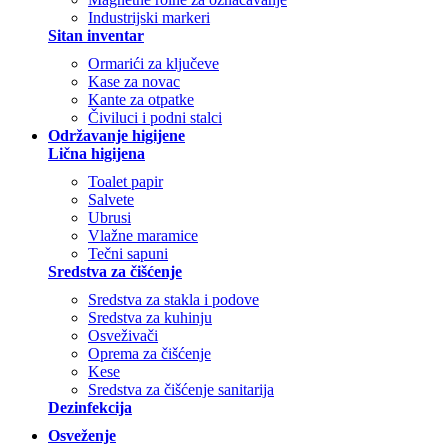
Industrijski markeri
Sitan inventar
Ormarići za ključeve
Kase za novac
Kante za otpatke
Čiviluci i podni stalci
Održavanje higijene
Lična higijena
Toalet papir
Salvete
Ubrusi
Vlažne maramice
Tečni sapuni
Sredstva za čišćenje
Sredstva za stakla i podove
Sredstva za kuhinju
Osveživači
Oprema za čišćenje
Kese
Sredstva za čišćenje sanitarija
Dezinfekcija
Osveženje