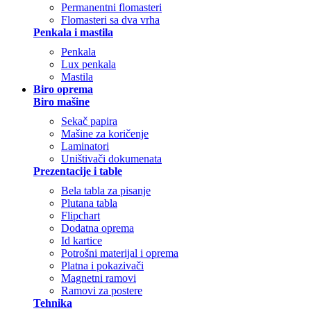
Permanentni flomasteri
Flomasteri sa dva vrha
Penkala i mastila
Penkala
Lux penkala
Mastila
Biro oprema
Biro mašine
Sekač papira
Mašine za koričenje
Laminatori
Uništivači dokumenata
Prezentacije i table
Bela tabla za pisanje
Plutana tabla
Flipchart
Dodatna oprema
Id kartice
Potrošni materijal i oprema
Platna i pokazivači
Magnetni ramovi
Ramovi za postere
Tehnika