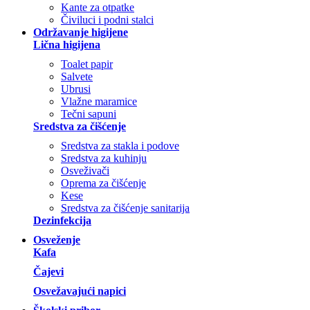
Kante za otpatke
Čiviluci i podni stalci
Održavanje higijene
Lična higijena
Toalet papir
Salvete
Ubrusi
Vlažne maramice
Tečni sapuni
Sredstva za čišćenje
Sredstva za stakla i podove
Sredstva za kuhinju
Osveživači
Oprema za čišćenje
Kese
Sredstva za čišćenje sanitarija
Dezinfekcija
Osveženje
Kafa
Čajevi
Osvežavajući napici