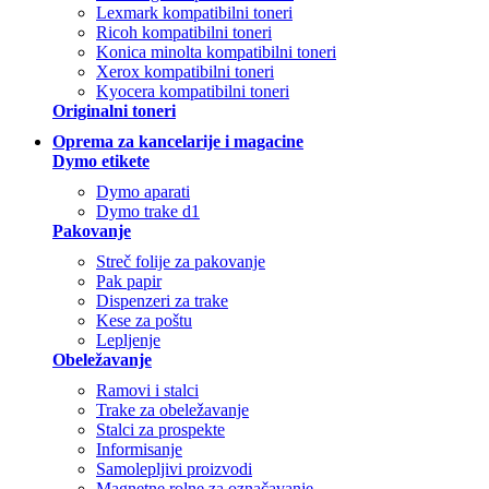
Lexmark kompatibilni toneri
Ricoh kompatibilni toneri
Konica minolta kompatibilni toneri
Xerox kompatibilni toneri
Kyocera kompatibilni toneri
Originalni toneri
Oprema za kancelarije i magacine
Dymo etikete
Dymo aparati
Dymo trake d1
Pakovanje
Streč folije za pakovanje
Pak papir
Dispenzeri za trake
Kese za poštu
Lepljenje
Obeležavanje
Ramovi i stalci
Trake za obeležavanje
Stalci za prospekte
Informisanje
Samolepljivi proizvodi
Magnetne rolne za označavanje