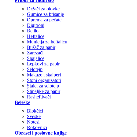
Pribor za radni sto
Držači za olovke
Gumice za brisanje
Oprema za pečate
Digitroni
Belilo
Heftalice
Municija za heftalicu
Bušač za papir
Zarezači
Spajalice
Lepkovi za papir
Selotejp
Makaze i skalperi
Stoni organizatori
Stalci za selotejp
Štipaljke za papir
Rasheftivači
Beleške
Blokčići
Sveske
Notesi
Rokovnici
Obrasci i poslovne knjige