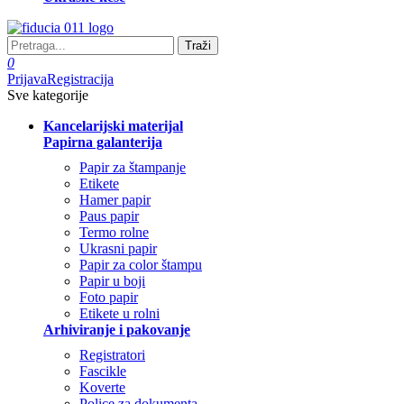
Traži
0
Prijava
Registracija
Sve kategorije
Kancelarijski materijal
Papirna galanterija
Papir za štampanje
Etikete
Hamer papir
Paus papir
Termo rolne
Ukrasni papir
Papir za color štampu
Papir u boji
Foto papir
Etikete u rolni
Arhiviranje i pakovanje
Registratori
Fascikle
Koverte
Police za dokumenta