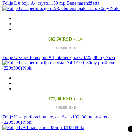
Folije L u boji, A4 crystal 150 mµ Bene narandžasta
682,50 RSD
+ PDV
819,00 RSD
Folije U sa perforacijom A3, oborena, pak. 1/25, 80my Noki
775,00 RSD
+ PDV
930,00 RSD
Folije U sa perforacijom crystal A4 1/100, 80my proširene
(220x300) Noki