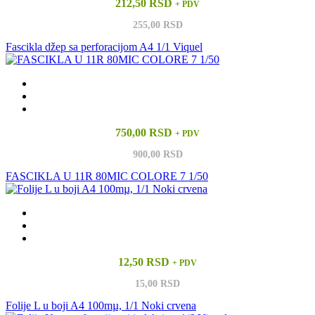
212,50 RSD
+ PDV
255,00 RSD
Fascikla džep sa perforacijom A4 1/1 Viquel
750,00 RSD
+ PDV
900,00 RSD
FASCIKLA U 11R 80MIC COLORE 7 1/50
12,50 RSD
+ PDV
15,00 RSD
Folije L u boji A4 100mµ, 1/1 Noki crvena