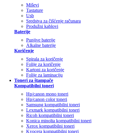
Miševi
Tastature
Usb
Sredstva za čišćenje računara
Produžni kablovi
Baterije
Punjive baterije
Alkalne baterije
Koričenje
Spirala za koričenje
Folije za koričenje
Kartoni za koričenje
Folije za laminaciju
Toneri za štampače
Kompatibilni toneri
Hp/canon mono toneri
Hp/canon color toneri
Samsung kompatibilni toneri
Lexmark kompatibilni toneri
Ricoh kompatibilni toneri
Konica minolta kompatibilni toneri
Xerox kompatibilni toneri
Kyocera kompatibilni toneri