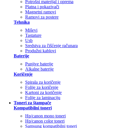
Potrošni materijal i oprema
Platna i pokazivači
Magnetni ramovi
Ramovi za postere
Tehnika
Miševi
Tastature
Usb
Sredstva za čišćenje računara
Produžni kablovi
Baterije
Punjive baterije
Alkalne baterije
Koričenje
Spirala za koričenje
Folije za koričenje
Kartoni za koričenje
Folije za laminaciju
Toneri za štampače
Kompatibilni toneri
Hp/canon mono toneri
Hp/canon color toneri
Samsung kompatibilni toneri