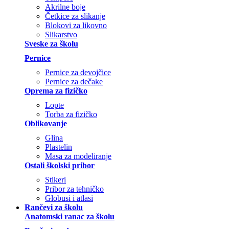
Akrilne boje
Četkice za slikanje
Blokovi za likovno
Slikarstvo
Sveske za školu
Pernice
Pernice za devojčice
Pernice za dečake
Oprema za fizičko
Lopte
Torba za fizičko
Oblikovanje
Glina
Plastelin
Masa za modeliranje
Ostali školski pribor
Stikeri
Pribor za tehničko
Globusi i atlasi
Rančevi za školu
Anatomski ranac za školu