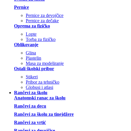
Pernice
Pernice za devojčice
Pernice za dečake
Oprema za fizičko
Lopte
Torba za fizičko
Oblikovanje
Glina
Plastelin
Masa za modeliranje
Ostali školski pribor
Stikeri
Pribor za tehničko
Globusi i atlasi
Rančevi za školu
Anatomski ranac za školu
Rančevi za decu
Rančevi za školu za tinejdžere
Rančevi za vrtić
Rančevi za devojčice