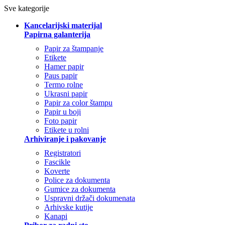
Sve kategorije
Kancelarijski materijal
Papirna galanterija
Papir za štampanje
Etikete
Hamer papir
Paus papir
Termo rolne
Ukrasni papir
Papir za color štampu
Papir u boji
Foto papir
Etikete u rolni
Arhiviranje i pakovanje
Registratori
Fascikle
Koverte
Police za dokumenta
Gumice za dokumenta
Uspravni držači dokumenata
Arhivske kutije
Kanapi