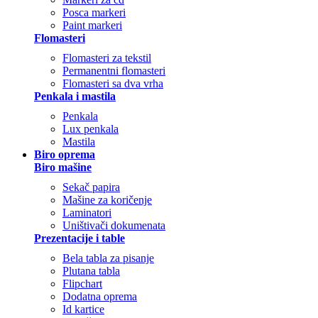
Posca markeri
Paint markeri
Flomasteri
Flomasteri za tekstil
Permanentni flomasteri
Flomasteri sa dva vrha
Penkala i mastila
Penkala
Lux penkala
Mastila
Biro oprema
Biro mašine
Sekač papira
Mašine za koričenje
Laminatori
Uništivači dokumenata
Prezentacije i table
Bela tabla za pisanje
Plutana tabla
Flipchart
Dodatna oprema
Id kartice