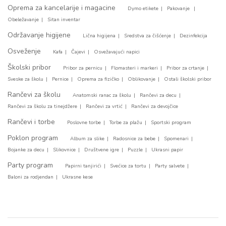
Oprema za kancelarije i magacine
Dymo etikete
Pakovanje
Obeležavanje
Sitan inventar
Održavanje higijene
Lična higijena
Sredstva za čišćenje
Dezinfekcija
Osveženje
Kafa
Čajevi
Osvežavajući napici
Školski pribor
Pribor za pernicu
Flomasteri i markeri
Pribor za crtanje
Sveske za školu
Pernice
Oprema za fizičko
Oblikovanje
Ostali školski pribor
Rančevi za školu
Anatomski ranac za školu
Rančevi za decu
Rančevi za školu za tinejdžere
Rančevi za vrtić
Rančevi za devojčice
Rančevi i torbe
Poslovne torbe
Torbe za plažu
Sportski program
Poklon program
Album za slike
Radosnice za bebe
Spomenari
Bojanke za decu
Slikovnice
Društvene igre
Puzzle
Ukrasni papir
Party program
Papirni tanjirići
Svećice za tortu
Party salvete
Baloni za rodjendan
Ukrasne kese