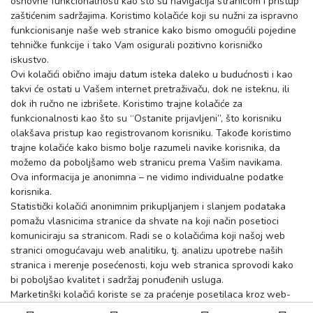
osnovne funkcionalnosti kao što su navigacija stranicom i pristup
zaštićenim sadržajima. Koristimo kolačiće koji su nužni za ispravno
funkcionisanje naše web stranice kako bismo omogućili pojedine
tehničke funkcije i tako Vam osigurali pozitivno korisničko
iskustvo.
Ovi kolačići obično imaju datum isteka daleko u budućnosti i kao
takvi će ostati u Vašem internet pretraživaču, dok ne isteknu, ili
dok ih ručno ne izbrišete. Koristimo trajne kolačiće za
funkcionalnosti kao što su “Ostanite prijavljeni”, što korisniku
olakšava pristup kao registrovanom korisniku. Takođe koristimo
trajne kolačiće kako bismo bolje razumeli navike korisnika, da
možemo da poboljšamo web stranicu prema Vašim navikama.
Ova informacija je anonimna – ne vidimo individualne podatke
korisnika.
Statistički kolačići anonimnim prikupljanjem i slanjem podataka
pomažu vlasnicima stranice da shvate na koji način posetioci
komuniciraju sa stranicom. Radi se o kolačićima koji našoj web
stranici omogućavaju web analitiku, tj. analizu upotrebe naših
stranica i merenje posećenosti, koju web stranica sprovodi kako
bi poboljšao kvalitet i sadržaj ponuđenih usluga.
Marketinški kolačići koriste se za praćenje posetilaca kroz web-
stranice. Koriste se kako bi se korisnicima prikazivali relevantni