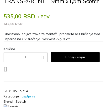
TRANSPARENT, 19mm x1,5m Scotch
535,00 RSD
+ PDV
642,00 RSD
Obostrano lepljiva traka za montažu predmeta bez bušenja zida.
Otporna na UV zračenje. Nosivost 7kg/30cm.
Količina
Dodaj u korpu
SKU:
05LTS714
Kategorije:
Lepljenje
Brend:
Scotch