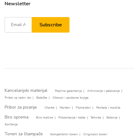
Newsletter
Subscribe
Kancelarijski materijal
Papirna galanterija
Arhiviranje i pakovanje
Pribor za radni sto
Beleške
Obrasci i poslovne knjige
Pribor za pisanje
Olovke
Markeri
Flomasteri
Penkala i mastila
Biro oprema
Biro mašine
Prezentacije i table
Tehnika
Baterije
Koričenje
Toneri za štampače
Kompatibilni toneri
Originalni toneri