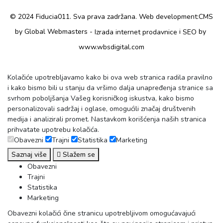
© 2024 Fiducia011. Sva prava zadržana. Web development:
CMS
by Global Webmasters -
i
by
Izrada internet prodavnice
SEO
www.wbsdigital.com
Kolačiće upotrebljavamo kako bi ova web stranica radila pravilno
i kako bismo bili u stanju da vršimo dalja unapređenja stranice sa
svrhom poboljšanja Vašeg korisničkog iskustva, kako bismo
personalizovali sadržaj i oglase, omogućili značaj društvenih
medija i analizirali promet. Nastavkom korišćenja naših stranica
prihvatate upotrebu kolačića.
Obavezni
Trajni
Statistika
Marketing
Saznaj više
Slažem se
Obavezni
Trajni
Statistika
Marketing
Obavezni kolačići čine stranicu upotrebljivom omogućavajući