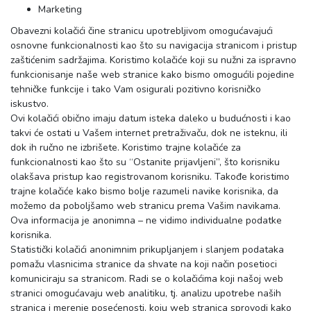
Marketing
Obavezni kolačići čine stranicu upotrebljivom omogućavajući
osnovne funkcionalnosti kao što su navigacija stranicom i pristup
zaštićenim sadržajima. Koristimo kolačiće koji su nužni za ispravno
funkcionisanje naše web stranice kako bismo omogućili pojedine
tehničke funkcije i tako Vam osigurali pozitivno korisničko
iskustvo.
Ovi kolačići obično imaju datum isteka daleko u budućnosti i kao
takvi će ostati u Vašem internet pretraživaču, dok ne isteknu, ili
dok ih ručno ne izbrišete. Koristimo trajne kolačiće za
funkcionalnosti kao što su “Ostanite prijavljeni”, što korisniku
olakšava pristup kao registrovanom korisniku. Takođe koristimo
trajne kolačiće kako bismo bolje razumeli navike korisnika, da
možemo da poboljšamo web stranicu prema Vašim navikama.
Ova informacija je anonimna – ne vidimo individualne podatke
korisnika.
Statistički kolačići anonimnim prikupljanjem i slanjem podataka
pomažu vlasnicima stranice da shvate na koji način posetioci
komuniciraju sa stranicom. Radi se o kolačićima koji našoj web
stranici omogućavaju web analitiku, tj. analizu upotrebe naših
stranica i merenje posećenosti, koju web stranica sprovodi kako