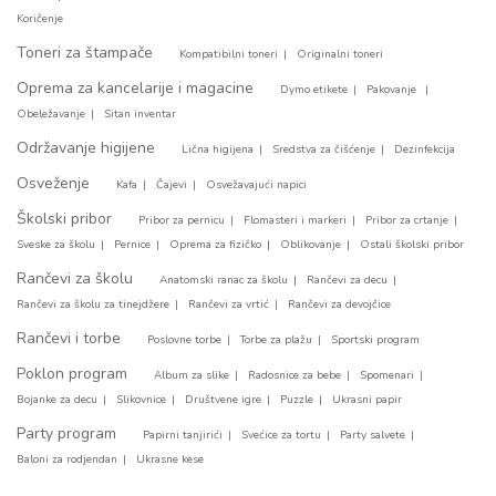
Koričenje
Toneri za štampače
Kompatibilni toneri
Originalni toneri
Oprema za kancelarije i magacine
Dymo etikete
Pakovanje
Obeležavanje
Sitan inventar
Održavanje higijene
Lična higijena
Sredstva za čišćenje
Dezinfekcija
Osveženje
Kafa
Čajevi
Osvežavajući napici
Školski pribor
Pribor za pernicu
Flomasteri i markeri
Pribor za crtanje
Sveske za školu
Pernice
Oprema za fizičko
Oblikovanje
Ostali školski pribor
Rančevi za školu
Anatomski ranac za školu
Rančevi za decu
Rančevi za školu za tinejdžere
Rančevi za vrtić
Rančevi za devojčice
Rančevi i torbe
Poslovne torbe
Torbe za plažu
Sportski program
Poklon program
Album za slike
Radosnice za bebe
Spomenari
Bojanke za decu
Slikovnice
Društvene igre
Puzzle
Ukrasni papir
Party program
Papirni tanjirići
Svećice za tortu
Party salvete
Baloni za rodjendan
Ukrasne kese