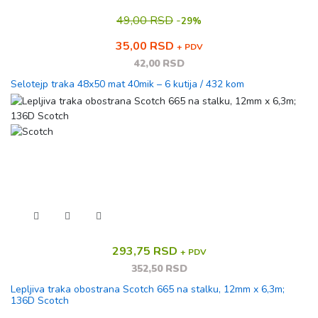
49,00 RSD
-
29%
35,00 RSD
+ PDV
42,00 RSD
Selotejp traka 48x50 mat 40mik – 6 kutija / 432 kom
293,75 RSD
+ PDV
352,50 RSD
Lepljiva traka obostrana Scotch 665 na stalku, 12mm x 6,3m;
136D Scotch