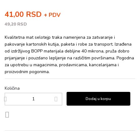
41,00 RSD
+ PDV
49,20 RSD
Kvalitetna mat selotejp traka namenjena za zatvaranje i
pakovanje kartonskih kutija, paketa i robe za transport. Izrađena
od izdržljivog BOPP materijala debljine 40 mikrona, pruža dobro
prijanjanje i pouzdano lepljenje na različitim površinama. Pogodna
za upotrebu u magacinima, prodavnicama, kancelarijama i
proizvodnim pogonima.
Količina
Dodaj u korpu