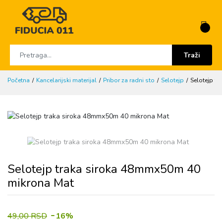
Traži
Početna
Kancelarijski materijal
Pribor za radni sto
Selotejp
Selotejp t
Selotejp traka siroka 48mmx50m 40
mikrona Mat
-
49,00 RSD
16%