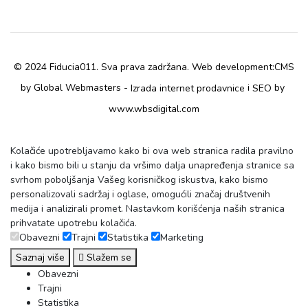
© 2024 Fiducia011. Sva prava zadržana. Web development:
CMS
by Global Webmasters -
i
by
Izrada internet prodavnice
SEO
www.wbsdigital.com
Kolačiće upotrebljavamo kako bi ova web stranica radila pravilno
i kako bismo bili u stanju da vršimo dalja unapređenja stranice sa
svrhom poboljšanja Vašeg korisničkog iskustva, kako bismo
personalizovali sadržaj i oglase, omogućili značaj društvenih
medija i analizirali promet. Nastavkom korišćenja naših stranica
prihvatate upotrebu kolačića.
Obavezni
Trajni
Statistika
Marketing
Saznaj više
Slažem se
Obavezni
Trajni
Statistika