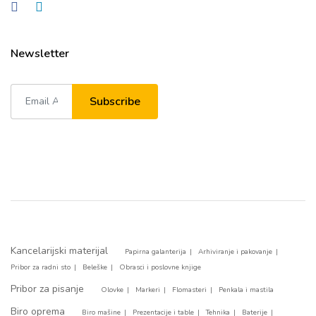
Newsletter
Subscribe
Kancelarijski materijal
Papirna galanterija
Arhiviranje i pakovanje
Pribor za radni sto
Beleške
Obrasci i poslovne knjige
Pribor za pisanje
Olovke
Markeri
Flomasteri
Penkala i mastila
Biro oprema
Biro mašine
Prezentacije i table
Tehnika
Baterije