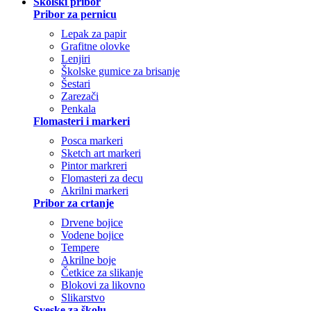
Školski pribor
Pribor za pernicu
Lepak za papir
Grafitne olovke
Lenjiri
Školske gumice za brisanje
Šestari
Zarezači
Penkala
Flomasteri i markeri
Posca markeri
Sketch art markeri
Pintor markreri
Flomasteri za decu
Akrilni markeri
Pribor za crtanje
Drvene bojice
Vodene bojice
Tempere
Akrilne boje
Četkice za slikanje
Blokovi za likovno
Slikarstvo
Sveske za školu