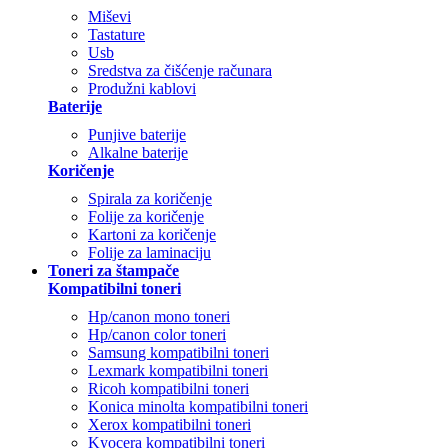
Miševi
Tastature
Usb
Sredstva za čišćenje računara
Produžni kablovi
Baterije
Punjive baterije
Alkalne baterije
Koričenje
Spirala za koričenje
Folije za koričenje
Kartoni za koričenje
Folije za laminaciju
Toneri za štampače
Kompatibilni toneri
Hp/canon mono toneri
Hp/canon color toneri
Samsung kompatibilni toneri
Lexmark kompatibilni toneri
Ricoh kompatibilni toneri
Konica minolta kompatibilni toneri
Xerox kompatibilni toneri
Kyocera kompatibilni toneri