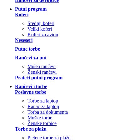
Rančevi za devojčice
Putni program
Koferi
Srednji koferi
Veliki koferi
Koferi za avion
Neseseri
Putne torbe
Rančevi za put
Muški rančevi
Ženski rančevi
Prateći putni program
Rančevi i torbe
Poslovne torbe
Torbe za laptop
Ranac za laptop
Torba za dokumenta
Muške torbe
Ženske torbice
Torbe za plažu
Pletene torbe za plažu