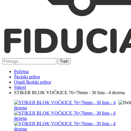
Traži
Početna
Školski pribor
Ostali školski pribor
Stikeri
STIKER BLOK VOĆKICE 76×76mm - 30 lista - 4 dezena