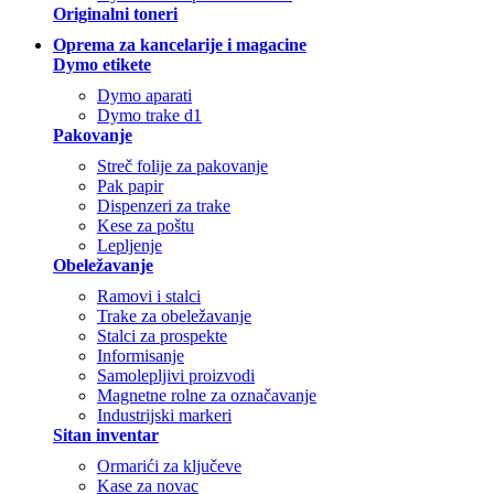
Originalni toneri
Oprema za kancelarije i magacine
Dymo etikete
Dymo aparati
Dymo trake d1
Pakovanje
Streč folije za pakovanje
Pak papir
Dispenzeri za trake
Kese za poštu
Lepljenje
Obeležavanje
Ramovi i stalci
Trake za obeležavanje
Stalci za prospekte
Informisanje
Samolepljivi proizvodi
Magnetne rolne za označavanje
Industrijski markeri
Sitan inventar
Ormarići za ključeve
Kase za novac