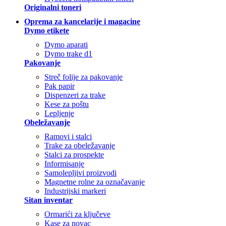
Originalni toneri
Oprema za kancelarije i magacine
Dymo etikete
Dymo aparati
Dymo trake d1
Pakovanje
Streč folije za pakovanje
Pak papir
Dispenzeri za trake
Kese za poštu
Lepljenje
Obeležavanje
Ramovi i stalci
Trake za obeležavanje
Stalci za prospekte
Informisanje
Samolepljivi proizvodi
Magnetne rolne za označavanje
Industrijski markeri
Sitan inventar
Ormarići za ključeve
Kase za novac