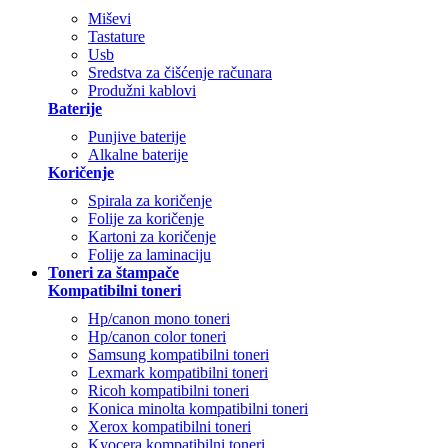
Miševi
Tastature
Usb
Sredstva za čišćenje računara
Produžni kablovi
Baterije
Punjive baterije
Alkalne baterije
Koričenje
Spirala za koričenje
Folije za koričenje
Kartoni za koričenje
Folije za laminaciju
Toneri za štampače
Kompatibilni toneri
Hp/canon mono toneri
Hp/canon color toneri
Samsung kompatibilni toneri
Lexmark kompatibilni toneri
Ricoh kompatibilni toneri
Konica minolta kompatibilni toneri
Xerox kompatibilni toneri
Kyocera kompatibilni toneri