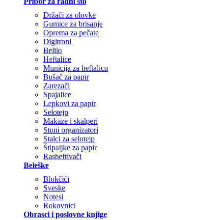
Pribor za radni sto
Držači za olovke
Gumice za brisanje
Oprema za pečate
Digitroni
Belilo
Heftalice
Municija za heftalicu
Bušač za papir
Zarezači
Spajalice
Lepkovi za papir
Selotejp
Makaze i skalperi
Stoni organizatori
Stalci za selotejp
Štipaljke za papir
Rasheftivači
Beleške
Blokčići
Sveske
Notesi
Rokovnici
Obrasci i poslovne knjige