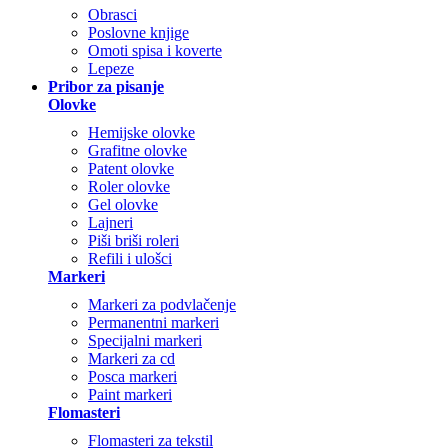
Obrasci
Poslovne knjige
Omoti spisa i koverte
Lepeze
Pribor za pisanje
Olovke
Hemijske olovke
Grafitne olovke
Patent olovke
Roler olovke
Gel olovke
Lajneri
Piši briši roleri
Refili i ulošci
Markeri
Markeri za podvlačenje
Permanentni markeri
Specijalni markeri
Markeri za cd
Posca markeri
Paint markeri
Flomasteri
Flomasteri za tekstil