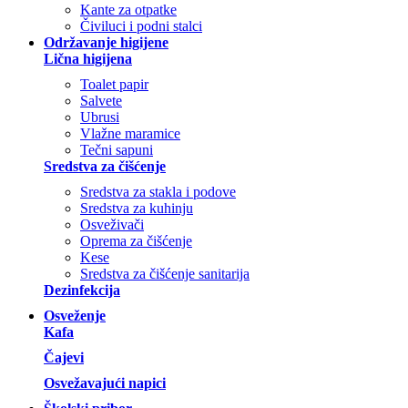
Kante za otpatke
Čiviluci i podni stalci
Održavanje higijene
Lična higijena
Toalet papir
Salvete
Ubrusi
Vlažne maramice
Tečni sapuni
Sredstva za čišćenje
Sredstva za stakla i podove
Sredstva za kuhinju
Osveživači
Oprema za čišćenje
Kese
Sredstva za čišćenje sanitarija
Dezinfekcija
Osveženje
Kafa
Čajevi
Osvežavajući napici