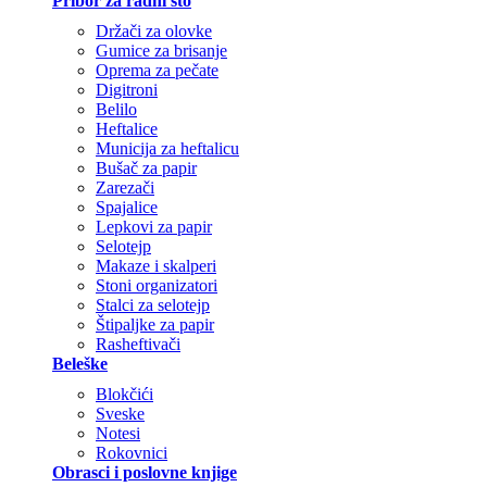
Pribor za radni sto
Držači za olovke
Gumice za brisanje
Oprema za pečate
Digitroni
Belilo
Heftalice
Municija za heftalicu
Bušač za papir
Zarezači
Spajalice
Lepkovi za papir
Selotejp
Makaze i skalperi
Stoni organizatori
Stalci za selotejp
Štipaljke za papir
Rasheftivači
Beleške
Blokčići
Sveske
Notesi
Rokovnici
Obrasci i poslovne knjige