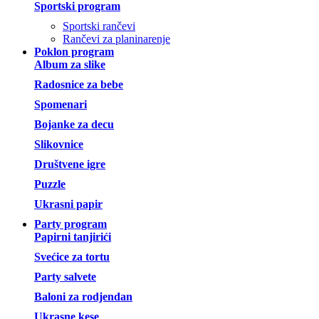
Sportski program
Sportski rančevi
Rančevi za planinarenje
Poklon program
Album za slike
Radosnice za bebe
Spomenari
Bojanke za decu
Slikovnice
Društvene igre
Puzzle
Ukrasni papir
Party program
Papirni tanjirići
Svećice za tortu
Party salvete
Baloni za rodjendan
Ukrasne kese