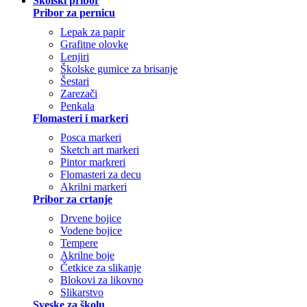
Školski pribor
Pribor za pernicu
Lepak za papir
Grafitne olovke
Lenjiri
Školske gumice za brisanje
Šestari
Zarezači
Penkala
Flomasteri i markeri
Posca markeri
Sketch art markeri
Pintor markreri
Flomasteri za decu
Akrilni markeri
Pribor za crtanje
Drvene bojice
Vodene bojice
Tempere
Akrilne boje
Četkice za slikanje
Blokovi za likovno
Slikarstvo
Sveske za školu