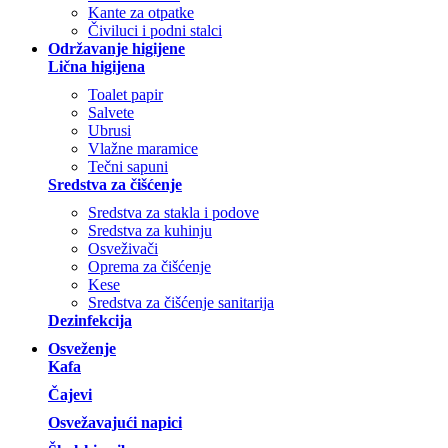
Kante za otpatke
Čiviluci i podni stalci
Održavanje higijene
Lična higijena
Toalet papir
Salvete
Ubrusi
Vlažne maramice
Tečni sapuni
Sredstva za čišćenje
Sredstva za stakla i podove
Sredstva za kuhinju
Osveživači
Oprema za čišćenje
Kese
Sredstva za čišćenje sanitarija
Dezinfekcija
Osveženje
Kafa
Čajevi
Osvežavajući napici