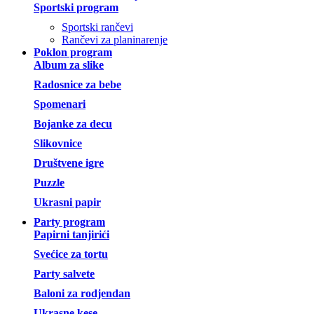
Sportski program
Sportski rančevi
Rančevi za planinarenje
Poklon program
Album za slike
Radosnice za bebe
Spomenari
Bojanke za decu
Slikovnice
Društvene igre
Puzzle
Ukrasni papir
Party program
Papirni tanjirići
Svećice za tortu
Party salvete
Baloni za rodjendan
Ukrasne kese