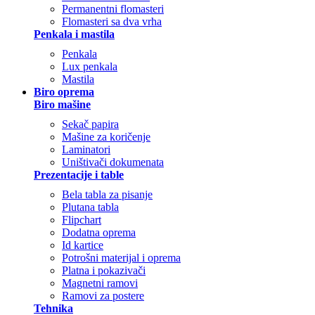
Permanentni flomasteri
Flomasteri sa dva vrha
Penkala i mastila
Penkala
Lux penkala
Mastila
Biro oprema
Biro mašine
Sekač papira
Mašine za koričenje
Laminatori
Uništivači dokumenata
Prezentacije i table
Bela tabla za pisanje
Plutana tabla
Flipchart
Dodatna oprema
Id kartice
Potrošni materijal i oprema
Platna i pokazivači
Magnetni ramovi
Ramovi za postere
Tehnika