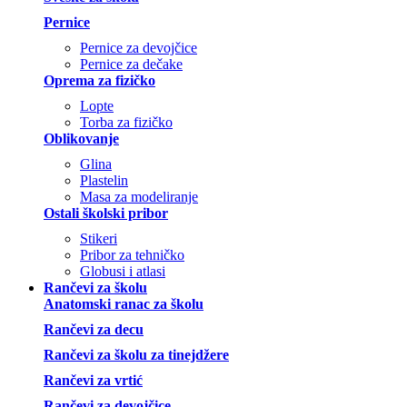
Pernice
Pernice za devojčice
Pernice za dečake
Oprema za fizičko
Lopte
Torba za fizičko
Oblikovanje
Glina
Plastelin
Masa za modeliranje
Ostali školski pribor
Stikeri
Pribor za tehničko
Globusi i atlasi
Rančevi za školu
Anatomski ranac za školu
Rančevi za decu
Rančevi za školu za tinejdžere
Rančevi za vrtić
Rančevi za devojčice