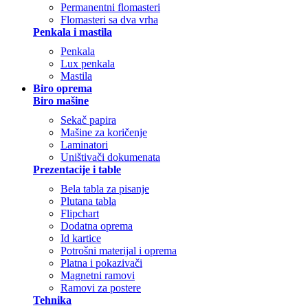
Permanentni flomasteri
Flomasteri sa dva vrha
Penkala i mastila
Penkala
Lux penkala
Mastila
Biro oprema
Biro mašine
Sekač papira
Mašine za koričenje
Laminatori
Uništivači dokumenata
Prezentacije i table
Bela tabla za pisanje
Plutana tabla
Flipchart
Dodatna oprema
Id kartice
Potrošni materijal i oprema
Platna i pokazivači
Magnetni ramovi
Ramovi za postere
Tehnika