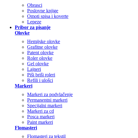
Obrasci
Poslovne knjige
Omoti spisa i koverte
Lepeze
Pribor za pisanje
Olovke
Hemijske olovke
Grafitne olovke
Patent olovke
Roler olovke
Gel olovke
Lajneri
Piši briši roleri
Refili i ulošci
Markeri
Markeri za podvlačenje
Permanentni markeri
Specijalni markeri
Markeri za cd
Posca markeri
Paint markeri
Flomasteri
Flomasteri za tekstil