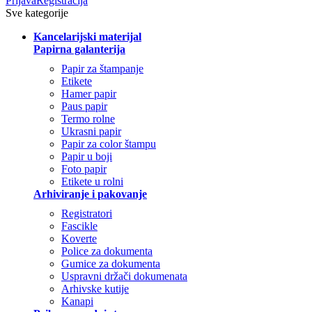
Prijava
Registracija
Sve kategorije
Kancelarijski materijal
Papirna galanterija
Papir za štampanje
Etikete
Hamer papir
Paus papir
Termo rolne
Ukrasni papir
Papir za color štampu
Papir u boji
Foto papir
Etikete u rolni
Arhiviranje i pakovanje
Registratori
Fascikle
Koverte
Police za dokumenta
Gumice za dokumenta
Uspravni držači dokumenata
Arhivske kutije
Kanapi