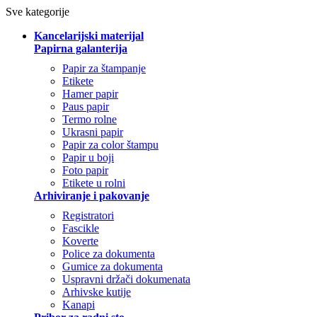
Sve kategorije
Kancelarijski materijal
Papirna galanterija
Papir za štampanje
Etikete
Hamer papir
Paus papir
Termo rolne
Ukrasni papir
Papir za color štampu
Papir u boji
Foto papir
Etikete u rolni
Arhiviranje i pakovanje
Registratori
Fascikle
Koverte
Police za dokumenta
Gumice za dokumenta
Uspravni držači dokumenata
Arhivske kutije
Kanapi