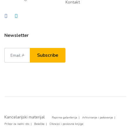
Kontakt
Newsletter
Subscribe
Kancelarijski materijal
Papirna galanterija
Arhiviranje i pakovanje
Pribor za radni sto
Beleške
Obrasci i poslovne knjige