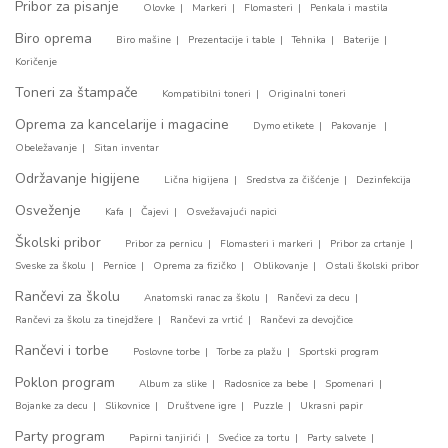
Pribor za pisanje
Olovke
Markeri
Flomasteri
Penkala i mastila
Biro oprema
Biro mašine
Prezentacije i table
Tehnika
Baterije
Koričenje
Toneri za štampače
Kompatibilni toneri
Originalni toneri
Oprema za kancelarije i magacine
Dymo etikete
Pakovanje
Obeležavanje
Sitan inventar
Održavanje higijene
Lična higijena
Sredstva za čišćenje
Dezinfekcija
Osveženje
Kafa
Čajevi
Osvežavajući napici
Školski pribor
Pribor za pernicu
Flomasteri i markeri
Pribor za crtanje
Sveske za školu
Pernice
Oprema za fizičko
Oblikovanje
Ostali školski pribor
Rančevi za školu
Anatomski ranac za školu
Rančevi za decu
Rančevi za školu za tinejdžere
Rančevi za vrtić
Rančevi za devojčice
Rančevi i torbe
Poslovne torbe
Torbe za plažu
Sportski program
Poklon program
Album za slike
Radosnice za bebe
Spomenari
Bojanke za decu
Slikovnice
Društvene igre
Puzzle
Ukrasni papir
Party program
Papirni tanjirići
Svećice za tortu
Party salvete