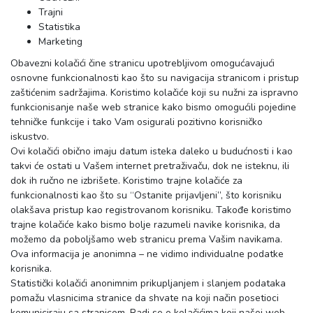
Trajni
Statistika
Marketing
Obavezni kolačići čine stranicu upotrebljivom omogućavajući
osnovne funkcionalnosti kao što su navigacija stranicom i pristup
zaštićenim sadržajima. Koristimo kolačiće koji su nužni za ispravno
funkcionisanje naše web stranice kako bismo omogućili pojedine
tehničke funkcije i tako Vam osigurali pozitivno korisničko
iskustvo.
Ovi kolačići obično imaju datum isteka daleko u budućnosti i kao
takvi će ostati u Vašem internet pretraživaču, dok ne isteknu, ili
dok ih ručno ne izbrišete. Koristimo trajne kolačiće za
funkcionalnosti kao što su “Ostanite prijavljeni”, što korisniku
olakšava pristup kao registrovanom korisniku. Takođe koristimo
trajne kolačiće kako bismo bolje razumeli navike korisnika, da
možemo da poboljšamo web stranicu prema Vašim navikama.
Ova informacija je anonimna – ne vidimo individualne podatke
korisnika.
Statistički kolačići anonimnim prikupljanjem i slanjem podataka
pomažu vlasnicima stranice da shvate na koji način posetioci
komuniciraju sa stranicom. Radi se o kolačićima koji našoj web