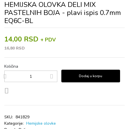
HEMIJSKA OLOVKA DELI MIX
PASTELNIH BOJA - plavi ispis 0.7mm
EQ6C-BL
14,00 RSD
+ PDV
16,80 RSD
Količina
Dodaj u korpu
SKU:
841829
Kategorije:
Hemijske olovke