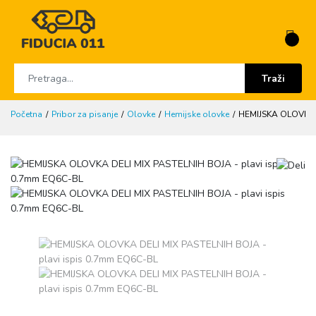
Traži
Početna
Pribor za pisanje
Olovke
Hemijske olovke
HEMIJSKA OLOVKA D