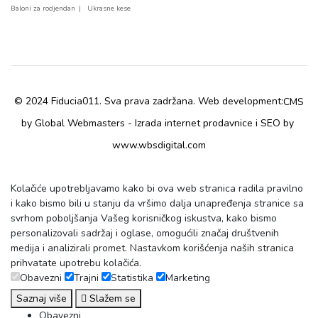
Baloni za rodjendan
Ukrasne kese
© 2024 Fiducia011. Sva prava zadržana. Web development:
CMS
by Global Webmasters -
i
by
Izrada internet prodavnice
SEO
www.wbsdigital.com
Kolačiće upotrebljavamo kako bi ova web stranica radila pravilno
i kako bismo bili u stanju da vršimo dalja unapređenja stranice sa
svrhom poboljšanja Vašeg korisničkog iskustva, kako bismo
personalizovali sadržaj i oglase, omogućili značaj društvenih
medija i analizirali promet. Nastavkom korišćenja naših stranica
prihvatate upotrebu kolačića.
Obavezni
Trajni
Statistika
Marketing
Saznaj više
Slažem se
Obavezni