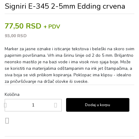
Signiri E-345 2-5mm Edding crvena
77,50 RSD
+ PDV
93,00 RSD
Marker za jasne oznake i isticanje tekstova i beleški na skoro svim
papirnim površinama. Vrh ima širinu linije od 2 do 5 mm. Briljantno
neonsko mastilo je na bazi vode i ima visok nivo sjaja boje. Može
se koristiti na materijalima odštampanim na ink jet štampačima, a
siva boja se vidi prilikom kopiranja. Poklopac ima klipsu - idealno
za pričvršćivanje na držač olovke ili sveske.
Količina
Dodaj u korpu