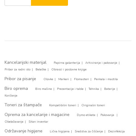
Kancelarijski materijal
Papirna galanterija
Arhiviranje i pakovanje
Pribor za radni sto
Beleške
Obrasci i poslovne knjige
Pribor za pisanje
Olovke
Markeri
Flomasteri
Penkala i mastila
Biro oprema
Biro mašine
Prezentacije i table
Tehnika
Baterije
Koričenje
Toneri za štampače
Kompatibilni toneri
Originalni toneri
Oprema za kancelarije i magacine
Dymo etikete
Pakovanje
Obeležavanje
Sitan inventar
Održavanje higijene
Lična higijena
Sredstva za čišćenje
Dezinfekcija