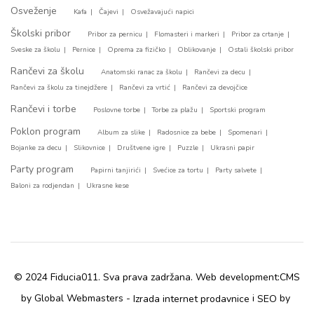
Osveženje
Kafa
Čajevi
Osvežavajući napici
Školski pribor
Pribor za pernicu
Flomasteri i markeri
Pribor za crtanje
Sveske za školu
Pernice
Oprema za fizičko
Oblikovanje
Ostali školski pribor
Rančevi za školu
Anatomski ranac za školu
Rančevi za decu
Rančevi za školu za tinejdžere
Rančevi za vrtić
Rančevi za devojčice
Rančevi i torbe
Poslovne torbe
Torbe za plažu
Sportski program
Poklon program
Album za slike
Radosnice za bebe
Spomenari
Bojanke za decu
Slikovnice
Društvene igre
Puzzle
Ukrasni papir
Party program
Papirni tanjirići
Svećice za tortu
Party salvete
Baloni za rodjendan
Ukrasne kese
© 2024 Fiducia011. Sva prava zadržana. Web development:
CMS
by Global Webmasters -
i
by
Izrada internet prodavnice
SEO