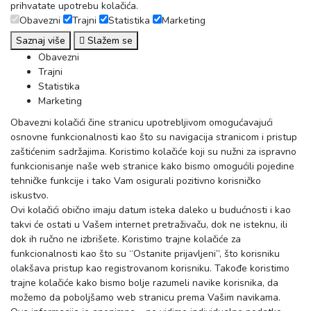
prihvatate upotrebu kolačića.
Obavezni
Trajni
Statistika
Marketing
Saznaj više
Slažem se
Obavezni
Trajni
Statistika
Marketing
Obavezni kolačići čine stranicu upotrebljivom omogućavajući
osnovne funkcionalnosti kao što su navigacija stranicom i pristup
zaštićenim sadržajima. Koristimo kolačiće koji su nužni za ispravno
funkcionisanje naše web stranice kako bismo omogućili pojedine
tehničke funkcije i tako Vam osigurali pozitivno korisničko
iskustvo.
Ovi kolačići obično imaju datum isteka daleko u budućnosti i kao
takvi će ostati u Vašem internet pretraživaču, dok ne isteknu, ili
dok ih ručno ne izbrišete. Koristimo trajne kolačiće za
funkcionalnosti kao što su “Ostanite prijavljeni”, što korisniku
olakšava pristup kao registrovanom korisniku. Takođe koristimo
trajne kolačiće kako bismo bolje razumeli navike korisnika, da
možemo da poboljšamo web stranicu prema Vašim navikama.