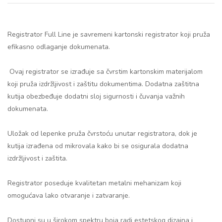
Registrator Full Line je savremeni kartonski registrator koji pruža
efikasno odlaganje dokumenata.
Ovaj registrator se izrađuje sa čvrstim kartonskim materijalom
koji pruža izdržljivost i zaštitu dokumentima. Dodatna zaštitna
kutija obezbeđuje dodatni sloj sigurnosti i čuvanja važnih
dokumenata.
Uložak od lepenke pruža čvrstoću unutar registratora, dok je
kutija izrađena od mikrovala kako bi se osigurala dodatna
izdržljivost i zaštita.
Registrator poseduje kvalitetan metalni mehanizam koji
omogućava lako otvaranje i zatvaranje.
Dostupni su u širokom spektru boja radi estetskog dizajna i