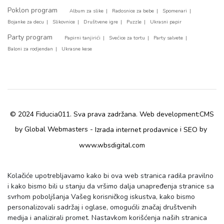
Poklon program
Album za slike
Radosnice za bebe
Spomenari
Bojanke za decu
Slikovnice
Društvene igre
Puzzle
Ukrasni papir
Party program
Papirni tanjirići
Svećice za tortu
Party salvete
Baloni za rodjendan
Ukrasne kese
© 2024 Fiducia011. Sva prava zadržana. Web development:
CMS
by Global Webmasters -
i
by
Izrada internet prodavnice
SEO
www.wbsdigital.com
Kolačiće upotrebljavamo kako bi ova web stranica radila pravilno
i kako bismo bili u stanju da vršimo dalja unapređenja stranice sa
svrhom poboljšanja Vašeg korisničkog iskustva, kako bismo
personalizovali sadržaj i oglase, omogućili značaj društvenih
medija i analizirali promet. Nastavkom korišćenja naših stranica