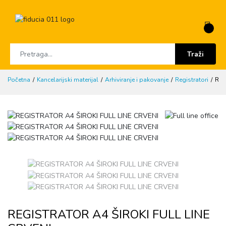
Traži
Početna
Kancelarijski materijal
Arhiviranje i pakovanje
Registratori
REG
REGISTRATOR A4 ŠIROKI FULL LINE