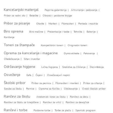
Kancelarijski materijal
Papirna galanterija
Arhiviranje i pakovanje
Pribor za radni sto
Beleške
Obrasci i poslovne knjige
Pribor za pisanje
Olovke
Markeri
Flomasteri
Penkala i mastila
Biro oprema
Biro mašine
Prezentacije i table
Tehnika
Baterije
Koričenje
Toneri za štampače
Kompatibilni toneri
Originalni toneri
Oprema za kancelarije i magacine
Dymo etikete
Pakovanje
Obeležavanje
Sitan inventar
Održavanje higijene
Lična higijena
Sredstva za čišćenje
Dezinfekcija
Osveženje
Kafa
Čajevi
Osvežavajući napici
Školski pribor
Pribor za pernicu
Flomasteri i markeri
Pribor za crtanje
Sveske za školu
Pernice
Oprema za fizičko
Oblikovanje
Ostali školski pribor
Rančevi za školu
Anatomski ranac za školu
Rančevi za decu
Rančevi za školu za tinejdžere
Rančevi za vrtić
Rančevi za devojčice
Rančevi i torbe
Poslovne torbe
Torbe za plažu
Sportski program