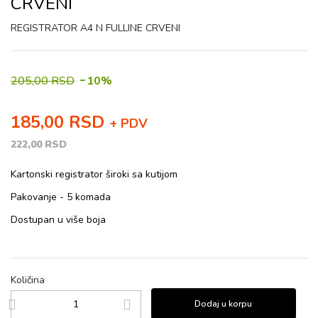
CRVENI
REGISTRATOR A4 N FULLINE CRVENI
-
205,00 RSD
10%
185,00 RSD
+ PDV
222,00 RSD
Kartonski registrator široki sa kutijom
Pakovanje - 5 komada
Dostupan u više boja
Količina
Dodaj u korpu