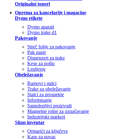
Originalni toneri
Oprema za kancelarije i magacine
Dymo etikete
Dymo aparati
Dymo trake d1
Pakovanje
Streč folije za pakovanje
Pak papir
Dispenzeri za trake
Kese za poštu
Lepljenje
Obeležavanje
Ramovi i stalci
Trake za obeležavanje
Stalci za prospekte
Informisanje
Samolepljivi proizvodi
Magnetne rolne za označavanje
Industrijski markeri
Sitan inventar
Ormarići za ključeve
Kase za novac