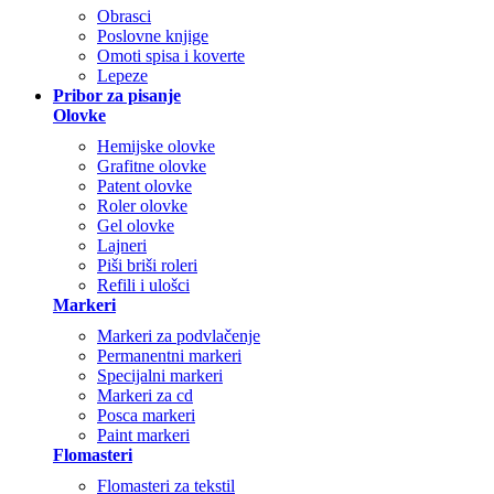
Obrasci
Poslovne knjige
Omoti spisa i koverte
Lepeze
Pribor za pisanje
Olovke
Hemijske olovke
Grafitne olovke
Patent olovke
Roler olovke
Gel olovke
Lajneri
Piši briši roleri
Refili i ulošci
Markeri
Markeri za podvlačenje
Permanentni markeri
Specijalni markeri
Markeri za cd
Posca markeri
Paint markeri
Flomasteri
Flomasteri za tekstil