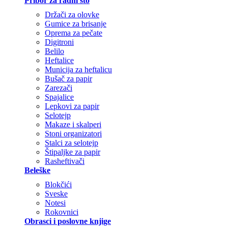
Pribor za radni sto
Držači za olovke
Gumice za brisanje
Oprema za pečate
Digitroni
Belilo
Heftalice
Municija za heftalicu
Bušač za papir
Zarezači
Spajalice
Lepkovi za papir
Selotejp
Makaze i skalperi
Stoni organizatori
Stalci za selotejp
Štipaljke za papir
Rasheftivači
Beleške
Blokčići
Sveske
Notesi
Rokovnici
Obrasci i poslovne knjige