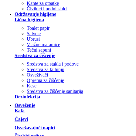
Kante za otpatke
Čiviluci i podni stalci
Održavanje higijene
Lična higijena
Toalet papir
Salvete
Ubrusi
Vlažne maramice
Tečni sapuni
Sredstva za čišćenje
Sredstva za stakla i podove
Sredstva za kuhinju
Osveživači
Oprema za čišćenje
Kese
Sredstva za čišćenje sanitarija
Dezinfekcija
Osveženje
Kafa
Čajevi
Osvežavajući napici