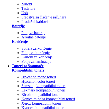
Miševi
Tastature
Usb
Sredstva za čišćenje računara
Produžni kablovi
Baterije
Punjive baterije
Alkalne baterije
Koričenje
Spirala za koričenje
Folije za koričenje
Kartoni za koričenje
Folije za laminaciju
Toneri za štampače
Kompatibilni toneri
Hp/canon mono toneri
Hp/canon color toneri
Samsung kompatibilni toneri
Lexmark kompatibilni toneri
Ricoh kompatibilni toneri
Konica minolta kompatibilni toneri
Xerox kompatibilni toneri
Kyocera kompatibilni toneri