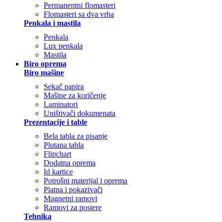
Permanentni flomasteri
Flomasteri sa dva vrha
Penkala i mastila
Penkala
Lux penkala
Mastila
Biro oprema
Biro mašine
Sekač papira
Mašine za koričenje
Laminatori
Uništivači dokumenata
Prezentacije i table
Bela tabla za pisanje
Plutana tabla
Flipchart
Dodatna oprema
Id kartice
Potrošni materijal i oprema
Platna i pokazivači
Magnetni ramovi
Ramovi za postere
Tehnika