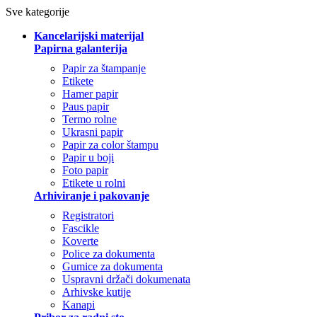
Sve kategorije
Kancelarijski materijal
Papirna galanterija
Papir za štampanje
Etikete
Hamer papir
Paus papir
Termo rolne
Ukrasni papir
Papir za color štampu
Papir u boji
Foto papir
Etikete u rolni
Arhiviranje i pakovanje
Registratori
Fascikle
Koverte
Police za dokumenta
Gumice za dokumenta
Uspravni držači dokumenata
Arhivske kutije
Kanapi