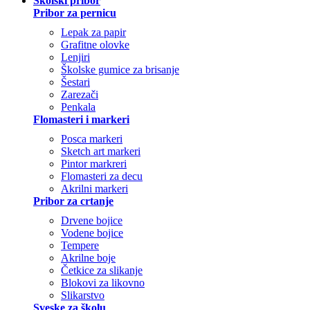
Školski pribor
Pribor za pernicu
Lepak za papir
Grafitne olovke
Lenjiri
Školske gumice za brisanje
Šestari
Zarezači
Penkala
Flomasteri i markeri
Posca markeri
Sketch art markeri
Pintor markreri
Flomasteri za decu
Akrilni markeri
Pribor za crtanje
Drvene bojice
Vodene bojice
Tempere
Akrilne boje
Četkice za slikanje
Blokovi za likovno
Slikarstvo
Sveske za školu